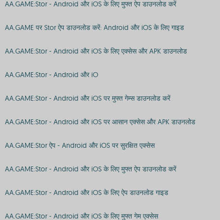
AA.GAME:Stor - Android और iOS के लिए मुफ्त ऐप डाउनलोड करें
AA.GAME पर Stor ऐप डाउनलोड करें: Android और iOS के लिए गाइड
AA.GAME:Stor - Android और iOS के लिए एक्सेस और APK डाउनलोड
AA.GAME:Stor - Android और iO
AA.GAME:Stor - Android और iOS पर मुफ्त गेम्स डाउनलोड करें
AA.GAME:Stor - Android और iOS पर आसान एक्सेस और APK डाउनलोड
AA.GAME:Stor ऐप - Android और iOS पर सुरक्षित एक्सेस
AA.GAME:Stor - Android और iOS के लिए मुफ्त ऐप डाउनलोड करें
AA.GAME:Stor - Android और iOS के लिए ऐप डाउनलोड गाइड
AA.GAME:Stor - Android और iOS के लिए मुफ्त गेम एक्सेस