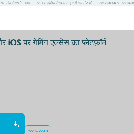
ाउनलोड और एक्सेस गाइड
AA गेम्स एंड्रॉइड और IOS पर मुफ्त में डाउनलोड करें
AA.GAME:STOR - ANDROID और IO
 पर गेमिंग एक्सेस का प्लेटफ़ॉर्म
>GO TO LOGIN