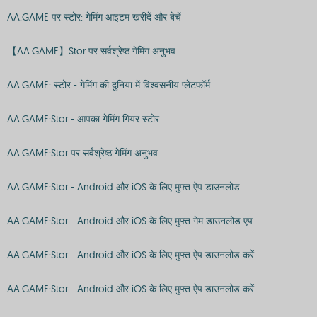
AA.GAME पर स्टोर: गेमिंग आइटम खरीदें और बेचें
【AA.GAME】Stor पर सर्वश्रेष्ठ गेमिंग अनुभव
AA.GAME: स्टोर - गेमिंग की दुनिया में विश्वसनीय प्लेटफॉर्म
AA.GAME:Stor - आपका गेमिंग गियर स्टोर
AA.GAME:Stor पर सर्वश्रेष्ठ गेमिंग अनुभव
AA.GAME:Stor - Android और iOS के लिए मुफ्त ऐप डाउनलोड
AA.GAME:Stor - Android और iOS के लिए मुफ्त गेम डाउनलोड एप
AA.GAME:Stor - Android और iOS के लिए मुफ्त ऐप डाउनलोड करें
AA.GAME:Stor - Android और iOS के लिए मुफ्त ऐप डाउनलोड करें