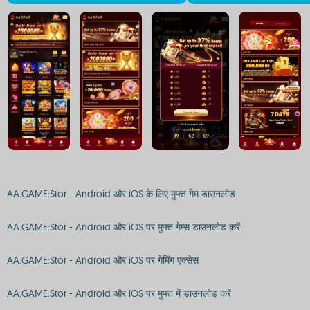
AA.GAME:Stor - Android और iOS के लिए मुफ्त गेम डाउनलोड
AA.GAME:Stor - Android और iOS पर मुफ्त गेम्स डाउनलोड करें
AA.GAME:Stor - Android और iOS पर गेमिंग एक्सेस
AA.GAME:Stor - Android और iOS पर मुफ्त में डाउनलोड करें