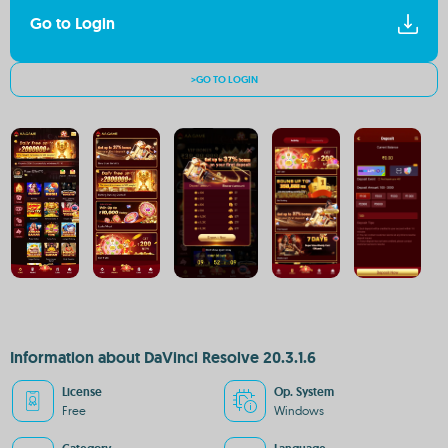
Go to Login
>GO TO LOGIN
Information about DaVinci Resolve 20.3.1.6
License
Op. System
Free
Windows