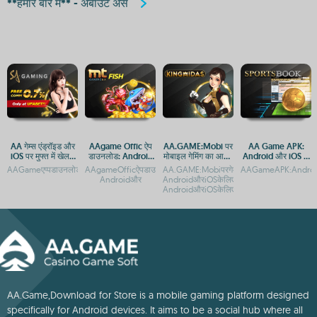
**हमारे बारे में** - अबाउट अस
AA गेम्स एंड्रॉइड और
AAgame Offic ऐप
AA.GAME:Mobi पर
AA Game APK:
iOS पर मुफ्त में खेलने
डाउनलोड: Android
मोबाइल गेमिंग का आनंद
Android और iOS के
के लिए डाउनलोड करें
और iOS प्लेटफ़ॉर्म पर
लें - Android और
लिए डाउनलोड गाइड
AAGameएप्पडाउनलोड:AndroidऔरiOSकेलिएमुफ्तगेमिंगप्लेटफॉर्मAAगेम्सऐप:AndroidऔरiOSपरमुफ्त
AAgameOfficऐपडाउनलोड:AndroidऔरiOSप्लेटफ़ॉर्मपरगेमिंगएक्सेसAA
AA.GAME:Mobiपरगेम्सडाउनलोडकरें-
AAGameAPK:Android
गेमिंग एक्सेस
iOS के लिए एक्सेस करें
Androidऔर
AndroidऔरiOSकेलिएआसानएक्सेसAA.GAME:
AndroidऔरiOSकेलिए
AA.Game,Download for Store is a mobile gaming platform designed
specifically for Android devices. It aims to be a social hub where all