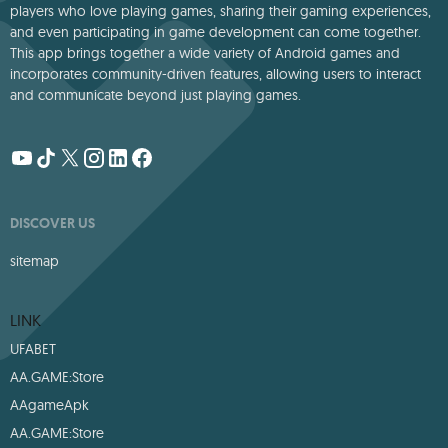
players who love playing games, sharing their gaming experiences,
and even participating in game development can come together.
This app brings together a wide variety of Android games and
incorporates community-driven features, allowing users to interact
and communicate beyond just playing games.
DISCOVER US
sitemap
LINK
UFABET
AA.GAME:Store
AAgameApk
AA.GAME:Store