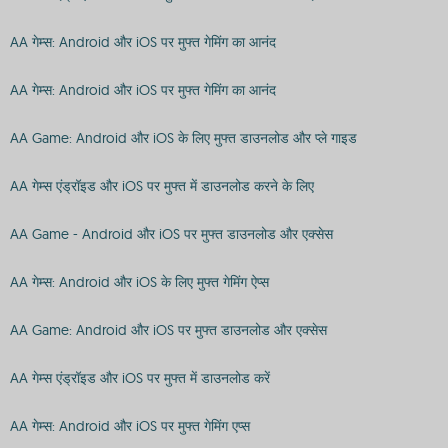
AA गेम्स: Android और iOS पर मुफ्त गेमिंग का आनंद
AA गेम्स: Android और iOS पर मुफ्त गेमिंग का आनंद
AA Game: Android और iOS के लिए मुफ्त डाउनलोड और प्ले गाइड
AA गेम्स एंड्रॉइड और iOS पर मुफ्त में डाउनलोड करने के लिए
AA Game - Android और iOS पर मुफ्त डाउनलोड और एक्सेस
AA गेम्स: Android और iOS के लिए मुफ्त गेमिंग ऐप्स
AA Game: Android और iOS पर मुफ्त डाउनलोड और एक्सेस
AA गेम्स एंड्रॉइड और iOS पर मुफ्त में डाउनलोड करें
AA गेम्स: Android और iOS पर मुफ्त गेमिंग एप्स