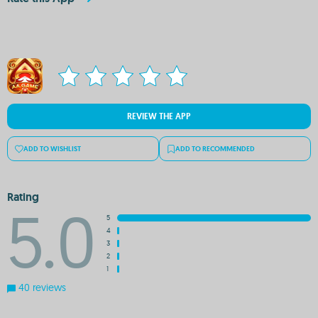
REVIEW THE APP
ADD TO WISHLIST
ADD TO RECOMMENDED
Rating
5.0
5
4
3
2
1
40 reviews