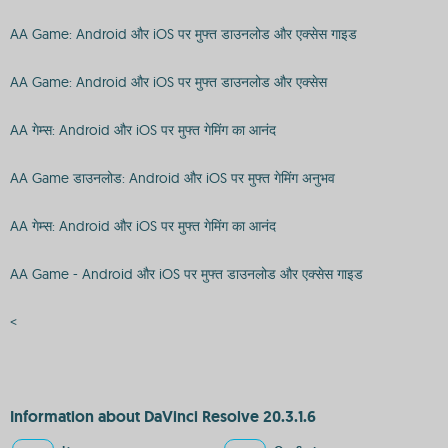
AA Game: Android और iOS पर मुफ्त डाउनलोड और एक्सेस गाइड
AA Game: Android और iOS पर मुफ्त डाउनलोड और एक्सेस
AA गेम्स: Android और iOS पर मुफ्त गेमिंग का आनंद
AA Game डाउनलोड: Android और iOS पर मुफ्त गेमिंग अनुभव
AA गेम्स: Android और iOS पर मुफ्त गेमिंग का आनंद
AA Game - Android और iOS पर मुफ्त डाउनलोड और एक्सेस गाइड
<
Information about DaVinci Resolve 20.3.1.6