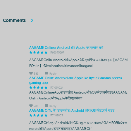
Comments
AAGAME Online: Android और Apple पर एक्सेस करें
1769075667
AAGAMEOnlin:AndroidऔरAppleकेलिएAPPडाउनलोडगाइड【AAGAM
EOnlin】:Diveintotheultimateonlinegami
386
Reply
AAGAME Onlin: Android aur Apple ke liye ek aasaan access
gaming app
1771051024
AAGAMEOnlineAppडाउनलोड:AndroidऔरiOSप्लेटफ़ॉर्मगाइडAAGAME
Onlin:AndroidऔरAppleकेलिएएक्सेसग
788
Reply
AAGAME Offic ऐप डाउनलोड: Android और iOS प्लेटफ़ॉर्म गाइड
1771189803
AAGAMEOfficऐप:AndroidऔरiOSपरमुफ्तडाउनलोडAAGAMEOfficऐप:A
ndroidऔरAppleडाउनलोडगाइडAAGAMEOff