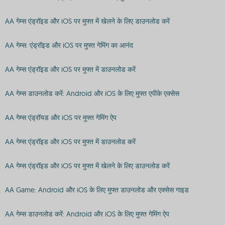
AA गेम्स एंड्रॉइड और iOS पर मुफ्त में खेलने के लिए डाउनलोड करें
AA गेम्स: एंड्रॉइड और iOS पर मुफ्त गेमिंग का आनंद
AA गेम्स एंड्रॉइड और iOS पर मुफ्त में डाउनलोड करें
AA गेम्स डाउनलोड करें: Android और iOS के लिए मुफ्त एपीके एक्सेस
AA गेम्स एंड्रॉयड और iOS पर मुफ्त गेमिंग ऐप
AA गेम्स एंड्रॉइड और iOS पर मुफ्त में डाउनलोड करें
AA गेम्स एंड्रॉइड और iOS पर मुफ्त में खेलने के लिए डाउनलोड करें
AA Game: Android और iOS के लिए मुफ्त डाउनलोड और एक्सेस गाइड
AA गेम्स डाउनलोड करें: Android और iOS के लिए मुफ्त गेमिंग ऐप