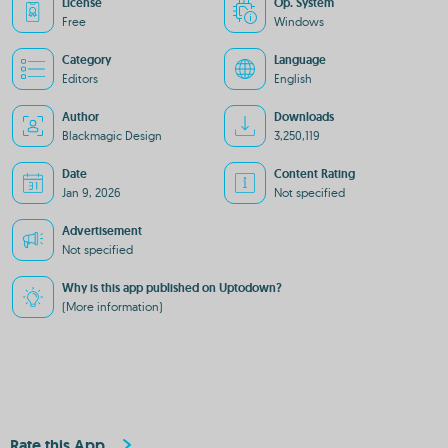
License
Op. System
Free
Windows
Category
Language
Editors
English
Author
Downloads
Blackmagic Design
3,250,119
Date
Content Rating
Jan 9, 2026
Not specified
Advertisement
Not specified
Why is this app published on Uptodown?
(More information)
Rate this App