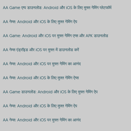
AA Game एप्प डाउनलोड: Android और iOS के लिए मुफ्त गेमिंग प्लेटफॉर्म
AA गेम्स: Android और iOS के लिए मुफ्त गेमिंग ऐप
AA Game: Android और iOS पर मुफ्त गेमिंग एप्स और APK डाउनलोड
AA गेम्स एंड्रॉइड और iOS पर मुफ्त में डाउनलोड करें
AA गेम्स: Android और iOS पर मुफ्त गेमिंग का आनंद
AA गेम्स: Android और iOS के लिए मुफ्त गेमिंग ऐप्स
AA Game डाउनलोड: Android और iOS के लिए मुफ्त गेमिंग ऐप
AA गेम्स: Android और iOS के लिए मुफ्त गेमिंग ऐप
AA गेम्स: Android और iOS पर मुफ्त गेमिंग का आनंद