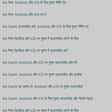
AA गेम्स: Android और iOS के लिए मुफ्त गेमिंग ऐप
AA गेम्स: Android और iOS पर म
AA Game डाउनलोड करें: Android और iOS के लिए मुफ्त गेमिंग एप
AA गेम्स एंड्रॉइड और iOS पर मुफ्त में डाउनलोड करने के लिए
AA गेम्स एंड्रॉइड और iOS पर मुफ्त में डाउनलोड करें
AA Game: Android और iOS पर मुफ्त डाउनलोड और प्ले
AA Game: Android और iOS पर मुफ्त डाउनलोड और एक्सेस
AA Game का आनंद लें: Android और iOS पर मुफ्त डाउनलोड
AA Game: Android और iOS के लिए मुफ्त डाउनलोड और गेमप्ले गाइड
AA गेम्स एंड्रॉइड और iOS पर मुफ्त में डाउनलोड करने के लिए