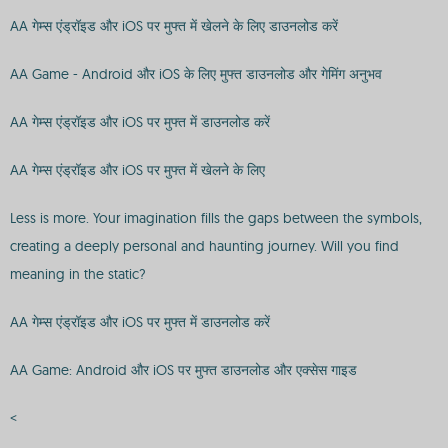
AA गेम्स एंड्रॉइड और iOS पर मुफ्त में खेलने के लिए डाउनलोड करें
AA Game - Android और iOS के लिए मुफ्त डाउनलोड और गेमिंग अनुभव
AA गेम्स एंड्रॉइड और iOS पर मुफ्त में डाउनलोड करें
AA गेम्स एंड्रॉइड और iOS पर मुफ्त में खेलने के लिए
Less is more. Your imagination fills the gaps between the symbols,
creating a deeply personal and haunting journey. Will you find
meaning in the static?
AA गेम्स एंड्रॉइड और iOS पर मुफ्त में डाउनलोड करें
AA Game: Android और iOS पर मुफ्त डाउनलोड और एक्सेस गाइड
<