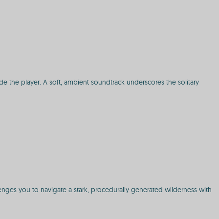
de the player. A soft, ambient soundtrack underscores the solitary
llenges you to navigate a stark, procedurally generated wilderness with