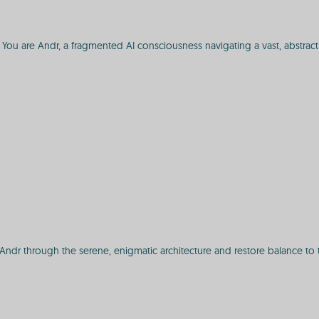
You are Andr, a fragmented AI consciousness navigating a vast, abstract 
 Andr through the serene, enigmatic architecture and restore balance to t