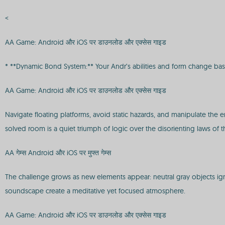
<
AA Game: Android और iOS पर डाउनलोड और एक्सेस गाइड
* **Dynamic Bond System:** Your Andr’s abilities and form change bas
AA Game: Android और iOS पर डाउनलोड और एक्सेस गाइड
Navigate floating platforms, avoid static hazards, and manipulate th
solved room is a quiet triumph of logic over the disorienting laws of t
AA गेम्स Android और iOS पर मुफ्त गेम्स
The challenge grows as new elements appear: neutral gray objects ign
soundscape create a meditative yet focused atmosphere.
AA Game: Android और iOS पर डाउनलोड और एक्सेस गाइड