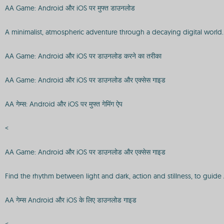
AA Game: Android और iOS पर मुफ्त डाउनलोड
A minimalist, atmospheric adventure through a decaying digital world. 
AA Game: Android और iOS पर डाउनलोड करने का तरीका
AA Game: Android और iOS पर डाउनलोड और एक्सेस गाइड
AA गेम्स: Android और iOS पर मुफ्त गेमिंग ऐप
<
AA Game: Android और iOS पर डाउनलोड और एक्सेस गाइड
Find the rhythm between light and dark, action and stillness, to guide
AA गेम्स Android और iOS के लिए डाउनलोड गाइड