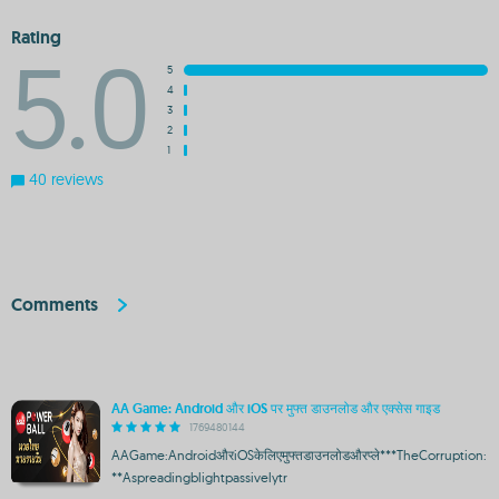
Rating
5.0
5
4
3
2
1
40 reviews
Comments
AA Game: Android और iOS पर मुफ्त डाउनलोड और एक्सेस गाइड
1769480144
AAGame:AndroidऔरiOSकेलिएमुफ्तडाउनलोडऔरप्ले***TheCorruption:
**Aspreadingblightpassivelytr