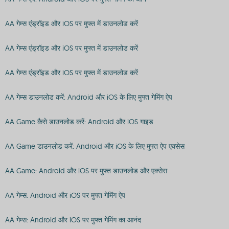
AA गेम्स एंड्रॉइड और iOS पर मुफ्त में डाउनलोड करें
AA गेम्स एंड्रॉइड और iOS पर मुफ्त में डाउनलोड करें
AA गेम्स एंड्रॉइड और iOS पर मुफ्त में डाउनलोड करें
AA गेम्स डाउनलोड करें: Android और iOS के लिए मुफ्त गेमिंग ऐप
AA Game कैसे डाउनलोड करें: Android और iOS गाइड
AA Game डाउनलोड करें: Android और iOS के लिए मुफ्त ऐप एक्सेस
AA Game: Android और iOS पर मुफ्त डाउनलोड और एक्सेस
AA गेम्स: Android और iOS पर मुफ्त गेमिंग ऐप
AA गेम्स: Android और iOS पर मुफ्त गेमिंग का आनंद