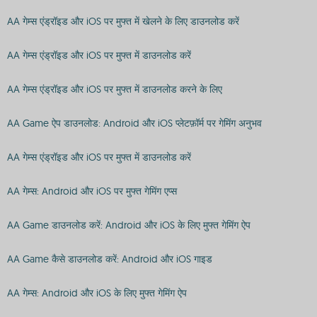
AA गेम्स एंड्रॉइड और iOS पर मुफ्त में खेलने के लिए डाउनलोड करें
AA गेम्स एंड्रॉइड और iOS पर मुफ्त में डाउनलोड करें
AA गेम्स एंड्रॉइड और iOS पर मुफ्त में डाउनलोड करने के लिए
AA Game ऐप डाउनलोड: Android और iOS प्लेटफ़ॉर्म पर गेमिंग अनुभव
AA गेम्स एंड्रॉइड और iOS पर मुफ्त में डाउनलोड करें
AA गेम्स: Android और iOS पर मुफ्त गेमिंग एप्स
AA Game डाउनलोड करें: Android और iOS के लिए मुफ्त गेमिंग ऐप
AA Game कैसे डाउनलोड करें: Android और iOS गाइड
AA गेम्स: Android और iOS के लिए मुफ्त गेमिंग ऐप