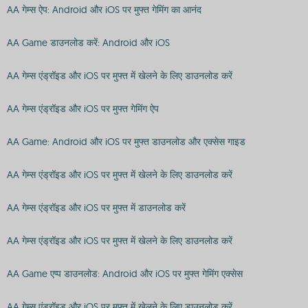
AA गेम्स ऐप: Android और iOS पर मुफ्त गेमिंग का आनंद
AA Game डाउनलोड करें: Android और iOS
AA गेम्स एंड्रॉइड और iOS पर मुफ्त में खेलने के लिए डाउनलोड करें
AA गेम्स एंड्रॉइड और iOS पर मुफ्त गेमिंग ऐप
AA Game: Android और iOS पर मुफ्त डाउनलोड और एक्सेस गाइड
AA गेम्स एंड्रॉइड और iOS पर मुफ्त में खेलने के लिए डाउनलोड करें
AA गेम्स एंड्रॉइड और iOS पर मुफ्त में डाउनलोड करें
AA गेम्स एंड्रॉइड और iOS पर मुफ्त में खेलने के लिए डाउनलोड करें
AA Game एप्प डाउनलोड: Android और iOS पर मुफ्त गेमिंग एक्सेस
AA गेम्स एंड्रॉइड और iOS पर मुफ्त में खेलने के लिए डाउनलोड करें