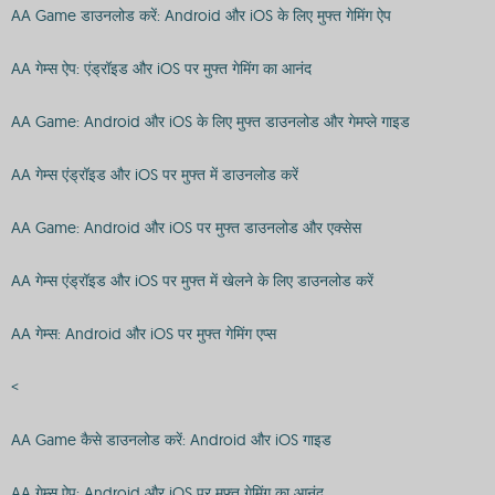
AA Game डाउनलोड करें: Android और iOS के लिए मुफ्त गेमिंग ऐप
AA गेम्स ऐप: एंड्रॉइड और iOS पर मुफ्त गेमिंग का आनंद
AA Game: Android और iOS के लिए मुफ्त डाउनलोड और गेमप्ले गाइड
AA गेम्स एंड्रॉइड और iOS पर मुफ्त में डाउनलोड करें
AA Game: Android और iOS पर मुफ्त डाउनलोड और एक्सेस
AA गेम्स एंड्रॉइड और iOS पर मुफ्त में खेलने के लिए डाउनलोड करें
AA गेम्स: Android और iOS पर मुफ्त गेमिंग एप्स
<
AA Game कैसे डाउनलोड करें: Android और iOS गाइड
AA गेम्स ऐप: Android और iOS पर मुफ्त गेमिंग का आनंद