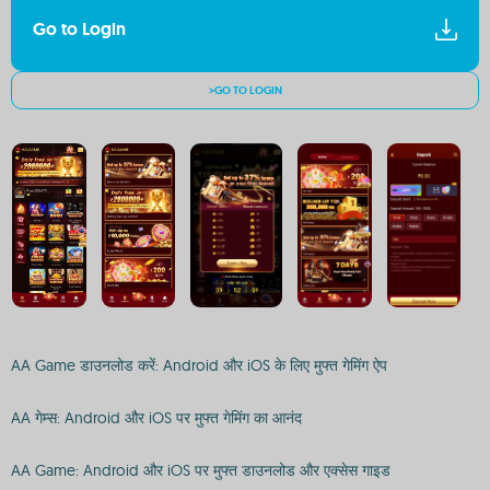
Go to Login
>GO TO LOGIN
AA Game डाउनलोड करें: Android और iOS के लिए मुफ्त गेमिंग ऐप
AA गेम्स: Android और iOS पर मुफ्त गेमिंग का आनंद
AA Game: Android और iOS पर मुफ्त डाउनलोड और एक्सेस गाइड