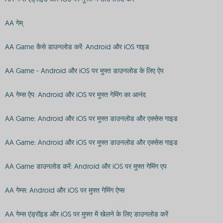
AA गेम्
AA Game कैसे डाउनलोड करें: Android और iOS गाइड
AA Game - Android और iOS पर मुफ्त डाउनलोड के लिए ऐप
AA गेम्स ऐप: Android और iOS पर मुफ्त गेमिंग का आनंद
AA Game: Android और iOS पर मुफ्त डाउनलोड और एक्सेस गाइड
AA Game: Android और iOS पर मुफ्त डाउनलोड और एक्सेस गाइड
AA Game डाउनलोड करें: Android और iOS पर मुफ्त गेमिंग एप
AA गेम्स: Android और iOS पर मुफ्त गेमिंग ऐप्स
AA गेम्स एंड्रॉइड और iOS पर मुफ्त में खेलने के लिए डाउनलोड करें