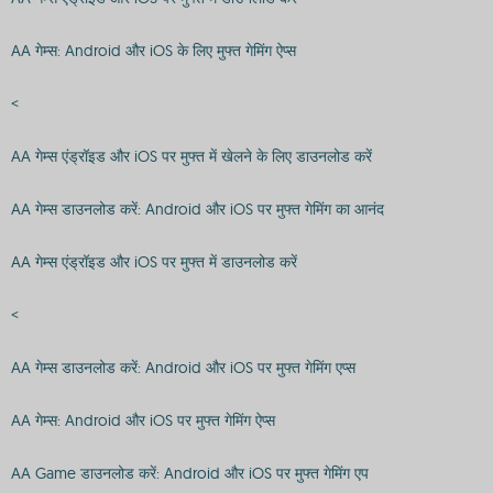
AA गेम्स: Android और iOS के लिए मुफ्त गेमिंग ऐप्स
<
AA गेम्स एंड्रॉइड और iOS पर मुफ्त में खेलने के लिए डाउनलोड करें
AA गेम्स डाउनलोड करें: Android और iOS पर मुफ्त गेमिंग का आनंद
AA गेम्स एंड्रॉइड और iOS पर मुफ्त में डाउनलोड करें
<
AA गेम्स डाउनलोड करें: Android और iOS पर मुफ्त गेमिंग एप्स
AA गेम्स: Android और iOS पर मुफ्त गेमिंग ऐप्स
AA Game डाउनलोड करें: Android और iOS पर मुफ्त गेमिंग एप