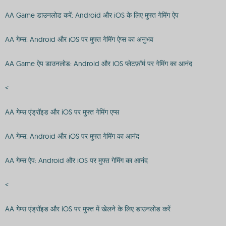
AA Game डाउनलोड करें: Android और iOS के लिए मुफ्त गेमिंग ऐप
AA गेम्स: Android और iOS पर मुफ्त गेमिंग ऐप्स का अनुभव
AA Game ऐप डाउनलोड: Android और iOS प्लेटफ़ॉर्म पर गेमिंग का आनंद
<
AA गेम्स एंड्रॉइड और iOS पर मुफ्त गेमिंग एप्स
AA गेम्स: Android और iOS पर मुफ्त गेमिंग का आनंद
AA गेम्स ऐप: Android और iOS पर मुफ्त गेमिंग का आनंद
<
AA गेम्स एंड्रॉइड और iOS पर मुफ्त में खेलने के लिए डाउनलोड करें