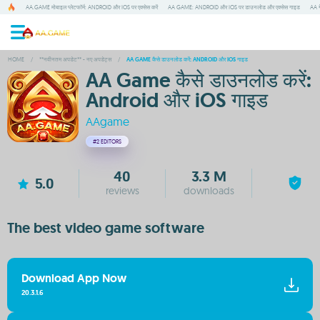
AA.GAME मोबाइल प्लेटफॉर्म: ANDROID और IOS पर एक्सेस करें
AA GAME: ANDROID और IOS पर डाउनलोड और एक्सेस गाइड
AA ग
HOME
/
**नवीनतम अपडेट** - नए अपडेट्स
/
AA GAME कैसे डाउनलोड करें: ANDROID और IOS गाइड
AA Game कैसे डाउनलोड करें:
Android और iOS गाइड
AAgame
#2
EDITORS
40
3.3 M
5.0
reviews
downloads
The best video game software
Download App Now
20.3.1.6