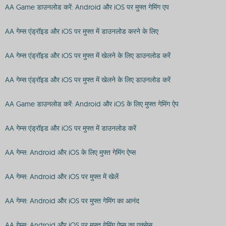
AA Game डाउनलोड करें: Android और iOS पर मुफ्त गेमिंग एप
AA गेम्स एंड्रॉइड और iOS पर मुफ्त में डाउनलोड करने के लिए
AA गेम्स एंड्रॉइड और iOS पर मुफ्त में खेलने के लिए डाउनलोड करें
AA गेम्स एंड्रॉइड और iOS पर मुफ्त में खेलने के लिए डाउनलोड करें
AA Game डाउनलोड करें: Android और iOS के लिए मुफ्त गेमिंग ऐप
AA गेम्स एंड्रॉइड और iOS पर मुफ्त में डाउनलोड करें
AA गेम्स: Android और iOS के लिए मुफ्त गेमिंग ऐप्स
AA गेम्स: Android और iOS पर मुफ्त में खेलें
AA गेम्स: Android और iOS पर मुफ्त गेमिंग का आनंद
AA गेम्स: Android और iOS पर मुफ्त गेमिंग ऐप्स का एक्सेस