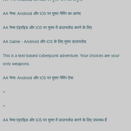
AA गेम्स: Android और iOS पर मुफ्त गेमिंग का आनंद
AA गेम्स एंड्रॉइड और iOS पर मुफ्त में डाउनलोड करने के लिए
AA Game - Android और iOS के लिए मुफ्त डाउनलोड
This is a text-based cyberpunk adventure. Your choices are your
only weapons.
AA गेम्स: Android और iOS पर मुफ्त गेमिंग ऐप्स
<
<
AA गेम्स एंड्रॉइड और iOS पर मुफ्त में डाउनलोड करने के लिए उपलब्ध हैं