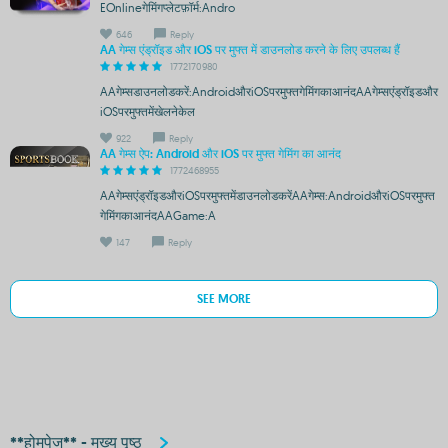
EOnlineगेमिंगप्लेटफ़ॉर्म:Andro
646
Reply
AA गेम्स एंड्रॉइड और iOS पर मुफ्त में डाउनलोड करने के लिए उपलब्ध हैं
1772170980
AAगेम्सडाउनलोडकरें:AndroidऔरiOSपरमुफ्तगेमिंगकाआनंदAAगेम्सएंड्रॉइडऔर
iOSपरमुफ्तमेंखेलनेकेल
922
Reply
AA गेम्स ऐप: Android और iOS पर मुफ्त गेमिंग का आनंद
1772468955
AAगेम्सएंड्रॉइडऔरiOSपरमुफ्तमेंडाउनलोडकरेंAAगेम्स:AndroidऔरiOSपरमुफ्त
गेमिंगकाआनंदAAGame:A
147
Reply
SEE MORE
**होमपेज** - मुख्य पृष्ठ