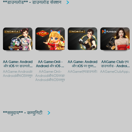
**डाउनलोड** - डाउनलोड सेक्शन
AA Game: Android
AA Game:Onli -
AA Game: Android
AAGame Club एप्प
और iOS पर डाउनलोड
Android और iOS पर
और iOS पर मुफ्त
डाउनलोड - Android
और एक्सेस गाइड
मुफ्त गेमिंग ऐप
डाउनलोड और एक्सेस
और iOS प्लेटफॉर्म
AAGame:AndroidऔरiOSपरडाउनलोडकरनेकातरीकाAAGame:Andr-
AAGame:Onli-
AAGameएप्पडाउनलोड:AndroidऔरiOSपरमुफ्तगेमिं
AAGameClubApp:And
एक्सेस
AndroidऔरiOSपरमुफ्तडाउनलोडAAGame:Andr
AndroidऔरiOSपरडाउनलोडकरेंAAGame:Onli-
AndroidऔरiOSपरमुफ्तगेमिंगएपAAGame:Onli-
**समुदाय** - कम्युनिटी