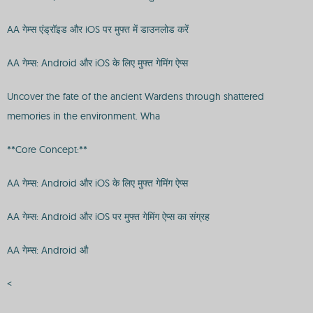
AA गेम्स एंड्रॉइड और iOS पर मुफ्त में डाउनलोड करें
AA गेम्स: Android और iOS के लिए मुफ्त गेमिंग ऐप्स
Uncover the fate of the ancient Wardens through shattered
memories in the environment. Wha
**Core Concept:**
AA गेम्स: Android और iOS के लिए मुफ्त गेमिंग ऐप्स
AA गेम्स: Android और iOS पर मुफ्त गेमिंग ऐप्स का संग्रह
AA गेम्स: Android औ
<