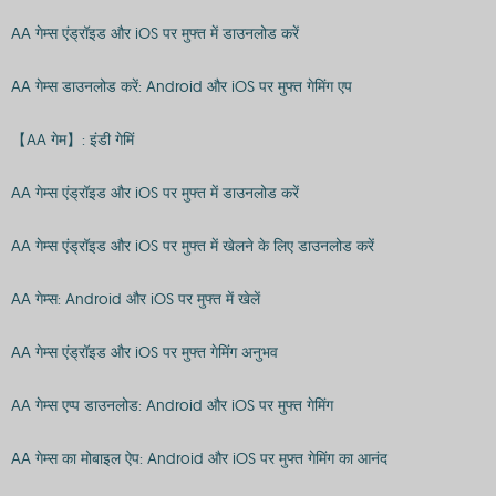
AA गेम्स एंड्रॉइड और iOS पर मुफ्त में डाउनलोड करें
AA गेम्स डाउनलोड करें: Android और iOS पर मुफ्त गेमिंग एप
【AA गेम】: इंडी गेमिं
AA गेम्स एंड्रॉइड और iOS पर मुफ्त में डाउनलोड करें
AA गेम्स एंड्रॉइड और iOS पर मुफ्त में खेलने के लिए डाउनलोड करें
AA गेम्स: Android और iOS पर मुफ्त में खेलें
AA गेम्स एंड्रॉइड और iOS पर मुफ्त गेमिंग अनुभव
AA गेम्स एप्प डाउनलोड: Android और iOS पर मुफ्त गेमिंग
AA गेम्स का मोबाइल ऐप: Android और iOS पर मुफ्त गेमिंग का आनंद