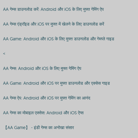
AA गेम्स डाउनलोड करें: Android और iOS के लिए मुफ्त गेमिंग ऐप
AA गेम्स एंड्रॉइड और iOS पर मुफ्त में खेलने के लिए डाउनलोड करें
AA Game: Android और iOS के लिए मुफ्त डाउनलोड और गेमप्ले गाइड
<
AA गेम्स: Android और iOS के लिए मुफ्त गेमिंग ऐप
AA Game: Android और iOS पर मुफ्त डाउनलोड और एक्सेस गाइड
AA गेम्स ऐप: Android और iOS पर मुफ्त गेमिंग का आनंद
AA गेम्स का मोबाइल एक्सेस: Android और iOS ऐप्स
【AA Game】 - इंडी गेम्स का अनोखा संसार