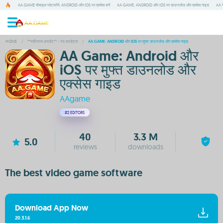
AA.GAME मोबाइल प्लेटफॉर्म: ANDROID और IOS पर एक्सेस करें
AA GAME: ANDROID और IOS पर डाउनलोड और एक्सेस गाइड
AA ग
HOME
/
**नवीनतम अपडेट** - नए अपडेट्स
/
AA GAME: ANDROID और IOS पर मुफ्त डाउनलोड और एक्सेस गाइड
AA Game: Android और
iOS पर मुफ्त डाउनलोड और
एक्सेस गाइड
AAgame
#2
EDITORS
40
3.3 M
5.0
reviews
downloads
The best video game software
Download App Now
20.3.1.6