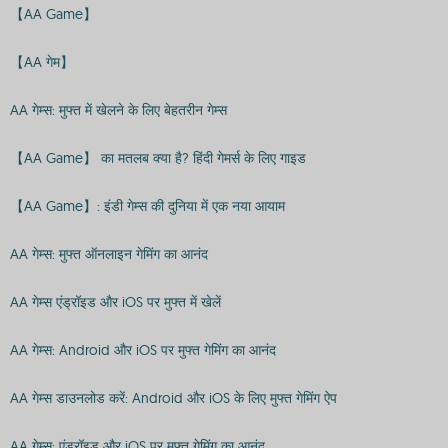
【AA Game】
【AA गेम】
AA गेम्स: मुफ्त में खेलने के लिए बेहतरीन गेम्स
【AA Game】 का मतलब क्या है? हिंदी गेमर्स के लिए गाइड
【AA Game】: इंडी गेम्स की दुनिया में एक नया आयाम
AA गेम्स: मुफ्त ऑनलाइन गेमिंग का आनंद
AA गेम्स एंड्रॉइड और iOS पर मुफ्त में खेलें
AA गेम्स: Android और iOS पर मुफ्त गेमिंग का आनंद
AA गेम्स डाउनलोड करें: Android और iOS के लिए मुफ्त गेमिंग ऐप
AA गेम्स: एंड्रॉइड और iOS पर मुफ्त गेमिंग का आनंद