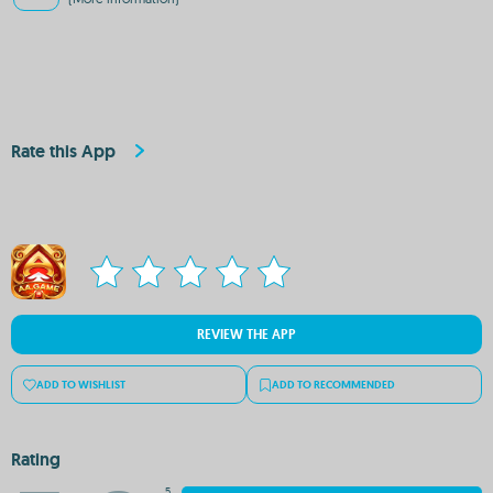
Rate this App
REVIEW THE APP
ADD TO WISHLIST
ADD TO RECOMMENDED
Rating
5