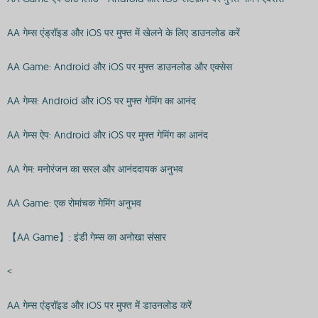
AA गेम्स एंड्रॉइड और iOS पर मुफ्त में खेलने के लिए डाउनलोड करें
AA Game: Android और iOS पर मुफ्त डाउनलोड और एक्सेस
AA गेम्स: Android और iOS पर मुफ्त गेमिंग का आनंद
AA गेम्स ऐप: Android और iOS पर मुफ्त गेमिंग का आनंद
AA गेम: मनोरंजन का सरल और आनंददायक अनुभव
AA Game: एक रोमांचक गेमिंग अनुभव
【AA Game】: इंडी गेम्स का अनोखा संसार
<
AA गेम्स एंड्रॉइड और iOS पर मुफ्त में डाउनलोड करें