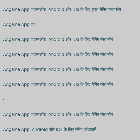
AAgame App डाउनलोड: Android और iOS के लिए मुफ्त गेमिंग प्लेटफॉर्म
AAgame App डा
AAgame App डाउनलोड: Android और iOS के लिए गेमिंग प्लेटफॉर्म
AAgame App डाउनलोड: Android और iOS के लिए गेमिंग प्लेटफॉर्म
AAgame App डाउनलोड: Android और iOS के लिए गेमिंग प्लेटफॉर्म
AAgame App डाउनलोड: Android और iOS के लिए गेमिंग प्लेटफॉर्म
<
AAgame App डाउनलोड: Android और iOS के लिए गेमिंग प्लेटफॉर्म
AAgame App: Android और iOS के लिए गेमिंग प्लेटफ़ॉर्म