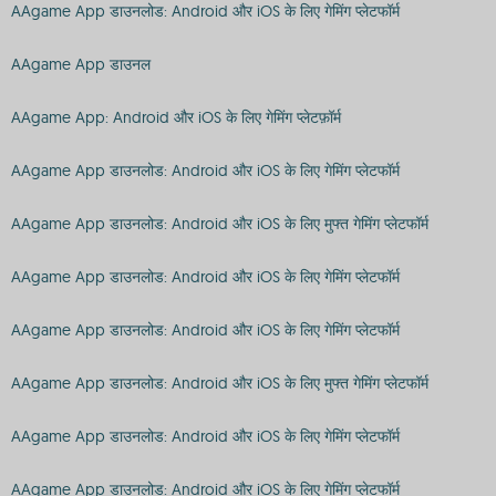
AAgame App डाउनलोड: Android और iOS के लिए गेमिंग प्लेटफॉर्म
AAgame App डाउनल
AAgame App: Android और iOS के लिए गेमिंग प्लेटफ़ॉर्म
AAgame App डाउनलोड: Android और iOS के लिए गेमिंग प्लेटफॉर्म
AAgame App डाउनलोड: Android और iOS के लिए मुफ्त गेमिंग प्लेटफॉर्म
AAgame App डाउनलोड: Android और iOS के लिए गेमिंग प्लेटफॉर्म
AAgame App डाउनलोड: Android और iOS के लिए गेमिंग प्लेटफॉर्म
AAgame App डाउनलोड: Android और iOS के लिए मुफ्त गेमिंग प्लेटफॉर्म
AAgame App डाउनलोड: Android और iOS के लिए गेमिंग प्लेटफॉर्म
AAgame App डाउनलोड: Android और iOS के लिए गेमिंग प्लेटफॉर्म