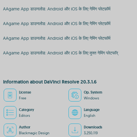
AAgame App डाउनलोड: Android और iOS के लिए गेमिंग प्लेटफ़ॉर्म
AAgame App डाउनलोड: Android और iOS के लिए गेमिंग प्लेटफ़ॉर्म
AAgame App डाउनलोड: Android और iOS के लिए गेमिंग प्लेटफॉर्म
AAgame App डाउनलोड: Android और iOS के लिए मुफ्त गेमिंग प्लेटफॉर्
Information about DaVinci Resolve 20.3.1.6
License
Op. System
Free
Windows
Category
Language
Editors
English
Author
Downloads
Blackmagic Design
3,250,119