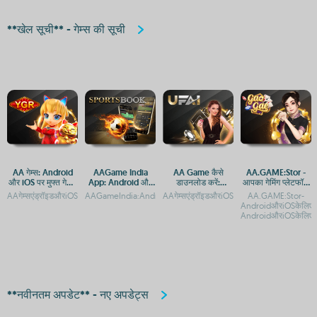
**खेल सूची** - गेम्स की सूची
AA गेम्स: Android
AAGame India
AA Game कैसे
AA.GAME:Stor -
और iOS पर मुफ्त गेमिंग
App: Android और
डाउनलोड करें:
आपका गेमिंग प्लेटफॉर्म,
ऐप्स का संग्रह
iOS पर डाउनलोड करें
Android और iOS
Android और iOS पर
AAगेम्सएंड्रॉइडऔरiOSपरमुफ्तमेंडाउनलोडकरेंAAगेम्सएंड्रॉइडऔरiOSपरमुफ्तमेंडाउनलोडकरेंAAGame
AAGameIndia:AndroidऔरiOSपरडाउनलोडकरेंऔरखेलेंAAGameIndi
AAगेम्सएंड्रॉइडऔरiOSपरमुफ्तगेमिंगएप्सAAगेम्स
AA.GAME:Stor-
गाइड
उपलब्ध
AndroidऔरiOSकेलिएमु
AndroidऔरiOSकेलिएऐ
**नवीनतम अपडेट** - नए अपडेट्स