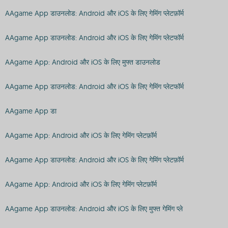
AAgame App डाउनलोड: Android और iOS के लिए गेमिंग प्लेटफ़ॉर्म
AAgame App डाउनलोड: Android और iOS के लिए गेमिंग प्लेटफॉर्म
AAgame App: Android और iOS के लिए मुफ्त डाउनलोड
AAgame App डाउनलोड: Android और iOS के लिए गेमिंग प्लेटफॉर्म
AAgame App डा
AAgame App: Android और iOS के लिए गेमिंग प्लेटफ़ॉर्म
AAgame App डाउनलोड: Android और iOS के लिए गेमिंग प्लेटफ़ॉर्म
AAgame App: Android और iOS के लिए गेमिंग प्लेटफ़ॉर्म
AAgame App डाउनलोड: Android और iOS के लिए मुफ्त गेमिंग प्ले