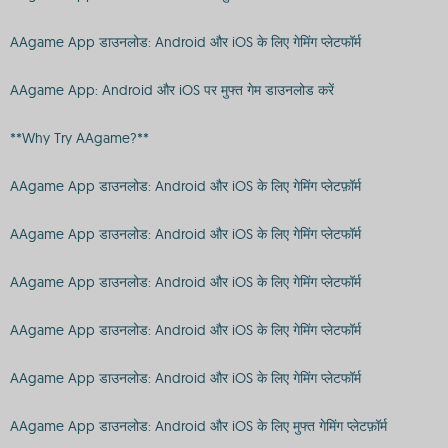
AAgame App डाउनलोड: Android और iOS के लिए गेमिंग प्लेटफॉर्म
AAgame App: Android और iOS पर मुफ्त गेम डाउनलोड करें
**Why Try AAgame?**
AAgame App डाउनलोड: Android और iOS के लिए गेमिंग प्लेटफ़ॉर्म
AAgame App डाउनलोड: Android और iOS के लिए गेमिंग प्लेटफॉर्म
AAgame App डाउनलोड: Android और iOS के लिए गेमिंग प्लेटफॉर्म
AAgame App डाउनलोड: Android और iOS के लिए गेमिंग प्लेटफॉर्म
AAgame App डाउनलोड: Android और iOS के लिए गेमिंग प्लेटफॉर्म
AAgame App डाउनलोड: Android और iOS के लिए मुफ्त गेमिंग प्लेटफ़ॉर्म