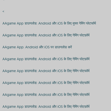
<
AAgame App डाउनलोड: Android और iOS के लिए मुफ्त गेमिंग प्लेटफॉर्म
AAgame App डाउनलोड: Android और iOS के लिए गेमिंग प्लेटफ़ॉर्म
AAgame App: Android और iOS पर डाउनलोड करें
AAgame App डाउनलोड: Android और iOS के लिए गेमिंग प्लेटफ़ॉर्म
AAgame App डाउनलोड: Android और iOS के लिए गेमिंग प्लेटफॉर्म
AAgame App डाउनलोड: Android और iOS के लिए गेमिंग प्लेटफॉर्म
AAgame App डाउनलोड: Android और iOS के लिए गेमिंग प्लेटफॉर्म
AAgame App डाउनलोड: Android और iOS के लिए गेमिंग प्लेटफ़ॉर्म