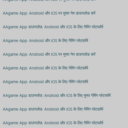
AAgame App: Android और iOS पर मुफ्त गेम डाउनलोड करें
AAgame App डाउनलोड: Android और iOS के लिए गेमिंग प्लेटफॉर्म
AAgame App: Android और iOS के लिए गेमिंग प्लेटफ़ॉर्म
AAgame App: Android और iOS पर मुफ्त गेम डाउनलोड करें
AAgame App: Android और iOS के लिए गेमिंग प्लेटफ़ॉर्म
AAgame App: Android और iOS के लिए गेमिंग प्लेटफॉर्म
AAgame App डाउनलोड: Android और iOS के लिए मुफ्त गेमिंग प्लेटफॉर्म
AAgame App डाउनलोड: Android और iOS के लिए गेमिंग प्लेटफ़ॉर्म
AAgame App डाउनलोड: Android और iOS के लिए गेमिंग प्लेटफॉर्म