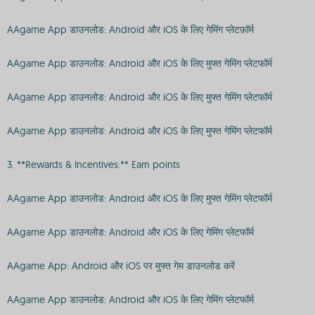
AAgame App डाउनलोड: Android और iOS के लिए गेमिंग प्लेटफ़ॉर्म
AAgame App डाउनलोड: Android और iOS के लिए मुफ्त गेमिंग प्लेटफॉर्म
AAgame App डाउनलोड: Android और iOS के लिए मुफ्त गेमिंग प्लेटफॉर्म
AAgame App डाउनलोड: Android और iOS के लिए मुफ्त गेमिंग प्लेटफॉर्म
3. **Rewards & Incentives:** Earn points
AAgame App डाउनलोड: Android और iOS के लिए मुफ्त गेमिंग प्लेटफॉर्म
AAgame App डाउनलोड: Android और iOS के लिए गेमिंग प्लेटफॉर्म
AAgame App: Android और iOS पर मुफ्त गेम डाउनलोड करें
AAgame App डाउनलोड: Android और iOS के लिए गेमिंग प्लेटफॉर्म