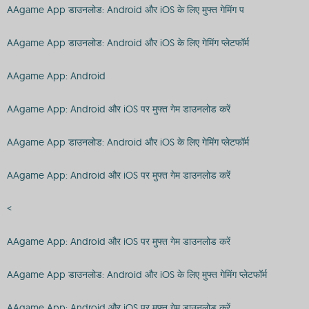
AAgame App डाउनलोड: Android और iOS के लिए मुफ्त गेमिंग प
AAgame App डाउनलोड: Android और iOS के लिए गेमिंग प्लेटफॉर्म
AAgame App: Android
AAgame App: Android और iOS पर मुफ्त गेम डाउनलोड करें
AAgame App डाउनलोड: Android और iOS के लिए गेमिंग प्लेटफॉर्म
AAgame App: Android और iOS पर मुफ्त गेम डाउनलोड करें
<
AAgame App: Android और iOS पर मुफ्त गेम डाउनलोड करें
AAgame App डाउनलोड: Android और iOS के लिए मुफ्त गेमिंग प्लेटफॉर्म
AAgame App: Android और iOS पर मुफ्त गेम डाउनलोड करें