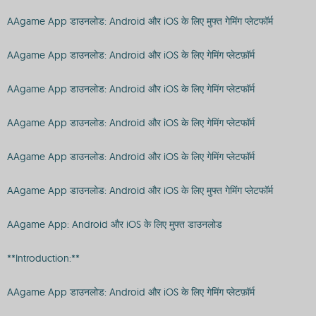
AAgame App डाउनलोड: Android और iOS के लिए मुफ्त गेमिंग प्लेटफॉर्म
AAgame App डाउनलोड: Android और iOS के लिए गेमिंग प्लेटफ़ॉर्म
AAgame App डाउनलोड: Android और iOS के लिए गेमिंग प्लेटफॉर्म
AAgame App डाउनलोड: Android और iOS के लिए गेमिंग प्लेटफॉर्म
AAgame App डाउनलोड: Android और iOS के लिए गेमिंग प्लेटफॉर्म
AAgame App डाउनलोड: Android और iOS के लिए मुफ्त गेमिंग प्लेटफॉर्म
AAgame App: Android और iOS के लिए मुफ्त डाउनलोड
**Introduction:**
AAgame App डाउनलोड: Android और iOS के लिए गेमिंग प्लेटफ़ॉर्म