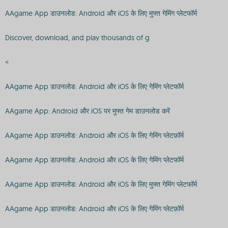
AAgame App डाउनलोड: Android और iOS के लिए मुफ्त गेमिंग प्लेटफॉर्म
Discover, download, and play thousands of g
<
AAgame App डाउनलोड: Android और iOS के लिए गेमिंग प्लेटफॉर्म
AAgame App: Android और iOS पर मुफ्त गेम डाउनलोड करें
AAgame App डाउनलोड: Android और iOS के लिए गेमिंग प्लेटफ़ॉर्म
AAgame App डाउनलोड: Android और iOS के लिए गेमिंग प्लेटफॉर्म
AAgame App डाउनलोड: Android और iOS के लिए मुफ्त गेमिंग प्लेटफॉर्म
AAgame App डाउनलोड: Android और iOS के लिए गेमिंग प्लेटफ़ॉर्म