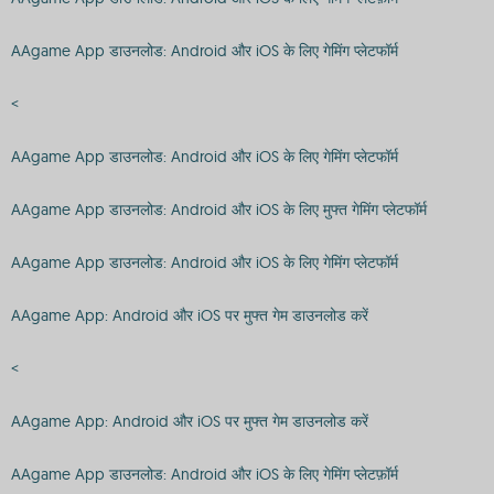
AAgame App डाउनलोड: Android और iOS के लिए गेमिंग प्लेटफॉर्म
<
AAgame App डाउनलोड: Android और iOS के लिए गेमिंग प्लेटफॉर्म
AAgame App डाउनलोड: Android और iOS के लिए मुफ्त गेमिंग प्लेटफॉर्म
AAgame App डाउनलोड: Android और iOS के लिए गेमिंग प्लेटफॉर्म
AAgame App: Android और iOS पर मुफ्त गेम डाउनलोड करें
<
AAgame App: Android और iOS पर मुफ्त गेम डाउनलोड करें
AAgame App डाउनलोड: Android और iOS के लिए गेमिंग प्लेटफ़ॉर्म