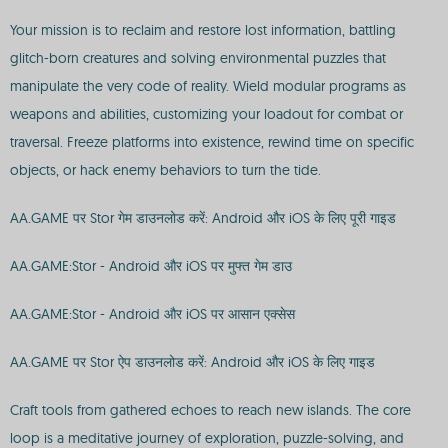
Your mission is to reclaim and restore lost information, battling
glitch-born creatures and solving environmental puzzles that
manipulate the very code of reality. Wield modular programs as
weapons and abilities, customizing your loadout for combat or
traversal. Freeze platforms into existence, rewind time on specific
objects, or hack enemy behaviors to turn the tide.
AA.GAME पर Stor गेम डाउनलोड करें: Android और iOS के लिए पूरी गाइड
AA.GAME:Stor - Android और iOS पर मुफ्त गेम डाउ
AA.GAME:Stor - Android और iOS पर आसान एक्सेस
AA.GAME पर Stor ऐप डाउनलोड करें: Android और iOS के लिए गाइड
Craft tools from gathered echoes to reach new islands. The core
loop is a meditative journey of exploration, puzzle-solving, and