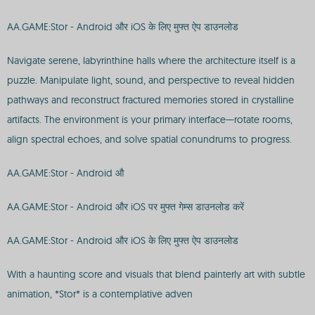
AA.GAME:Stor - Android और iOS के लिए मुफ्त ऐप डाउनलोड
Navigate serene, labyrinthine halls where the architecture itself is a
puzzle. Manipulate light, sound, and perspective to reveal hidden
pathways and reconstruct fractured memories stored in crystalline
artifacts. The environment is your primary interface—rotate rooms,
align spectral echoes, and solve spatial conundrums to progress.
AA.GAME:Stor - Android औ
AA.GAME:Stor - Android और iOS पर मुफ्त गेम्स डाउनलोड करें
AA.GAME:Stor - Android और iOS के लिए मुफ्त ऐप डाउनलोड
With a haunting score and visuals that blend painterly art with subtle
animation, *Stor* is a contemplative adven