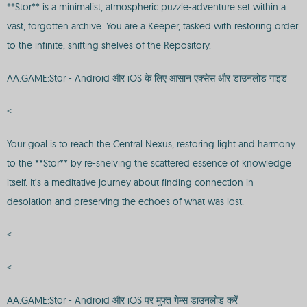
**Stor** is a minimalist, atmospheric puzzle-adventure set within a
vast, forgotten archive. You are a Keeper, tasked with restoring order
to the infinite, shifting shelves of the Repository.
AA.GAME:Stor - Android और iOS के लिए आसान एक्सेस और डाउनलोड गाइड
<
Your goal is to reach the Central Nexus, restoring light and harmony
to the **Stor** by re-shelving the scattered essence of knowledge
itself. It’s a meditative journey about finding connection in
desolation and preserving the echoes of what was lost.
<
<
AA.GAME:Stor - Android और iOS पर मुफ्त गेम्स डाउनलोड करें