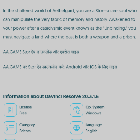
In the shattered world of Aethelgard, you are a Stor—a rare soul who
can manipulate the very fabric of memory and history. Awakened to
your power after a cataclysmic event known as the "Unbinding," you
must navigate a land where the past is both a weapon and a prison.
AA.GAME:Stor ऐप डाउनलोड और एक्सेस गाइड
AA.GAME पर Stor ऐप डाउनलोड करें: Android और iOS के लिए गाइड
Information about DaVinci Resolve 20.3.1.6
License
Op. System
Free
Windows
Category
Language
Editors
English