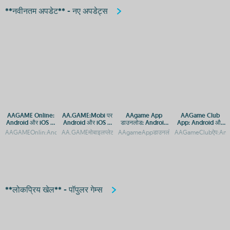
**नवीनतम अपडेट** - नए अपडेट्स
AAGAME Online:
AA.GAME:Mobi पर
AAgame App
AAGame Club
Android और iOS पर
Android और iOS के
डाउनलोड: Android
App: Android और
डाउनलोड करें और खेलें
लिए APK डाउनलोड
और iOS के लिए गेमिंग
iOS प्लेटफ़ॉर्म पर
AAGAMEOnlin:AndroidऔरAppleकेलिएAPPएक्सेसगाइडAAGAMEOnlinऐप:AndroidऔरApple
AA.GAMEमोबाइलप्लेटफॉर्म:AndroidऔरiOSपरगेमिंगएक्सेसAA.GAME:
AAgameAppडाउनलोड:AndroidऔरiOSकेलिएगेमि
AAGameClubऐप:Andr
करें
प्लेटफॉर्म
डाउनलोड गाइड
**लोकप्रिय खेल** - पॉपुलर गेम्स