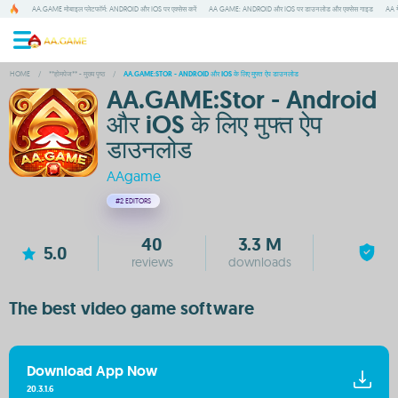
AA.GAME मोबाइल प्लेटफॉर्म: ANDROID और IOS पर एक्सेस करें
AA GAME: ANDROID और IOS पर डाउनलोड और एक्सेस गाइड
AA ग
HOME
/
**होमपेज** - मुख्य पृष्ठ
/
AA.GAME:STOR - ANDROID और IOS के लिए मुफ्त ऐप डाउनलोड
AA.GAME:Stor - Android
और iOS के लिए मुफ्त ऐप
डाउनलोड
AAgame
#2
EDITORS
40
3.3 M
5.0
reviews
downloads
The best video game software
Download App Now
20.3.1.6