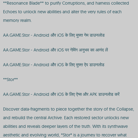
**Resonance Blade** to purify Corruptions, and harness collected
Echoes to unlock new abilities and alter the very rules of each
memory realm.
AA.GAME:Stor - Android और iOS के लिए मुफ्त गेम डाउनलोड
AA.GAME:Stor - Android और iOS पर गेमिंग अनुभव का आनंद लें
AA.GAME:Stor - Android और iOS के लिए मुफ्त ऐप डाउनलोड
**Stor**
AA.GAME:Stor - Android और iOS के लिए ऐप्स और APK डाउनलोड करें
Discover data-fragments to piece together the story of the Collapse,
and rebuild the central Archive. Each restored sector unlocks new
abilities and reveals deeper layers of the truth. With its synthwave
aesthetic and evolving world, *Stor* is a journey to recover what