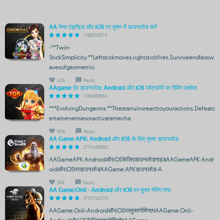
AA गेम्स एंड्रॉइड और iOS पर मुफ्त में डाउनलोड करें
1768746573
-**Twin-
StickSimplicity:**Leftstickmoves,rightstickfires.Surviveendlessw
avesofgeometrici
433
Reply
AAgame ऐप डाउनलोड: Android और iOS प्लेटफ़ॉर्म पर गेमिंग एक्सेस
1769989650
***EvolvingDungeons:**Thestarruinsreacttoyouractions.Defeatc
ertainenemiesoractivatemecha
608
Reply
AA Game APK: Android और iOS के लिए मुफ्त डाउनलोड
1770456682
AAGameAPK:AndroidऔरiOSकेलिएडाउनलोडगाइडAAGameAPK:Andr
oidऔरiOSपरडाउनलोडAAGame:APKडाउनलोड-A
359
Reply
AA Game:Onli - Android और iOS पर मुफ्त गेमिंग एप्स
1770724573
AAGame:Onli-AndroidऔरiOSपरमुफ्तगेमिंगएपAAGame:Onli-