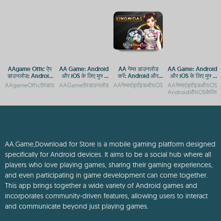
AAgame Offic ऐप
AA Game: Android
AA गेम्स डाउनलोड
AA Game: Android
डाउनलोड: Android
और iOS के लिए मुफ्त
करें: Android और
और iOS के लिए मुफ्त
और iOS प्लेटफ़ॉर्म पर
डाउनलोड और एक्सेस
iOS के लिए मुफ्त गेमिंग
डाउनलोड और प्ले गाइड
AAgameOfficऐपडाउनलोड:AndroidऔरiOSप्लेटफ़ॉर्मकेलिएपूरीगाइडAAgameOfficऐपडाउनलोड:
AAGameऐपडाउनलोड:AndroidऔरiOSप्लेटफॉर्मपरगेमिंगअनुभवAAगेम्स:एंड्
AAगेम्सएंड्रॉइडऔरiOSपरमुफ्तमेंडाउनलोडकरनेकेलि
AAगेम्सएंड्रॉइडऔरiOS
एक्सेस गाइड
गाइड
ऐप
AndroidऔरiOSकेलिएमुफ्
AA.Game,Download for Store is a mobile gaming platform designed
specifically for Android devices. It aims to be a social hub where all
players who love playing games, sharing their gaming experiences,
and even participating in game development can come together.
This app brings together a wide variety of Android games and
incorporates community-driven features, allowing users to interact
and communicate beyond just playing games.