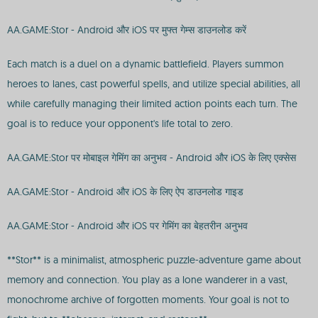
AA.GAME:Stor - Android और iOS पर मुफ्त गेम्स डाउनलोड करें
Each match is a duel on a dynamic battlefield. Players summon
heroes to lanes, cast powerful spells, and utilize special abilities, all
while carefully managing their limited action points each turn. The
goal is to reduce your opponent's life total to zero.
AA.GAME:Stor पर मोबाइल गेमिंग का अनुभव - Android और iOS के लिए एक्सेस
AA.GAME:Stor - Android और iOS के लिए ऐप डाउनलोड गाइड
AA.GAME:Stor - Android और iOS पर गेमिंग का बेहतरीन अनुभव
**Stor** is a minimalist, atmospheric puzzle-adventure game about
memory and connection. You play as a lone wanderer in a vast,
monochrome archive of forgotten moments. Your goal is not to