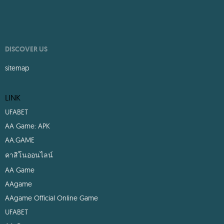
DISCOVER US
sitemap
LINK
UFABET
AA Game: APK
AA.GAME
คาสิโนออนไลน์
AA Game
AAgame
AAgame Official Online Game
UFABET