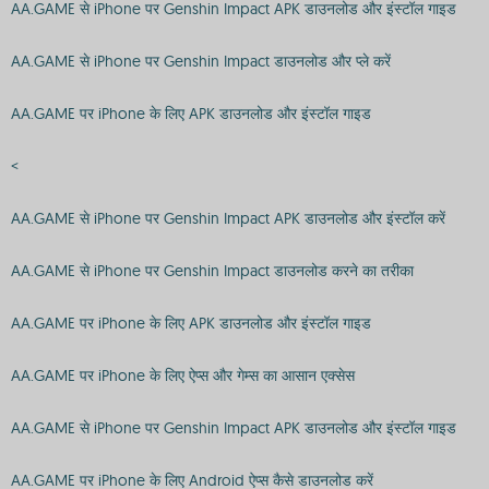
AA.GAME से iPhone पर Genshin Impact APK डाउनलोड और इंस्टॉल गाइड
AA.GAME से iPhone पर Genshin Impact डाउनलोड और प्ले करें
AA.GAME पर iPhone के लिए APK डाउनलोड और इंस्टॉल गाइड
<
AA.GAME से iPhone पर Genshin Impact APK डाउनलोड और इंस्टॉल करें
AA.GAME से iPhone पर Genshin Impact डाउनलोड करने का तरीका
AA.GAME पर iPhone के लिए APK डाउनलोड और इंस्टॉल गाइड
AA.GAME पर iPhone के लिए ऐप्स और गेम्स का आसान एक्सेस
AA.GAME से iPhone पर Genshin Impact APK डाउनलोड और इंस्टॉल गाइड
AA.GAME पर iPhone के लिए Android ऐप्स कैसे डाउनलोड करें