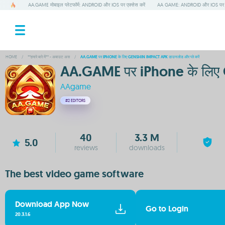
AA.GAME मोबाइल प्लेटफॉर्म: ANDROID और IOS पर एक्सेस करें
AA GAME: ANDROID और IOS पर ड
HOME
/
**हमारे बारे में** - अबाउट अस
/
AA.GAME पर IPHONE के लिए GENSHIN IMPACT APK डाउनलोड और प्ले करें
AA.GAME पर iPhone के लिए G
AAgame
#2
EDITORS
40
3.3 M
5.0
reviews
downloads
The best video game software
Download App Now
Go to Login
20.3.1.6