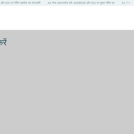
S पर गेमिंग एक्सेस का प्लेटफ़ॉर्म
AA गेम्स डाउनलोड करें: ANDROID और IOS पर मुफ्त गेमिंग एप
AA गेम्स: 
ें