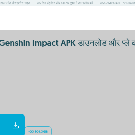
ाउनलोड और एक्सेस गाइड
AA गेम्स एंड्रॉइड और IOS पर मुफ्त में डाउनलोड करें
AA.GAME:STOR - ANDROID और IO
enshin Impact APK डाउनलोड और प्ले कर
>GO TO LOGIN