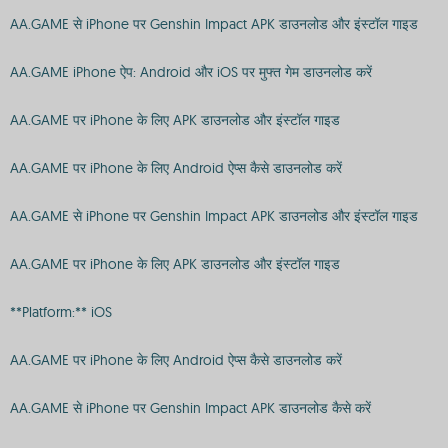
AA.GAME से iPhone पर Genshin Impact APK डाउनलोड और इंस्टॉल गाइड
AA.GAME iPhone ऐप: Android और iOS पर मुफ्त गेम डाउनलोड करें
AA.GAME पर iPhone के लिए APK डाउनलोड और इंस्टॉल गाइड
AA.GAME पर iPhone के लिए Android ऐप्स कैसे डाउनलोड करें
AA.GAME से iPhone पर Genshin Impact APK डाउनलोड और इंस्टॉल गाइड
AA.GAME पर iPhone के लिए APK डाउनलोड और इंस्टॉल गाइड
**Platform:** iOS
AA.GAME पर iPhone के लिए Android ऐप्स कैसे डाउनलोड करें
AA.GAME से iPhone पर Genshin Impact APK डाउनलोड कैसे करें