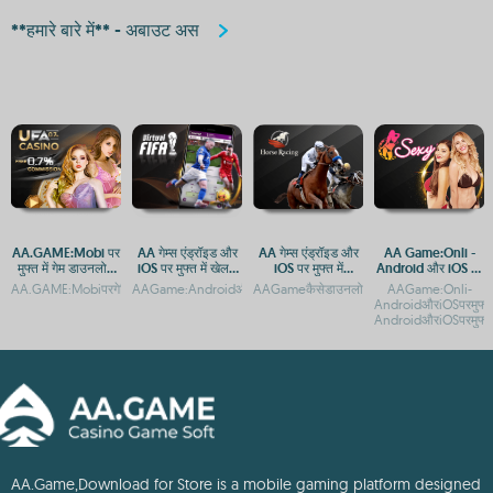
**हमारे बारे में** - अबाउट अस
AA.GAME:Mobi पर
AA गेम्स एंड्रॉइड और
AA गेम्स एंड्रॉइड और
AA Game:Onli -
मुफ्त में गेम डाउनलोड
iOS पर मुफ्त में खेलने
iOS पर मुफ्त में
Android और iOS पर
करें - Android और
के लिए डाउनलोड करें
डाउनलोड करें
मुफ्त गेमिंग ऐप
AA.GAME:Mobiपरगेमिंगएप्सऔरAPKडाउनलोडकरें|AndroidऔरAppleप्लेटफ़ॉर्मAA.GAME:Mobiपर
AAGame:AndroidऔरiOSपरमुफ्तगेमिंगऐपडाउनलोडकरें
AAGameकैसेडाउनलोडकरें:AndroidऔरiOSगाइ
AAGame:Onli-
iOS के लिए एक्सेस
AndroidऔरiOSपरमुफ्
AndroidऔरiOSपरमुफ्त
AA.Game,Download for Store is a mobile gaming platform designed