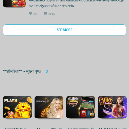
AAgameOfficऐपडाउनलोड:AndroidऔरiOSप्लेटफ़ॉर्मपरगेमिंगएक्सेसAAga
meOfficऐपडाउनलोड:Androidऔर
314
Reply
SEE MORE
**होमपेज** - मुख्य पृष्ठ