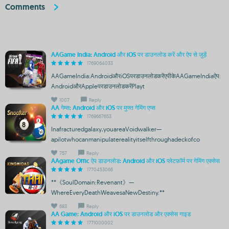
Comments
AAGame India: Android और iOS पर डाउनलोड करें और ऐप से जुड़ें
1769064033
AAGameIndia:AndroidऔरiOSपरडाउनलोडकरेंएपीकेAAGameIndiaऐप:
AndroidऔरAppleपरडाउनलोडकरेंPlayt
1007
Reply
AA गेम्स: Android और iOS पर मुफ्त गेमिंग एप्स
1769667653
Inafracturedgalaxy,youareaVoidwalker—
apilotwhocanmanipulaterealityitselfthroughadeckofco
757
Reply
AAgame Offic ऐप डाउनलोड: Android और iOS प्लेटफ़ॉर्म पर गेमिंग एक्सेस
1770453066
**《SoulDomain:Revenant》—
WhereEveryDeathWeavesaNewDestiny.**
683
Reply
AA Game: Android और iOS पर डाउनलोड और एक्सेस गाइड
1771000002