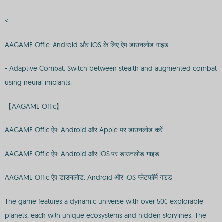
<
AAGAME Offic: Android और iOS के लिए ऐप डाउनलोड गाइड
- Adaptive Combat: Switch between stealth and augmented combat
using neural implants.
【AAGAME Offic】
AAGAME Offic ऐप: Android और Apple पर डाउनलोड करें
AAGAME Offic ऐप: Android और iOS पर डाउनलोड गाइड
AAGAME Offic ऐप डाउनलोड: Android और iOS प्लेटफॉर्म गाइड
The game features a dynamic universe with over 500 explorable
planets, each with unique ecosystems and hidden storylines. The