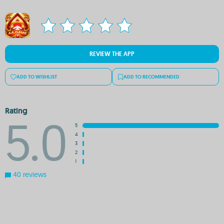
REVIEW THE APP
ADD TO WISHLIST
ADD TO RECOMMENDED
Rating
5.0
5
4
3
2
1
40 reviews