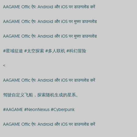
AAGAME Offic ऐप: Android और iOS पर डाउनलोड करें
AAGAME Offic ऐप: Android और iOS पर मुफ्त डाउनलोड
AAGAME Offic ऐप: Android और iOS पर मुफ्त डाउनलोड
#星域征途 #太空探索 #多人联机 #科幻冒险
<
AAGAME Offic ऐप: Android और iOS पर डाउनलोड करें
驾驶自定义飞船，探索随机生成的星系。
#AAGAME #NeonNexus #Cyberpunk
AAGAME Offic ऐप: Android और iOS पर डाउनलोड करें