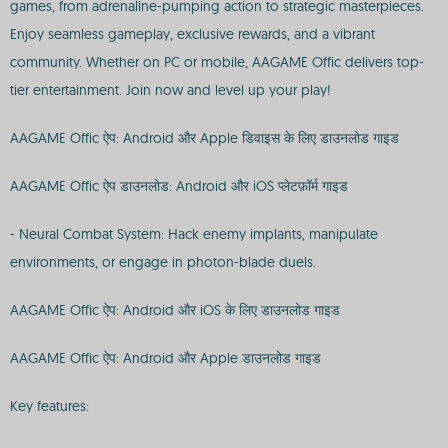
games, from adrenaline-pumping action to strategic masterpieces.
Enjoy seamless gameplay, exclusive rewards, and a vibrant
community. Whether on PC or mobile, AAGAME Offic delivers top-
tier entertainment. Join now and level up your play!
AAGAME Offic ऐप: Android और Apple डिवाइस के लिए डाउनलोड गाइड
AAGAME Offic ऐप डाउनलोड: Android और iOS प्लेटफ़ॉर्म गाइड
- Neural Combat System: Hack enemy implants, manipulate
environments, or engage in photon-blade duels.
AAGAME Offic ऐप: Android और iOS के लिए डाउनलोड गाइड
AAGAME Offic ऐप: Android और Apple डाउनलोड गाइड
Key features: