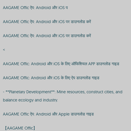
AAGAME Offic ऐप: Android और iOS प
AAGAME Offic ऐप: Android और iOS पर डाउनलोड करें
AAGAME Offic ऐप: Android और iOS पर डाउनलोड करें
<
AAGAME Offic: Android और iOS के लिए ऑफिशियल APP डाउनलोड गाइड
AAGAME Offic: Android और iOS के लिए ऐप डाउनलोड गाइड
- **Planetary Development**: Mine resources, construct cities, and
balance ecology and industry.
AAGAME Offic ऐप: Android और Apple डाउनलोड गाइड
【AAGAME Offic】