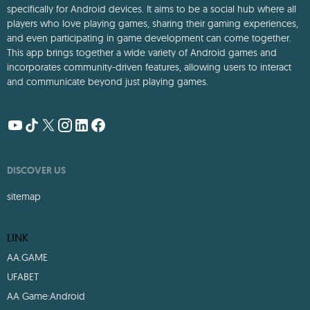
specifically for Android devices. It aims to be a social hub where all
players who love playing games, sharing their gaming experiences,
and even participating in game development can come together.
This app brings together a wide variety of Android games and
incorporates community-driven features, allowing users to interact
and communicate beyond just playing games.
DISCOVER US
sitemap
LINK
AA.GAME
UFABET
AA Game:Android