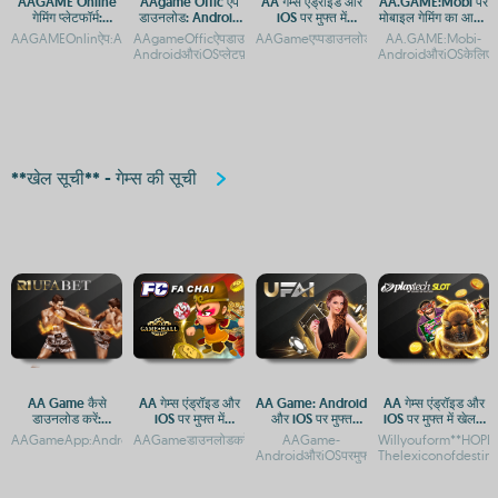
AAGAME Online
AAgame Offic ऐप
AA गेम्स एंड्रॉइड और
AA.GAME:Mobi पर
गेमिंग प्लेटफॉर्म:
डाउनलोड: Android
iOS पर मुफ्त में
मोबाइल गेमिंग का आनंद
Android और iOS पर
और iOS प्लेटफ़ॉर्म पर
डाउनलोड करें
लें - Android और
AAGAMEOnlinऐप:AndroidऔरAppleपरएक्सेसकरेंAAGAMEOnlineऐप:AndroidऔरiOSपरड
AAgameOfficऐपडाउनलोड-
AAGameएप्पडाउनलोड:AndroidऔरiOSपरमुफ्तगेमि
AA.GAME:Mobi-
एक्सेस गाइड
एक्सेस गाइड
iOS के लिए एक्सेस करें
AndroidऔरiOSप्लेटफ़ॉर्मपरमुफ्तएक्सेसAAgameOfficऐपडाउनलोड:Andr
AndroidऔरiOSकेलिएम
**खेल सूची** - गेम्स की सूची
AA Game कैसे
AA गेम्स एंड्रॉइड और
AA Game: Android
AA गेम्स एंड्रॉइड और
डाउनलोड करें:
iOS पर मुफ्त में
और iOS पर मुफ्त
iOS पर मुफ्त में खेलने
Android और iOS
डाउनलोड करें
डाउनलोड और एक्सेस
के लिए डाउनलोड करें
AAGameApp:AndroidऔरiOSपरमुफ्तडाउनलोडऔरएक्सेसAAगेम्स:AndroidऔरiOSपरमुफ्तगेमिंगऐपA
AAGameडाउनलोडकरें:AndroidऔरiOSकेलिएमुफ्तगेमिंगऐपAAGame:And
AAGame-
Willyouform**HOPE*
गाइड
गाइड
AndroidऔरiOSपरमुफ्तडाउनलोडऔरएक्सेसगाइडAAग
Thelexiconofdestiny