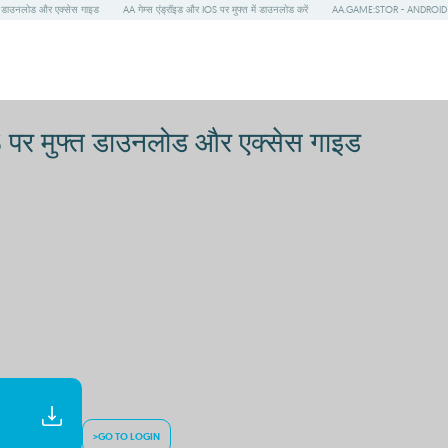
ाउनलोड और एक्सेस गाइड
AA गेम्स एंड्रॉइड और IOS पर मुफ्त में डाउनलोड करें
AA.GAME:STOR - ANDROID और IO
 मुफ्त डाउनलोड और एक्सेस गाइड
>GO TO LOGIN