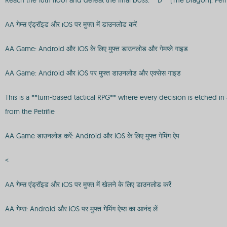
Reach the 10th floor and defeat the final boss: **D** (The Dragon). Per
AA गेम्स एंड्रॉइड और iOS पर मुफ्त में डाउनलोड करें
AA Game: Android और iOS के लिए मुफ्त डाउनलोड और गेमप्ले गाइड
AA Game: Android और iOS पर मुफ्त डाउनलोड और एक्सेस गाइड
This is a **turn-based tactical RPG** where every decision is etched i
from the Petrifie
AA Game डाउनलोड करें: Android और iOS के लिए मुफ्त गेमिंग ऐप
<
AA गेम्स एंड्रॉइड और iOS पर मुफ्त में खेलने के लिए डाउनलोड करें
AA गेम्स: Android और iOS पर मुफ्त गेमिंग ऐप्स का आनंद लें