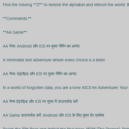
Find the missing **Z** to restore the alphabet and reboot the world. Bu
**Commands:**
**AA Game**
AA गेम्स: Android और iOS पर मुफ्त गेमिंग का आनंद
A minimalist text adventure where every choice is a letter.
AA गेम्स: एंड्रॉइड और iOS पर मुफ्त गेमिंग का आनंद
In a world of forgotten data, you are a lone ASCII Art Adventurer. Your q
AA गेम्स एंड्रॉइड और iOS पर मुफ्त में डाउनलोड करें
AA Game डाउनलोड करें: Android और iOS के लिए मुफ्त ऐप एक्सेस