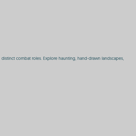
nd distinct combat roles. Explore haunting, hand-drawn landscapes,