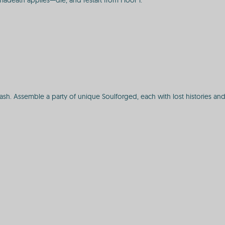
madeath applies—die, and restart from Floor 1.
n ash. Assemble a party of unique Soulforged, each with lost histories a