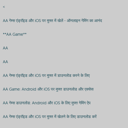
<
AA गेम्स एंड्रॉइड और iOS पर मुफ्त में खेलें - ऑनलाइन गेमिंग का आनंद
**AA Game**
AA
AA
AA गेम्स एंड्रॉइड और iOS पर मुफ्त में डाउनलोड करने के लिए
AA Game: Android और iOS पर मुफ्त डाउनलोड और एक्सेस
AA गेम्स डाउनलोड: Android और iOS के लिए मुफ्त गेमिंग ऐप
AA गेम्स एंड्रॉइड और iOS पर मुफ्त में खेलने के लिए डाउनलोड करें