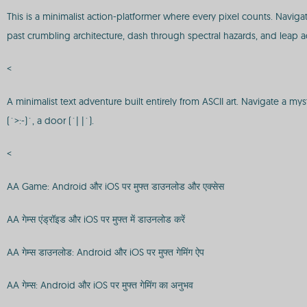
This is a minimalist action-platformer where every pixel counts. Navi
past crumbling architecture, dash through spectral hazards, and leap 
<
A minimalist text adventure built entirely from ASCII art. Navigate a
(`>:-)`, a door (`| |`).
<
AA Game: Android और iOS पर मुफ्त डाउनलोड और एक्सेस
AA गेम्स एंड्रॉइड और iOS पर मुफ्त में डाउनलोड करें
AA गेम्स डाउनलोड: Android और iOS पर मुफ्त गेमिंग ऐप
AA गेम्स: Android और iOS पर मुफ्त गेमिंग का अनुभव