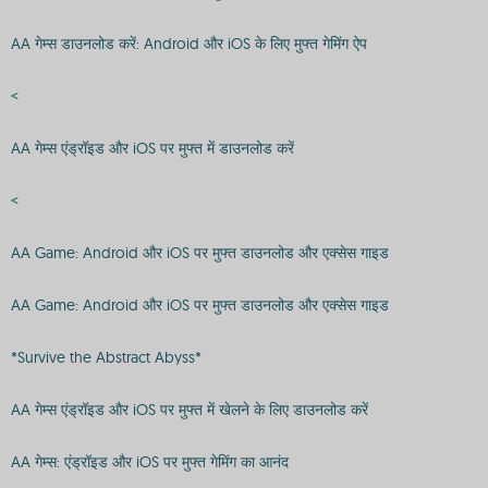
AA गेम्स डाउनलोड करें: Android और iOS के लिए मुफ्त गेमिंग ऐप
<
AA गेम्स एंड्रॉइड और iOS पर मुफ्त में डाउनलोड करें
<
AA Game: Android और iOS पर मुफ्त डाउनलोड और एक्सेस गाइड
AA Game: Android और iOS पर मुफ्त डाउनलोड और एक्सेस गाइड
*Survive the Abstract Abyss*
AA गेम्स एंड्रॉइड और iOS पर मुफ्त में खेलने के लिए डाउनलोड करें
AA गेम्स: एंड्रॉइड और iOS पर मुफ्त गेमिंग का आनंद