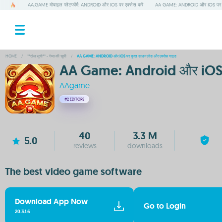
AA.GAME मोबाइल प्लेटफॉर्म: ANDROID और IOS पर एक्सेस करें
AA GAME: ANDROID और IOS पर ड
HOME
/
**खेल सूची** - गेम्स की सूची
/
AA GAME: ANDROID और IOS पर मुफ्त डाउनलोड और एक्सेस गाइड
AA Game: Android और iOS पर
AAgame
#2
EDITORS
40
3.3 M
5.0
reviews
downloads
The best video game software
Download App Now
Go to Login
20.3.1.6