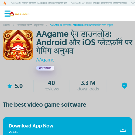
AA.GAME मोबाइल प्लेटफॉर्म: ANDROID और IOS पर एक्सेस करें
AA GAME: ANDROID और IOS पर डाउनलोड और एक्सेस गाइड
AA ग
HOME
/
**लोकप्रिय खेल** - पॉपुलर गेम्स
/
AAGAME ऐप डाउनलोड: ANDROID और IOS प्लेटफ़ॉर्म पर गेमिंग अनुभव
AAgame ऐप डाउनलोड:
Android और iOS प्लेटफ़ॉर्म पर
गेमिंग अनुभव
AAgame
#2
EDITORS
40
3.3 M
5.0
reviews
downloads
The best video game software
Download App Now
20.3.1.6