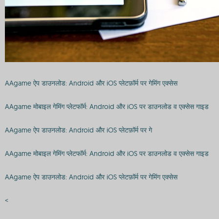
AAgame ऐप डाउनलोड: Android और iOS प्लेटफ़ॉर्म पर गेमिंग एक्सेस
AAgame मोबाइल गेमिंग प्लेटफॉर्म: Android और iOS पर डाउनलोड व एक्सेस गाइड
AAgame ऐप डाउनलोड: Android और iOS प्लेटफ़ॉर्म पर गे
AAgame मोबाइल गेमिंग प्लेटफॉर्म: Android और iOS पर डाउनलोड व एक्सेस गाइड
AAgame ऐप डाउनलोड: Android और iOS प्लेटफ़ॉर्म पर गेमिंग एक्सेस
<