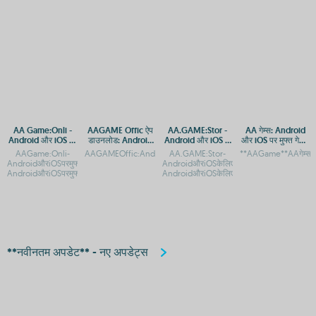
AA Game:Onli -
AAGAME Offic ऐप
AA.GAME:Stor -
AA गेम्स: Android
Android और iOS पर
डाउनलोड: Android
Android और iOS के
और iOS पर मुफ्त गेमिंग
मुफ्त डाउनलोड और
और iOS प्लेटफ़ॉर्म
लिए आधिकारिक ऐप
एप्स
AAGame:Onli-
AAGAMEOffic:AndroidऔरiOSपरमुफ्तडाउनलोडगाइड
AA.GAME:Stor-
**AAGame**AAगेम्सएंड
एक्सेस
गाइड
डाउनलोड करें
AndroidऔरiOSपरमुफ्तगेमिंगएपAAGame:Onli-
AndroidऔरiOSकेलिएमुफ्तगेमडाउनलोडAA.GAM
AndroidऔरiOSपरमुफ्तगेमिंगएपAAGame:Onl
AndroidऔरiOSकेलिएमुफ्तऐपडाउनलो
**नवीनतम अपडेट** - नए अपडेट्स