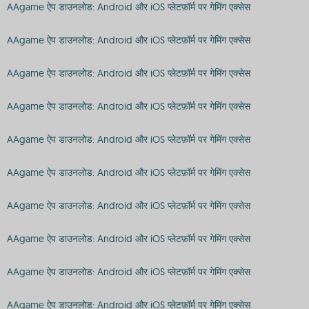
AAgame ऐप डाउनलोड: Android और iOS प्लेटफ़ॉर्म पर गेमिंग एक्सेस
AAgame ऐप डाउनलोड: Android और iOS प्लेटफ़ॉर्म पर गेमिंग एक्सेस
AAgame ऐप डाउनलोड: Android और iOS प्लेटफ़ॉर्म पर गेमिंग एक्सेस
AAgame ऐप डाउनलोड: Android और iOS प्लेटफ़ॉर्म पर गेमिंग एक्सेस
AAgame ऐप डाउनलोड: Android और iOS प्लेटफ़ॉर्म पर गेमिंग एक्सेस
AAgame ऐप डाउनलोड: Android और iOS प्लेटफ़ॉर्म पर गेमिंग एक्सेस
AAgame ऐप डाउनलोड: Android और iOS प्लेटफ़ॉर्म पर गेमिंग एक्सेस
AAgame ऐप डाउनलोड: Android और iOS प्लेटफ़ॉर्म पर गेमिंग एक्सेस
AAgame ऐप डाउनलोड: Android और iOS प्लेटफ़ॉर्म पर गेमिंग एक्सेस
AAgame ऐप डाउनलोड: Android और iOS प्लेटफ़ॉर्म पर गेमिंग एक्सेस