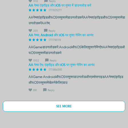
1012
Reply
AA गेम्स एंड्रॉइड और iOS पर मुफ्त में डाउनलोड करें
1771525277
AAगेम्सएंड्रॉइडऔरiOSपरमुफ्तमेंडाउनलोडकरेंAAगेम्सएंड्रॉइडऔरiOSपरमुफ्तमेंडा
उनलोडकरेंAAगेम्
205
Reply
AA गेम्स: Android और iOS पर मुफ्त गेमिंग का आनंद
1771790119
AAGameडाउनलोडकरें:AndroidऔरiOSकेलिएमुफ्तगेमिंगऐपAAगेम्सएंड्रॉइडऔ
रiOSपरमुफ्तमेंडाउनलोडकरे
1002
Reply
AA गेम्स ऐप: एंड्रॉइड और iOS पर मुफ्त गेमिंग का आनंद
1771864595
AAGame:AndroidऔरiOSपरमुफ्तडाउनलोडऔरएक्सेसगाइडAAगेम्सएंड्रॉइड
औरiOSपरमुफ्तमेंखेलनेकेलिएडाउ
691
Reply
SEE MORE