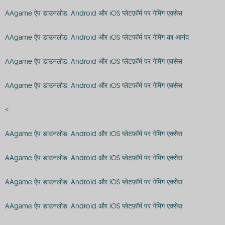
AAgame ऐप डाउनलोड: Android और iOS प्लेटफ़ॉर्म पर गेमिंग एक्सेस
AAgame ऐप डाउनलोड: Android और iOS प्लेटफॉर्म पर गेमिंग का आनंद
AAgame ऐप डाउनलोड: Android और iOS प्लेटफ़ॉर्म पर गेमिंग एक्सेस
AAgame ऐप डाउनलोड: Android और iOS प्लेटफॉर्म पर गेमिंग एक्सेस
<
AAgame ऐप डाउनलोड: Android और iOS प्लेटफ़ॉर्म पर गेमिंग एक्सेस
AAgame ऐप डाउनलोड: Android और iOS प्लेटफ़ॉर्म पर गेमिंग एक्सेस
AAgame ऐप डाउनलोड: Android और iOS प्लेटफ़ॉर्म पर गेमिंग एक्सेस
AAgame ऐप डाउनलोड: Android और iOS प्लेटफ़ॉर्म पर गेमिंग एक्सेस