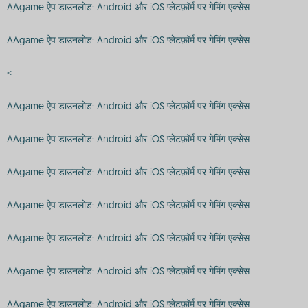
AAgame ऐप डाउनलोड: Android और iOS प्लेटफ़ॉर्म पर गेमिंग एक्सेस
AAgame ऐप डाउनलोड: Android और iOS प्लेटफ़ॉर्म पर गेमिंग एक्सेस
<
AAgame ऐप डाउनलोड: Android और iOS प्लेटफ़ॉर्म पर गेमिंग एक्सेस
AAgame ऐप डाउनलोड: Android और iOS प्लेटफ़ॉर्म पर गेमिंग एक्सेस
AAgame ऐप डाउनलोड: Android और iOS प्लेटफ़ॉर्म पर गेमिंग एक्सेस
AAgame ऐप डाउनलोड: Android और iOS प्लेटफ़ॉर्म पर गेमिंग एक्सेस
AAgame ऐप डाउनलोड: Android और iOS प्लेटफ़ॉर्म पर गेमिंग एक्सेस
AAgame ऐप डाउनलोड: Android और iOS प्लेटफ़ॉर्म पर गेमिंग एक्सेस
AAgame ऐप डाउनलोड: Android और iOS प्लेटफ़ॉर्म पर गेमिंग एक्सेस