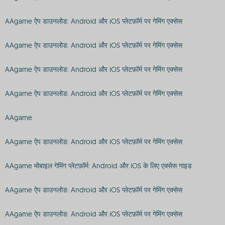
AAgame ऐप डाउनलोड: Android और iOS प्लेटफ़ॉर्म पर गेमिंग एक्सेस
AAgame ऐप डाउनलोड: Android और iOS प्लेटफ़ॉर्म पर गेमिंग एक्सेस
AAgame ऐप डाउनलोड: Android और iOS प्लेटफ़ॉर्म पर गेमिंग एक्सेस
AAgame ऐप डाउनलोड: Android और iOS प्लेटफ़ॉर्म पर गेमिंग एक्सेस
AAgame
AAgame ऐप डाउनलोड: Android और iOS प्लेटफ़ॉर्म पर गेमिंग एक्सेस
AAgame मोबाइल गेमिंग प्लेटफ़ॉर्म: Android और iOS के लिए एक्सेस गाइड
AAgame ऐप डाउनलोड: Android और iOS प्लेटफ़ॉर्म पर गेमिंग एक्सेस
AAgame ऐप डाउनलोड: Android और iOS प्लेटफ़ॉर्म पर गेमिंग एक्सेस