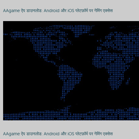
AAgame ऐप डाउनलोड: Android और iOS प्लेटफ़ॉर्म पर गेमिंग एक्सेस
AAgame ऐप डाउनलोड: Android और iOS प्लेटफ़ॉर्म पर गेमिंग एक्सेस