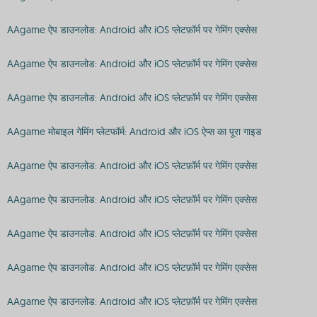
AAgame ऐप डाउनलोड: Android और iOS प्लेटफ़ॉर्म पर गेमिंग एक्सेस
AAgame ऐप डाउनलोड: Android और iOS प्लेटफ़ॉर्म पर गेमिंग एक्सेस
AAgame ऐप डाउनलोड: Android और iOS प्लेटफ़ॉर्म पर गेमिंग एक्सेस
AAgame मोबाइल गेमिंग प्लेटफॉर्म: Android और iOS ऐप्स का पूरा गाइड
AAgame ऐप डाउनलोड: Android और iOS प्लेटफ़ॉर्म पर गेमिंग एक्सेस
AAgame ऐप डाउनलोड: Android और iOS प्लेटफ़ॉर्म पर गेमिंग एक्सेस
AAgame ऐप डाउनलोड: Android और iOS प्लेटफ़ॉर्म पर गेमिंग एक्सेस
AAgame ऐप डाउनलोड: Android और iOS प्लेटफ़ॉर्म पर गेमिंग एक्सेस
AAgame ऐप डाउनलोड: Android और iOS प्लेटफ़ॉर्म पर गेमिंग एक्सेस