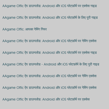
AAgame Offic ऐप डाउनलोड: Android और iOS प्लेटफ़ॉर्म पर एक्सेस गाइड
AAgame Offic ऐप डाउनलोड: Android और iOS प्लेटफ़ॉर्म के लिए पूरी गाइड
AAgame Offic: आपका गेमिंग गियर
AAgame Offic ऐप डाउनलोड: Android और iOS प्लेटफ़ॉर्म पर गेमिंग एक्सेस
AAgame Offic ऐप डाउनलोड: Android और iOS प्लेटफ़ॉर्म पर एक्सेस गाइड
AAgame Offic ऐप डाउनलोड - Android और iOS प्लेटफ़ॉर्म के लिए पूरी गाइड
AAgame Offic ऐप डाउनलोड: Android और iOS प्लेटफ़ॉर्म पर गेमिंग एक्सेस
AAgame Offic ऐप डाउनलोड: Android और iOS प्लेटफ़ॉर्म पर गेमिंग एक्सेस
AAgame Offic ऐप डाउनलोड: Android और iOS प्लेटफ़ॉर्म पर एक्सेस