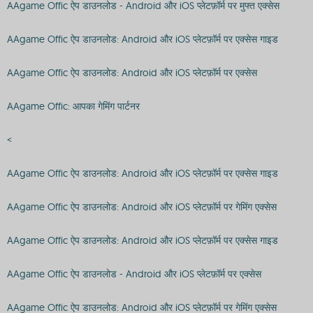
AAgame Offic ऐप डाउनलोड - Android और iOS प्लेटफ़ॉर्म पर मुफ्त एक्सेस
AAgame Offic ऐप डाउनलोड: Android और iOS प्लेटफ़ॉर्म पर एक्सेस गाइड
AAgame Offic ऐप डाउनलोड: Android और iOS प्लेटफ़ॉर्म पर एक्सेस
AAgame Offic: आपका गेमिंग पार्टनर
<
AAgame Offic ऐप डाउनलोड: Android और iOS प्लेटफ़ॉर्म पर एक्सेस गाइड
AAgame Offic ऐप डाउनलोड: Android और iOS प्लेटफ़ॉर्म पर गेमिंग एक्सेस
AAgame Offic ऐप डाउनलोड: Android और iOS प्लेटफ़ॉर्म पर एक्सेस गाइड
AAgame Offic ऐप डाउनलोड - Android और iOS प्लेटफ़ॉर्म पर एक्सेस
AAgame Offic ऐप डाउनलोड: Android और iOS प्लेटफ़ॉर्म पर गेमिंग एक्सेस