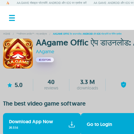
AA.GAME मोबाइल प्लेटफॉर्म: ANDROID और IOS पर एक्सेस करें
AA GAME: ANDROID और IOS पर ड
HOME
/
**नवीनतम अपडेट** - नए अपडेट्स
/
AAGAME OFFIC ऐप डाउनलोड: ANDROID और IOS प्लेटफ़ॉर्म पर गेमिंग एक्सेस
AAgame Offic ऐप डाउनलोड: And
AAgame
#2
EDITORS
40
3.3 M
5.0
reviews
downloads
The best video game software
Download App Now
Go to Login
20.3.1.6