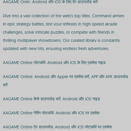
AAGAME Onlin: Android और iOS के लिए ऐप डाउनलोड करें
Dive into a vast collection of the web's top titles. Command armies
in epic strategy battles, test your reflexes in high-speed arcade
challenges, solve intricate puzzles, or compete with friends in
thrilling multiplayer showdowns. Our curated library is constantly
updated with new hits, ensuring endless fresh adventures.
AAGAME Online प्लेटफॉर्म: Android और iOS के लिए एक्सेस गाइड
AAGAME Online: Android और Apple पर एक्सेस करें, APP और APK डाउनलोड
करें
AAGAME Online कैसे डाउनलोड करें: Android और iOS गाइड
AAGAME Online गेमिंग प्लेटफॉर्म: Android और iOS पर एक्सेस
AAGAME Online ऐप डाउनलोड: Android और iOS प्लेटफ़ॉर्म पर एक्सेस