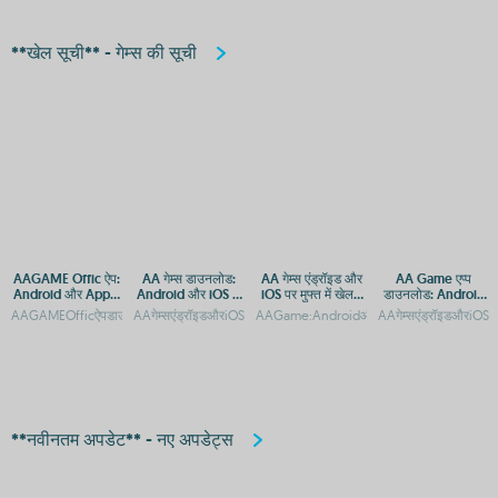
**खेल सूची** - गेम्स की सूची
AAGAME Offic ऐप:
AA गेम्स डाउनलोड:
AA गेम्स एंड्रॉइड और
AA Game एप्प
Android और Apple
Android और iOS के
iOS पर मुफ्त में खेलने
डाउनलोड: Android
डिवाइस के लिए
लिए मुफ्त गेमिंग ऐप
के लिए डाउनलोड करें
और iOS पर मुफ्त गेमिंग
AAGAMEOfficऐपडाउनलोड:AndroidऔरiOSप्लेटफ़ॉर्मगाइडAAGAMEOfficऐप:AndroidऔरAppl
AAगेम्सएंड्रॉइडऔरiOSपरमुफ्तमेंखेलनेकेलिएडाउनलोडकरेंAAGameऐप:And
AAGame:AndroidऔरiOSपरमुफ्तगेमिंगऐपडाउनल
AAगेम्सएंड्रॉइडऔरiOSपर
डाउनलोड गाइड
एक्सेस
**नवीनतम अपडेट** - नए अपडेट्स