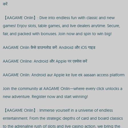
करें
【AAGAME Onlin】: Dive into endless fun with classic and new
games! Enjoy slots, table games, and live dealers anytime. Secure,
fair, and packed with bonuses. Join now and spin to win big!
AAGAME Onlin कैसे डाउनलोड करें: Android और iOS गाइड
AAGAME Online: Android और Apple पर एक्सेस करें
AAGAME Onlin: Android aur Apple ke liye ek aasaan access platform
Join the community at AAGAME Onlin—where every click unlocks a
new adventure. Register now and start winning!
【AAGAME Onlin】: Immerse yourself in a universe of endless
entertainment. From the strategic depths of card and board classics
to the adrenaline rush of slots and live casino action, we bring the