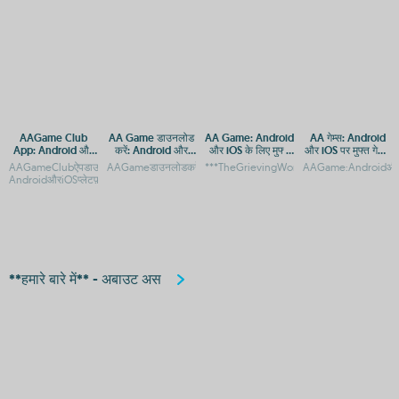
AAGame Club
AA Game डाउनलोड
AA Game: Android
AA गेम्स: Android
App: Android और
करें: Android और
और iOS के लिए मुफ्त
और iOS पर मुफ्त गेमिंग
iOS प्लेटफ़ॉर्म पर
iOS के लिए मुफ्त गेमिंग
डाउनलोड और प्ले
का आनंद
AAGameClubऐपडाउनलोड-
AAGameडाउनलोडकरें:AndroidऔरiOSकेलिएमुफ्तगेमिंगऐपAAगेम्सकामोब
***TheGrievingWorld:**Thelandscapeits
AAGame:AndroidऔरiOSक
डाउनलोड गाइड
ऐप
AndroidऔरiOSप्लेटफ़ॉर्मपरएक्सेसAAGameClubApp:AndroidऔरiOSप्लेटफ़ॉर्म
**हमारे बारे में** - अबाउट अस