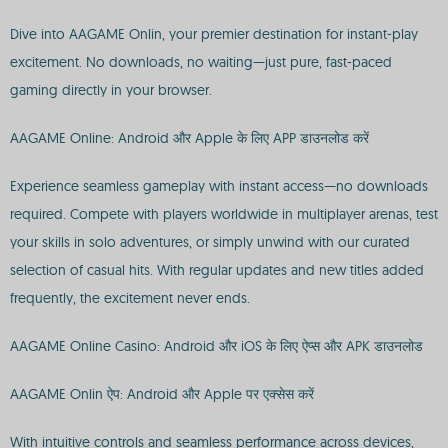
Dive into AAGAME Onlin, your premier destination for instant-play
excitement. No downloads, no waiting—just pure, fast-paced
gaming directly in your browser.
AAGAME Online: Android और Apple के लिए APP डाउनलोड करें
Experience seamless gameplay with instant access—no downloads
required. Compete with players worldwide in multiplayer arenas, test
your skills in solo adventures, or simply unwind with our curated
selection of casual hits. With regular updates and new titles added
frequently, the excitement never ends.
AAGAME Online Casino: Android और iOS के लिए ऐप्स और APK डाउनलोड
AAGAME Onlin ऐप: Android और Apple पर एक्सेस करें
With intuitive controls and seamless performance across devices,