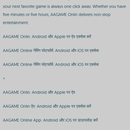
your next favorite game is always one click away. Whether you have
five minutes or five hours, AAGAME Onlin delivers non-stop
entertainment.
AAGAME Onlin: Android और Apple पर ऐप एक्सेस करें
AAGAME Online गेमिंग प्लेटफॉर्म: Android और iOS पर एक्सेस
AAGAME Online गेमिंग प्लेटफॉर्म: Android और iOS पर एक्सेस
<
AAGAME Onlin: Android और Apple पर ऐप
AAGAME Onlin ऐप: Android और Apple पर एक्सेस करें
AAGAME Online App: Android और iOS पर डाउनलोड करें