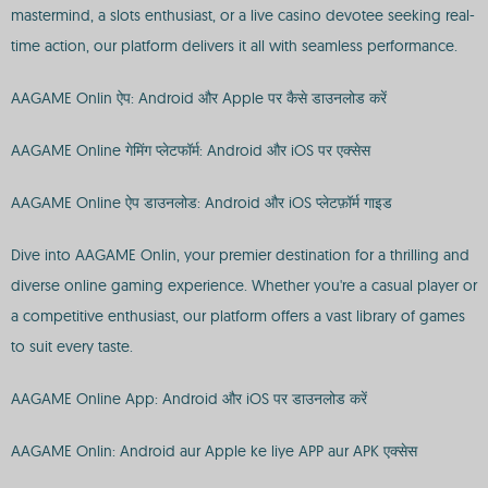
mastermind, a slots enthusiast, or a live casino devotee seeking real-
time action, our platform delivers it all with seamless performance.
AAGAME Onlin ऐप: Android और Apple पर कैसे डाउनलोड करें
AAGAME Online गेमिंग प्लेटफॉर्म: Android और iOS पर एक्सेस
AAGAME Online ऐप डाउनलोड: Android और iOS प्लेटफ़ॉर्म गाइड
Dive into AAGAME Onlin, your premier destination for a thrilling and
diverse online gaming experience. Whether you're a casual player or
a competitive enthusiast, our platform offers a vast library of games
to suit every taste.
AAGAME Online App: Android और iOS पर डाउनलोड करें
AAGAME Onlin: Android aur Apple ke liye APP aur APK एक्सेस