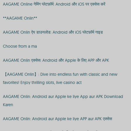
AAGAME Online गेमिंग प्लेटफ़ॉर्म: Android और iOS पर एक्सेस करें
**AAGAME Onlin**
AAGAME Onlin ऐप डाउनलोड: Android और iOS प्लेटफ़ॉर्म गाइड
Choose from a ma
AAGAME Onlin एक्सेस: Android और Apple के लिए APP और APK
【AAGAME Onlin】: Dive into endless fun with classic and new
favorites! Enjoy thrilling slots, live casino act
AAGAME Onlin: Android aur Apple ke liye App aur APK Download
Karen
AAGAME Onlin: Android aur Apple ke liye APP aur APK एक्सेस