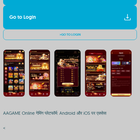
Go to Login
>GO TO LOGIN
AAGAME Online गेमिंग प्लेटफॉर्म: Android और iOS पर एक्सेस
<