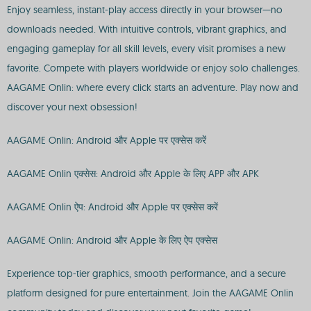
Enjoy seamless, instant-play access directly in your browser—no
downloads needed. With intuitive controls, vibrant graphics, and
engaging gameplay for all skill levels, every visit promises a new
favorite. Compete with players worldwide or enjoy solo challenges.
AAGAME Onlin: where every click starts an adventure. Play now and
discover your next obsession!
AAGAME Onlin: Android और Apple पर एक्सेस करें
AAGAME Onlin एक्सेस: Android और Apple के लिए APP और APK
AAGAME Onlin ऐप: Android और Apple पर एक्सेस करें
AAGAME Onlin: Android और Apple के लिए ऐप एक्सेस
Experience top-tier graphics, smooth performance, and a secure
platform designed for pure entertainment. Join the AAGAME Onlin