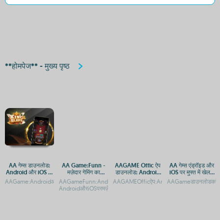
**होमपेज** - मुख्य पृष्ठ
AA गेम्स डाउनलोड:
AA Game:Funn -
AAGAME Offic ऐप
AA गेम्स एंड्रॉइड और
Android और iOS पर
मज़ेदार गेमिंग का
डाउनलोड: Android
iOS पर मुफ्त में खेलने
मुफ्त गेमिंग अनुभव
मोबाइल प्लेटफ़ॉर्म
और iOS प्लेटफॉर्म
के लिए डाउनलोड करें
AAGame:AndroidऔरiOSपरमुफ्तडाउनलोडऔरएक्सेसAAगेम्सएंड्रॉइडऔरiOSपरमुफ्तमेंडाउनलोडक
AAGameFunn:AndroidऔरiOSपरमज़ेदारगेमिंगअनुभवAAGame:Funn-
AAGAMEOfficऐप:AndroidऔरAppleडाउनलोड
AAGameडाउनलोडकरें:
गाइड
AndroidऔरiOSपरमज़ेदारगेमिंगअनुभवA