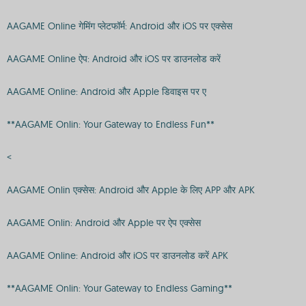
AAGAME Online गेमिंग प्लेटफॉर्म: Android और iOS पर एक्सेस
AAGAME Online ऐप: Android और iOS पर डाउनलोड करें
AAGAME Online: Android और Apple डिवाइस पर ए
**AAGAME Onlin: Your Gateway to Endless Fun**
<
AAGAME Onlin एक्सेस: Android और Apple के लिए APP और APK
AAGAME Onlin: Android और Apple पर ऐप एक्सेस
AAGAME Online: Android और iOS पर डाउनलोड करें APK
**AAGAME Onlin: Your Gateway to Endless Gaming**