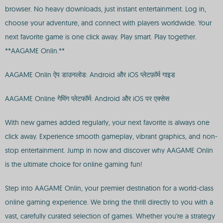
browser. No heavy downloads, just instant entertainment. Log in,
choose your adventure, and connect with players worldwide. Your
next favorite game is one click away. Play smart. Play together.
**AAGAME Onlin.**
AAGAME Onlin ऐप डाउनलोड: Android और iOS प्लेटफ़ॉर्म गाइड
AAGAME Online गेमिंग प्लेटफॉर्म: Android और iOS पर एक्सेस
With new games added regularly, your next favorite is always one
click away. Experience smooth gameplay, vibrant graphics, and non-
stop entertainment. Jump in now and discover why AAGAME Onlin
is the ultimate choice for online gaming fun!
Step into AAGAME Onlin, your premier destination for a world-class
online gaming experience. We bring the thrill directly to you with a
vast, carefully curated selection of games. Whether you're a strategy