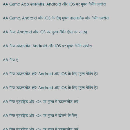
AA Game App डाउनलोड: Android और iOS पर मुफ्त गेमिंग एक्सेस
AA Game: Android और iOS के लिए मुफ्त डाउनलोड और गेमिंग एक्सेस
AA गेम्स: Android और iOS पर मुफ्त गेमिंग ऐप्स का संग्रह
AA गेम्स डाउनलोड: Android और iOS पर मुफ्त गेमिंग एक्सेस
AA गेम्स एं
AA गेम्स डाउनलोड करें: Android और iOS के लिए मुफ्त गेमिंग ऐप
AA गेम्स डाउनलोड करें: Android और iOS के लिए मुफ्त गेमिंग ऐप
AA गेम्स एंड्रॉइड और iOS पर मुफ्त में डाउनलोड करें
AA गेम्स एंड्रॉइड और iOS पर मुफ्त में खेलने के लिए
AA गेम्स एंड्रॉइड और iOS पर मुफ्त में डाउनलोड करें