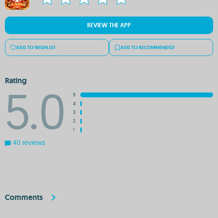
REVIEW THE APP
ADD TO WISHLIST
ADD TO RECOMMENDED
Rating
5.0
5
4
3
2
1
40 reviews
Comments