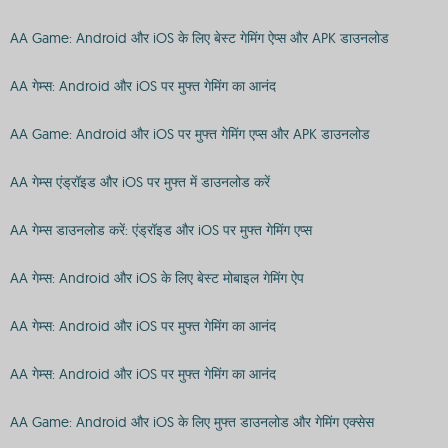
AA Game: Android और iOS के लिए बेस्ट गेमिंग ऐप्स और APK डाउनलोड
AA गेम्स: Android और iOS पर मुफ्त गेमिंग का आनंद
AA Game: Android और iOS पर मुफ्त गेमिंग एप्स और APK डाउनलोड
AA गेम्स एंड्रॉइड और iOS पर मुफ्त में डाउनलोड करें
AA गेम्स डाउनलोड करें: एंड्रॉइड और iOS पर मुफ्त गेमिंग एप्स
AA गेम्स: Android और iOS के लिए बेस्ट मोबाइल गेमिंग ऐप
AA गेम्स: Android और iOS पर मुफ्त गेमिंग का आनंद
AA गेम्स: Android और iOS पर मुफ्त गेमिंग का आनंद
AA Game: Android और iOS के लिए मुफ्त डाउनलोड और गेमिंग एक्सेस