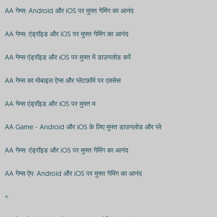
AA गेम्स: Android और iOS पर मुफ्त गेमिंग का आनंद
AA गेम्स: एंड्रॉइड और iOS पर मुफ्त गेमिंग का आनंद
AA गेम्स एंड्रॉइड और iOS पर मुफ्त में डाउनलोड करें
AA गेम्स का मोबाइल ऐप्स और प्लेटफ़ॉर्म पर एक्सेस
AA गेम्स एंड्रॉइड और iOS पर मुफ्त म
AA Game - Android और iOS के लिए मुफ्त डाउनलोड और प्ले
AA गेम्स: एंड्रॉइड और iOS पर मुफ्त गेमिंग का आनंद
AA गेम्स ऐप: Android और iOS पर मुफ्त गेमिंग का आनंद
<