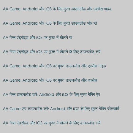
AA Game: Android और iOS के लिए मुफ्त डाउनलोड और एक्सेस गाइड
AA Game: Android और iOS के लिए मुफ्त डाउनलोड और प्ले
AA गेम्स एंड्रॉइड और iOS पर मुफ्त में खेलने क
AA गेम्स एंड्रॉइड और iOS पर मुफ्त में खेलने के लिए डाउनलोड करें
AA Game: Android और iOS पर मुफ्त डाउनलोड और एक्सेस गाइड
AA Game: Android और iOS पर मुफ्त डाउनलोड और एक्सेस
AA गेम्स डाउनलोड करें: Android और iOS के लिए मुफ्त गेमिंग ऐप
AA Game एप्प डाउनलोड करें: Android और iOS के लिए मुफ्त गेमिंग प्लेटफॉर्म
AA गेम्स एंड्रॉइड और iOS पर मुफ्त में खेलने के लिए डाउनलोड करें