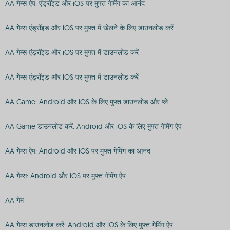
AA गेम्स ऐप: एंड्रॉइड और iOS पर मुफ्त गेमिंग का आनंद
AA गेम्स एंड्रॉइड और iOS पर मुफ्त में खेलने के लिए डाउनलोड करें
AA गेम्स एंड्रॉइड और iOS पर मुफ्त में डाउनलोड करें
AA गेम्स एंड्रॉइड और iOS पर मुफ्त में डाउनलोड करें
AA Game: Android और iOS के लिए मुफ्त डाउनलोड और प्ले
AA Game डाउनलोड करें: Android और iOS के लिए मुफ्त गेमिंग ऐप
AA गेम्स ऐप: Android और iOS पर मुफ्त गेमिंग का आनंद
AA गेम्स: Android और iOS पर मुफ्त गेमिंग ऐप
AA गेम
AA गेम्स डाउनलोड करें: Android और iOS के लिए मुफ्त गेमिंग ऐप