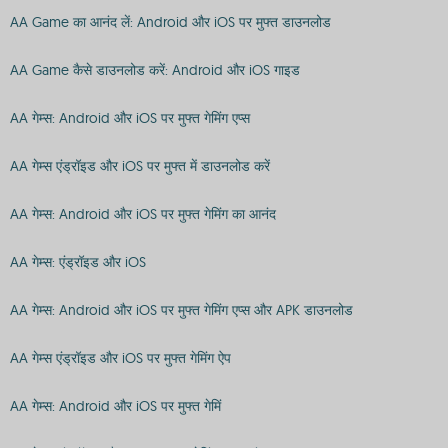
AA Game का आनंद लें: Android और iOS पर मुफ्त डाउनलोड
AA Game कैसे डाउनलोड करें: Android और iOS गाइड
AA गेम्स: Android और iOS पर मुफ्त गेमिंग एप्स
AA गेम्स एंड्रॉइड और iOS पर मुफ्त में डाउनलोड करें
AA गेम्स: Android और iOS पर मुफ्त गेमिंग का आनंद
AA गेम्स: एंड्रॉइड और iOS
AA गेम्स: Android और iOS पर मुफ्त गेमिंग एप्स और APK डाउनलोड
AA गेम्स एंड्रॉइड और iOS पर मुफ्त गेमिंग ऐप
AA गेम्स: Android और iOS पर मुफ्त गेमिं