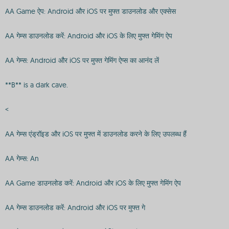
AA Game ऐप: Android और iOS पर मुफ्त डाउनलोड और एक्सेस
AA गेम्स डाउनलोड करें: Android और iOS के लिए मुफ्त गेमिंग ऐप
AA गेम्स: Android और iOS पर मुफ्त गेमिंग ऐप्स का आनंद लें
**B** is a dark cave.
<
AA गेम्स एंड्रॉइड और iOS पर मुफ्त में डाउनलोड करने के लिए उपलब्ध हैं
AA गेम्स: An
AA Game डाउनलोड करें: Android और iOS के लिए मुफ्त गेमिंग ऐप
AA गेम्स डाउनलोड करें: Android और iOS पर मुफ्त गे