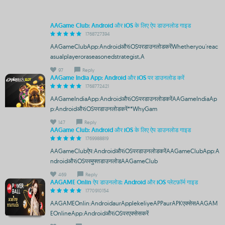
AAGame Club: Android और iOS के लिए ऐप डाउनलोड गाइड
1768727394
AAGameClubApp:AndroidऔरiOSपरडाउनलोडकरेंWhetheryou'reac
asualplayeroraseasonedstrategist,A
97
Reply
AAGame India App: Android और iOS पर डाउनलोड करें
1768772421
AAGameIndiaApp:AndroidऔरiOSपरडाउनलोडकरेंAAGameIndiaAp
p:AndroidऔरiOSपरडाउनलोडकरें**WhyGam
147
Reply
AAGame Club: Android और iOS के लिए ऐप डाउनलोड गाइड
1769988819
AAGameClubऐप:AndroidऔरiOSपरडाउनलोडकरेंAAGameClubApp:A
ndroidऔरiOSपरमुफ्तडाउनलोडAAGameClub
469
Reply
AAGAME Onlin ऐप डाउनलोड: Android और iOS प्लेटफ़ॉर्म गाइड
1770910154
AAGAMEOnlin:AndroidaurApplekeliyeAPPaurAPKएक्सेसAAGAM
EOnlineApp:AndroidऔरiOSपरएक्सेसकरें