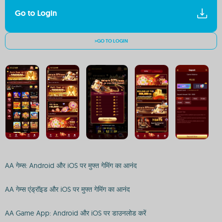
Go to Login
>GO TO LOGIN
AA गेम्स: Android और iOS पर मुफ्त गेमिंग का आनंद
AA गेम्स एंड्रॉइड और iOS पर मुफ्त गेमिंग का आनंद
AA Game App: Android और iOS पर डाउनलोड करें