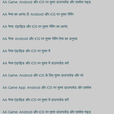
AA Game: Android और iOS पर मुफ्त डाउनलोड और एक्सेस गाइड
AA गेम्स का आनंद लें: Android और iOS पर मुफ्त गेमिंग
AA गेम्स: एंड्रॉइड और iOS पर मुफ्त गेमिंग का आनंद
AA गेम्स: Android और iOS पर मुफ्त गेमिंग ऐप्स का अनुभव
AA गेम्स एंड्रॉइड और iOS पर मुफ्त में
AA गेम्स एंड्रॉइड और iOS पर मुफ्त में डाउनलोड करें
AA Game: Android और iOS के लिए मुफ्त डाउनलोड और प्ले
AA Game App: Android और iOS पर मुफ्त डाउनलोड और एक्सेस
AA गेम्स एंड्रॉइड और iOS पर मुफ्त में डाउनलोड करें
AA Game: Android और iOS पर मुफ्त डाउनलोड और एक्सेस गाइड