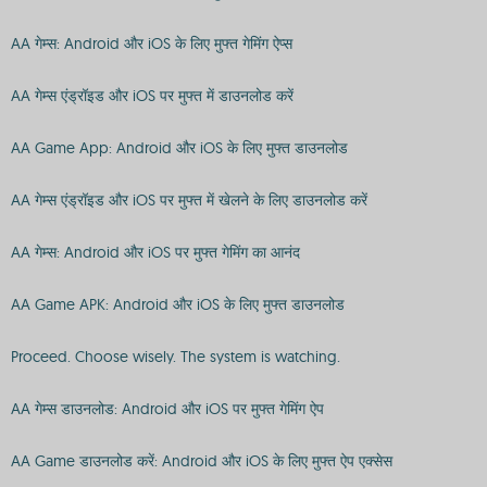
AA गेम्स: Android और iOS के लिए मुफ्त गेमिंग ऐप्स
AA गेम्स एंड्रॉइड और iOS पर मुफ्त में डाउनलोड करें
AA Game App: Android और iOS के लिए मुफ्त डाउनलोड
AA गेम्स एंड्रॉइड और iOS पर मुफ्त में खेलने के लिए डाउनलोड करें
AA गेम्स: Android और iOS पर मुफ्त गेमिंग का आनंद
AA Game APK: Android और iOS के लिए मुफ्त डाउनलोड
Proceed. Choose wisely. The system is watching.
AA गेम्स डाउनलोड: Android और iOS पर मुफ्त गेमिंग ऐप
AA Game डाउनलोड करें: Android और iOS के लिए मुफ्त ऐप एक्सेस