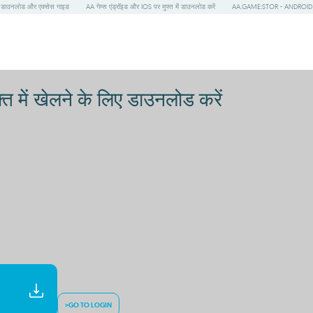
ाउनलोड और एक्सेस गाइड
AA गेम्स एंड्रॉइड और IOS पर मुफ्त में डाउनलोड करें
AA.GAME:STOR - ANDROID और IO
्त में खेलने के लिए डाउनलोड करें
>GO TO LOGIN