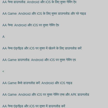
AA गेम्स डाउनलोड: Android और iOS के लिए मुफ्त गेमिंग ऐप
AA Game: Android और iOS के लिए मुफ्त डाउनलोड और प्ले गाइड
AA गेम्स: Android और iOS पर मुफ्त गेमिंग ऐप
A
AA गेम्स एंड्रॉइड और iOS पर मुफ्त में खेलने के लिए डाउनलोड करें
AA Game डाउनलोड: Android और iOS पर मुफ्त गेमिंग एप
<
AA Game कैसे डाउनलोड करें: Android और iOS गाइड
AA Game: Android और iOS पर मुफ्त गेमिंग एप्स और APK डाउनलोड
AA गेम्स एंड्रॉइड और iOS पर मुफ्त में डाउनलोड करें