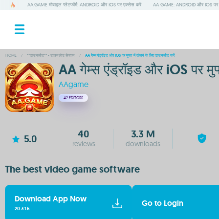
AA.GAME मोबाइल प्लेटफॉर्म: ANDROID और IOS पर एक्सेस करें
AA GAME: ANDROID और IOS पर ड
HOME
/
**डाउनलोड** - डाउनलोड सेक्शन
/
AA गेम्स एंड्रॉइड और IOS पर मुफ्त में खेलने के लिए डाउनलोड करें
AA गेम्स एंड्रॉइड और iOS पर मुफ
AAgame
#2
EDITORS
40
3.3 M
5.0
reviews
downloads
The best video game software
Download App Now
Go to Login
20.3.1.6