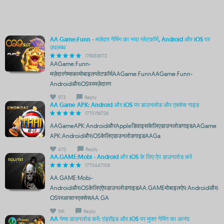
AA Game:Funn - मज़ेदार गेमिंग का नया प्लेटफ़ॉर्म, Android और iOS पर
उपलब्ध
1769318172
AAGame:Funn-
मज़ेदारगेम्सकामोबाइलप्लेटफ़ॉर्मAAGame:FunnAAGame:Funn-
AndroidऔरiOSपरमज़ेदारग
973
Reply
AA Game APK: Android और iOS पर डाउनलोड और एक्सेस गाइड
1770156726
AAGameAPK:AndroidऔरAppleडिवाइसकेलिएडाउनलोडगाइडAAGame
APK:AndroidऔरiOSकेलिएडाउनलोडगाइडAAGa
470
Reply
AA.GAME:Mobi - Android और iOS के लिए ऐप डाउनलोड करें
1770447106
AA.GAME:Mobi-
AndroidऔरiOSकेलिएऐपडाउनलोडगाइडAA.GAMEमोबाइलऐप:Androidऔरi
OSपरआसानएक्सेसAA.GA
591
Reply
AA गेम्स डाउनलोड करें: एंड्रॉइड और iOS पर मुफ्त गेमिंग का आनंद