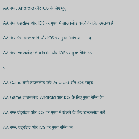
AA गेम्स: Android और iOS के लिए मुफ्
AA गेम्स एंड्रॉइड और iOS पर मुफ्त में डाउनलोड करने के लिए उपलब्ध हैं
AA गेम्स ऐप: Android और iOS पर मुफ्त गेमिंग का आनंद
AA गेम्स डाउनलोड: Android और iOS पर मुफ्त गेमिंग एप
<
AA Game कैसे डाउनलोड करें: Android और iOS गाइड
AA Game डाउनलोड: Android और iOS के लिए मुफ्त गेमिंग ऐप
AA गेम्स एंड्रॉइड और iOS पर मुफ्त में खेलने के लिए डाउनलोड करें
AA गेम्स: एंड्रॉइड और iOS पर मुफ्त गेमिंग का