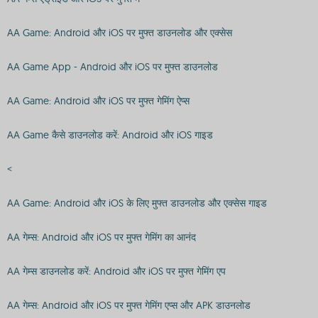
AA Game: Android और iOS पर मुफ्त डाउनलोड और एक्सेस
AA Game App - Android और iOS पर मुफ्त डाउनलोड
AA Game: Android और iOS पर मुफ्त गेमिंग ऐप्स
AA Game कैसे डाउनलोड करें: Android और iOS गाइड
<
AA Game: Android और iOS के लिए मुफ्त डाउनलोड और एक्सेस गाइड
AA गेम्स: Android और iOS पर मुफ्त गेमिंग का आनंद
AA गेम्स डाउनलोड करें: Android और iOS पर मुफ्त गेमिंग एप
AA गेम्स: Android और iOS पर मुफ्त गेमिंग एप्स और APK डाउनलोड