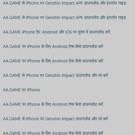
AA.GAME से iPhone पर Genshin Impact APK डाउनलोड और इंस्टॉल गाइड
AA.GAME से iPhone पर Genshin Impact APK डाउनलोड और इंस्टॉल गाइड
AA.GAME iPhone ऐप: Android और iOS पर मुफ्त में डाउनलोड करें
AA.GAME पर iPhone के लिए Android ऐप्स कैसे डाउनलोड करें
AA.GAME पर iPhone के लिए Android ऐप्स कैसे डाउनलोड करें
AA.GAME से iPhone पर Genshin Impact डाउनलोड और प्ले करें
AA.GAME पर iPhone
AA.GAME पर iPhone के लिए Android ऐप्स कैसे डाउनलोड करें
AA.GAME से iPhone पर Genshin Impact डाउनलोड और प्ले करें
AA.GAME पर iPhone के लिए Android ऐप्स कैसे डाउनलोड करें