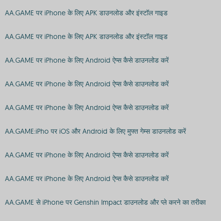
AA.GAME पर iPhone के लिए APK डाउनलोड और इंस्टॉल गाइड
AA.GAME पर iPhone के लिए APK डाउनलोड और इंस्टॉल गाइड
AA.GAME पर iPhone के लिए Android ऐप्स कैसे डाउनलोड करें
AA.GAME पर iPhone के लिए Android ऐप्स कैसे डाउनलोड करें
AA.GAME पर iPhone के लिए Android ऐप्स कैसे डाउनलोड करें
AA.GAME:iPho पर iOS और Android के लिए मुफ्त गेम्स डाउनलोड करें
AA.GAME पर iPhone के लिए Android ऐप्स कैसे डाउनलोड करें
AA.GAME पर iPhone के लिए Android ऐप्स कैसे डाउनलोड करें
AA.GAME से iPhone पर Genshin Impact डाउनलोड और प्ले करने का तरीका