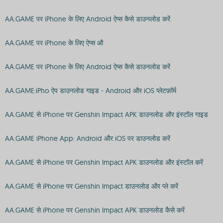
AA.GAME पर iPhone के लिए Android ऐप्स कैसे डाउनलोड करें
AA.GAME पर iPhone के लिए ऐप्स औ
AA.GAME पर iPhone के लिए Android ऐप्स कैसे डाउनलोड करें
AA.GAME:iPho ऐप डाउनलोड गाइड - Android और iOS प्लेटफ़ॉर्म
AA.GAME से iPhone पर Genshin Impact APK डाउनलोड और इंस्टॉल गाइड
AA.GAME iPhone App: Android और iOS पर डाउनलोड करें
AA.GAME से iPhone पर Genshin Impact APK डाउनलोड और इंस्टॉल करें
AA.GAME से iPhone पर Genshin Impact डाउनलोड और प्ले करें
AA.GAME से iPhone पर Genshin Impact APK डाउनलोड कैसे करें