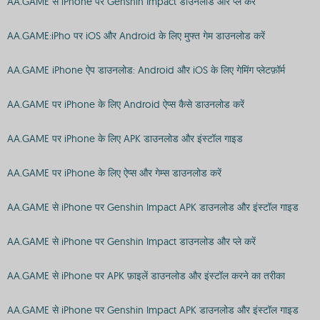
AA.GAME से iPhone पर Genshin Impact डाउनलोड और प्ले करें
AA.GAME:iPho पर iOS और Android के लिए मुफ्त गेम डाउनलोड करें
AA.GAME iPhone ऐप डाउनलोड: Android और iOS के लिए गेमिंग प्लेटफ़ॉर्म
AA.GAME पर iPhone के लिए Android ऐप्स कैसे डाउनलोड करें
AA.GAME पर iPhone के लिए APK डाउनलोड और इंस्टॉल गाइड
AA.GAME पर iPhone के लिए ऐप्स और गेम्स डाउनलोड करें
AA.GAME से iPhone पर Genshin Impact APK डाउनलोड और इंस्टॉल गाइड
AA.GAME से iPhone पर Genshin Impact डाउनलोड और प्ले करें
AA.GAME से iPhone पर APK फ़ाइलें डाउनलोड और इंस्टॉल करने का तरीका
AA.GAME से iPhone पर Genshin Impact APK डाउनलोड और इंस्टॉल गाइड