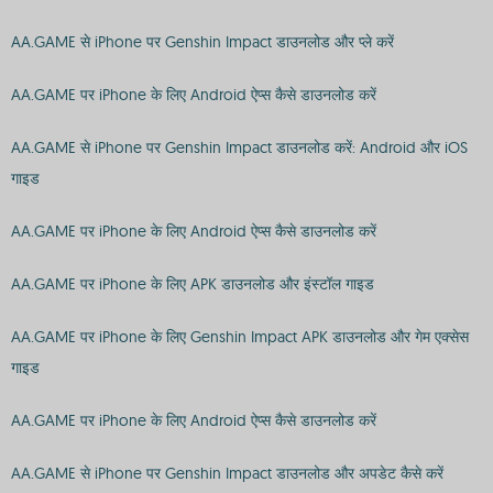
AA.GAME से iPhone पर Genshin Impact डाउनलोड और प्ले करें
AA.GAME पर iPhone के लिए Android ऐप्स कैसे डाउनलोड करें
AA.GAME से iPhone पर Genshin Impact डाउनलोड करें: Android और iOS
गाइड
AA.GAME पर iPhone के लिए Android ऐप्स कैसे डाउनलोड करें
AA.GAME पर iPhone के लिए APK डाउनलोड और इंस्टॉल गाइड
AA.GAME पर iPhone के लिए Genshin Impact APK डाउनलोड और गेम एक्सेस
गाइड
AA.GAME पर iPhone के लिए Android ऐप्स कैसे डाउनलोड करें
AA.GAME से iPhone पर Genshin Impact डाउनलोड और अपडेट कैसे करें