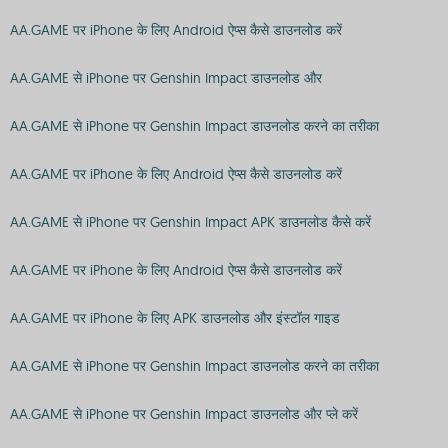
AA.GAME पर iPhone के लिए Android ऐप्स कैसे डाउनलोड करें
AA.GAME से iPhone पर Genshin Impact डाउनलोड और
AA.GAME से iPhone पर Genshin Impact डाउनलोड करने का तरीका
AA.GAME पर iPhone के लिए Android ऐप्स कैसे डाउनलोड करें
AA.GAME से iPhone पर Genshin Impact APK डाउनलोड कैसे करें
AA.GAME पर iPhone के लिए Android ऐप्स कैसे डाउनलोड करें
AA.GAME पर iPhone के लिए APK डाउनलोड और इंस्टॉल गाइड
AA.GAME से iPhone पर Genshin Impact डाउनलोड करने का तरीका
AA.GAME से iPhone पर Genshin Impact डाउनलोड और प्ले करें