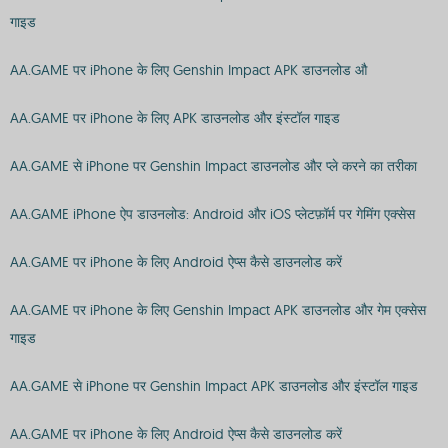
गाइड
AA.GAME पर iPhone के लिए Genshin Impact APK डाउनलोड औ
AA.GAME पर iPhone के लिए APK डाउनलोड और इंस्टॉल गाइड
AA.GAME से iPhone पर Genshin Impact डाउनलोड और प्ले करने का तरीका
AA.GAME iPhone ऐप डाउनलोड: Android और iOS प्लेटफ़ॉर्म पर गेमिंग एक्सेस
AA.GAME पर iPhone के लिए Android ऐप्स कैसे डाउनलोड करें
AA.GAME पर iPhone के लिए Genshin Impact APK डाउनलोड और गेम एक्सेस
गाइड
AA.GAME से iPhone पर Genshin Impact APK डाउनलोड और इंस्टॉल गाइड
AA.GAME पर iPhone के लिए Android ऐप्स कैसे डाउनलोड करें