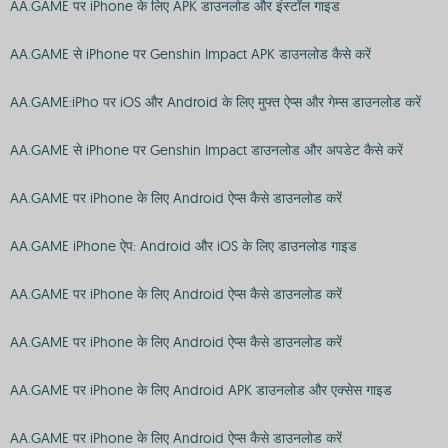
AA.GAME पर iPhone के लिए APK डाउनलोड और इंस्टॉल गाइड
AA.GAME से iPhone पर Genshin Impact APK डाउनलोड कैसे करें
AA.GAME:iPho पर iOS और Android के लिए मुफ्त ऐप्स और गेम्स डाउनलोड करें
AA.GAME से iPhone पर Genshin Impact डाउनलोड और अपडेट कैसे करें
AA.GAME पर iPhone के लिए Android ऐप्स कैसे डाउनलोड करें
AA.GAME iPhone ऐप: Android और iOS के लिए डाउनलोड गाइड
AA.GAME पर iPhone के लिए Android ऐप्स कैसे डाउनलोड करें
AA.GAME पर iPhone के लिए Android ऐप्स कैसे डाउनलोड करें
AA.GAME पर iPhone के लिए Android APK डाउनलोड और एक्सेस गाइड
AA.GAME पर iPhone के लिए Android ऐप्स कैसे डाउनलोड करें