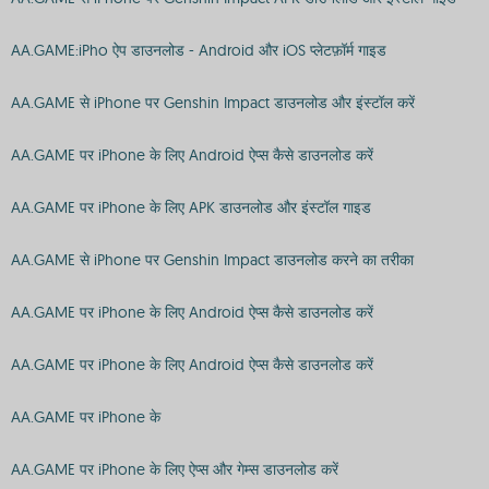
AA.GAME:iPho ऐप डाउनलोड - Android और iOS प्लेटफ़ॉर्म गाइड
AA.GAME से iPhone पर Genshin Impact डाउनलोड और इंस्टॉल करें
AA.GAME पर iPhone के लिए Android ऐप्स कैसे डाउनलोड करें
AA.GAME पर iPhone के लिए APK डाउनलोड और इंस्टॉल गाइड
AA.GAME से iPhone पर Genshin Impact डाउनलोड करने का तरीका
AA.GAME पर iPhone के लिए Android ऐप्स कैसे डाउनलोड करें
AA.GAME पर iPhone के लिए Android ऐप्स कैसे डाउनलोड करें
AA.GAME पर iPhone के
AA.GAME पर iPhone के लिए ऐप्स और गेम्स डाउनलोड करें