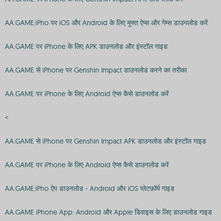
AA.GAME:iPho पर iOS और Android के लिए मुफ्त ऐप्स और गेम्स डाउनलोड करें
AA.GAME पर iPhone के लिए APK डाउनलोड और इंस्टॉल गाइड
AA.GAME से iPhone पर Genshin Impact डाउनलोड करने का तरीका
AA.GAME पर iPhone के लिए Android ऐप्स कैसे डाउनलोड करें
<
AA.GAME से iPhone पर Genshin Impact APK डाउनलोड और इंस्टॉल गाइड
AA.GAME पर iPhone के लिए Android ऐप्स कैसे डाउनलोड करें
AA.GAME:iPho ऐप डाउनलोड - Android और iOS प्लेटफ़ॉर्म गाइड
AA.GAME iPhone App: Android और Apple डिवाइस के लिए डाउनलोड गाइड