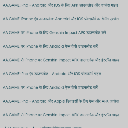
AA.GAME:iPho - Android और iOS के लिए APK डाउनलोड और एक्सेस गाइड
AA.GAME iPhone ऐप डाउनलोड: Android और iOS प्लेटफ़ॉर्म पर गेमिंग एक्सेस
AA.GAME पर iPhone के लिए Genshin Impact APK डाउनलोड करें
AA.GAME पर iPhone के लिए Android ऐप्स कैसे डाउनलोड करें
AA.GAME से iPhone पर Genshin Impact APK डाउनलोड और इंस्टॉल गाइड
AA.GAME:iPho ऐप डाउनलोड - Android और iOS प्लेटफॉर्म गाइड
AA.GAME पर iPhone के लिए Android ऐप्स कैसे डाउनलोड करें
AA.GAME:iPho - Android और Apple डिवाइसों के लिए ऐप्स और APK एक्सेस
AA.GAME से iPhone पर Genshin Impact APK डाउनलोड और इंस्टॉल गाइड