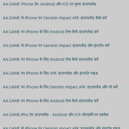
AA.GAME iPhone ऐप: Android और iOS पर मुफ्त डाउनलोड
AA.GAME से iPhone पर Genshin Impact APK डाउनलोड कैसे करें
AA.GAME पर iPhone के लिए Android ऐप्स कैसे डाउनलोड करें
AA.GAME से iPhone पर Genshin Impact डाउनलोड और इंस्टॉल करें
AA.GAME पर iPhone के लिए Android ऐप्स कैसे डाउनलोड करें
AA.GAME पर iPhone के लिए APK डाउनलोड और इंस्टॉल गाइड
AA.GAME पर iPhone के लिए Genshin Impact APK डाउनलोड और प्ले करें
AA.GAME पर iPhone के लिए Android ऐप्स कैसे डाउनलोड करें
AA.GAME:iPho ऐप डाउनलोड - Android और iOS प्लेटफ़ॉर्म पर एक्सेस
AA.GAME से iPhone पर Genshin Impact APK डाउनलोड और इंस्टॉल गाइड