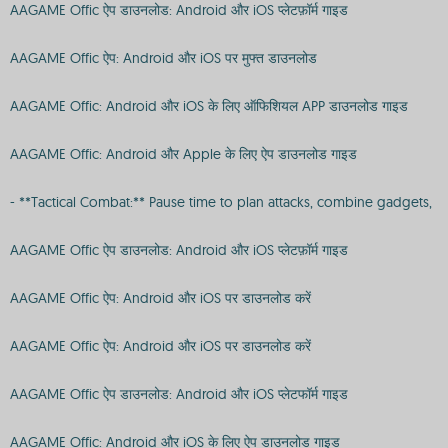
AAGAME Offic ऐप डाउनलोड: Android और iOS प्लेटफ़ॉर्म गाइड
AAGAME Offic ऐप: Android और iOS पर मुफ्त डाउनलोड
AAGAME Offic: Android और iOS के लिए ऑफिशियल APP डाउनलोड गाइड
AAGAME Offic: Android और Apple के लिए ऐप डाउनलोड गाइड
- **Tactical Combat:** Pause time to plan attacks, combine gadgets,
AAGAME Offic ऐप डाउनलोड: Android और iOS प्लेटफ़ॉर्म गाइड
AAGAME Offic ऐप: Android और iOS पर डाउनलोड करें
AAGAME Offic ऐप: Android और iOS पर डाउनलोड करें
AAGAME Offic ऐप डाउनलोड: Android और iOS प्लेटफॉर्म गाइड
AAGAME Offic: Android और iOS के लिए ऐप डाउनलोड गाइड