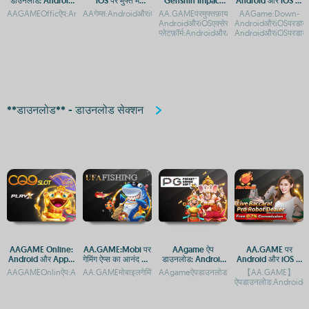
डाउनलोड: Android
iOS पर मुफ्त में
Genshin Impact
Android और iOS पर
और iOS प्लेटफ़ॉर्म
डाउनलोड करें
APK डाउनलोड करें:
डाउनलोड कैसे करें
AAGAMEOfficऐप:AndroidऔरiOSपरमुफ्तडाउनलोडAAGAMEOfficऐप:AndroidऔरAppleपरडाउ
AAगेम्स:AndroidऔरiOSकेलिएमुफ्तगेमिंगऐप्सAAGame:AndroidऔरiOS
AA.GAMEपरमुफ्तफ़ायरएपीकेडाउनलोड-
AAGame:Down-
गाइड
Android और iOS
AndroidऔरiOSएक्सेस【AA.GAME】
AndroidऔरiOSपरडाउ
एक्सेस
प्लेटफ़ॉर्म:AndroidऔरAppleडिव
AndroidऔरiOSपरडाउ
**डाउनलोड** - डाउनलोड सेक्शन
AAGAME Online:
AA.GAME:Mobi पर
AAgame ऐप
AA.GAME पर
Android और Apple
गेमिंग ऐप्स का आनंद लें -
डाउनलोड: Android
Android और iOS के
डिवाइस पर एक्सेस करें
Android और iOS
और iOS प्लेटफ़ॉर्म पर
लिए मोबाइल गेमिंग ऐप्स
AAGAMEOnlinऐप:AndroidऔरAppleपरएक्सेसकरेंAAGAMEOnlinऐप:AndroidऔरAppleपरकैस
AA.GAMEमोबाइलगेमिंगप्लेटफॉर्म:AndroidऔरiOSपरएक्सेसगाइडAA.G
AAgameऐपडाउनलोड:AndroidऔरiOSप्लेटफ़ॉर्म
【AA.GAME】
डिवाइस के लिए
गेमिंग एक्सेस
का एक्सेस
ऐपडाउनलोड:Androidऔर