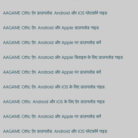
AAGAME Offic ऐप डाउनलोड: Android और iOS प्लेटफ़ॉर्म गाइड
AAGAME Offic ऐप: Android और Apple डाउनलोड गाइड
AAGAME Offic ऐप: Android और Apple पर डाउनलोड करें
AAGAME Offic ऐप: Android और Apple डिवाइस के लिए डाउनलोड गाइड
AAGAME Offic ऐप: Android और Apple पर डाउनलोड करें
AAGAME Offic ऐप: Android और iOS के लिए डाउनलोड गाइड
AAGAME Offic: Android और iOS के लिए ऐप डाउनलोड गाइड
AAGAME Offic ऐप: Android और Apple पर डाउनलोड करें
AAGAME Offic ऐप डाउनलोड: Android और iOS प्लेटफ़ॉर्म गाइड