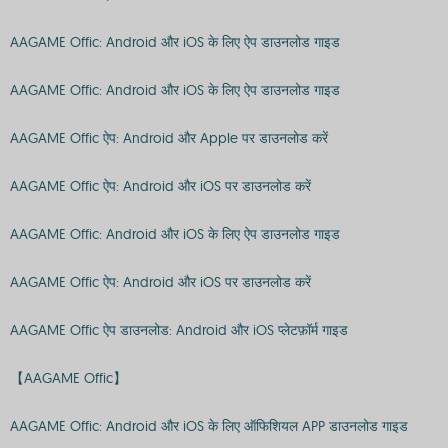
AAGAME Offic: Android और iOS के लिए ऐप डाउनलोड गाइड
AAGAME Offic: Android और iOS के लिए ऐप डाउनलोड गाइड
AAGAME Offic ऐप: Android और Apple पर डाउनलोड करें
AAGAME Offic ऐप: Android और iOS पर डाउनलोड करें
AAGAME Offic: Android और iOS के लिए ऐप डाउनलोड गाइड
AAGAME Offic ऐप: Android और iOS पर डाउनलोड करें
AAGAME Offic ऐप डाउनलोड: Android और iOS प्लेटफ़ॉर्म गाइड
【AAGAME Offic】
AAGAME Offic: Android और iOS के लिए ऑफिशियल APP डाउनलोड गाइड