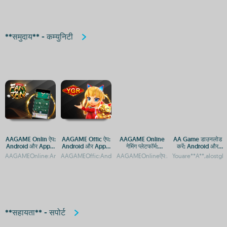
**समुदाय** - कम्युनिटी
AAGAME Onlin ऐप:
AAGAME Offic ऐप:
AAGAME Online
AA Game डाउनलोड
Android और Apple
Android और Apple
गेमिंग प्लेटफॉर्म:
करें: Android और
पर एक्सेस करें
पर डाउनलोड करें
Android और iOS पर
iOS के लिए मुफ्त APP
AAGAMEOnline:AndroidऔरAppleपरएक्सेसकरें,APPऔरAPKडाउनलोडकरेंAAGAMEOnlineऐ
AAGAMEOffic:AndroidऔरiOSकेलिएऐपडाउनलोडगाइडAAGAMEOfficऐपड
AAGAMEOnlineऐप:AndroidऔरAppleपरडाउन
Youare**A**,alostgl
एक्सेस
और APK
**सहायता** - सपोर्ट