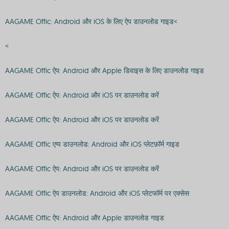
AAGAME Offic: Android और iOS के लिए ऐप डाउनलोड गाइड<
<
AAGAME Offic ऐप: Android और Apple डिवाइस के लिए डाउनलोड गाइड
AAGAME Offic ऐप: Android और iOS पर डाउनलोड करें
AAGAME Offic ऐप: Android और iOS पर डाउनलोड करें
AAGAME Offic एप्प डाउनलोड: Android और iOS प्लेटफ़ॉर्म गाइड
AAGAME Offic ऐप: Android और iOS पर डाउनलोड करें
AAGAME Offic ऐप डाउनलोड: Android और iOS प्लेटफॉर्म पर एक्सेस
AAGAME Offic ऐप: Android और Apple डाउनलोड गाइड