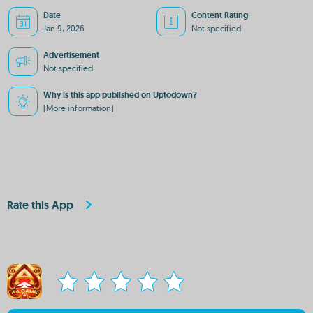
Date
Content Rating
Jan 9, 2026
Not specified
Advertisement
Not specified
Why is this app published on Uptodown?
(More information)
Rate this App