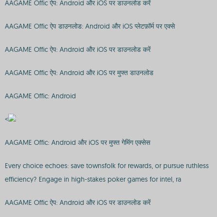
AAGAME Offic ऐप: Android और iOS पर डाउनलोड करें
AAGAME Offic ऐप डाउनलोड: Android और iOS प्लेटफ़ॉर्म पर एक्से
AAGAME Offic ऐप: Android और iOS पर डाउनलोड करें
AAGAME Offic ऐप: Android और iOS पर मुफ्त डाउनलोड
AAGAME Offic: Android
<
AAGAME Offic: Android और iOS पर मुफ्त गेमिंग एक्सेस
Every choice echoes: save townsfolk for rewards, or pursue ruthless
efficiency? Engage in high-stakes poker games for intel, ra
AAGAME Offic ऐप: Android और iOS पर डाउनलोड करें