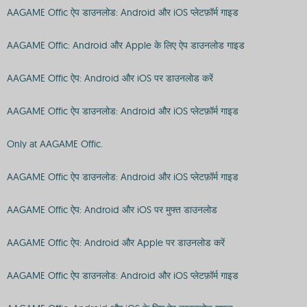
AAGAME Offic ऐप डाउनलोड: Android और iOS प्लेटफ़ॉर्म गाइड
AAGAME Offic: Android और Apple के लिए ऐप डाउनलोड गाइड
AAGAME Offic ऐप: Android और iOS पर डाउनलोड करें
AAGAME Offic ऐप डाउनलोड: Android और iOS प्लेटफ़ॉर्म गाइड
Only at AAGAME Offic.
AAGAME Offic ऐप डाउनलोड: Android और iOS प्लेटफ़ॉर्म गाइड
AAGAME Offic ऐप: Android और iOS पर मुफ्त डाउनलोड
AAGAME Offic ऐप: Android और Apple पर डाउनलोड करें
AAGAME Offic ऐप डाउनलोड: Android और iOS प्लेटफ़ॉर्म गाइड