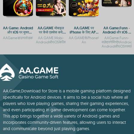
AA Game: Android
AA.GAME मोबाइल
AA.GAME पर
AA Game:Funn -
और iOS पर मुफ्त
पर कैसे एक्सेस करें:
iPhone के लिए APK
Android और iOS के
डाउनलोड और एक्सेस
Android और iOS
डाउनलोड और गेम
लिए मुफ्त डाउनलोड
AAGameडाउनलोडकरें:AndroidऔरiOSकेलिएमुफ्तगेमिंगऐपAAगेम्सडाउनलोड:AndroidऔरiOSपरमुफ्त
AA.GAME:Mobi-
AA.GAMEसेiPhoneपरGenshinImpactAPKडाउन
AAGame:Funn-
गाइड
गाइड
एक्सेस गाइड
AndroidऔरiOSकेलिएमोबाइलऐक्सेसगाइडAA.GAMEमोबाइलAPP:Andro
An
मज़ेदारगेमिंगऐपAndr
AndroidऔरiOSपरमज़ेदा
AA.Game,Download for Store is a mobile gaming platform designed
specifically for Android devices. It aims to be a social hub where all
players who love playing games, sharing their gaming experiences,
and even participating in game development can come together.
This app brings together a wide variety of Android games and
incorporates community-driven features, allowing users to interact
and communicate beyond just playing games.