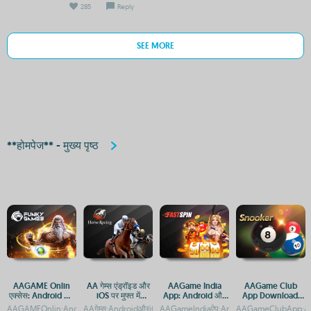
285
Reply
SEE MORE
**होमपेज** - मुख्य पृष्ठ
AAGAME Onlin
AA गेम्स एंड्रॉइड और
AAGame India
AAGame Club
एक्सेस: Android और
iOS पर मुफ्त में
App: Android और
App Download:
Apple के लिए APP
डाउनलोड करें
iOS पर डाउनलोड करें
Android & iOS APK
AAGAMEOnlin:AndroidऔरAppleप्लेटफ़ॉर्मपरएक्सेसऔरऐपडाउनलोडगाइडAAGAMEOnlin:An
AAगेम्स:AndroidऔरiOSकेलिएमुफ्तगेमिंगऐपAAगेम्स:AndroidऔरiOSपरमुफ्
AAGameIndiaऐप:AndroidऔरiOSपरगेमिंगएक्
AAGameClubApp:Andr