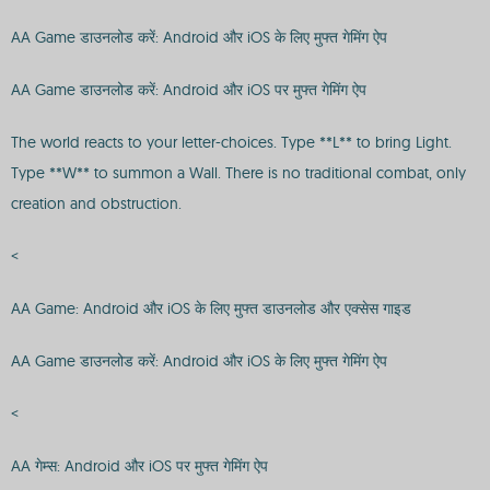
AA Game डाउनलोड करें: Android और iOS के लिए मुफ्त गेमिंग ऐप
AA Game डाउनलोड करें: Android और iOS पर मुफ्त गेमिंग ऐप
The world reacts to your letter-choices. Type **L** to bring Light.
Type **W** to summon a Wall. There is no traditional combat, only
creation and obstruction.
<
AA Game: Android और iOS के लिए मुफ्त डाउनलोड और एक्सेस गाइड
AA Game डाउनलोड करें: Android और iOS के लिए मुफ्त गेमिंग ऐप
<
AA गेम्स: Android और iOS पर मुफ्त गेमिंग ऐप