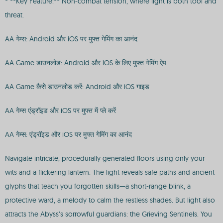
* **Key Feature:** Non-combat tension, where light is both tool and
threat.
AA गेम्स: Android और iOS पर मुफ्त गेमिंग का आनंद
AA Game डाउनलोड: Android और iOS के लिए मुफ्त गेमिंग ऐप
AA Game कैसे डाउनलोड करें: Android और iOS गाइड
AA गेम्स एंड्रॉइड और iOS पर मुफ्त में प्ले करें
AA गेम्स: एंड्रॉइड और iOS पर मुफ्त गेमिंग का आनंद
Navigate intricate, procedurally generated floors using only your
wits and a flickering lantern. The light reveals safe paths and ancient
glyphs that teach you forgotten skills—a short-range blink, a
protective ward, a melody to calm the restless shades. But light also
attracts the Abyss’s sorrowful guardians: the Grieving Sentinels. You