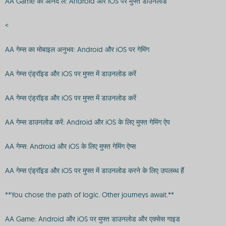
AA Game का आनंद लें: Android और iOS पर मुफ्त डाउनलोड
<
AA गेम्स का मोबाइल अनुभव: Android और iOS पर गेमिंग
AA गेम्स एंड्रॉइड और iOS पर मुफ्त में डाउनलोड करें
AA गेम्स एंड्रॉइड और iOS पर मुफ्त में डाउनलोड करें
AA गेम्स डाउनलोड करें: Android और iOS के लिए मुफ्त गेमिंग ऐप
AA गेम्स: Android और iOS के लिए मुफ्त गेमिंग ऐप्स
AA गेम्स एंड्रॉइड और iOS पर मुफ्त में डाउनलोड करने के लिए उपलब्ध हैं
**You chose the path of logic. Other journeys await.**
AA Game: Android और iOS पर मुफ्त डाउनलोड और एक्सेस गाइड