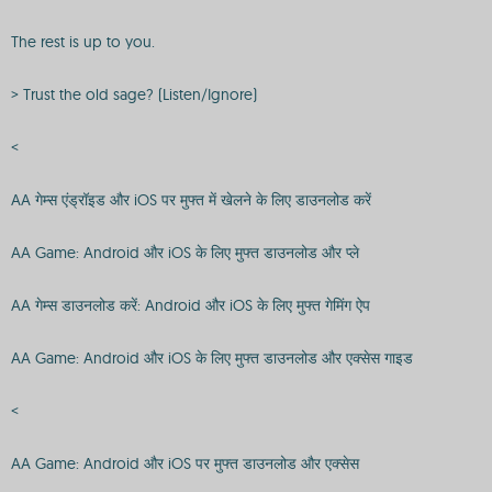
The rest is up to you.
> Trust the old sage? (Listen/Ignore)
<
AA गेम्स एंड्रॉइड और iOS पर मुफ्त में खेलने के लिए डाउनलोड करें
AA Game: Android और iOS के लिए मुफ्त डाउनलोड और प्ले
AA गेम्स डाउनलोड करें: Android और iOS के लिए मुफ्त गेमिंग ऐप
AA Game: Android और iOS के लिए मुफ्त डाउनलोड और एक्सेस गाइड
<
AA Game: Android और iOS पर मुफ्त डाउनलोड और एक्सेस