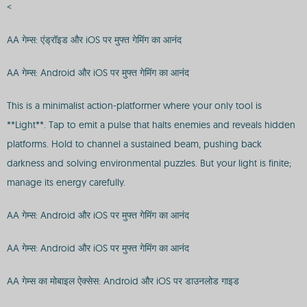
<
AA गेम्स: एंड्रॉइड और iOS पर मुफ्त गेमिंग का आनंद
AA गेम्स: Android और iOS पर मुफ्त गेमिंग का आनंद
This is a minimalist action-platformer where your only tool is
**Light**. Tap to emit a pulse that halts enemies and reveals hidden
platforms. Hold to channel a sustained beam, pushing back
darkness and solving environmental puzzles. But your light is finite;
manage its energy carefully.
AA गेम्स: Android और iOS पर मुफ्त गेमिंग का आनंद
AA गेम्स: Android और iOS पर मुफ्त गेमिंग का आनंद
AA गेम्स का मोबाइल ऐक्सेस: Android और iOS पर डाउनलोड गाइड