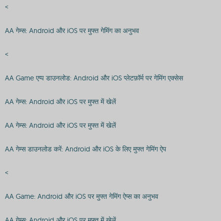
<
AA गेम्स: Android और iOS पर मुफ्त गेमिंग का अनुभव
<
AA Game एप्प डाउनलोड: Android और iOS प्लेटफ़ॉर्म पर गेमिंग एक्सेस
AA गेम्स: Android और iOS पर मुफ्त में खेलें
AA गेम्स: Android और iOS पर मुफ्त में खेलें
AA गेम्स डाउनलोड करें: Android और iOS के लिए मुफ्त गेमिंग ऐप
<
AA Game: Android और iOS पर मुफ्त गेमिंग ऐप्स का अनुभव
AA गेम्स: Android और iOS पर मुफ्त में खेलें