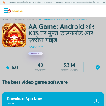
AA.GAME मोबाइल प्लेटफॉर्म: ANDROID और IOS पर एक्सेस करें
AA GAME: ANDROID और IOS पर डाउनलोड और एक्सेस गाइड
AA ग
HOME
/
**लोकप्रिय खेल** - पॉपुलर गेम्स
/
AA GAME: ANDROID और IOS पर मुफ्त डाउनलोड और एक्सेस गाइड
AA Game: Android और
iOS पर मुफ्त डाउनलोड और
एक्सेस गाइड
AAgame
#2
EDITORS
40
3.3 M
5.0
reviews
downloads
The best video game software
Download App Now
20.3.1.6