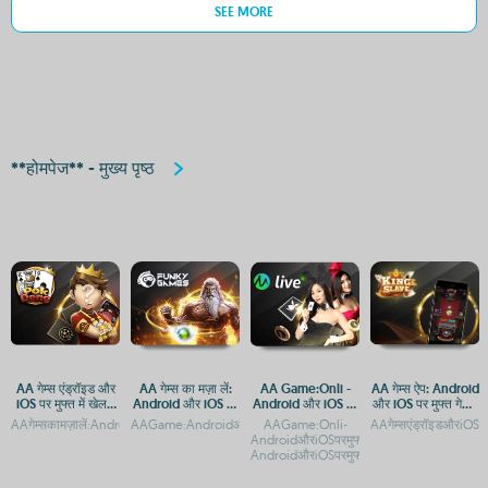
SEE MORE
**होमपेज** - मुख्य पृष्ठ
AA गेम्स एंड्रॉइड और
AA गेम्स का मज़ा लें:
AA Game:Onli -
AA गेम्स ऐप: Android
iOS पर मुफ्त में खेलने
Android और iOS पर
Android और iOS पर
और iOS पर मुफ्त गेमिंग
के लिए डाउनलोड करें
बेस्ट ऐप्स और APK
मुफ्त गेमिंग एपीके
का आनंद
AAगेम्सकामज़ालें:AndroidऔरiOSपरबेस्टगेमिंगऐप्सAAGameकैसेडाउनलोडकरें:AndroidऔरiOSगाइ
AAGame:AndroidऔरiOSकेलिएमुफ्तडाउनलोडऔरप्लेAAGameकैसेडाउनल
AAGame:Onli-
AAगेम्सएंड्रॉइडऔरiOS
डाउनलोड
AndroidऔरiOSपरमुफ्तगेमिंगऐपAAGame:Onli-
AndroidऔरiOSपरमुफ्तगेमिंगएप्लिकेशनAAG