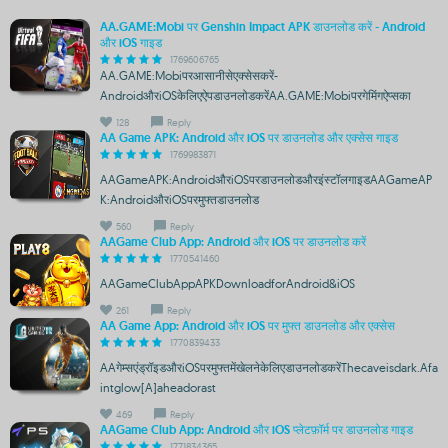
AA.GAME:Mobi पर Genshin Impact APK डाउनलोड करें - Android
और iOS गाइड
1769606765
AA.GAME:Mobiपरआसानीसेएक्सेसकरें-
AndroidऔरiOSकेलिएऐपडाउनलोडकरेंAA.GAME:Mobiपरगेमिंगऐप्सका
128
Reply
AA Game APK: Android और iOS पर डाउनलोड और एक्सेस गाइड
1769983871
AAGameAPK:AndroidऔरiOSपरडाउनलोडऔरइंस्टॉलगाइडAAGameAP
K:AndroidऔरiOSपरमुफ्तडाउनलोड
560
Reply
AAGame Club App: Android और iOS पर डाउनलोड करें
1770541460
AAGameClubAppAPKDownloadforAndroid&iOS
261
Reply
AA Game App: Android और iOS पर मुफ्त डाउनलोड और एक्सेस
1770839433
AAगेम्सएंड्रॉइडऔरiOSपरमुफ्तमेंखेलनेकेलिएडाउनलोडकरेंThecaveisdark.Afa
intglow[A]aheadorast
469
Reply
AAGame Club App: Android और iOS प्लेटफ़ॉर्म पर डाउनलोड गाइड
1771834365