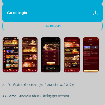
Go to Login
>GO TO LOGIN
AA गेम्स एंड्रॉइड और iOS पर मुफ्त में डाउनलोड करने के लिए
AA Game - Android और iOS के लिए मुफ्त डाउनलोड