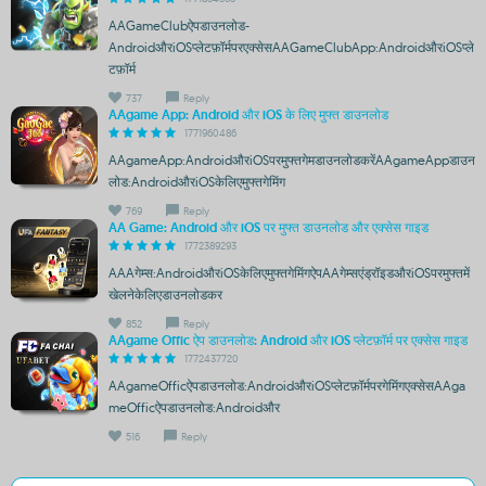
AAGameClubऐपडाउनलोड-
AndroidऔरiOSप्लेटफ़ॉर्मपरएक्सेसAAGameClubApp:AndroidऔरiOSप्ले
टफ़ॉर्म
737
Reply
AAgame App: Android और iOS के लिए मुफ्त डाउनलोड
1771960486
AAgameApp:AndroidऔरiOSपरमुफ्तगेमडाउनलोडकरेंAAgameAppडाउन
लोड:AndroidऔरiOSकेलिएमुफ्तगेमिंग
769
Reply
AA Game: Android और iOS पर मुफ्त डाउनलोड और एक्सेस गाइड
1772389293
AAAगेम्स:AndroidऔरiOSकेलिएमुफ्तगेमिंगऐपAAगेम्सएंड्रॉइडऔरiOSपरमुफ्तमें
खेलनेकेलिएडाउनलोडकर
852
Reply
AAgame Offic ऐप डाउनलोड: Android और iOS प्लेटफ़ॉर्म पर एक्सेस गाइड
1772437720
AAgameOfficऐपडाउनलोड:AndroidऔरiOSप्लेटफ़ॉर्मपरगेमिंगएक्सेसAAga
meOfficऐपडाउनलोड:Androidऔर
516
Reply