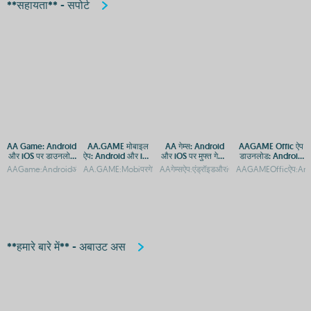
**सहायता** - सपोर्ट
AA Game: Android
AA.GAME मोबाइल
AA गेम्स: Android
AAGAME Offic ऐप
और iOS पर डाउनलोड
ऐप: Android और iOS
और iOS पर मुफ्त गेमिंग
डाउनलोड: Android
करने का तरीका
पर आसान एक्सेस
का आनंद
और iOS प्लेटफ़ॉर्म
AAGame:AndroidऔरiOSपरडाउनलोडऔरएक्सेसगाइडAAगेम्सAndroidऔरiOSपरमुफ्तगेम्सकाआनंदले
AA.GAME:Mobiपरगेमिंगएप्सऔरAPKडाउनलोडकरें|AndroidऔरAppleप्ले
AAगेम्सऐप:एंड्रॉइडऔरiOSपरमुफ्तगेमिंगकाआ
AAGAMEOfficऐप:And
गाइड
**हमारे बारे में** - अबाउट अस