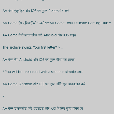
AA गेम्स एंड्रॉइड और iOS पर मुफ्त में डाउनलोड करें
AA Game ऐप सुविधाएँ और एक्सेस**AA Game: Your Ultimate Gaming Hub**
AA Game कैसे डाउनलोड करें: Android और iOS गाइड
The archive awaits. Your first letter? > _
AA गेम्स ऐप: Android और iOS पर मुफ्त गेमिंग का आनंद
* You will be presented with a scene in simple text.
AA Game: Android और iOS पर मुफ्त गेमिंग ऐप डाउनलोड करें
<
AA गेम्स डाउनलोड करें: एंड्रॉइड और iOS के लिए मुफ्त गेमिंग ऐप