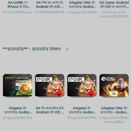
AA.GAME पर
AA गेम्स का आनंद लें:
AAgame Offic ऐप
AA Game: Android
iPhone के लिए
Android और iOS पर
डाउनलोड: Android
और iOS पर डाउनलोड
Android ऐप्स कैसे
मुफ्त डाउनलोड
और iOS प्लेटफ़ॉर्म पर
और एक्सेस गाइड
AA.GAMEसेiPhoneपरGenshinImpactAPKडाउनलोडऔरइंस्टॉलगाइडAA.GAMEपरiPhoneकेलिए
AAगेम्सएंड्रॉइडऔरiOSपरमुफ्तमेंखेलनेकेलिएडाउनलोडकरेंAAगेम्सएंड्रॉइडऔरiO
AAgameOfficऐपडाउनलोड:AndroidऔरiOSप्लेटफ
AAGame:Andr-
डाउनलोड करें
एक्सेस गाइड
AndroidऔरiOSपरमुफ्त
**डाउनलोड** - डाउनलोड सेक्शन
AAgame ऐप
AA गेम डाउनलोड करें:
AAgame ऐप
AAgame Offic ऐप
डाउनलोड: Android
Android और iOS के
डाउनलोड: Android
डाउनलोड - Android
और iOS प्लेटफ़ॉर्म पर
लिए मुफ्त गेमिंग एप
और iOS प्लेटफ़ॉर्म पर
और iOS प्लेटफ़ॉर्म पर
AAgameऐपडाउनलोड:AndroidऔरiOSप्लेटफ़ॉर्मपरगेमिंगएक्सेसAAgameऐपडाउनलोड:AndroidऔरiO
AAgameऐपडाउनलोड:AndroidऔरiOSप्लेटफ़ॉर्म
AAgameOfficऐपडाउनलो
गेमिंग एक्सेस
गेमिंग एक्सेस
मुफ्त एक्सेस
AndroidऔरiO