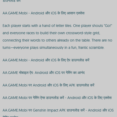
डाउनलोड करें
AA.GAME:Mobi - Android और iOS के लिए आसान एक्सेस
Each player starts with a hand of letter tiles. One player shouts "Go!"
and everyone races to build their own crossword-style grid,
connecting their words to others already on the table. There are no
turns—everyone plays simultaneously in a fun, frantic scramble.
AA.GAME:Mobi - Android और iOS के लिए ऐप डाउनलोड करें
AA.GAME मोबाइल ऐप: Android और iOS पर गेमिंग का आनंद
AA.GAME:Mobi पर Android और iOS के लिए APK डाउनलोड करें
AA.GAME:Mobi पर गेमिंग ऐप्स डाउनलोड करें - Android और iOS के लिए एक्सेस
AA.GAME:Mobi पर Genshin Impact APK डाउनलोड करें - Android और iOS