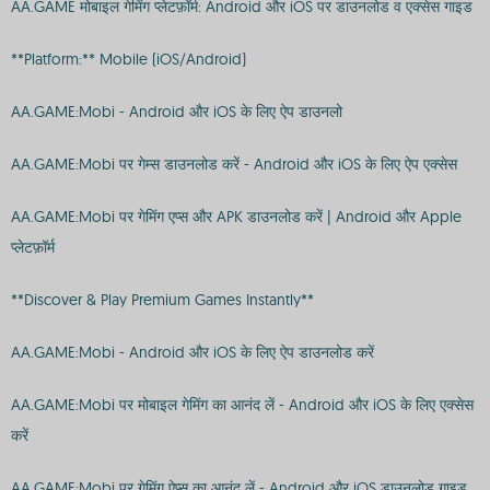
AA.GAME मोबाइल गेमिंग प्लेटफ़ॉर्म: Android और iOS पर डाउनलोड व एक्सेस गाइड
**Platform:** Mobile (iOS/Android)
AA.GAME:Mobi - Android और iOS के लिए ऐप डाउनलो
AA.GAME:Mobi पर गेम्स डाउनलोड करें - Android और iOS के लिए ऐप एक्सेस
AA.GAME:Mobi पर गेमिंग एप्स और APK डाउनलोड करें | Android और Apple
प्लेटफ़ॉर्म
**Discover & Play Premium Games Instantly**
AA.GAME:Mobi - Android और iOS के लिए ऐप डाउनलोड करें
AA.GAME:Mobi पर मोबाइल गेमिंग का आनंद लें - Android और iOS के लिए एक्सेस
करें
AA.GAME:Mobi पर गेमिंग ऐप्स का आनंद लें - Android और iOS डाउनलोड गाइड