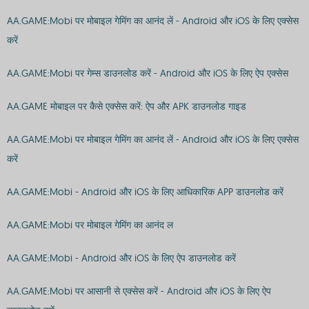
AA.GAME:Mobi पर मोबाइल गेमिंग का आनंद लें - Android और iOS के लिए एक्सेस
करें
AA.GAME:Mobi पर गेम्स डाउनलोड करें - Android और iOS के लिए ऐप एक्सेस
AA.GAME मोबाइल पर कैसे एक्सेस करें: ऐप और APK डाउनलोड गाइड
AA.GAME:Mobi पर मोबाइल गेमिंग का आनंद लें - Android और iOS के लिए एक्सेस
करें
AA.GAME:Mobi - Android और iOS के लिए आधिकारिक APP डाउनलोड करें
AA.GAME:Mobi पर मोबाइल गेमिंग का आनंद ल
AA.GAME:Mobi - Android और iOS के लिए ऐप डाउनलोड करें
AA.GAME:Mobi पर आसानी से एक्सेस करें - Android और iOS के लिए ऐप