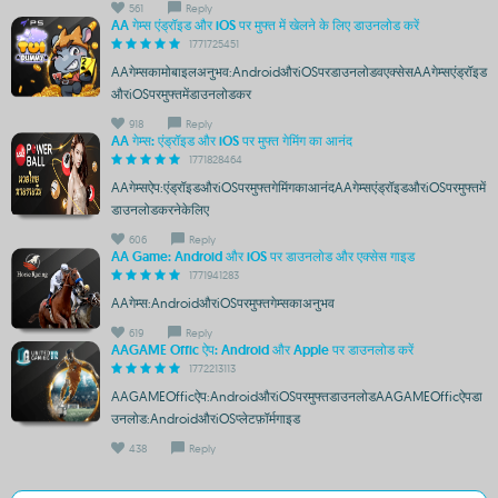
561
Reply
AA गेम्स एंड्रॉइड और iOS पर मुफ्त में खेलने के लिए डाउनलोड करें
1771725451
AAगेम्सकामोबाइलअनुभव:AndroidऔरiOSपरडाउनलोडवएक्सेसAAगेम्सएंड्रॉइड
औरiOSपरमुफ्तमेंडाउनलोडकर
918
Reply
AA गेम्स: एंड्रॉइड और iOS पर मुफ्त गेमिंग का आनंद
1771828464
AAगेम्सऐप:एंड्रॉइडऔरiOSपरमुफ्तगेमिंगकाआनंदAAगेम्सएंड्रॉइडऔरiOSपरमुफ्तमें
डाउनलोडकरनेकेलिए
606
Reply
AA Game: Android और iOS पर डाउनलोड और एक्सेस गाइड
1771941283
AAगेम्स:AndroidऔरiOSपरमुफ्तगेम्सकाअनुभव
619
Reply
AAGAME Offic ऐप: Android और Apple पर डाउनलोड करें
1772213113
AAGAMEOfficऐप:AndroidऔरiOSपरमुफ्तडाउनलोडAAGAMEOfficऐपडा
उनलोड:AndroidऔरiOSप्लेटफ़ॉर्मगाइड
438
Reply