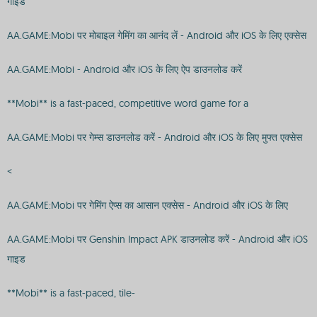
गाइड
AA.GAME:Mobi पर मोबाइल गेमिंग का आनंद लें - Android और iOS के लिए एक्सेस
AA.GAME:Mobi - Android और iOS के लिए ऐप डाउनलोड करें
**Mobi** is a fast-paced, competitive word game for a
AA.GAME:Mobi पर गेम्स डाउनलोड करें - Android और iOS के लिए मुफ्त एक्सेस
<
AA.GAME:Mobi पर गेमिंग ऐप्स का आसान एक्सेस - Android और iOS के लिए
AA.GAME:Mobi पर Genshin Impact APK डाउनलोड करें - Android और iOS
गाइड
**Mobi** is a fast-paced, tile-