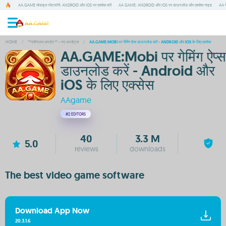
AA.GAME मोबाइल प्लेटफॉर्म: ANDROID और IOS पर एक्सेस करें
AA GAME: ANDROID और IOS पर डाउनलोड और एक्सेस गाइड
AA ग
HOME
/
**नवीनतम अपडेट** - नए अपडेट्स
/
AA.GAME:MOBI पर गेमिंग ऐप्स डाउनलोड करें - ANDROID और IOS के लिए एक्सेस
AA.GAME:Mobi पर गेमिंग ऐप्स
डाउनलोड करें - Android और
iOS के लिए एक्सेस
AAgame
#2
EDITORS
40
3.3 M
5.0
reviews
downloads
The best video game software
Download App Now
20.3.1.6