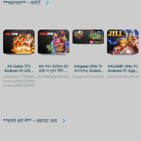
**सहायता** - सपोर्ट
AA Game 777:
AA गेम्स: एंड्रॉइड और
AAgame Offic ऐप
AAGAME Offic ऐप:
Android और iOS के
iOS पर मुफ्त गेमिंग का
डाउनलोड: Android
Android और Apple
लिए ऐप डाउनलोड गाइड
आनंद
और iOS प्लेटफ़ॉर्म पर
पर मुफ्त डाउनलोड
AAGame777ऐपडाउनलोड-
AAगेम्सएंड्रॉइडऔरiOSपरमुफ्तमेंखेलनेकेलिएडाउनलोडकरेंAAGameApp:
AAgameOfficऐपडाउनलोड:AndroidऔरiOSप्लेटफ
AAGAMEOfficऐप:Andr
एक्सेस गाइड
AndroidऔरiOSप्लेटफ़ॉर्मगाइडAAGame777ऐपडाउनलोड-
AndroidऔरiOSप्लेटफ़ॉर्म
**हमारे बारे में** - अबाउट अस