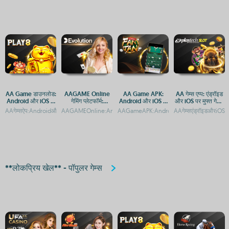
AA Game डाउनलोड:
AAGAME Online
AA Game APK:
AA गेम्स एप्प: एंड्रॉइड
Android और iOS के
गेमिंग प्लेटफॉर्म:
Android और iOS के
और iOS पर मुफ्त गेमिंग
लिए मुफ्त गेमिंग ऐप
Android और iOS पर
लिए डाउनलोड गाइड
का आनंद
AAगेम्सऐप:AndroidऔरiOSपरमुफ्तगेमिंगकाआनंदAAगेम्स:AndroidऔरiOSपरमुफ्तगेमिंगकाआनंदA
AAGAMEOnline:AndroidऔरAppleकेलिएएक्सेसऔरAPPडाउनलोडAAG
AAGameAPK:AndroidऔरiOSकेलिएडाउनलोड
AAगेम्सएंड्रॉइडऔरiOSप
एक्सेस
**लोकप्रिय खेल** - पॉपुलर गेम्स