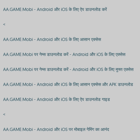
AA.GAME:Mobi - Android और iOS के लिए ऐप डाउनलोड करें
<
AA.GAME:Mobi - Android और iOS के लिए आसान एक्सेस
AA.GAME:Mobi पर गेम्स डाउनलोड करें - Android और iOS के लिए एक्सेस
AA.GAME:Mobi पर गेम्स डाउनलोड करें - Android और iOS के लिए मुफ्त एक्सेस
AA.GAME:Mobi - Android और iOS के लिए आसान एक्सेस और APK डाउनलोड
AA.GAME:Mobi - Android और iOS के लिए ऐप डाउनलोड गाइड
<
AA.GAME:Mobi - Android और iOS पर मोबाइल गेमिंग का आनंद