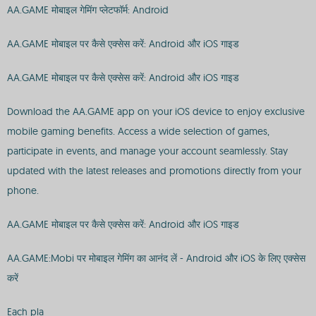
AA.GAME मोबाइल गेमिंग प्लेटफॉर्म: Android
AA.GAME मोबाइल पर कैसे एक्सेस करें: Android और iOS गाइड
AA.GAME मोबाइल पर कैसे एक्सेस करें: Android और iOS गाइड
Download the AA.GAME app on your iOS device to enjoy exclusive
mobile gaming benefits. Access a wide selection of games,
participate in events, and manage your account seamlessly. Stay
updated with the latest releases and promotions directly from your
phone.
AA.GAME मोबाइल पर कैसे एक्सेस करें: Android और iOS गाइड
AA.GAME:Mobi पर मोबाइल गेमिंग का आनंद लें - Android और iOS के लिए एक्सेस
करें
Each pla