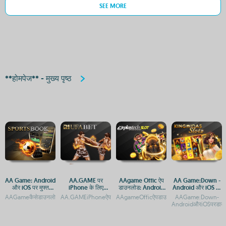
SEE MORE
**होमपेज** - मुख्य पृष्ठ
AA Game: Android
AA.GAME पर
AAgame Offic ऐप
AA Game:Down -
और iOS पर मुफ्त
iPhone के लिए
डाउनलोड: Android
Android और iOS पर
डाउनलोड और एक्सेस
Android ऐप्स कैसे
और iOS प्लेटफ़ॉर्म पर
डाउनलोड और एक्सेस
AAGameकैसेडाउनलोडकरें:AndroidऔरiOSगाइडAAगेम्सएंड्रॉइडऔरiOSपरमुफ्तमेंडाउनलोडकरनेकेल
AA.GAMEiPhoneऐपडाउनलोड:AndroidऔरiOSप्लेटफ़ॉर्मपरगेमिंगएक्
AAgameOfficऐपडाउनलोड:AndroidऔरiOSप्लेट
AAGame:Down-
डाउनलोड करें
गेमिंग एक्सेस
गाइड
AndroidऔरiOSपरडाउ