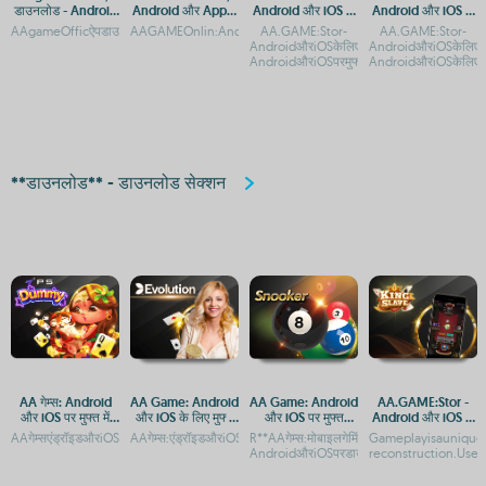
डाउनलोड - Android
Android और Apple
Android और iOS के
Android और iOS के
और iOS प्लेटफ़ॉर्म पर
पर एक्सेस करें
लिए ऐप डाउनलोड गाइड
लिए मुफ्त गेम डाउनलोड
AAgameOfficऐपडाउनलोड:AndroidऔरiOSप्लेटफ़ॉर्मपरएक्सेसगाइडAAgameOfficऐपडाउनलोड:
AAGAMEOnlin:AndroidऔरAppleपरएक्सेसकरेंAAGAMEOnlin:And
AA.GAME:Stor-
AA.GAME:Stor-
मुफ्त एक्सेस
प्लेटफ़ॉर्म
AndroidऔरiOSकेलिएमुफ्तऐपडाउनलोडकरेंAA.G
AndroidऔरiOSकेलिएऐ
AndroidऔरiOSपरमुफ्तगेमडाउनल
AndroidऔरiOSकेलिएऐ
**डाउनलोड** - डाउनलोड सेक्शन
AA गेम्स: Android
AA Game: Android
AA Game: Android
AA.GAME:Stor -
और iOS पर मुफ्त में
और iOS के लिए मुफ्त
और iOS पर मुफ्त
Android और iOS के
खेलें
डाउनलोड और गेमप्ले
डाउनलोड और एक्सेस
लिए मुफ्त ऐप डाउनलोड
AAगेम्सएंड्रॉइडऔरiOSपरमुफ्तमेंडाउनलोडकरेंAAगेम्सऐप:AndroidऔरiOSपरमुफ्तगेमिंगकाआनंदAAगेम्
AAगेम्स:एंड्रॉइडऔरiOSपरमुफ्तगेमिंगकाआनंदAAGame:AndroidऔरiOSप
R**AAगेम्स:मोबाइलगेमिंगकामुफ्तप्लेटफॉर्म-
Gameplayisauniqueb
गाइड
करें
AndroidऔरiOSपरडाउनलोडAAगेम्सडाउनलोडकरे
reconstruction.Use