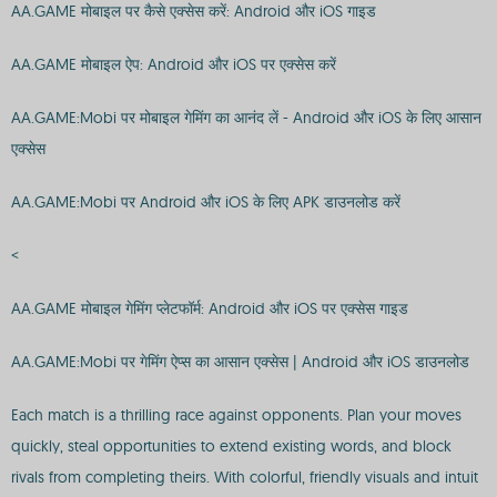
AA.GAME मोबाइल पर कैसे एक्सेस करें: Android और iOS गाइड
AA.GAME मोबाइल ऐप: Android और iOS पर एक्सेस करें
AA.GAME:Mobi पर मोबाइल गेमिंग का आनंद लें - Android और iOS के लिए आसान
एक्सेस
AA.GAME:Mobi पर Android और iOS के लिए APK डाउनलोड करें
<
AA.GAME मोबाइल गेमिंग प्लेटफॉर्म: Android और iOS पर एक्सेस गाइड
AA.GAME:Mobi पर गेमिंग ऐप्स का आसान एक्सेस | Android और iOS डाउनलोड
Each match is a thrilling race against opponents. Plan your moves
quickly, steal opportunities to extend existing words, and block
rivals from completing theirs. With colorful, friendly visuals and intuit