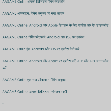
AAGAME Onlin: आपका डिजिटल गेमिंग प्लेटफॉर्म
AAGAME ऑनलाइन: गेमिंग अनुभव का नया आयाम
AAGAME Online: Android और Apple डिवाइस के लिए एक्सेस और ऐप डाउनलोड
AAGAME Online गेमिंग प्लेटफॉर्म: Android और iOS पर एक्सेस
AAGAME Onlin ऐप: Android और iOS पर एक्सेस कैसे करें
AAGAME Online: Android और Apple पर एक्सेस करें, APP और APK डाउनलोड
करें
AAGAME Onlin: एक नया ऑनलाइन गेमिंग अनुभव
AAGAME Online: आपका डिजिटल मनोरंजन साथी
<