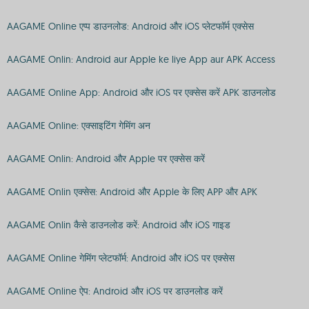
AAGAME Online एप्प डाउनलोड: Android और iOS प्लेटफॉर्म एक्सेस
AAGAME Onlin: Android aur Apple ke liye App aur APK Access
AAGAME Online App: Android और iOS पर एक्सेस करें APK डाउनलोड
AAGAME Online: एक्साइटिंग गेमिंग अन
AAGAME Onlin: Android और Apple पर एक्सेस करें
AAGAME Onlin एक्सेस: Android और Apple के लिए APP और APK
AAGAME Onlin कैसे डाउनलोड करें: Android और iOS गाइड
AAGAME Online गेमिंग प्लेटफॉर्म: Android और iOS पर एक्सेस
AAGAME Online ऐप: Android और iOS पर डाउनलोड करें