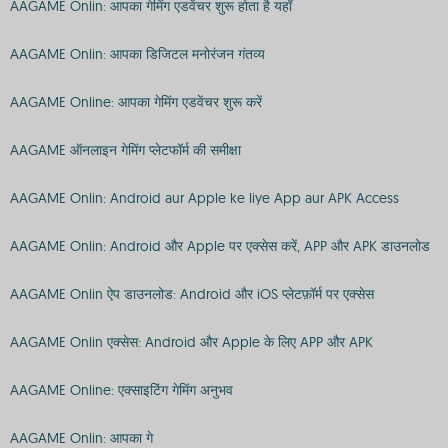
AAGAME Onlin: आपका गेमिंग एडवेंचर शुरू होता है यहाँ
AAGAME Onlin: आपका डिजिटल मनोरंजन गंतव्य
AAGAME Online: आपका गेमिंग एडवेंचर शुरू करें
AAGAME ऑनलाइन गेमिंग प्लेटफॉर्म की समीक्षा
AAGAME Onlin: Android aur Apple ke liye App aur APK Access
AAGAME Onlin: Android और Apple पर एक्सेस करें, APP और APK डाउनलोड
AAGAME Onlin ऐप डाउनलोड: Android और iOS प्लेटफ़ॉर्म पर एक्सेस
AAGAME Onlin एक्सेस: Android और Apple के लिए APP और APK
AAGAME Online: एक्साइटिंग गेमिंग अनुभव
AAGAME Onlin: आपका गे