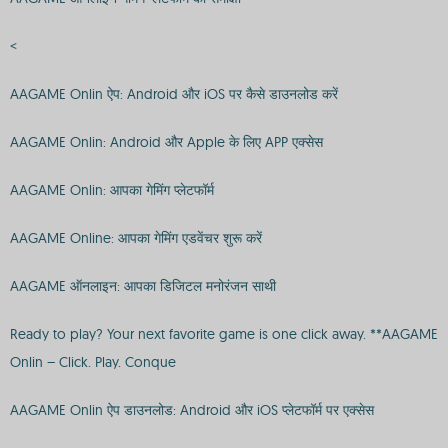
<
AAGAME Onlin ऐप: Android और iOS पर कैसे डाउनलोड करें
AAGAME Onlin: Android और Apple के लिए APP एक्सेस
AAGAME Onlin: आपका गेमिंग प्लेटफॉर्म
AAGAME Online: आपका गेमिंग एडवेंचर शुरू करें
AAGAME ऑनलाइन: आपका डिजिटल मनोरंजन साथी
Ready to play? Your next favorite game is one click away. **AAGAME
Onlin – Click. Play. Conque
AAGAME Onlin ऐप डाउनलोड: Android और iOS प्लेटफॉर्म पर एक्सेस