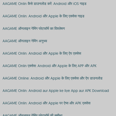
AAGAME Onlin कैसे डाउनलोड करें: Android और iOS गाइड
AAGAME Onlin: Android और Apple के लिए एक्सेस गाइड
AAGAME ऑनलाइन गेमिंग प्लेटफॉर्म का विश्लेषण
AAGAME ऑनलाइन गेमिंग अनुभव
AAGAME Onlin: Android और Apple के लिए ऐप एक्सेस
AAGAME Onlin एक्सेस: Android और Apple के लिए APP और APK
AAGAME Online: Android और Apple के लिए एक्सेस और ऐप डाउनलोड
AAGAME Onlin: Android aur Apple ke liye App aur APK Download
AAGAME Onlin: Android और Apple पर ऐप्स और APK एक्सेस
AAGAME ऑनलाइन गेमिंग प्लेटफॉर्म की समीक्षा