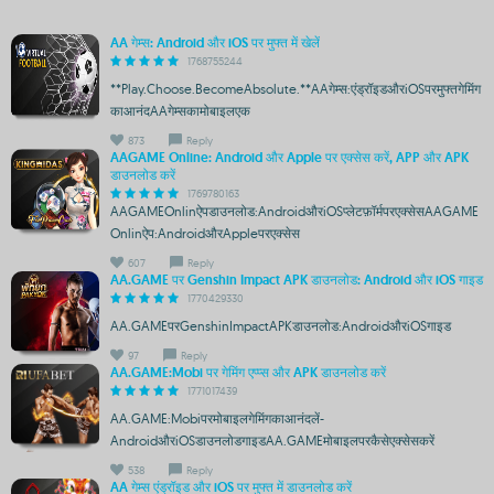
AA गेम्स: Android और iOS पर मुफ्त में खेलें
1768755244
**Play.Choose.BecomeAbsolute.**AAगेम्स:एंड्रॉइडऔरiOSपरमुफ्तगेमिंग
काआनंदAAगेम्सकामोबाइलएक
873
Reply
AAGAME Online: Android और Apple पर एक्सेस करें, APP और APK
डाउनलोड करें
1769780163
AAGAMEOnlinऐपडाउनलोड:AndroidऔरiOSप्लेटफ़ॉर्मपरएक्सेसAAGAME
Onlinऐप:AndroidऔरAppleपरएक्सेस
607
Reply
AA.GAME पर Genshin Impact APK डाउनलोड: Android और iOS गाइड
1770429330
AA.GAMEपरGenshinImpactAPKडाउनलोड:AndroidऔरiOSगाइड
97
Reply
AA.GAME:Mobi पर गेमिंग एप्प्स और APK डाउनलोड करें
1771017439
AA.GAME:Mobiपरमोबाइलगेमिंगकाआनंदलें-
AndroidऔरiOSडाउनलोडगाइडAA.GAMEमोबाइलपरकैसेएक्सेसकरें
538
Reply
AA गेम्स एंड्रॉइड और iOS पर मुफ्त में डाउनलोड करें