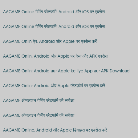
AAGAME Online गेमिंग प्लेटफ़ॉर्म: Android और iOS पर एक्सेस
AAGAME Online गेमिंग प्लेटफॉर्म: Android और iOS पर एक्सेस
AAGAME Onlin ऐप: Android और Apple पर एक्सेस करें
AAGAME Onlin: Android और Apple पर ऐप्स और APK एक्सेस
AAGAME Onlin: Android aur Apple ke liye App aur APK Download
AAGAME Onlin: Android और Apple प्लेटफ़ॉर्म पर एक्सेस करें
AAGAME ऑनलाइन गेमिंग प्लेटफॉर्म की समीक्षा
AAGAME ऑनलाइन गेमिंग प्लेटफॉर्म की समीक्षा
AAGAME Online: Android और Apple डिवाइस पर एक्सेस करें