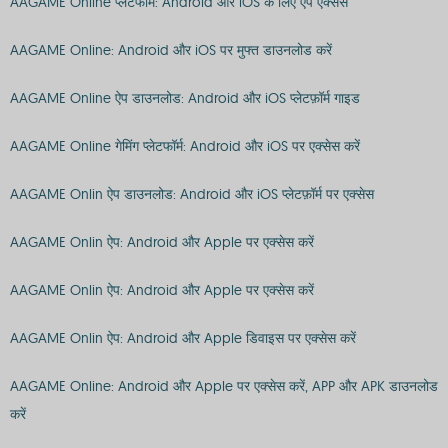
AAGAME Online प्लेटफॉर्म: Android और iOS के लिए ऐप एक्सेस
AAGAME Online: Android और iOS पर मुफ्त डाउनलोड करें
AAGAME Online ऐप डाउनलोड: Android और iOS प्लेटफ़ॉर्म गाइड
AAGAME Online गेमिंग प्लेटफॉर्म: Android और iOS पर एक्सेस करें
AAGAME Onlin ऐप डाउनलोड: Android और iOS प्लेटफ़ॉर्म पर एक्सेस
AAGAME Onlin ऐप: Android और Apple पर एक्सेस करें
AAGAME Onlin ऐप: Android और Apple पर एक्सेस करें
AAGAME Onlin ऐप: Android और Apple डिवाइस पर एक्सेस करें
AAGAME Online: Android और Apple पर एक्सेस करें, APP और APK डाउनलोड
करें