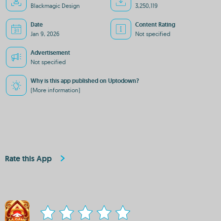
Blackmagic Design
3,250,119
Date
Content Rating
Jan 9, 2026
Not specified
Advertisement
Not specified
Why is this app published on Uptodown?
(More information)
Rate this App