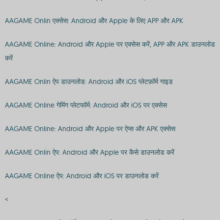
AAGAME Onlin एक्सेस: Android और Apple के लिए APP और APK
AAGAME Online: Android और Apple पर एक्सेस करें, APP और APK डाउनलोड
करें
AAGAME Onlin ऐप डाउनलोड: Android और iOS प्लेटफ़ॉर्म गाइड
AAGAME Online गेमिंग प्लेटफॉर्म: Android और iOS पर एक्सेस
AAGAME Online: Android और Apple पर ऐप्स और APK एक्सेस
AAGAME Onlin ऐप: Android और Apple पर कैसे डाउनलोड करें
AAGAME Online ऐप: Android और iOS पर डाउनलोड करें
<