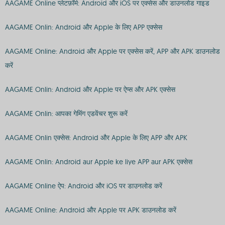
AAGAME Online प्लेटफ़ॉर्म: Android और iOS पर एक्सेस और डाउनलोड गाइड
AAGAME Onlin: Android और Apple के लिए APP एक्सेस
AAGAME Online: Android और Apple पर एक्सेस करें, APP और APK डाउनलोड
करें
AAGAME Onlin: Android और Apple पर ऐप्स और APK एक्सेस
AAGAME Onlin: आपका गेमिंग एडवेंचर शुरू करें
AAGAME Onlin एक्सेस: Android और Apple के लिए APP और APK
AAGAME Onlin: Android aur Apple ke liye APP aur APK एक्सेस
AAGAME Online ऐप: Android और iOS पर डाउनलोड करें
AAGAME Online: Android और Apple पर APK डाउनलोड करें