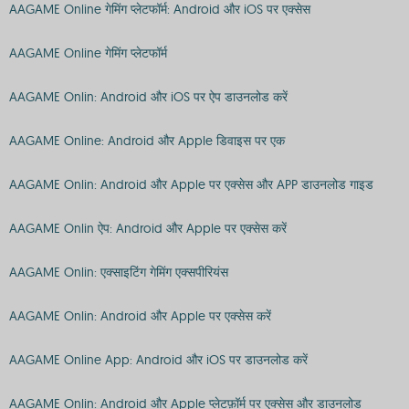
AAGAME Online गेमिंग प्लेटफॉर्म: Android और iOS पर एक्सेस
AAGAME Online गेमिंग प्लेटफॉर्म
AAGAME Onlin: Android और iOS पर ऐप डाउनलोड करें
AAGAME Online: Android और Apple डिवाइस पर एक
AAGAME Onlin: Android और Apple पर एक्सेस और APP डाउनलोड गाइड
AAGAME Onlin ऐप: Android और Apple पर एक्सेस करें
AAGAME Onlin: एक्साइटिंग गेमिंग एक्सपीरियंस
AAGAME Onlin: Android और Apple पर एक्सेस करें
AAGAME Online App: Android और iOS पर डाउनलोड करें
AAGAME Onlin: Android और Apple प्लेटफ़ॉर्म पर एक्सेस और डाउनलोड