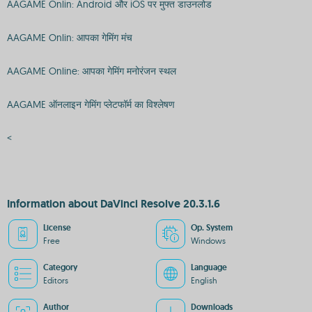
AAGAME Onlin: Android और iOS पर मुफ्त डाउनलोड
AAGAME Onlin: आपका गेमिंग मंच
AAGAME Online: आपका गेमिंग मनोरंजन स्थल
AAGAME ऑनलाइन गेमिंग प्लेटफॉर्म का विश्लेषण
<
Information about DaVinci Resolve 20.3.1.6
License
Op. System
Free
Windows
Category
Language
Editors
English
Author
Downloads