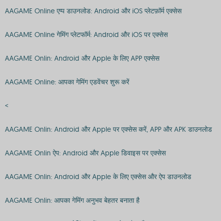
AAGAME Online एप्प डाउनलोड: Android और iOS प्लेटफ़ॉर्म एक्सेस
AAGAME Online गेमिंग प्लेटफॉर्म: Android और iOS पर एक्सेस
AAGAME Onlin: Android और Apple के लिए APP एक्सेस
AAGAME Online: आपका गेमिंग एडवेंचर शुरू करें
<
AAGAME Onlin: Android और Apple पर एक्सेस करें, APP और APK डाउनलोड
AAGAME Onlin ऐप: Android और Apple डिवाइस पर एक्सेस
AAGAME Onlin: Android और Apple के लिए एक्सेस और ऐप डाउनलोड
AAGAME Onlin: आपका गेमिंग अनुभव बेहतर बनाता है