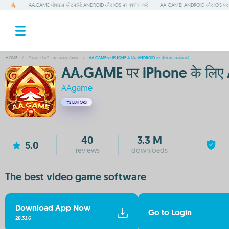
AA.GAME मोबाइल प्लेटफॉर्म: ANDROID और IOS पर एक्सेस करें
AA GAME: ANDROID और IOS पर ड
HOME
/
**डाउनलोड** - डाउनलोड सेक्शन
/
AA.GAME पर IPHONE के लिए ANDROID ऐप्स कैसे डाउनलोड करें
AA.GAME पर iPhone के लिए An
AAgame
#2
EDITORS
40
3.3 M
5.0
reviews
downloads
The best video game software
Download App Now
Go to Login
20.3.1.6