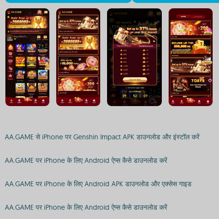
AA.GAME से iPhone पर Genshin Impact APK डाउनलोड और इंस्टॉल करें
AA.GAME पर iPhone के लिए Android ऐप्स कैसे डाउनलोड करें
AA.GAME पर iPhone के लिए Android APK डाउनलोड और एक्सेस गाइड
AA.GAME पर iPhone के लिए Android ऐप्स कैसे डाउनलोड करें