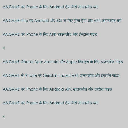
AA.GAME पर iPhone के लिए Android ऐप्स कैसे डाउनलोड करें
AA.GAME:iPho पर Android और iOS के लिए मुफ्त ऐप्स और APK डाउनलोड करें
AA.GAME पर iPhone के लिए APK डाउनलोड और इंस्टॉल गाइड
<
AA.GAME iPhone App: Android और Apple डिवाइस के लिए डाउनलोड गाइड
AA.GAME से iPhone पर Genshin Impact APK डाउनलोड और इंस्टॉल गाइड
AA.GAME पर iPhone के लिए Android APK डाउनलोड और एक्सेस गाइड
AA.GAME पर iPhone के लिए Android ऐप्स कैसे डाउनलोड करें
<