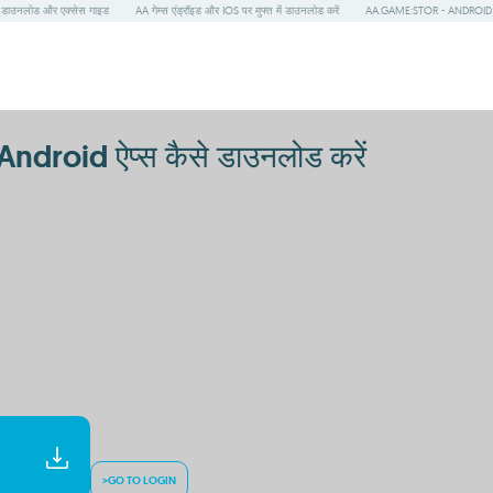
ाउनलोड और एक्सेस गाइड
AA गेम्स एंड्रॉइड और IOS पर मुफ्त में डाउनलोड करें
AA.GAME:STOR - ANDROID और IO
droid ऐप्स कैसे डाउनलोड करें
>GO TO LOGIN