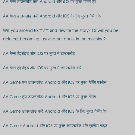
AA गेम्स डाउनलोड करें: Android और iOS पर मुफ्त गेमिंग एप
AA गेम्स डाउनलोड करें: Android और iOS के लिए मुफ्त गेमिंग ऐप
Will you ascend to **Z** and rewrite the story? Or will you be
deleted, becoming just another ghost in the machine?
AA गेम्स एंड्रॉइड और iOS पर मुफ्त में डाउनलोड
AA गेम्स एंड्रॉइड और iOS पर मुफ्त में डाउनलोड करें
AA Game एप्प डाउनलोड: Android और iOS पर मुफ्त गेमिंग एक्सेस
AA Game एप्प डाउनलोड: Android और iOS पर मुफ्त गेमिंग
AA Game डाउनलोड करें: Android और iOS के लिए मुफ्त गेमिंग ऐप
AA Game: Android और iOS पर मुफ्त डाउनलोड और एक्सेस गाइड