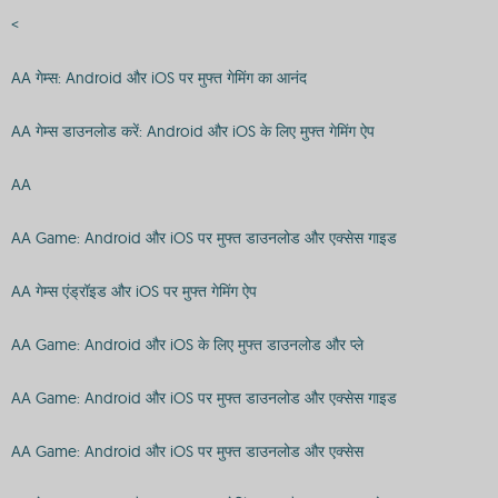
<
AA गेम्स: Android और iOS पर मुफ्त गेमिंग का आनंद
AA गेम्स डाउनलोड करें: Android और iOS के लिए मुफ्त गेमिंग ऐप
AA
AA Game: Android और iOS पर मुफ्त डाउनलोड और एक्सेस गाइड
AA गेम्स एंड्रॉइड और iOS पर मुफ्त गेमिंग ऐप
AA Game: Android और iOS के लिए मुफ्त डाउनलोड और प्ले
AA Game: Android और iOS पर मुफ्त डाउनलोड और एक्सेस गाइड
AA Game: Android और iOS पर मुफ्त डाउनलोड और एक्सेस