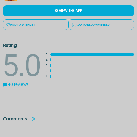
REVIEW THE APP
ADD TO WISHLIST
ADD TO RECOMMENDED
Rating
5.0
5
4
3
2
1
40 reviews
Comments