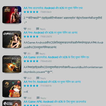
AA गेम्स डाउनलोड: Android और iOS पर मुफ्त गेमिंग एप्स
1768512849
2.**सेटिंगबदलें**:एंड्रॉइडसेटिंगमेंजाकर"अज्ञातस्रोत"सेइंस्टॉलकरनेकीअनुमतिदें
।*
553
Reply
AA गेम्स: Android और iOS पर मुफ्त गेमिंग का आनंद
1769025976
AAGame:AndroidऔरiOSकेलिएमुफ्तडाउनलोडऔरगेमप्लेगाइडAAगेम्स:Andr
oidऔरiOSपरमुफ्तगेमिंगकाआनंद
951
Reply
AA Game डाउनलोड: Android और iOS के लिए मुफ्त गेमिंग एप
1769481463
AAगेम्सएंड्रॉइडऔरiOSपरमुफ्तमेंडाउनलोडकरेंInaworldbuiltfromlettersan
dsymbols,youare**@**,
643
Reply
AA गेम्स ऐप: Android और iOS पर मुफ्त गेमिंग का आनंद
1770139378
>>K
1081
Reply
AA Game APK: Android और iOS के लिए मुफ्त डाउनलोड
1771016084