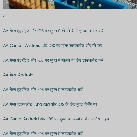
<
AA गेम्स एंड्रॉइड और iOS पर मुफ्त में खेलने के लिए डाउनलोड करें
AA Game - Android और iOS पर मुफ्त डाउनलोड और प्ले करें
AA गेम्स एंड्रॉइड और iOS पर मुफ्त में खेलने के लिए डाउनलोड करें
AA गेम्स: Android
AA गेम्स एंड्रॉइड और iOS पर मुफ्त में डाउनलोड करें
AA गेम्स डाउनलोड: Android और iOS के लिए मुफ्त गेमिंग एप
AA Game: Android और iOS पर मुफ्त डाउनलोड और एक्सेस गाइड
AA गेम्स एंड्रॉइड और iOS पर मुफ्त में डाउनलोड करें