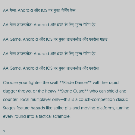
AA गेम्स: Android और iOS पर मुफ्त गेमिंग ऐप्स
AA गेम्स डाउनलोड: Android और iOS के लिए मुफ्त गेमिंग ऐप
AA Game: Android और iOS पर मुफ्त डाउनलोड और एक्सेस गाइड
AA गेम्स डाउनलोड: Android और iOS के लिए मुफ्त गेमिंग ऐप
AA Game: Android और iOS पर मुफ्त डाउनलोड और एक्सेस
Choose your fighter: the swift **Blade Dancer** with her rapid
dagger throws, or the heavy **Stone Guard** who can shield and
counter. Local multiplayer only—this is a couch-competition classic.
Stages feature hazards like spike pits and moving platforms, turning
every round into a tactical scramble.
<