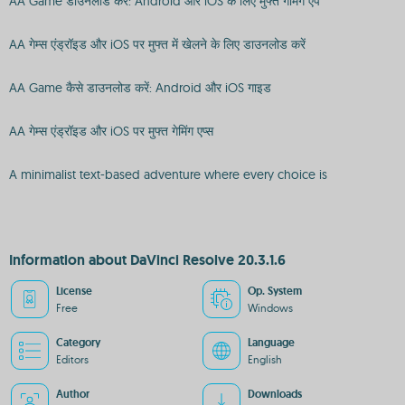
AA Game डाउनलोड करें: Android और iOS के लिए मुफ्त गेमिंग ऐप
AA गेम्स एंड्रॉइड और iOS पर मुफ्त में खेलने के लिए डाउनलोड करें
AA Game कैसे डाउनलोड करें: Android और iOS गाइड
AA गेम्स एंड्रॉइड और iOS पर मुफ्त गेमिंग एप्स
A minimalist text-based adventure where every choice is
Information about DaVinci Resolve 20.3.1.6
License
Op. System
Free
Windows
Category
Language
Editors
English
Author
Downloads