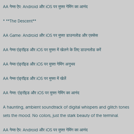
AA गेम्स ऐप: Android और iOS पर मुफ्त गेमिंग का आनंद
* **The Descent**
AA Game: Android और iOS पर मुफ्त डाउनलोड और एक्सेस
AA गेम्स एंड्रॉइड और iOS पर मुफ्त में खेलने के लिए डाउनलोड करें
AA गेम्स एंड्रॉइड और iOS पर मुफ्त गेमिंग अनुभव
AA गेम्स एंड्रॉइड और iOS पर मुफ्त में खेलें
AA गेम्स: एंड्रॉइड और iOS पर मुफ्त गेमिंग का आनंद
A haunting, ambient soundtrack of digital whispers and glitch tones
sets the mood. No colors, just the stark beauty of the terminal.
AA गेम्स ऐप: Android और iOS पर मुफ्त गेमिंग का आनंद