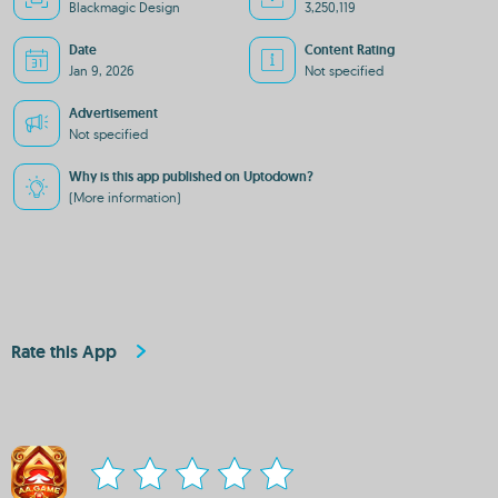
Blackmagic Design
3,250,119
Date
Content Rating
Jan 9, 2026
Not specified
Advertisement
Not specified
Why is this app published on Uptodown?
(More information)
Rate this App