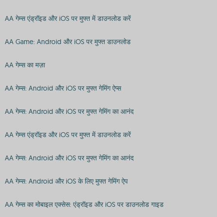
AA गेम्स एंड्रॉइड और iOS पर मुफ्त में डाउनलोड करें
AA Game: Android और iOS पर मुफ्त डाउनलोड
AA गेम्स का मज़ा
AA गेम्स: Android और iOS पर मुफ्त गेमिंग ऐप्स
AA गेम्स: Android और iOS पर मुफ्त गेमिंग का आनंद
AA गेम्स एंड्रॉइड और iOS पर मुफ्त में डाउनलोड करें
AA गेम्स: Android और iOS पर मुफ्त गेमिंग का आनंद
AA गेम्स: Android और iOS के लिए मुफ्त गेमिंग ऐप
AA गेम्स का मोबाइल एक्सेस: एंड्रॉइड और iOS पर डाउनलोड गाइड