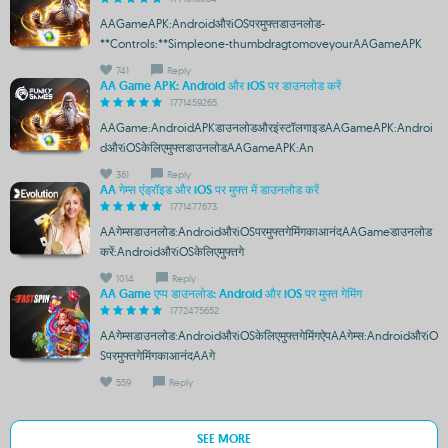
AAGameAPK:AndroidऔरiOSपरमुफ्तडाउनलोड-
**Controls:**Simpleone-thumbdragtomoveyourAAGameAPK
741
Reply
AA Game APK: Android और iOS पर डाउनलोड करें
1771459265
AAGame:AndroidAPKडाउनलोडऔरइंस्टॉलगाइडAAGameAPK:Androi
dऔरiOSकेलिएमुफ्तडाउनलोडAAGameAPK:An
361
Reply
AA गेम्स एंड्रॉइड और iOS पर मुफ्त में डाउनलोड करें
1771477673
AAगेम्सडाउनलोड:AndroidऔरiOSपरमुफ्तगेमिंगकाआनंदAAGameडाउनलोड
करें:AndroidऔरiOSकेलिएमुफ्तगे
1014
Reply
AA Game एप्प डाउनलोड: Android और iOS पर मुफ्त गेमिंग
1772475652
AAगेम्सडाउनलोड:AndroidऔरiOSकेलिएमुफ्तगेमिंगऐपAAगेम्स:AndroidऔरiO
Sपरमुफ्तगेमिंगकाआनंदAAगे
559
Reply
SEE MORE