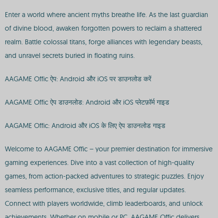
Enter a world where ancient myths breathe life. As the last guardian
of divine blood, awaken forgotten powers to reclaim a shattered
realm. Battle colossal titans, forge alliances with legendary beasts,
and unravel secrets buried in floating ruins.
AAGAME Offic ऐप: Android और iOS पर डाउनलोड करें
AAGAME Offic ऐप डाउनलोड: Android और iOS प्लेटफ़ॉर्म गाइड
AAGAME Offic: Android और iOS के लिए ऐप डाउनलोड गाइड
Welcome to AAGAME Offic – your premier destination for immersive
gaming experiences. Dive into a vast collection of high-quality
games, from action-packed adventures to strategic puzzles. Enjoy
seamless performance, exclusive titles, and regular updates.
Connect with players worldwide, climb leaderboards, and unlock
achievements. Whether on mobile or PC, AAGAME Offic delivers