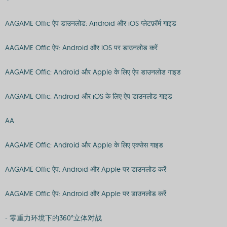
AAGAME Offic ऐप डाउनलोड: Android और iOS प्लेटफ़ॉर्म गाइड
AAGAME Offic ऐप: Android और iOS पर डाउनलोड करें
AAGAME Offic: Android और Apple के लिए ऐप डाउनलोड गाइड
AAGAME Offic: Android और iOS के लिए ऐप डाउनलोड गाइड
AA
AAGAME Offic: Android और Apple के लिए एक्सेस गाइड
AAGAME Offic ऐप: Android और Apple पर डाउनलोड करें
AAGAME Offic ऐप: Android और Apple पर डाउनलोड करें
- 零重力环境下的360°立体对战