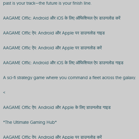
past is your track—the future is your finish line.
AAGAME Offic: Android और iOS के लिए ऑफिशियल ऐप डाउनलोड करें
AAGAME Offic ऐप: Android और Apple पर डाउनलोड गाइड
AAGAME Offic ऐप: Android और Apple पर डाउनलोड करें
AAGAME Offic: Android और iOS के लिए ऑफिशियल ऐप डाउनलोड गाइड
A sci-fi strategy game where you command a fleet across the galaxy.
<
AAGAME Offic ऐप: Android और Apple के लिए डाउनलोड गाइड
*The Ultimate Gaming Hub*
AAGAME Offic ऐप: Android और Apple पर डाउनलोड करें