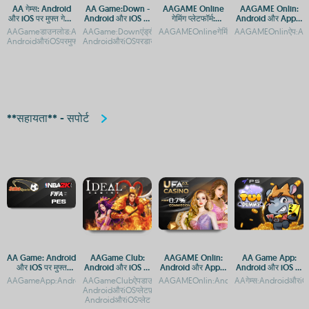
AA गेम्स: Android
AA Game:Down -
AAGAME Online
AAGAME Onlin:
और iOS पर मुफ्त गेमिंग
Android और iOS पर
गेमिंग प्लेटफॉर्म:
Android और Apple
का आनंद
डाउनलोड करें
Android और iOS पर
के लिए APP डाउनलोड
AAGameडाउनलोड:AndroidऔरiOSकेलिएमुफ्तगेमिंगएपAAGame-
AAGame:Downएंड्रॉइडऔरiOSपरडाउनलोडकैसेकरेंAAGame:Down-
AAGAMEOnlineगेमिंगप्लेटफॉर्म:Androidऔ
AAGAMEOnlinऐप:Andr
एक्सेस गाइड
गाइड
AndroidऔरiOSपरमुफ्तडाउनलोडऔरएक्सेसAAग
AndroidऔरiOSपरडाउनलोडकरेंAAGame:Dow
**सहायता** - सपोर्ट
AA Game: Android
AAGame Club:
AAGAME Onlin:
AA Game App:
और iOS पर मुफ्त
Android और iOS पर
Android और Apple
Android और iOS पर
डाउनलोड और एक्सेस
मुफ्त डाउनलोड और
पर एक्सेस करें, APP
मुफ्त डाउनलोड और
AAGameApp:AndroidऔरiOSपरडाउनलोडऔरएक्सेसगाइडAAगेम्स:AndroidऔरiOSपरमुफ्तगेमि
AAGameClubऐपडाउनलोड-
AAGAMEOnlin:AndroidaurApplekeliyeAP
AAगेम्स:AndroidऔरiO
गाइड
एक्सेस गाइड
और APK डाउनलोड
गेमप्ले
AndroidऔरiOSप्लेटफ़ॉर्मपरएक्सेसAAGameClubऐपडाउनलोड-
करें
AndroidऔरiOSप्लेट