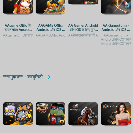
AAgame Offic ऐप
AAGAME Offic:
AA Game: Android
AA Game:Funn -
डाउनलोड: Android
Android और iOS के
और iOS के लिए मुफ्त
Android और iOS पर
और iOS प्लेटफ़ॉर्म पर
लिए ऐप डाउनलोड गाइड
डाउनलोड और गेमप्ले
मज़ेदार गेमिंग अनुभव
AAgameOfficऐपडाउनलोड:AndroidऔरiOSप्लेटफ़ॉर्मपरगेमिंगएक्सेसAAgameOfficऐपडाउनलोड:
AAGAMEOffic:AndroidऔरiOSकेलिएऐपडाउनलोडगाइडAAGAMEOffi
AAगेम्सडाउनलोडकरें:AndroidऔरiOSपरमुफ्तगेम
AAGame:Funn-
गेमिंग एक्सेस
गाइड
AndroidऔरiOSपरमज़ेद
AndroidऔरiOSपरमज़ेदा
**समुदाय** - कम्युनिटी