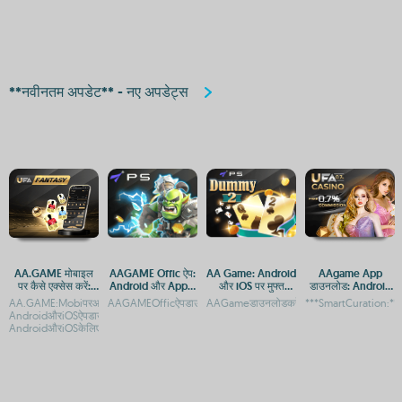
**नवीनतम अपडेट** - नए अपडेट्स
AA.GAME मोबाइल
AAGAME Offic ऐप:
AA Game: Android
AAgame App
पर कैसे एक्सेस करें:
Android और Apple
और iOS पर मुफ्त
डाउनलोड: Android
Android और iOS
पर डाउनलोड करें
डाउनलोड और एक्सेस
और iOS के लिए गेमिंग
AA.GAME:Mobiपरआसानीसेएक्सेसकरें-
AAGAMEOfficऐपडाउनलोड:AndroidऔरiOSप्लेटफ़ॉर्मगाइडAAGAMEOff
AAGameडाउनलोडकरें:AndroidऔरiOSकेलिएमुफ्त
***SmartCuration:*
गाइड
गाइड
प्लेटफ़ॉर्म
AndroidऔरiOSऐपडाउनलोडAA.GAME:Mobi-
AndroidऔरiOSकेलिएमोबाइ