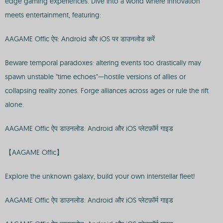
edge gaming experiences. Dive into a world where innovation
meets entertainment, featuring:
AAGAME Offic ऐप: Android और iOS पर डाउनलोड करें
Beware temporal paradoxes: altering events too drastically may
spawn unstable "time echoes"—hostile versions of allies or
collapsing reality zones. Forge alliances across ages or rule the rift
alone.
AAGAME Offic ऐप डाउनलोड: Android और iOS प्लेटफ़ॉर्म गाइड
【AAGAME Offic】
Explore the unknown galaxy, build your own interstellar fleet!
AAGAME Offic ऐप डाउनलोड: Android और iOS प्लेटफ़ॉर्म गाइड