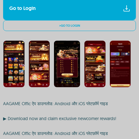
Go to Login
>GO TO LOGIN
AAGAME Offic ऐप डाउनलोड: Android और iOS प्लेटफ़ॉर्म गाइड
▶ Download now and claim exclusive newcomer rewards!
AAGAME Offic ऐप डाउनलोड: Android और iOS प्लेटफ़ॉर्म गाइड