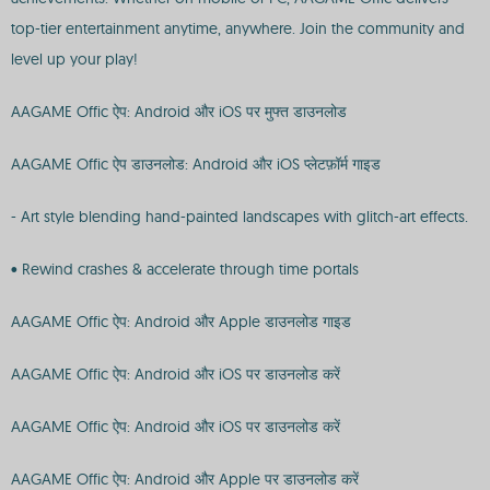
top-tier entertainment anytime, anywhere. Join the community and
level up your play!
AAGAME Offic ऐप: Android और iOS पर मुफ्त डाउनलोड
AAGAME Offic ऐप डाउनलोड: Android और iOS प्लेटफ़ॉर्म गाइड
- Art style blending hand-painted landscapes with glitch-art effects.
• Rewind crashes & accelerate through time portals
AAGAME Offic ऐप: Android और Apple डाउनलोड गाइड
AAGAME Offic ऐप: Android और iOS पर डाउनलोड करें
AAGAME Offic ऐप: Android और iOS पर डाउनलोड करें
AAGAME Offic ऐप: Android और Apple पर डाउनलोड करें