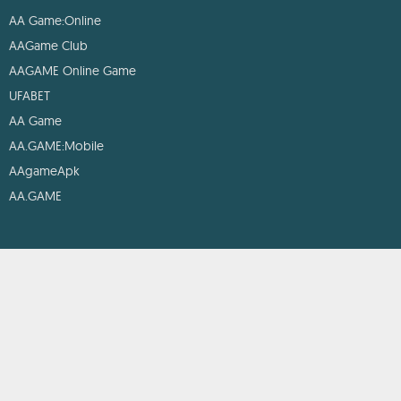
AA Game:Online
AAGame Club
AAGAME Online Game
UFABET
AA Game
AA.GAME:Mobile
AAgameApk
AA.GAME