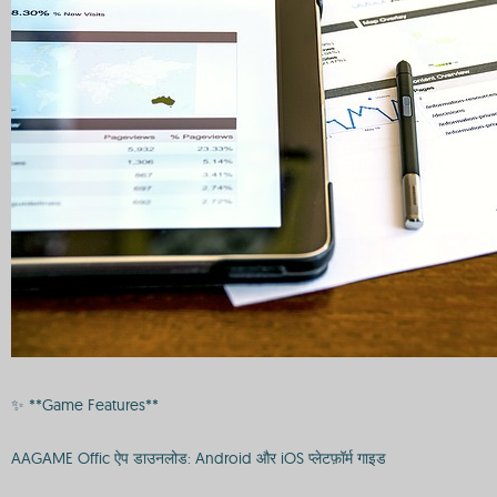
✨ **Game Features**
AAGAME Offic ऐप डाउनलोड: Android और iOS प्लेटफ़ॉर्म गाइड