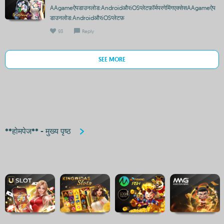
AAgameऐपडाउनलोड:AndroidऔरiOSप्लेटफ़ॉर्मपरगेमिंगएक्सेसAAgameऐप
डाउनलोड:AndroidऔरiOSप्लेटफ़
93
Reply
SEE MORE
**होमपेज** - मुख्य पृष्ठ