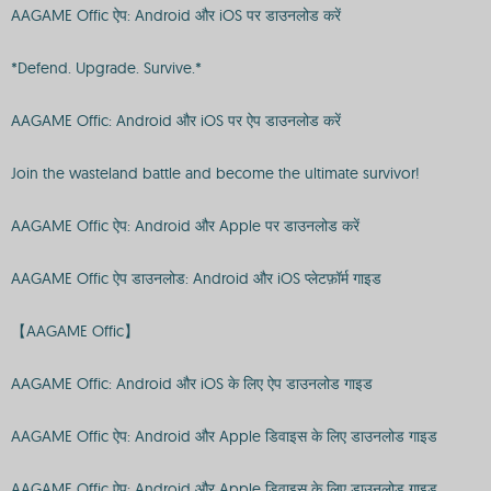
AAGAME Offic ऐप: Android और iOS पर डाउनलोड करें
*Defend. Upgrade. Survive.*
AAGAME Offic: Android और iOS पर ऐप डाउनलोड करें
Join the wasteland battle and become the ultimate survivor!
AAGAME Offic ऐप: Android और Apple पर डाउनलोड करें
AAGAME Offic ऐप डाउनलोड: Android और iOS प्लेटफ़ॉर्म गाइड
【AAGAME Offic】
AAGAME Offic: Android और iOS के लिए ऐप डाउनलोड गाइड
AAGAME Offic ऐप: Android और Apple डिवाइस के लिए डाउनलोड गाइड
AAGAME Offic ऐप: Android और Apple डिवाइस के लिए डाउनलोड गाइड