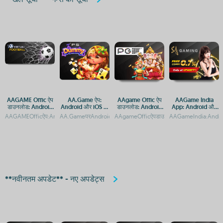
AAGAME Offic ऐप
AA.Game ऐप:
AAgame Offic ऐप
AAGame India
डाउनलोड: Android
Android और iOS पर
डाउनलोड: Android
App: Android और
और iOS प्लेटफ़ॉर्म
गेमिंग का आनंद
और iOS प्लेटफ़ॉर्म पर
iOS पर डाउनलोड करें
AAGAMEOfficऐप:AndroidऔरAppleपरडाउनलोडकरेंAAGAMEOffic:AndroidऔरiOSकेलिए
AA.GameपरAndroidऔरiOSकेलिएमुफ्तगेम्सडाउनलोडकरेंAA.Gameपरगेम
AAgameOfficऐपडाउनलोड:AndroidऔरiOSप्लेटफ़
AAGameIndia:Andro
गाइड
एक्सेस गाइड
**नवीनतम अपडेट** - नए अपडेट्स