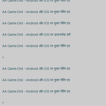
AA Game:Onli - Android और iOS पर मुफ्त गेमिंग एप
AA Game:Onli - Android और iOS पर मुफ्त गेमिंग एप
AA Game:Onli - Android और iOS पर मुफ्त गेमिंग एप
AA Game:Onli - Android और iOS पर डाउनलोड करें
AA Game:Onli - Android और iOS पर मुफ्त गेमिंग एप
<
AA Game:Onli - Android और iOS पर मुफ्त गेमिंग एप
AA Game:Onli - Android और iOS पर मुफ्त गेमिंग एप
AA Game:Onli - Android और iOS पर मुफ्त गेमिंग एप
<