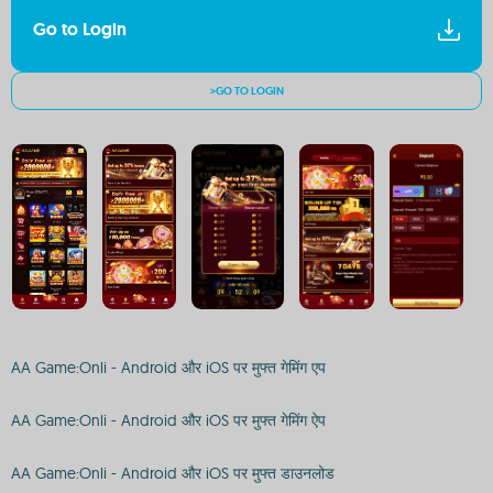
Go to Login
>GO TO LOGIN
AA Game:Onli - Android और iOS पर मुफ्त गेमिंग एप
AA Game:Onli - Android और iOS पर मुफ्त गेमिंग ऐप
AA Game:Onli - Android और iOS पर मुफ्त डाउनलोड