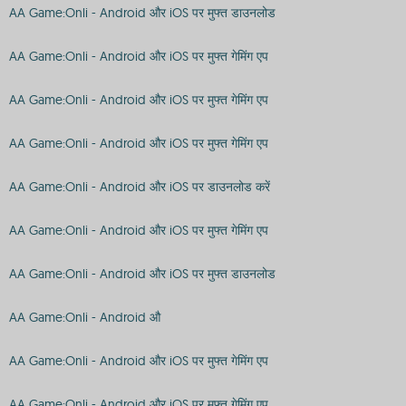
AA Game:Onli - Android और iOS पर मुफ्त डाउनलोड
AA Game:Onli - Android और iOS पर मुफ्त गेमिंग एप
AA Game:Onli - Android और iOS पर मुफ्त गेमिंग एप
AA Game:Onli - Android और iOS पर मुफ्त गेमिंग एप
AA Game:Onli - Android और iOS पर डाउनलोड करें
AA Game:Onli - Android और iOS पर मुफ्त गेमिंग एप
AA Game:Onli - Android और iOS पर मुफ्त डाउनलोड
AA Game:Onli - Android औ
AA Game:Onli - Android और iOS पर मुफ्त गेमिंग एप
AA Game:Onli - Android और iOS पर मुफ्त गेमिंग एप