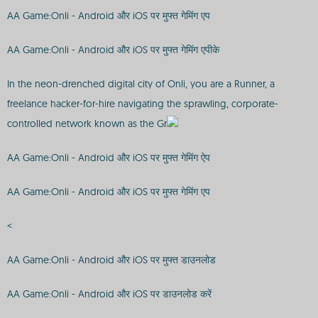
AA Game:Onli - Android और iOS पर मुफ्त गेमिंग एप
AA Game:Onli - Android और iOS पर मुफ्त गेमिंग एपीके
In the neon-drenched digital city of Onli, you are a Runner, a
freelance hacker-for-hire navigating the sprawling, corporate-
controlled network known as the Gr
AA Game:Onli - Android और iOS पर मुफ्त गेमिंग ऐप
AA Game:Onli - Android और iOS पर मुफ्त गेमिंग एप
<
AA Game:Onli - Android और iOS पर मुफ्त डाउनलोड
AA Game:Onli - Android और iOS पर डाउनलोड करें