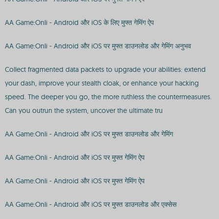
AA Game:Onli - Android और iOS के लिए मुफ्त गेमिंग ऐप
AA Game:Onli - Android और iOS पर मुफ्त डाउनलोड और गेमिंग अनुभव
Collect fragmented data packets to upgrade your abilities: extend
your dash, improve your stealth cloak, or enhance your hacking
speed. The deeper you go, the more ruthless the countermeasures.
Can you outrun the system, uncover the ultimate tru
AA Game:Onli - Android और iOS पर मुफ्त डाउनलोड और गेमिंग
AA Game:Onli - Android और iOS पर मुफ्त गेमिंग ऐप
AA Game:Onli - Android और iOS पर मुफ्त गेमिंग ऐप
AA Game:Onli - Android और iOS पर मुफ्त डाउनलोड और एक्सेस