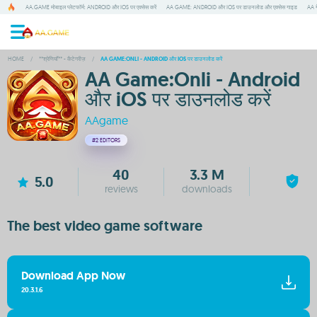
AA.GAME मोबाइल प्लेटफॉर्म: ANDROID और IOS पर एक्सेस करें
AA GAME: ANDROID और IOS पर डाउनलोड और एक्सेस गाइड
AA ग
HOME
/
**श्रेणियाँ** - कैटेगरीज़
/
AA GAME:ONLI - ANDROID और IOS पर डाउनलोड करें
AA Game:Onli - Android
और iOS पर डाउनलोड करें
AAgame
#2
EDITORS
40
3.3 M
5.0
reviews
downloads
The best video game software
Download App Now
20.3.1.6