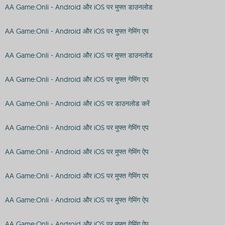
AA Game:Onli - Android और iOS पर मुफ्त डाउनलोड
AA Game:Onli - Android और iOS पर मुफ्त गेमिंग एप
AA Game:Onli - Android और iOS पर मुफ्त डाउनलोड
AA Game:Onli - Android और iOS पर मुफ्त गेमिंग एप
AA Game:Onli - Android और iOS पर डाउनलोड करें
AA Game:Onli - Android और iOS पर मुफ्त गेमिंग एप
AA Game:Onli - Android और iOS पर मुफ्त गेमिंग ऐप
AA Game:Onli - Android और iOS पर मुफ्त गेमिंग एप
AA Game:Onli - Android और iOS पर मुफ्त गेमिंग ऐप
AA Game:Onli - Android और iOS पर मुफ्त गेमिंग ऐप