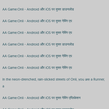
AA Game:Onli - Android और iOS पर मुफ्त डाउनलोड
AA Game:Onli - Android और iOS पर मुफ्त गेमिंग एप
AA Game:Onli - Android और iOS पर मुफ्त गेमिंग एप
AA Game:Onli - Android और iOS पर मुफ्त डाउनलोड
AA Game:Onli - Android और iOS पर मुफ्त गेमिंग एप
AA Game:Onli - Android और iOS पर मुफ्त गेमिंग एप
In the neon-drenched, rain-slicked streets of Onli, you are a Runner,
a
AA Game:Onli - Android और iOS पर मुफ्त गेमिंग एप्लिकेशन