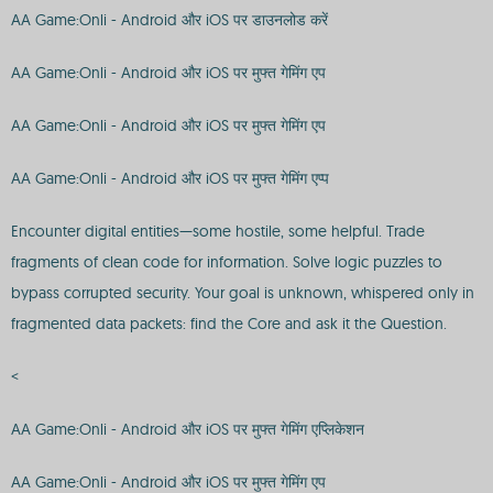
AA Game:Onli - Android और iOS पर डाउनलोड करें
AA Game:Onli - Android और iOS पर मुफ्त गेमिंग एप
AA Game:Onli - Android और iOS पर मुफ्त गेमिंग एप
AA Game:Onli - Android और iOS पर मुफ्त गेमिंग एप्प
Encounter digital entities—some hostile, some helpful. Trade
fragments of clean code for information. Solve logic puzzles to
bypass corrupted security. Your goal is unknown, whispered only in
fragmented data packets: find the Core and ask it the Question.
<
AA Game:Onli - Android और iOS पर मुफ्त गेमिंग एप्लिकेशन
AA Game:Onli - Android और iOS पर मुफ्त गेमिंग एप