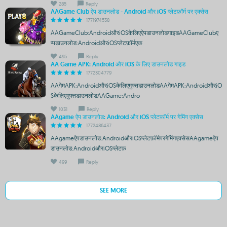
285
Reply
AAGame Club ऐप डाउनलोड - Android और iOS प्लेटफ़ॉर्म पर एक्सेस
1771974538
AAGameClub:AndroidऔरiOSकेलिएऐपडाउनलोडगाइडAAGameClubए
प्पडाउनलोड:AndroidऔरiOSप्लेटफ़ॉर्मएक
495
Reply
AA Game APK: Android और iOS के लिए डाउनलोड गाइड
1772304779
AAगेमAPK:AndroidऔरiOSकेलिएमुफ्तडाउनलोडAAगेमAPK:AndroidऔरiO
Sकेलिएमुफ्तडाउनलोडAAGame:Andro
1031
Reply
AAgame ऐप डाउनलोड: Android और iOS प्लेटफ़ॉर्म पर गेमिंग एक्सेस
1772486437
AAgameऐपडाउनलोड:AndroidऔरiOSप्लेटफ़ॉर्मपरगेमिंगएक्सेसAAgameऐप
डाउनलोड:AndroidऔरiOSप्लेटफ़
499
Reply
SEE MORE