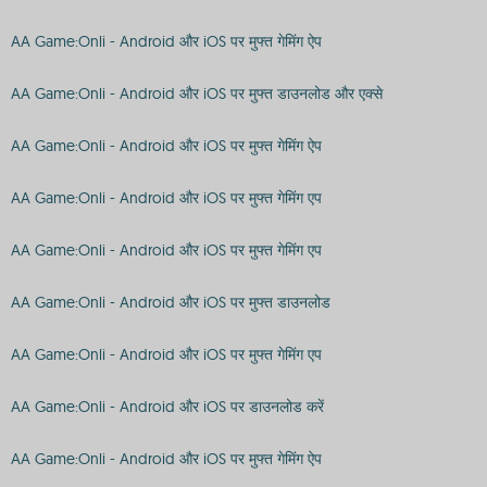
AA Game:Onli - Android और iOS पर मुफ्त गेमिंग ऐप
AA Game:Onli - Android और iOS पर मुफ्त डाउनलोड और एक्से
AA Game:Onli - Android और iOS पर मुफ्त गेमिंग ऐप
AA Game:Onli - Android और iOS पर मुफ्त गेमिंग एप
AA Game:Onli - Android और iOS पर मुफ्त गेमिंग एप
AA Game:Onli - Android और iOS पर मुफ्त डाउनलोड
AA Game:Onli - Android और iOS पर मुफ्त गेमिंग एप
AA Game:Onli - Android और iOS पर डाउनलोड करें
AA Game:Onli - Android और iOS पर मुफ्त गेमिंग ऐप