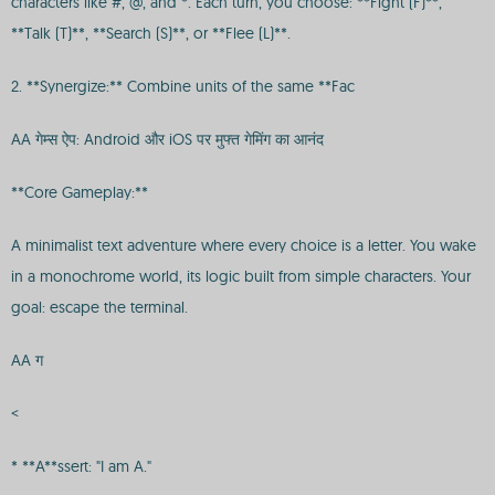
characters like #, @, and *. Each turn, you choose: **Fight (F)**,
**Talk (T)**, **Search (S)**, or **Flee (L)**.
2. **Synergize:** Combine units of the same **Fac
AA गेम्स ऐप: Android और iOS पर मुफ्त गेमिंग का आनंद
**Core Gameplay:**
A minimalist text adventure where every choice is a letter. You wake
in a monochrome world, its logic built from simple characters. Your
goal: escape the terminal.
AA ग
<
* **A**ssert: "I am A."