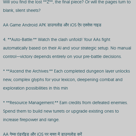
Will you find the lost **Z**, the final piece? Or will the pages turn to
blank, silent sheets?
AA Game Android APK डाउनलोड और iOS ऐप एक्सेस गाइड
4. **Auto-Battle:** Watch the clash unfold! Your AAs fight
automatically based on their AI and your strategic setup. No manual
control—victory depends entirely on your pre-battle decisions.
* **Ascend the Archives:** Each completed dungeon layer unlocks
new, complex glyphs for your lexicon, deepening combat and
exploration possibilities in this min
* **Resource Management:** Earn credits from defeated enemies.
Spend them to build new turrets or upgrade existing ones to
increase firepower and range.
AA गेम्स एंड्रॉइड और iOS पर मुफ्त में डाउनलोड करें