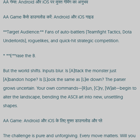
AA गेम्स: Android और iOS पर मुफ्त गेमिंग का अनुभव
AA Game कैसे डाउनलोड करें: Android और iOS गाइड
**Target Audience:** Fans of auto-battlers (Teamfight Tactics, Dota
Underlords), roguelikes, and quick-hit strategic competition.
* **E**rase the B.
But the world shifts. Inputs blur. Is [A]ttack the monster just
[A]bandon hope? Is [L]ook the same as [L]ie down? The parser
grows uncertain. Your own commands—[R]un, [C]ry, [W]ait—begin to
alter the landscape, bending the ASCII art into new, unsettling
shapes.
AA Game: Android और iOS के लिए मुफ्त डाउनलोड और प्ले
The challenge is pure and unforgiving. Every move matters. Will you