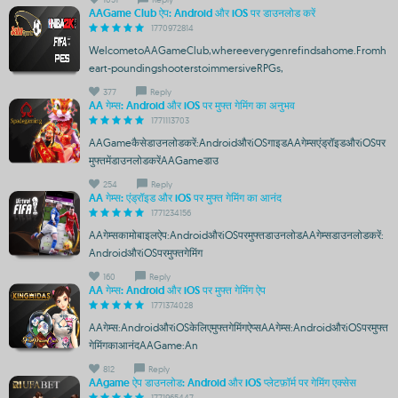
AAGame Club ऐप: Android और iOS पर डाउनलोड करें
1770972814
WelcometoAAGameClub,whereeverygenrefindsahome.Fromh
eart-poundingshooterstoimmersiveRPGs,
377
Reply
AA गेम्स: Android और iOS पर मुफ्त गेमिंग का अनुभव
1771113703
AAGameकैसेडाउनलोडकरें:AndroidऔरiOSगाइडAAगेम्सएंड्रॉइडऔरiOSपर
मुफ्तमेंडाउनलोडकरेंAAGameडाउ
254
Reply
AA गेम्स: एंड्रॉइड और iOS पर मुफ्त गेमिंग का आनंद
1771234156
AAगेम्सकामोबाइलऐप:AndroidऔरiOSपरमुफ्तडाउनलोडAAगेम्सडाउनलोडकरें:
AndroidऔरiOSपरमुफ्तगेमिंग
160
Reply
AA गेम्स: Android और iOS पर मुफ्त गेमिंग ऐप
1771374028
AAगेम्स:AndroidऔरiOSकेलिएमुफ्तगेमिंगऐप्सAAगेम्स:AndroidऔरiOSपरमुफ्त
गेमिंगकाआनंदAAGame:An
812
Reply
AAgame ऐप डाउनलोड: Android और iOS प्लेटफ़ॉर्म पर गेमिंग एक्सेस
1771965447