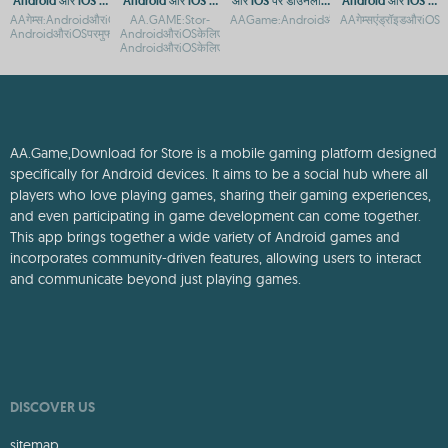
लिए मुफ्त गेमिंग ऐप
लिए मुफ्त ऐप डाउनलोड
करने का तरीका
मुफ्त गेमिंग अनुभव
AAगेम्स:AndroidऔरiOSपरमुफ्तगेमिंगकाआनंदAAGameऐपडाउनलोड-
AA.GAME:Stor-
AAGame:AndroidऔरiOSपरडाउनलोडकैसेकरे
AAगेम्सएंड्रॉइडऔरiOSप
AndroidऔरiOSपरमुफ्तगेमिंगAAगेम्सड
AndroidऔरiOSकेलिएमुफ्तगेमडाउनलोडAA.GAME:Stor-
AndroidऔरiOSकेलिएऐपडाउनलोडगाइड
AA.Game,Download for Store is a mobile gaming platform designed
specifically for Android devices. It aims to be a social hub where all
players who love playing games, sharing their gaming experiences,
and even participating in game development can come together.
This app brings together a wide variety of Android games and
incorporates community-driven features, allowing users to interact
and communicate beyond just playing games.
DISCOVER US
sitemap