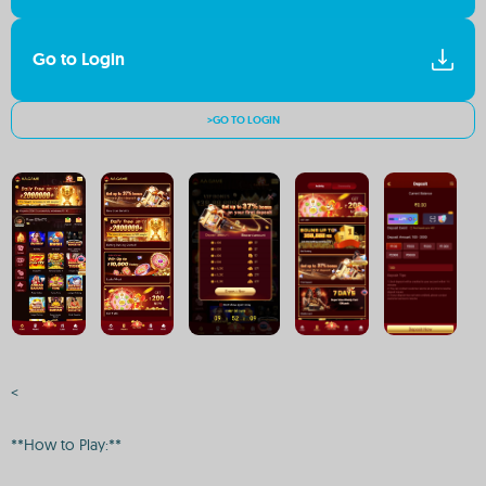
Go to Login
>GO TO LOGIN
<
**How to Play:**