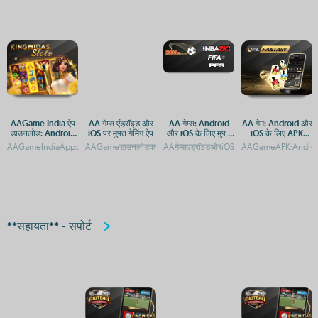
AAGame India ऐप
AA गेम्स एंड्रॉइड और
AA गेम्स: Android
AA गेम: Android और
डाउनलोड: Android
iOS पर मुफ्त गेमिंग ऐप
और iOS के लिए मुफ्त
iOS के लिए APK
और iOS प्लेटफ़ॉर्म पर
गेमिंग ऐप
डाउनलोड
AAGameIndiaApp:AndroidऔरiOSपरडाउनलोडकरेंAAGameIndiaApp:AndroidऔरiOSपरड
AAGameडाउनलोडकरें:AndroidऔरiOSकेलिएमुफ्तगेमिंगऐपAAगेम्सडाउनलो
AAगेम्सएंड्रॉइडऔरiOSपरमुफ्तमेंखेलनेकेलिए
AAGameAPK:Android
एक्सेस
**सहायता** - सपोर्ट