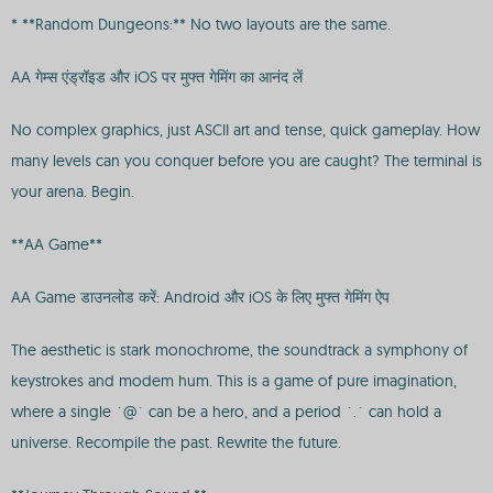
* **Random Dungeons:** No two layouts are the same.
AA गेम्स एंड्रॉइड और iOS पर मुफ्त गेमिंग का आनंद लें
No complex graphics, just ASCII art and tense, quick gameplay. How
many levels can you conquer before you are caught? The terminal is
your arena. Begin.
**AA Game**
AA Game डाउनलोड करें: Android और iOS के लिए मुफ्त गेमिंग ऐप
The aesthetic is stark monochrome, the soundtrack a symphony of
keystrokes and modem hum. This is a game of pure imagination,
where a single `@` can be a hero, and a period `.` can hold a
universe. Recompile the past. Rewrite the future.