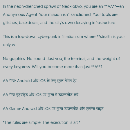
In the neon-drenched sprawl of Neo-Tokyo, you are an **AA**—an
Anonymous Agent. Your mission isn't sanctioned. Your tools are
glitches, backdoors, and the city's own decaying infrastructure.
This is a top-down cyberpunk infiltration sim where **stealth is your
only w
No graphics. No sound. Just you, the terminal, and the weight of
every keypress. Will you become more than just **A**?
AA गेम्स: Android और iOS के लिए मुफ्त गेमिंग ऐप
AA गेम्स एंड्रॉइड और iOS पर मुफ्त में डाउनलोड करें
AA Game: Android और iOS पर मुफ्त डाउनलोड और एक्सेस गाइड
*The rules are simple. The execution is art.*