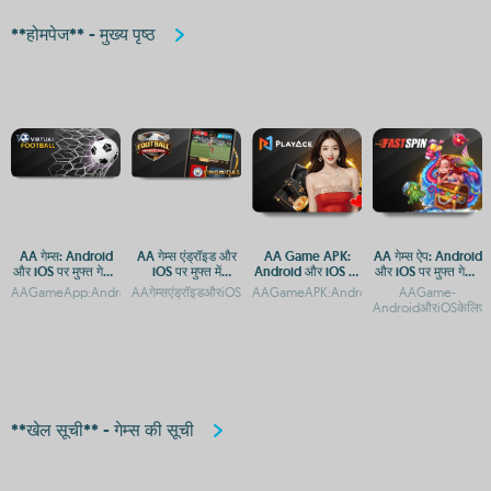
**होमपेज** - मुख्य पृष्ठ
AA गेम्स: Android
AA गेम्स एंड्रॉइड और
AA Game APK:
AA गेम्स ऐप: Android
और iOS पर मुफ्त गेमिंग
iOS पर मुफ्त में
Android और iOS पर
और iOS पर मुफ्त गेमिंग
का अनुभव
डाउनलोड करें
डाउनलोड करें
का आनंद
AAGameApp:AndroidऔरiOSपरमुफ्तडाउनलोडऔरएक्सेसAAगेम्सऐप:AndroidऔरiOSपरमुफ्तगेम
AAगेम्सएंड्रॉइडऔरiOSपरमुफ्तमेंखेलनेकेलिएडाउनलोडकरेंAAगेम्सएंड्रॉइडऔरiO
AAGameAPK:AndroidऔरiOSपरडाउनलोडऔरइं
AAGame-
AndroidऔरiOSकेलिएमुफ
**खेल सूची** - गेम्स की सूची