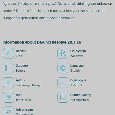
fight the 'k' kobold or sneak past? Do you risk drinking the unknown
potion? Death is final, but each run teaches you the secrets of the
dungeon's generation and monster behavior.
Information about DaVinci Resolve 20.3.1.6
License
Op. System
Free
Windows
Category
Language
Editors
English
Author
Downloads
Blackmagic Design
3,250,119
Date
Content Rating
Jan 9, 2026
Not specified
Advertisement
Not specified