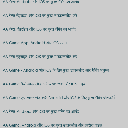
AA गेम्स: Android और iOS पर मुफ्त गेमिंग का आनंद
AA गेम्स एंड्रॉइड और iOS पर मुफ्त में डाउनलोड करें
AA गेम्स: एंड्रॉइड और iOS पर मुफ्त गेमिंग का आनंद
AA Game App: Android और iOS पर म
AA गेम्स एंड्रॉइड और iOS पर मुफ्त में डाउनलोड करें
AA Game - Android और iOS के लिए मुफ्त डाउनलोड और गेमिंग अनुभव
AA Game कैसे डाउनलोड करें: Android और iOS गाइड
AA Game एप्प डाउनलोड करें: Android और iOS के लिए मुफ्त गेमिंग प्लेटफॉर्म
AA गेम्स: Android और iOS पर मुफ्त गेमिंग का आनंद
AA Game: Android और iOS पर मुफ्त डाउनलोड और एक्सेस गाइड