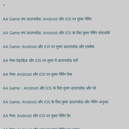
<
AA Game एप्प डाउनलोड: Android और iOS पर मुफ्त गेमिंग
AA Game एप्प डाउनलोड: Android और iOS के लिए मुफ्त गेमिंग प्लेटफॉर्म
AA Game: Android और iOS पर मुफ्त डाउनलोड और एक्सेस
AA गेम्स एंड्रॉइड और iOS पर मुफ्त में डाउनलोड करें
AA गेम्स: Android और iOS पर मुफ्त गेमिंग ऐप्स
AA Game - Android और iOS के लिए मुफ्त डाउनलोड और प्ले
AA Game: Android और iOS के लिए मुफ्त डाउनलोड और गेमिंग अनुभव
AA गेम्स: Android और iOS पर मुफ्त गेमिंग ऐप