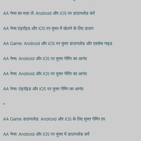
AA गेम्स का मज़ा लें: Android और iOS पर डाउनलोड करें
AA गेम्स एंड्रॉइड और iOS पर मुफ्त में खेलने के लिए डाउन
AA Game: Android और iOS पर मुफ्त डाउनलोड और एक्सेस गाइड
AA गेम्स: Android और iOS पर मुफ्त गेमिंग का आनंद
AA गेम्स: Android और iOS पर मुफ्त गेमिंग का आनंद
AA गेम्स: एंड्रॉइड और iOS पर मुफ्त गेमिंग का आनंद
<
AA Game डाउनलोड: Android और iOS के लिए मुफ्त गेमिंग एप
AA गेम्स: Android और iOS पर मुफ्त में डाउनलोड करें