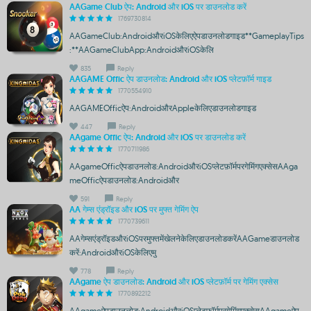
AAGame Club ऐप: Android और iOS पर डाउनलोड करें
1769730814
AAGameClub:AndroidऔरiOSकेलिएऐपडाउनलोडगाइड**GameplayTips
:**AAGameClubApp:AndroidऔरiOSकेलि
835
Reply
AAGAME Offic ऐप डाउनलोड: Android और iOS प्लेटफ़ॉर्म गाइड
1770554910
AAGAMEOfficऐप:AndroidऔरAppleकेलिएडाउनलोडगाइड
447
Reply
AAgame Offic ऐप: Android और iOS पर डाउनलोड करें
1770711986
AAgameOfficऐपडाउनलोड:AndroidऔरiOSप्लेटफ़ॉर्मपरगेमिंगएक्सेसAAga
meOfficऐपडाउनलोड:Androidऔर
591
Reply
AA गेम्स एंड्रॉइड और iOS पर मुफ्त गेमिंग ऐप
1770739611
AAगेम्सएंड्रॉइडऔरiOSपरमुफ्तमेंखेलनेकेलिएडाउनलोडकरेंAAGameडाउनलोड
करें:AndroidऔरiOSकेलिएमु
778
Reply
AAgame ऐप डाउनलोड: Android और iOS प्लेटफ़ॉर्म पर गेमिंग एक्सेस
1770892212
AAgameऐपडाउनलोड:AndroidऔरiOSप्लेटफ़ॉर्मपरगेमिंगएक्सेसAAgameऐप