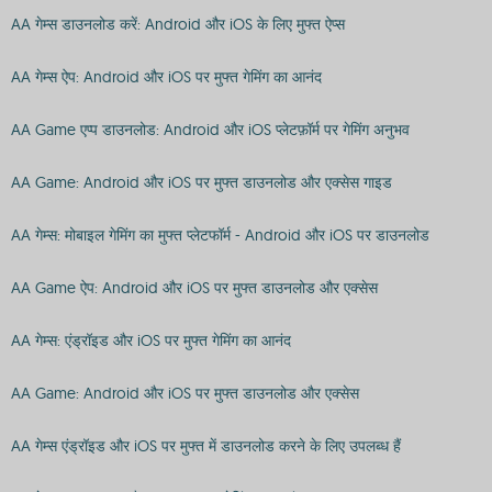
AA गेम्स डाउनलोड करें: Android और iOS के लिए मुफ्त ऐप्स
AA गेम्स ऐप: Android और iOS पर मुफ्त गेमिंग का आनंद
AA Game एप्प डाउनलोड: Android और iOS प्लेटफ़ॉर्म पर गेमिंग अनुभव
AA Game: Android और iOS पर मुफ्त डाउनलोड और एक्सेस गाइड
AA गेम्स: मोबाइल गेमिंग का मुफ्त प्लेटफॉर्म - Android और iOS पर डाउनलोड
AA Game ऐप: Android और iOS पर मुफ्त डाउनलोड और एक्सेस
AA गेम्स: एंड्रॉइड और iOS पर मुफ्त गेमिंग का आनंद
AA Game: Android और iOS पर मुफ्त डाउनलोड और एक्सेस
AA गेम्स एंड्रॉइड और iOS पर मुफ्त में डाउनलोड करने के लिए उपलब्ध हैं