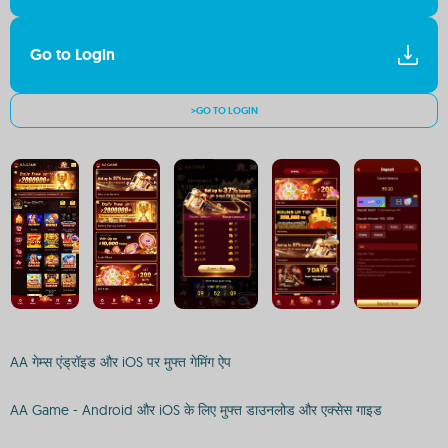
Go to Login
>GO TO LOGIN
AA गेम्स एंड्रॉइड और iOS पर मुफ्त गेमिंग ऐप
AA Game - Android और iOS के लिए मुफ्त डाउनलोड और एक्सेस गाइड