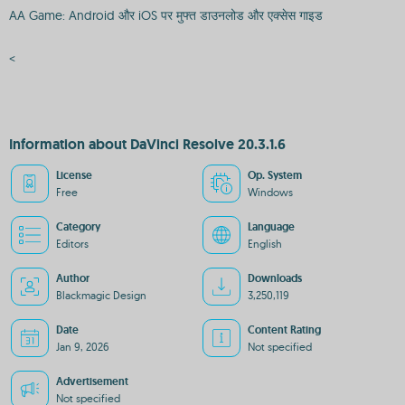
AA Game: Android और iOS पर मुफ्त डाउनलोड और एक्सेस गाइड
<
Information about DaVinci Resolve 20.3.1.6
License
Op. System
Free
Windows
Category
Language
Editors
English
Author
Downloads
Blackmagic Design
3,250,119
Date
Content Rating
Jan 9, 2026
Not specified
Advertisement
Not specified