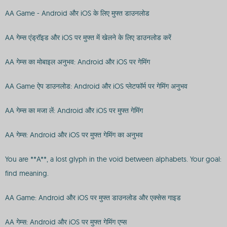
AA Game - Android और iOS के लिए मुफ्त डाउनलोड
AA गेम्स एंड्रॉइड और iOS पर मुफ्त में खेलने के लिए डाउनलोड करें
AA गेम्स का मोबाइल अनुभव: Android और iOS पर गेमिंग
AA Game ऐप डाउनलोड: Android और iOS प्लेटफॉर्म पर गेमिंग अनुभव
AA गेम्स का मजा लें: Android और iOS पर मुफ्त गेमिंग
AA गेम्स: Android और iOS पर मुफ्त गेमिंग का अनुभव
You are **A**, a lost glyph in the void between alphabets. Your goal:
find meaning.
AA Game: Android और iOS पर मुफ्त डाउनलोड और एक्सेस गाइड
AA गेम्स: Android और iOS पर मुफ्त गेमिंग एप्स