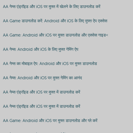
AA गेम्स एंड्रॉइड और iOS पर मुफ्त में खेलने के लिए डाउनलोड करें
AA Game डाउनलोड करें: Android और iOS के लिए मुफ्त ऐप एक्सेस
AA Game: Android और iOS पर मुफ्त डाउनलोड और एक्सेस गाइड<
AA गेम्स: Android और iOS के लिए मुफ्त गेमिंग ऐप
AA गेम्स का मोबाइल ऐप: Android और iOS पर मुफ्त डाउनलोड
AA गेम्स: Android और iOS पर मुफ्त गेमिंग का आनंद
AA गेम्स एंड्रॉइड और iOS पर मुफ्त में डाउनलोड करें
AA गेम्स एंड्रॉइड और iOS पर मुफ्त में डाउनलोड करें
AA Game: Android और iOS पर मुफ्त डाउनलोड और प्ले करें