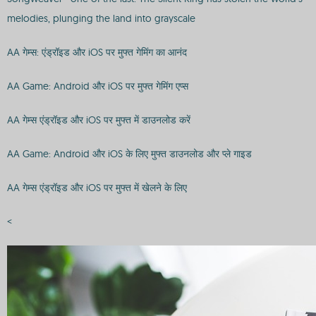
melodies, plunging the land into grayscale
AA गेम्स: एंड्रॉइड और iOS पर मुफ्त गेमिंग का आनंद
AA Game: Android और iOS पर मुफ्त गेमिंग एप्स
AA गेम्स एंड्रॉइड और iOS पर मुफ्त में डाउनलोड करें
AA Game: Android और iOS के लिए मुफ्त डाउनलोड और प्ले गाइड
AA गेम्स एंड्रॉइड और iOS पर मुफ्त में खेलने के लिए
<