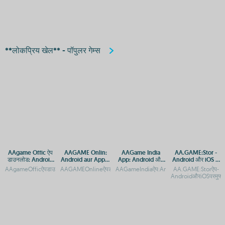
**लोकप्रिय खेल** - पॉपुलर गेम्स
AAgame Offic ऐप
AAGAME Onlin:
AAGame India
AA.GAME:Stor -
डाउनलोड: Android
Android aur Apple
App: Android और
Android और iOS के
और iOS प्लेटफ़ॉर्म पर
ke liye APP aur
iOS पर डाउनलोड करें
लिए मुफ्त गेम डाउनलोड
AAgameOfficऐपडाउनलोड:AndroidऔरiOSप्लेटफ़ॉर्मपरएक्सेसगाइडAAgameOfficऐपडाउनलोड:
AAGAMEOnlineऐपडाउनलोड:AndroidऔरiOSप्लेटफ़ॉर्मपरएक्सेसAAGAMEOn
AAGameIndiaऐप:AndroidऔरiOSपरडाउनलोडक
AA.GAME:Storऐप-
एक्सेस गाइड
APK एक्सेस
प्लेटफ़ॉर्म
AndroidऔरiOSपरमुफ्