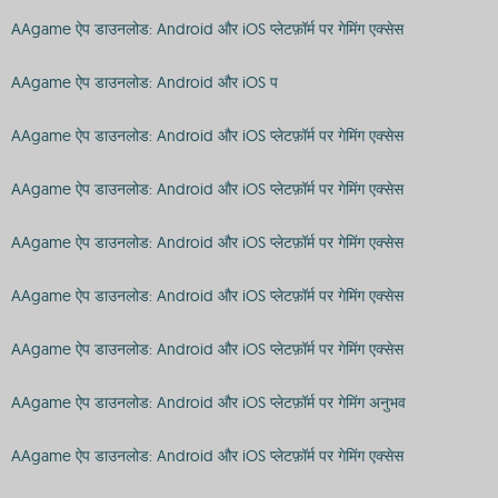
AAgame ऐप डाउनलोड: Android और iOS प्लेटफ़ॉर्म पर गेमिंग एक्सेस
AAgame ऐप डाउनलोड: Android और iOS प
AAgame ऐप डाउनलोड: Android और iOS प्लेटफ़ॉर्म पर गेमिंग एक्सेस
AAgame ऐप डाउनलोड: Android और iOS प्लेटफ़ॉर्म पर गेमिंग एक्सेस
AAgame ऐप डाउनलोड: Android और iOS प्लेटफ़ॉर्म पर गेमिंग एक्सेस
AAgame ऐप डाउनलोड: Android और iOS प्लेटफ़ॉर्म पर गेमिंग एक्सेस
AAgame ऐप डाउनलोड: Android और iOS प्लेटफ़ॉर्म पर गेमिंग एक्सेस
AAgame ऐप डाउनलोड: Android और iOS प्लेटफ़ॉर्म पर गेमिंग अनुभव
AAgame ऐप डाउनलोड: Android और iOS प्लेटफ़ॉर्म पर गेमिंग एक्सेस