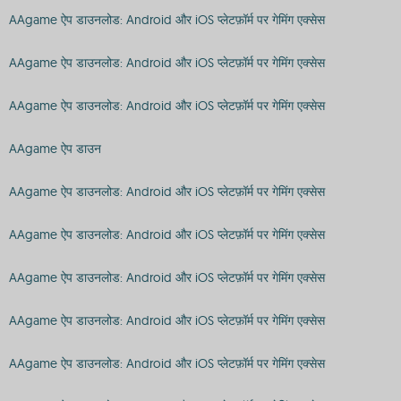
AAgame ऐप डाउनलोड: Android और iOS प्लेटफ़ॉर्म पर गेमिंग एक्सेस
AAgame ऐप डाउनलोड: Android और iOS प्लेटफ़ॉर्म पर गेमिंग एक्सेस
AAgame ऐप डाउनलोड: Android और iOS प्लेटफ़ॉर्म पर गेमिंग एक्सेस
AAgame ऐप डाउन
AAgame ऐप डाउनलोड: Android और iOS प्लेटफ़ॉर्म पर गेमिंग एक्सेस
AAgame ऐप डाउनलोड: Android और iOS प्लेटफ़ॉर्म पर गेमिंग एक्सेस
AAgame ऐप डाउनलोड: Android और iOS प्लेटफ़ॉर्म पर गेमिंग एक्सेस
AAgame ऐप डाउनलोड: Android और iOS प्लेटफ़ॉर्म पर गेमिंग एक्सेस
AAgame ऐप डाउनलोड: Android और iOS प्लेटफ़ॉर्म पर गेमिंग एक्सेस