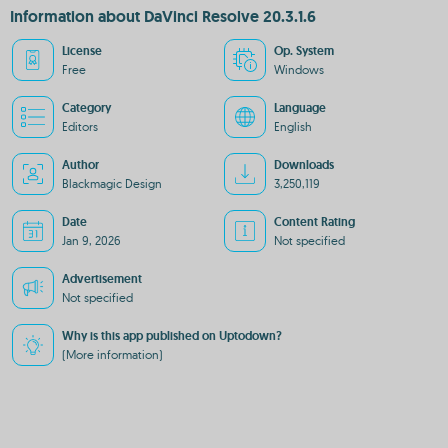
Information about DaVinci Resolve 20.3.1.6
License
Op. System
Free
Windows
Category
Language
Editors
English
Author
Downloads
Blackmagic Design
3,250,119
Date
Content Rating
Jan 9, 2026
Not specified
Advertisement
Not specified
Why is this app published on Uptodown?
(More information)