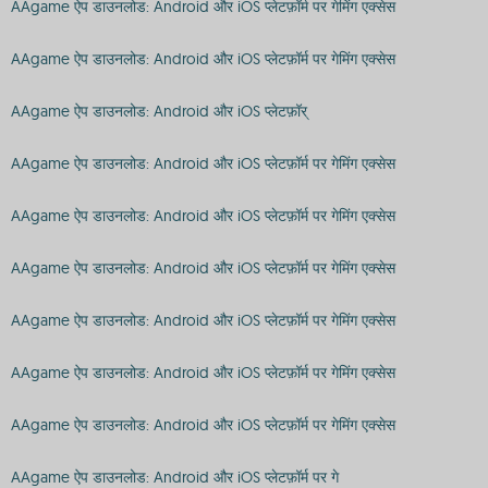
AAgame ऐप डाउनलोड: Android और iOS प्लेटफ़ॉर्म पर गेमिंग एक्सेस
AAgame ऐप डाउनलोड: Android और iOS प्लेटफ़ॉर्म पर गेमिंग एक्सेस
AAgame ऐप डाउनलोड: Android और iOS प्लेटफ़ॉर्
AAgame ऐप डाउनलोड: Android और iOS प्लेटफ़ॉर्म पर गेमिंग एक्सेस
AAgame ऐप डाउनलोड: Android और iOS प्लेटफ़ॉर्म पर गेमिंग एक्सेस
AAgame ऐप डाउनलोड: Android और iOS प्लेटफ़ॉर्म पर गेमिंग एक्सेस
AAgame ऐप डाउनलोड: Android और iOS प्लेटफ़ॉर्म पर गेमिंग एक्सेस
AAgame ऐप डाउनलोड: Android और iOS प्लेटफ़ॉर्म पर गेमिंग एक्सेस
AAgame ऐप डाउनलोड: Android और iOS प्लेटफ़ॉर्म पर गेमिंग एक्सेस
AAgame ऐप डाउनलोड: Android और iOS प्लेटफ़ॉर्म पर गे