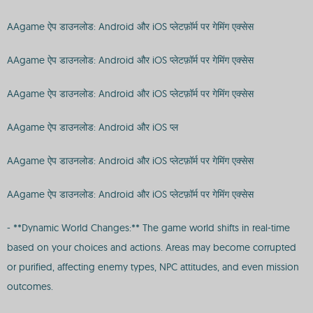
AAgame ऐप डाउनलोड: Android और iOS प्लेटफ़ॉर्म पर गेमिंग एक्सेस
AAgame ऐप डाउनलोड: Android और iOS प्लेटफ़ॉर्म पर गेमिंग एक्सेस
AAgame ऐप डाउनलोड: Android और iOS प्लेटफ़ॉर्म पर गेमिंग एक्सेस
AAgame ऐप डाउनलोड: Android और iOS प्ल
AAgame ऐप डाउनलोड: Android और iOS प्लेटफ़ॉर्म पर गेमिंग एक्सेस
AAgame ऐप डाउनलोड: Android और iOS प्लेटफ़ॉर्म पर गेमिंग एक्सेस
- **Dynamic World Changes:** The game world shifts in real-time
based on your choices and actions. Areas may become corrupted
or purified, affecting enemy types, NPC attitudes, and even mission
outcomes.