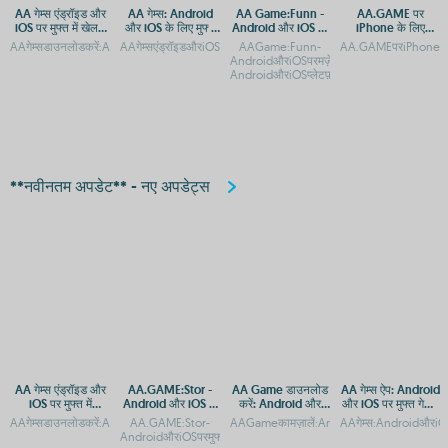
AA गेम्स एंड्रॉइड और
AA गेम्स: Android
AA Game:Funn -
AA.GAME पर
iOS पर मुफ्त में खेलने
और iOS के लिए मुफ्त
Android और iOS पर
iPhone के लिए
के लिए डाउनलोड करें
गेमिंग ऐप्स
मज़ेदार गेमिंग अनुभव
Android ऐप्स कैसे
AAगेम्सडाउनलोडकरें:AndroidऔरiOSकेलिएमुफ्तगेमिंगऐपAAGameकैसेडाउनलोडकरें:Androidऔर
AAगेम्सएंड्रॉइडऔरiOSपरमुफ्तमेंडाउनलोडकरेंAAगेम्सएंड्रॉइडऔरiOSपरमुफ्त
AAGame:Funn-
AA.GAMEपरiPhoneकेलि
डाउनलोड करें
AndroidऔरiOSपरमज़ेदारगेमिंगअनुभवAAGame
AndroidऔरiOSप्लेटफ़ॉर्म
**नवीनतम अपडेट** - नए अपडेट्स
AA गेम्स एंड्रॉइड और
AA.GAME:Stor -
AA Game डाउनलोड
AA गेम्स ऐप: Android
iOS पर मुफ्त में
Android और iOS के
करें: Android और
और iOS पर मुफ्त गेमिंग
डाउनलोड करें
लिए मुफ्त गेम डाउनलोड
iOS के लिए मुफ्त ऐप
का आनंद
AAगेम्सडाउनलोडकरें:AndroidऔरiOSकेलिएमुफ्तगेमिंगऐपAAGameडाउनलोड:AndroidऔरiOSकेलिएम
AA.GAME:Stor-
AAGameकामज़ालें:AndroidऔरiOSपरडाउनलो
AAगेम्स:AndroidऔरiOS
एक्सेस
AndroidऔरiOSपरमुफ्तगेम्सडाउनलोडकरेंAA.GAME:SAA.GAME:Storपर