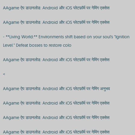
AAgame ऐप डाउनलोड: Android और iOS प्लेटफ़ॉर्म पर गेमिंग एक्सेस
AAgame ऐप डाउनलोड: Android और iOS प्लेटफ़ॉर्म पर गेमिंग एक्सेस
- **Living World:** Environments shift based on your soul's "Ignition
Level." Defeat bosses to restore colo
AAgame ऐप डाउनलोड: Android और iOS प्लेटफ़ॉर्म पर गेमिंग एक्सेस
<
AAgame ऐप डाउनलोड: Android और iOS प्लेटफ़ॉर्म पर गेमिंग अनुभव
AAgame ऐप डाउनलोड: Android और iOS प्लेटफ़ॉर्म पर गेमिंग एक्सेस
AAgame ऐप डाउनलोड: Android और iOS प्लेटफ़ॉर्म पर गेमिंग एक्सेस
AAgame ऐप डाउनलोड: Android और iOS प्लेटफ़ॉर्म पर गेमिंग एक्सेस