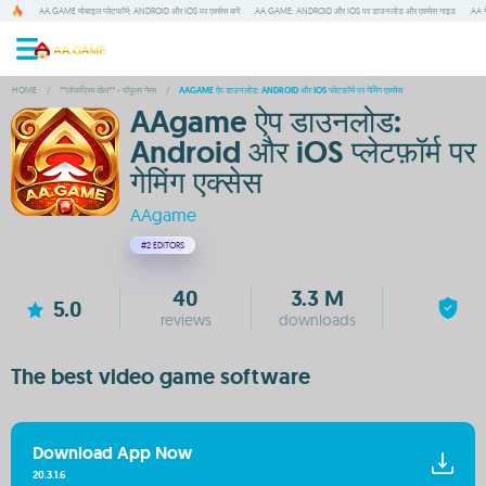
AA.GAME मोबाइल प्लेटफॉर्म: ANDROID और IOS पर एक्सेस करें
AA GAME: ANDROID और IOS पर डाउनलोड और एक्सेस गाइड
AA ग
HOME
/
**लोकप्रिय खेल** - पॉपुलर गेम्स
/
AAGAME ऐप डाउनलोड: ANDROID और IOS प्लेटफ़ॉर्म पर गेमिंग एक्सेस
AAgame ऐप डाउनलोड:
Android और iOS प्लेटफ़ॉर्म पर
गेमिंग एक्सेस
AAgame
#2
EDITORS
40
3.3 M
5.0
reviews
downloads
The best video game software
Download App Now
20.3.1.6