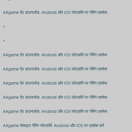
AAgame ऐप डाउनलोड: Android और iOS प्लेटफ़ॉर्म पर गेमिंग एक्सेस
<
<
AAgame ऐप डाउनलोड: Android और iOS प्लेटफ़ॉर्म पर गेमिंग एक्सेस
AAgame ऐप डाउनलोड: Android और iOS प्लेटफ़ॉर्म पर गेमिंग एक्सेस
AAgame ऐप डाउनलोड: Android और iOS प्लेटफ़ॉर्म पर गेमिंग एक्सेस
AAgame ऐप डाउनलोड: Android और iOS प्लेटफ़ॉर्म पर गेमिंग एक्सेस
AAgame ऐप डाउनलोड: Android और iOS प्लेटफ़ॉर्म पर गेमिंग एक्सेस
AAgame मोबाइल गेमिंग प्लेटफॉर्म: Android और iOS पर एक्सेस करें