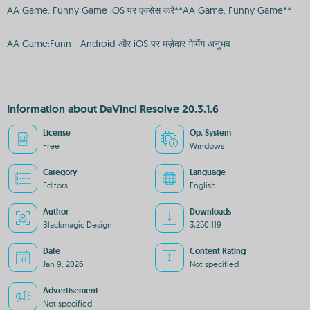
AA Game: Funny Game iOS पर एक्सेस करें**AA Game: Funny Game**
AA Game:Funn - Android और iOS पर मज़ेदार गेमिंग अनुभव
Information about DaVinci Resolve 20.3.1.6
License
Op. System
Free
Windows
Category
Language
Editors
English
Author
Downloads
Blackmagic Design
3,250,119
Date
Content Rating
Jan 9, 2026
Not specified
Advertisement
Not specified