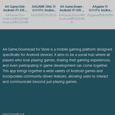
AA Game:Onli -
AAGAME Offic ऐप
AA Game:Down -
AAgame ऐप
Android और iOS पर
डाउनलोड: Android
Android और iOS पर
डाउनलोड: Android
मुफ्त डाउनलोड
और iOS प्लेटफ़ॉर्म
डाउनलोड और एक्सेस
और iOS प्लेटफ़ॉर्म पर
AAGame:Onli-
AAGAMEOfficऐप:AndroidऔरiOSपरमुफ्तडाउनलोडAAGAMEOfficऐप:
AAGame:DownकाAndroidऔरiOSऐपडाउनलो
AAgameऐपडाउनलोड:And
गाइड
गाइड
गेमिंग एक्सेस
AndroidऔरiOSपरमुफ्तडाउनलोडऔरगेमिंगअनुभवAAGame:Onli-
AndroidऔरiOSपरडाउनलोडकरेंAAGame:Do
AndroidऔरiOSपरडाउनलोडकरें
A
AA.Game,Download for Store is a mobile gaming platform designed
specifically for Android devices. It aims to be a social hub where all
players who love playing games, sharing their gaming experiences,
and even participating in game development can come together.
This app brings together a wide variety of Android games and
incorporates community-driven features, allowing users to interact
and communicate beyond just playing games.
DISCOVER US