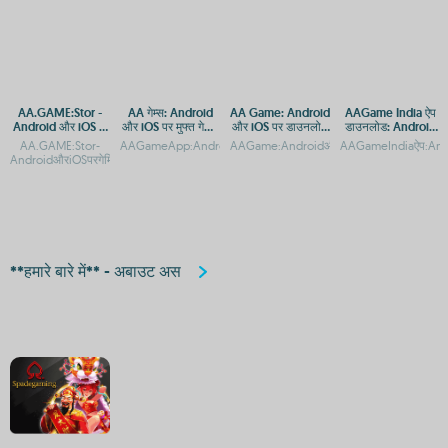
AA.GAME:Stor -
AA गेम्स: Android
AA Game: Android
AAGame India ऐप
Android और iOS के
और iOS पर मुफ्त गेमिंग
और iOS पर डाउनलोड
डाउनलोड: Android
लिए ऐप्स और APK
का अनुभव
और एक्सेस गाइड
और iOS प्लेटफ़ॉर्म पर
AA.GAME:Stor-
AAGameApp:AndroidऔरiOSपरमुफ्तडाउनलोडऔरएक्सेसAAगेम्सऐप:And
AAGame:AndroidऔरiOSपरडाउनलोडऔरएक्सेसगाइड
AAGameIndiaऐप:Andr
डाउनलोड करें
एक्सेस
AndroidऔरiOSपरगेमिंगकाबेहतरीनअनुभवAA.GAMEपरStorऐपडाउनलोडकरें:AndroidऔरiOSके
**हमारे बारे में** - अबाउट अस