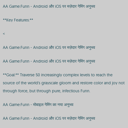
AA Game:Funn - Android और iOS पर मज़ेदार गेमिंग अनुभव
**Key Features:**
<
AA Game:Funn - Android और iOS पर मज़ेदार गेमिंग अनुभव
AA Game:Funn - Android और iOS पर मज़ेदार गेमिंग अनुभव
**Goal:** Traverse 50 increasingly complex levels to reach the
source of the world's grayscale gloom and restore color and joy not
through force, but through pure, infectious Funn.
AA Game:Funn - मोबाइल गेमिंग का नया अनुभव
AA Game:Funn - Android और iOS पर मज़ेदार गेमिंग अनुभव