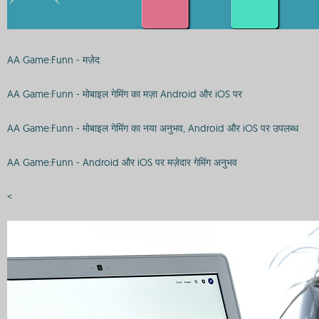
AA Game:Funn - मज़ेद
AA Game:Funn - मोबाइल गेमिंग का मज़ा Android और iOS पर
AA Game:Funn - मोबाइल गेमिंग का नया अनुभव, Android और iOS पर उपलब्ध
AA Game:Funn - Android और iOS पर मज़ेदार गेमिंग अनुभव
<