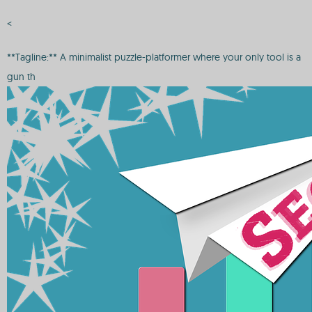
<
**Tagline:** A minimalist puzzle-platformer where your only tool is a
gun th