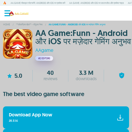
AA.GAME मोबाइल प्लेटफॉर्म: ANDROID और IOS पर एक्सेस करें
AA GAME: ANDROID और IOS पर डाउनलोड और एक्सेस गाइड
AA ग
HOME
/
**लोकप्रिय खेल** - पॉपुलर गेम्स
/
AA GAME:FUNN - ANDROID और IOS पर मज़ेदार गेमिंग अनुभव
AA Game:Funn - Android
और iOS पर मज़ेदार गेमिंग अनुभव
AAgame
#2
EDITORS
40
3.3 M
5.0
reviews
downloads
The best video game software
Download App Now
20.3.1.6