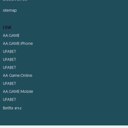
sitemap
LINK
AA.GAME
AA.GAME:iPhone
UFABET
UFABET
UFABET
AA Game:Online
UFABET
AA.GAME:Mobile
UFABET
Betflix ตรง