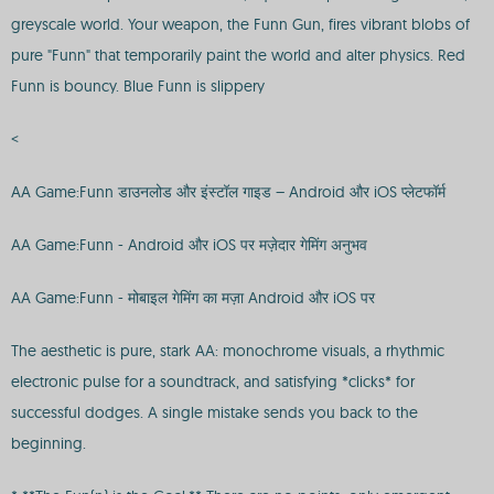
greyscale world. Your weapon, the Funn Gun, fires vibrant blobs of
pure "Funn" that temporarily paint the world and alter physics. Red
Funn is bouncy. Blue Funn is slippery
<
AA Game:Funn डाउनलोड और इंस्टॉल गाइड – Android और iOS प्लेटफॉर्म
AA Game:Funn - Android और iOS पर मज़ेदार गेमिंग अनुभव
AA Game:Funn - मोबाइल गेमिंग का मज़ा Android और iOS पर
The aesthetic is pure, stark AA: monochrome visuals, a rhythmic
electronic pulse for a soundtrack, and satisfying *clicks* for
successful dodges. A single mistake sends you back to the
beginning.