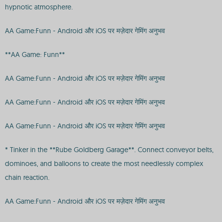
hypnotic atmosphere.
AA Game:Funn - Android और iOS पर मज़ेदार गेमिंग अनुभव
**AA Game: Funn**
AA Game:Funn - Android और iOS पर मज़ेदार गेमिंग अनुभव
AA Game:Funn - Android और iOS पर मज़ेदार गेमिंग अनुभव
AA Game:Funn - Android और iOS पर मज़ेदार गेमिंग अनुभव
* Tinker in the **Rube Goldberg Garage**. Connect conveyor belts,
dominoes, and balloons to create the most needlessly complex
chain reaction.
AA Game:Funn - Android और iOS पर मज़ेदार गेमिंग अनुभव