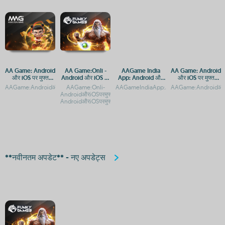
AA Game: Android
AA Game:Onli -
AAGame India
AA Game: Android
और iOS पर मुफ्त
Android और iOS पर
App: Android और
और iOS पर मुफ्त
डाउनलोड और एक्सेस
मुफ्त गेमिंग एप्लिकेशन
iOS पर डाउनलोड करें
डाउनलोड और एक्सेस
AAGame:AndroidऔरiOSकेलिएमुफ्तडाउनलोडऔरगेमिंगएक्सेसAAगेम्सएंड्रॉइडऔरiOSपरमुफ्तमेंखेलन
AAGame:Onli-
AAGameIndiaApp:AndroidऔरiOSपरडाउनलो
AAGame:AndroidऔरiOSप
गाइड
गाइड
AndroidऔरiOSपरमुफ्तडाउनलोडAAGame:Onli-
AndroidऔरiOSपरमुफ्तगेमिंगएप्लिकेशनAAGa
**नवीनतम अपडेट** - नए अपडेट्स