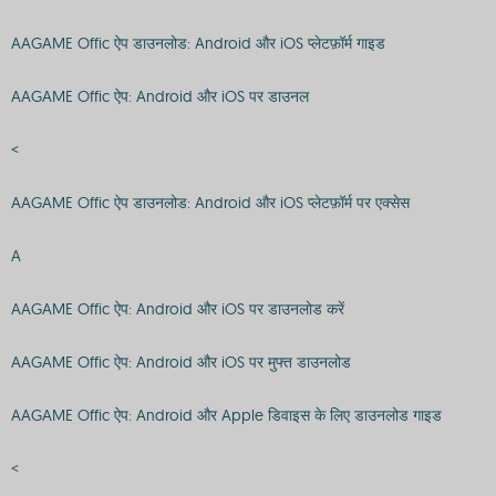
AAGAME Offic ऐप डाउनलोड: Android और iOS प्लेटफ़ॉर्म गाइड
AAGAME Offic ऐप: Android और iOS पर डाउनल
<
AAGAME Offic ऐप डाउनलोड: Android और iOS प्लेटफ़ॉर्म पर एक्सेस
A
AAGAME Offic ऐप: Android और iOS पर डाउनलोड करें
AAGAME Offic ऐप: Android और iOS पर मुफ्त डाउनलोड
AAGAME Offic ऐप: Android और Apple डिवाइस के लिए डाउनलोड गाइड
<