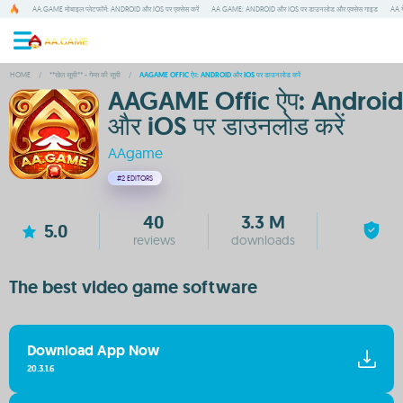
AA.GAME मोबाइल प्लेटफॉर्म: ANDROID और IOS पर एक्सेस करें
AA GAME: ANDROID और IOS पर डाउनलोड और एक्सेस गाइड
AA ग
HOME
/
**खेल सूची** - गेम्स की सूची
/
AAGAME OFFIC ऐप: ANDROID और IOS पर डाउनलोड करें
AAGAME Offic ऐप: Android
और iOS पर डाउनलोड करें
AAgame
#2
EDITORS
40
3.3 M
5.0
reviews
downloads
The best video game software
Download App Now
20.3.1.6