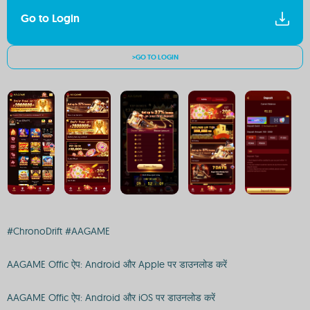
Go to Login
>GO TO LOGIN
#ChronoDrift #AAGAME
AAGAME Offic ऐप: Android और Apple पर डाउनलोड करें
AAGAME Offic ऐप: Android और iOS पर डाउनलोड करें