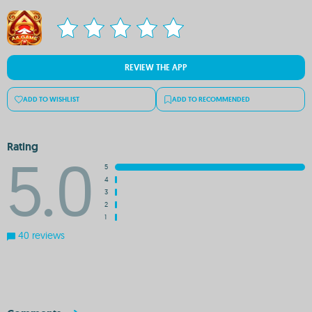
REVIEW THE APP
ADD TO WISHLIST
ADD TO RECOMMENDED
Rating
5.0
5
4
3
2
1
40 reviews