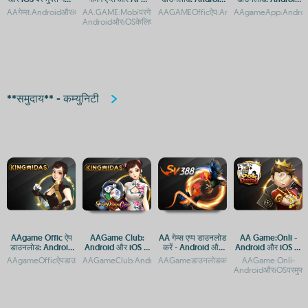
का आनंद
डाउनलोड करें
और iOS प्लेटफ़ॉर्म
और iOS के लिए गेमिंग
AAगेम्स:AndroidऔरiOSपरमुफ्तगेमिंगएप्सऔरAPKडाउनलोडAAगेम्सऐप:AndroidऔरiOSपरमुफ्तगेमिं
AA.GAME:Mobiपरगेमिंगऐप्सडाउनलोडकरें-
AAGAMEOfficऐप:AndroidऔरiOSपरडाउनलोड
AAgameApp:Androidऔ
गाइड
प्लेटफ़ॉर्म
AndroidऔरiOSकेलिएएक्सेसAA.GAME:Mobiपरमुफ्तमेंगेमडाउन
**समुदाय** - कम्युनिटी
AAgame Offic ऐप
AAGame Club:
AA गेम्स एप्प डाउनलोड
AA Game:Onli -
डाउनलोड: Android
Android और iOS के
करें - Android और
Android और iOS पर
और iOS प्लेटफ़ॉर्म पर
लिए ऐप डाउनलोड गाइड
iOS के लिए मुफ्त गेमिंग
मुफ्त गेमिंग एप्लिकेशन
AAgameOfficऐपडाउनलोड:AndroidऔरiOSप्लेटफ़ॉर्मपरगेमिंगएक्सेसAAgameOfficऐपडाउनलोड:
AAGameClub:AndroidऔरiOSकेलिएऐप्सऔरAPKएक्सेसAAGameClubApp
AAGameडाउनलोडकरें:AndroidऔरiOSकेलिएमुफ
AAGame:Onli-
एक्सेस गाइड
प्लेटफॉर्म
AndroidऔरiOSपरमुफ्त