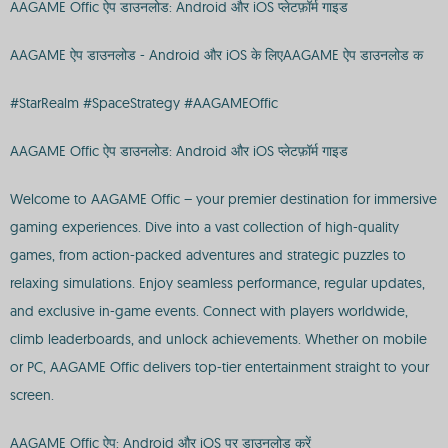
AAGAME Offic ऐप डाउनलोड: Android और iOS प्लेटफ़ॉर्म गाइड
AAGAME ऐप डाउनलोड - Android और iOS के लिएAAGAME ऐप डाउनलोड क
#StarRealm #SpaceStrategy #AAGAMEOffic
AAGAME Offic ऐप डाउनलोड: Android और iOS प्लेटफ़ॉर्म गाइड
Welcome to AAGAME Offic – your premier destination for immersive
gaming experiences. Dive into a vast collection of high-quality
games, from action-packed adventures and strategic puzzles to
relaxing simulations. Enjoy seamless performance, regular updates,
and exclusive in-game events. Connect with players worldwide,
climb leaderboards, and unlock achievements. Whether on mobile
or PC, AAGAME Offic delivers top-tier entertainment straight to your
screen.
AAGAME Offic ऐप: Android और iOS पर डाउनलोड करें