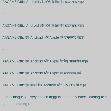
AAGAME Offic: Android और iOS के लिए ऐप डाउनलोड गाइड
<
AAGAME Offic: Android और iOS के लिए ऐप डाउनलोड गाइड
AAGAME Offic ऐप: Android और Apple पर डाउनलोड गाइड
<
AAGAME Offic ऐप: Android और Apple के लिए डाउनलोड गाइड
AAGAME Offic ऐप: Android और Apple पर डाउनलोड करें
AAGAME Offic ऐप डाउनलोड: Android और iOS प्लेटफ़ॉर्म गाइड
- Branching Plot: Every choice triggers a butterfly effect, leading to 9
different endings.