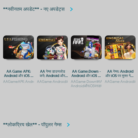
**नवीनतम अपडेट** - नए अपडेट्स
AA Game APK:
AA गेम्स डाउनलोड
AA Game:Down -
AA गेम्स: Android
Android और iOS के
करें: Android और
Android और iOS पर
और iOS पर मुफ्त गेमिंग
लिए डाउनलोड गाइड
iOS के लिए मुफ्त गेमिंग
डाउनलोड करें
ऐप्स
AAGameAPK:AndroidऔरiOSपरडाउनलोडकरेंAAGameAPK:AndroidऔरiOSपरडाउनलोडऔरइंस
AAGame:AndroidऔरiOSकेलिएमुफ्तडाउनलोडऔरप्लेAAGameडाउनलोडकरे
AAGame:DownकाAndroidऔरiOSऐपडाउनलो
AAGame:AndroidऔरiOS
ऐप
AndroidऔरiOSपरडाउनलोडऔरएक्सेसगाइडAA
**लोकप्रिय खेल** - पॉपुलर गेम्स