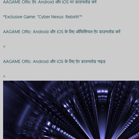
AAGAME Offic ऐप: Android और iOS पर डाउनलोड करें
*Exclusive Game: "Cyber Nexus: Rebirth"*
AAGAME Offic: Android और iOS के लिए ऑफिशियल ऐप डाउनलोड करें
<
AAGAME Offic: Android और iOS के लिए ऐप डाउनलोड गाइड
<