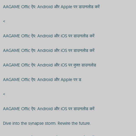
AAGAME Offic ऐप: Android और Apple पर डाउनलोड करें
<
AAGAME Offic ऐप: Android और iOS पर डाउनलोड करें
AAGAME Offic ऐप: Android और iOS पर डाउनलोड करें
AAGAME Offic ऐप: Android और iOS पर मुफ्त डाउनलोड
AAGAME Offic ऐप: Android और Apple पर ड
<
AAGAME Offic ऐप: Android और iOS पर डाउनलोड करें
Dive into the synapse storm. Rewire the future.