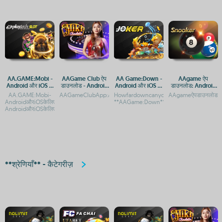
AA.GAME:Mobi -
AAGame Club ऐप
AA Game:Down -
AAgame ऐप
Android और iOS के
डाउनलोड - Android
Android और iOS पर
डाउनलोड: Android
लिए ऐप डाउनलोड करें
और iOS प्लेटफॉर्म
डाउनलोड और एक्सेस
और iOS प्लेटफ़ॉर्म पर
AA.GAME:Mobi-
AAGameClubApp:AndroidऔरiOSप्लेटफ़ॉर्मपरडाउनलोडगाइडAAGa
Howfardowncanyougo?
AAgameऐपडाउनलोड:Andr
एक्सेस
गाइड
गेमिंग एक्सेस
AndroidऔरiOSकेलिएमोबाइलएक्सेसगाइडAA.GAME:Mobi-
**AAGame:Down**AAGame:Downएंड्रॉइड
AndroidऔरiOSकेलिएऐपडाउनलोडगाइ
**श्रेणियाँ** - कैटेगरीज़