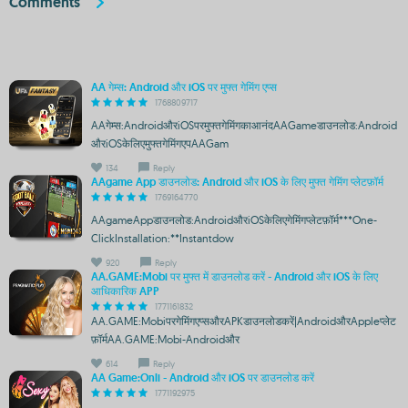
Comments
AA गेम्स: Android और iOS पर मुफ्त गेमिंग एप्स
1768809717
AAगेम्स:AndroidऔरiOSपरमुफ्तगेमिंगकाआनंदAAGameडाउनलोड:Android
औरiOSकेलिएमुफ्तगेमिंगएपAAGam
134
Reply
AAgame App डाउनलोड: Android और iOS के लिए मुफ्त गेमिंग प्लेटफ़ॉर्म
1769164770
AAgameAppडाउनलोड:AndroidऔरiOSकेलिएगेमिंगप्लेटफ़ॉर्म***One-
ClickInstallation:**Instantdow
920
Reply
AA.GAME:Mobi पर मुफ्त में डाउनलोड करें - Android और iOS के लिए
आधिकारिक APP
1771161832
AA.GAME:Mobiपरगेमिंगएप्सऔरAPKडाउनलोडकरें|AndroidऔरAppleप्लेट
फ़ॉर्मAA.GAME:Mobi-Androidऔर
614
Reply
AA Game:Onli - Android और iOS पर डाउनलोड करें
1771192975