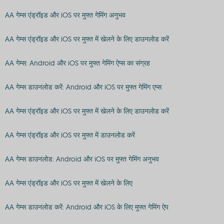
AA गेम्स एंड्रॉइड और iOS पर मुफ्त गेमिंग अनुभव
AA गेम्स एंड्रॉइड और iOS पर मुफ्त में खेलने के लिए डाउनलोड करें
AA गेम्स: Android और iOS पर मुफ्त गेमिंग ऐप्स का संग्रह
AA गेम्स डाउनलोड करें: Android और iOS पर मुफ्त गेमिंग एप्स
AA गेम्स एंड्रॉइड और iOS पर मुफ्त में खेलने के लिए डाउनलोड करें
AA गेम्स एंड्रॉइड और iOS पर मुफ्त में डाउनलोड करें
AA गेम्स डाउनलोड: Android और iOS पर मुफ्त गेमिंग अनुभव
AA गेम्स एंड्रॉइड और iOS पर मुफ्त में खेलने के लिए
AA गेम्स डाउनलोड करें: Android और iOS के लिए मुफ्त गेमिंग ऐप