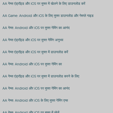
AA गेम्स एंड्रॉइड और iOS पर मुफ्त में खेलने के लिए डाउनलोड करें
AA Game: Android और iOS के लिए मुफ्त डाउनलोड और गेमप्ले गाइड
AA गेम्स: Android और iOS पर मुफ्त गेमिंग का आनंद
AA गेम्स एंड्रॉइड और iOS पर मुफ्त गेमिंग अनुभव
AA गेम्स एंड्रॉइड और iOS पर मुफ्त में डाउनलोड करें
AA गेम्स: Android और iOS पर मुफ्त गेमिंग का
AA गेम्स एंड्रॉइड और iOS पर मुफ्त में डाउनलोड करने के लिए
AA गेम्स: Android और iOS पर मुफ्त गेमिंग का आनंद
AA गेम्स: Android और iOS के लिए मुफ्त गेमिंग एप्स
AA गेम्स: Android और iOS पर मुफ्त में खेलें