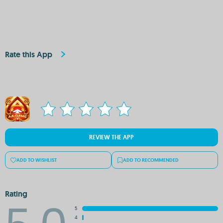
Rate this App
REVIEW THE APP
ADD TO WISHLIST
ADD TO RECOMMENDED
Rating
5
4