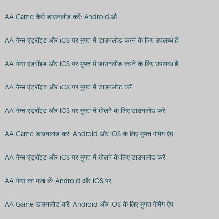
AA Game कैसे डाउनलोड करें: Android औ
AA गेम्स एंड्रॉइड और iOS पर मुफ्त में डाउनलोड करने के लिए उपलब्ध हैं
AA गेम्स एंड्रॉइड और iOS पर मुफ्त में डाउनलोड करने के लिए उपलब्ध हैं
AA गेम्स एंड्रॉइड और iOS पर मुफ्त में डाउनलोड करें
AA गेम्स एंड्रॉइड और iOS पर मुफ्त में खेलने के लिए डाउनलोड करें
AA Game डाउनलोड करें: Android और iOS के लिए मुफ्त गेमिंग ऐप
AA गेम्स एंड्रॉइड और iOS पर मुफ्त में खेलने के लिए डाउनलोड करें
AA गेम्स का मजा लें: Android और iOS पर
AA Game डाउनलोड करें: Android और iOS के लिए मुफ्त गेमिंग ऐप