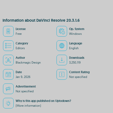
Information about DaVinci Resolve 20.3.1.6
License
Op. System
Free
Windows
Category
Language
Editors
English
Author
Downloads
Blackmagic Design
3,250,119
Date
Content Rating
Jan 9, 2026
Not specified
Advertisement
Not specified
Why is this app published on Uptodown?
(More information)