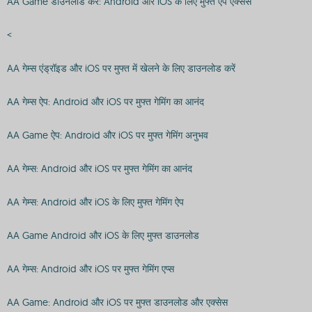
AA Game डाउनलोड करें: Android और iOS के लिए मुफ्त ऐप एक्सेस
<
AA गेम्स एंड्रॉइड और iOS पर मुफ्त में खेलने के लिए डाउनलोड करें
AA गेम्स ऐप: Android और iOS पर मुफ्त गेमिंग का आनंद
AA Game ऐप: Android और iOS पर मुफ्त गेमिंग अनुभव
AA गेम्स: Android और iOS पर मुफ्त गेमिंग का आनंद
AA गेम्स: Android और iOS के लिए मुफ्त गेमिंग ऐप
AA Game Android और iOS के लिए मुफ्त डाउनलोड
AA गेम्स: Android और iOS पर मुफ्त गेमिंग एप्स
AA Game: Android और iOS पर मुफ्त डाउनलोड और एक्सेस