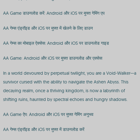
AA Game डाउनलोड करें: Android और iOS पर मुफ्त गेमिंग एप
AA गेम्स एंड्रॉइड और iOS पर मुफ्त में खेलने के लिए डाउन
AA गेम्स का मोबाइल ऐक्सेस: Android और iOS पर डाउनलोड गाइड
AA Game: Android और iOS पर मुफ्त डाउनलोड और एक्सेस
In a world devoured by perpetual twilight, you are a Void-Walker—a
survivor cursed with the ability to navigate the Ashen Abyss. This
decaying realm, once a thriving kingdom, is now a labyrinth of
shifting ruins, haunted by spectral echoes and hungry shadows.
AA Game ऐप: Android और iOS पर मुफ्त गेमिंग अनुभव
AA गेम्स एंड्रॉइड और iOS पर मुफ्त में डाउनलोड करें