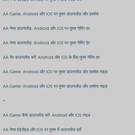
AA Game: Android और iOS पर मुफ्त डाउनलोड और एक्सेस
AA गेम्स डाउनलोड: Android और iOS पर मुफ्त गेमिंग एप
AA गेम्स डाउनलोड: Android और iOS पर मुफ्त गेमिंग ऐप
AA गेम डाउनलोड करें: Android और iOS के लिए मुफ्त गेमिंग एप
AA Game: Android और iOS पर मुफ्त डाउनलोड और एक्सेस गाइड
AA Game: Android और iOS पर मुफ्त डाउनलोड और एक्सेस गाइड
<
AA Game कैसे डाउनलोड करें: Android और iOS गाइड
AA गेम्स एंड्रॉइड और iOS पर मुफ्त में डाउनलोड करें