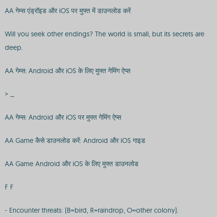
AA गेम्स एंड्रॉइड और iOS पर मुफ्त में डाउनलोड करें
Will you seek other endings? The world is small, but its secrets are
deep.
AA गेम्स: Android और iOS के लिए मुफ्त गेमिंग ऐप्स
> _
AA गेम्स: Android और iOS पर मुफ्त गेमिंग ऐप्स
AA Game कैसे डाउनलोड करें: Android और iOS गाइड
AA Game Android और iOS के लिए मुफ्त डाउनलोड
F F
- Encounter threats: (B=bird, R=raindrop, O=other colony).