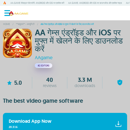
AA.GAME मोबाइल प्लेटफॉर्म: ANDROID और IOS पर एक्सेस करें
AA GAME: ANDROID और IOS पर डाउनलोड और एक्सेस गाइड
AA ग
HOME
/
**समुदाय** - कम्युनिटी
/
AA गेम्स एंड्रॉइड और IOS पर मुफ्त में खेलने के लिए डाउनलोड करें
AA गेम्स एंड्रॉइड और iOS पर
मुफ्त में खेलने के लिए डाउनलोड
करें
AAgame
#2
EDITORS
40
3.3 M
5.0
reviews
downloads
The best video game software
Download App Now
20.3.1.6