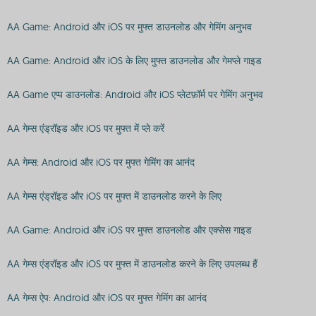
AA Game: Android और iOS पर मुफ्त डाउनलोड और गेमिंग अनुभव
AA Game: Android और iOS के लिए मुफ्त डाउनलोड और गेमप्ले गाइड
AA Game एप्प डाउनलोड: Android और iOS प्लेटफ़ॉर्म पर गेमिंग अनुभव
AA गेम्स एंड्रॉइड और iOS पर मुफ्त में प्ले करें
AA गेम्स: Android और iOS पर मुफ्त गेमिंग का आनंद
AA गेम्स एंड्रॉइड और iOS पर मुफ्त में डाउनलोड करने के लिए
AA Game: Android और iOS पर मुफ्त डाउनलोड और एक्सेस गाइड
AA गेम्स एंड्रॉइड और iOS पर मुफ्त में डाउनलोड करने के लिए उपलब्ध हैं
AA गेम्स ऐप: Android और iOS पर मुफ्त गेमिंग का आनंद