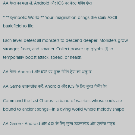
AA गेम्स का मज़ा लें: Android और iOS पर बेस्ट गेमिंग ऐप्स
* **Symbolic World:** Your imagination brings the stark ASCII
battlefield to life.
Each level, defeat all monsters to descend deeper. Monsters grow
stronger, faster, and smarter. Collect power-up glyphs (!) to
temporarily boost attack, speed, or health.
AA गेम्स: Android और iOS पर मुफ्त गेमिंग ऐप्स का अनुभव
AA Game डाउनलोड करें: Android और iOS के लिए मुफ्त गेमिंग ऐप
Command the Last Chorus—a band of warriors whose souls are
bound to ancient songs—in a dying world where melody shape
AA Game - Android और iOS के लिए मुफ्त डाउनलोड और एक्सेस गाइड