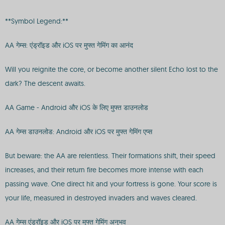
**Symbol Legend:**
AA गेम्स: एंड्रॉइड और iOS पर मुफ्त गेमिंग का आनंद
Will you reignite the core, or become another silent Echo lost to the
dark? The descent awaits.
AA Game - Android और iOS के लिए मुफ्त डाउनलोड
AA गेम्स डाउनलोड: Android और iOS पर मुफ्त गेमिंग एप्स
But beware: the AA are relentless. Their formations shift, their speed
increases, and their return fire becomes more intense with each
passing wave. One direct hit and your fortress is gone. Your score is
your life, measured in destroyed invaders and waves cleared.
AA गेम्स एंड्रॉइड और iOS पर मुफ्त गेमिंग अनुभव