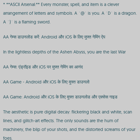
* **ASCII Arsenal:** Every monster, spell, and item is a clever
arrangement of letters and symbols. A `@` is you. A `D` is a dragon.
A `}` is a flaming sword.
AA गेम्स डाउनलोड करें: Android और iOS के लिए मुफ्त गेमिंग ऐप
In the lightless depths of the Ashen Abyss, you are the last War
AA गेम्स: एंड्रॉइड और iOS पर मुफ्त गेमिंग का आनंद
AA Game - Android और iOS के लिए मुफ्त डाउनलो
AA Game: Android और iOS के लिए मुफ्त डाउनलोड और एक्सेस गाइड
The aesthetic is pure digital decay: flickering black and white, scan
lines, and glitch-art effects. The only sounds are the hum of
machinery, the blip of your shots, and the distorted screams of your
foes.