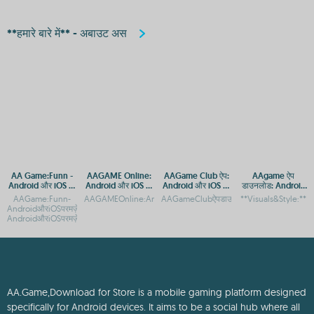
**हमारे बारे में** - अबाउट अस
AA Game:Funn -
AAGAME Online:
AAGame Club ऐप:
AAgame ऐप
Android और iOS पर
Android और iOS पर
Android और iOS पर
डाउनलोड: Android
मज़ेदार गेमिंग अनुभव
मुफ्त डाउनलोड और
मुफ्त डाउनलोड
और iOS प्लेटफॉर्म पर
AAGame:Funn-
AAGAMEOnline:AndroidऔरiOSपरमुफ्तडाउनलोडऔरएक्सेसEnjoysea
AAGameClubऐपडाउनलोड:Androidऔरi
**Visuals&Style:**
एक्सेस
गेमिंग एक्सेस
AndroidऔरiOSपरमज़ेदारगेमिंगअनुभवAAGame:Funnऐपडाउनलोड-
AndroidऔरiOSपरमज़ेदारगे
AA.Game,Download for Store is a mobile gaming platform designed
specifically for Android devices. It aims to be a social hub where all