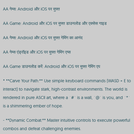
AA गेम्स: Android और iOS पर मुफ्त
AA Game: Android और iOS पर मुफ्त डाउनलोड और एक्सेस गाइड
AA गेम्स: Android और iOS पर मुफ्त गेमिंग का आनंद
AA गेम्स एंड्रॉइड और iOS पर मुफ्त गेमिंग एप्स
AA Game डाउनलोड करें: Android और iOS पर मुफ्त गेमिंग एप
* **Carve Your Path:** Use simple keyboard commands (WASD + E to
interact) to navigate stark, high-contrast environments. The world is
rendered in pure ASCII art, where a `#` is a wall, `@` is you, and `*`
is a shimmering ember of hope.
- **Dynamic Combat:** Master intuitive controls to execute powerful
combos and defeat challenging enemies.