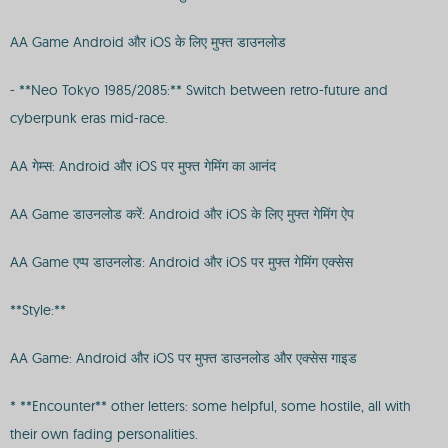
AA Game Android और iOS के लिए मुफ्त डाउनलोड
- **Neo Tokyo 1985/2085:** Switch between retro-future and
cyberpunk eras mid-race.
AA गेम्स: Android और iOS पर मुफ्त गेमिंग का आनंद
AA Game डाउनलोड करें: Android और iOS के लिए मुफ्त गेमिंग ऐप
AA Game एप्प डाउनलोड: Android और iOS पर मुफ्त गेमिंग एक्सेस
**Style:**
AA Game: Android और iOS पर मुफ्त डाउनलोड और एक्सेस गाइड
* **Encounter** other letters: some helpful, some hostile, all with
their own fading personalities.