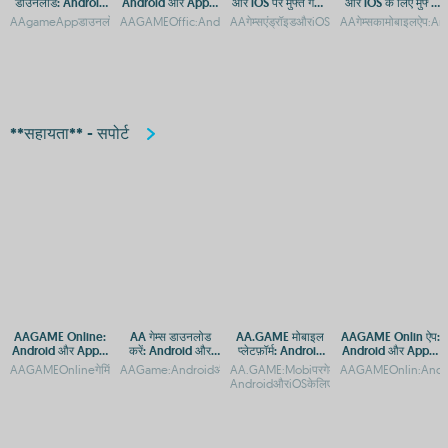
डाउनलोड: Android
Android और Apple
और iOS पर मुफ्त गेमिंग
और iOS के लिए मुफ्त
और iOS के लिए मुफ्त
पर मुफ्त डाउनलोड
का आनंद
डाउनलोड और प्ले
AAgameAppडाउनलोड:AndroidऔरiOSकेलिएगेमिंगप्लेटफॉर्मAAgameAppडाउनलोड:Androidऔर
AAGAMEOffic:AndroidऔरiOSकेलिएऑफिशियलऐपडाउनलोडगाइडAAGA
AAगेम्सएंड्रॉइडऔरiOSपरमुफ्तमेंखेलनेकेलिएड
AAगेम्सकामोबाइलऐप:A
गेमिंग प्लेटफॉर्म
**सहायता** - सपोर्ट
AAGAME Online:
AA गेम्स डाउनलोड
AA.GAME मोबाइल
AAGAME Onlin ऐप:
Android और Apple
करें: Android और
प्लेटफ़ॉर्म: Android
Android और Apple
के लिए एक्सेस गाइड
iOS पर मुफ्त गेमिंग एप्स
और iOS के लिए ऐप
पर कैसे डाउनलोड करें
AAGAMEOnlineगेमिंगप्लेटफॉर्म:AndroidऔरiOSपरएक्सेसAAGAMEOnlin:AndroidऔरAppleके
AAGame:AndroidऔरiOSपरमुफ्तडाउनलोडऔरएक्सेसगाइडAAGameडाउनलो
AA.GAME:Mobiपरगेम्सडाउनलोडकरें-
AAGAMEOnlin:Androi
एक्सेस
AndroidऔरiOSकेलिएएक्सेसAA.GAME:Mobiपरगे