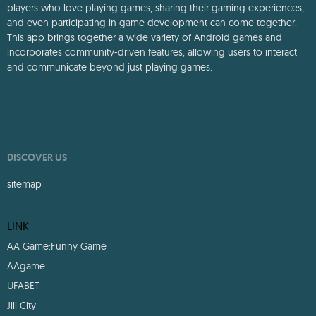
players who love playing games, sharing their gaming experiences,
and even participating in game development can come together.
This app brings together a wide variety of Android games and
incorporates community-driven features, allowing users to interact
and communicate beyond just playing games.
DISCOVER US
sitemap
LINK
AA Game:Funny Game
AAgame
UFABET
Jili City