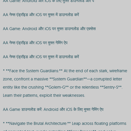
AA Game: Android और iOS के लिए मुफ्त डाउनलोड और प
AA गेम्स एंड्रॉइड और iOS पर मुफ्त में डाउनलोड करें
AA Game: Android और iOS पर मुफ्त डाउनलोड और एक्सेस
AA गेम्स एंड्रॉइड और iOS पर मुफ्त गेमिंग ऐप
AA गेम्स एंड्रॉइड और iOS पर मुफ्त में डाउनलोड करें
* **Face the System Guardians:** At the end of each stark, wireframe
zone, confront a massive **System Guardian**—a corrupted letter
entity like the crushing **Golem-G** or the relentless **Sentry-S**.
Learn their patterns, exploit their weaknesses.
AA Game डाउनलोड करें: Android और iOS के लिए मुफ्त गेमिंग ऐप
* **Navigate the Brutal Architecture:** Leap across floating platforms