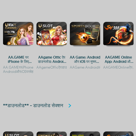
AA.GAME पर
AAgame Offic ऐप
AA Game: Android
AAGAME Online
iPhone के लिए
डाउनलोड: Android
और iOS पर मुफ्त
App: Android और
Android APK
और iOS प्लेटफ़ॉर्म पर
डाउनलोड और एक्सेस
iOS पर डाउनलोड करें
AA.GAMEपरiPhoneकेलिएऐप्सऔरगेम्सडाउनलोडकरेंAA.GAME:iPho-
AAgameOfficऐपडाउनलोड:AndroidऔरiOSप्लेटफ़ॉर्मपरगेमिंगएक्सेसA
AAGame:AndroidऔरiOSपरमुफ्तडाउनलोडऔरएक्स
AAGAMEOnlineऐप:An
डाउनलोड और एक्सेस
एक्सेस गाइड
गाइड
AndroidऔरiOSपरबेहतरीनगेमिंगअनुभवA
गाइड
**डाउनलोड** - डाउनलोड सेक्शन