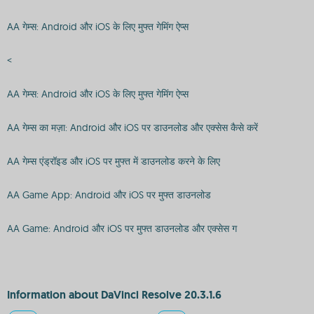
AA गेम्स: Android और iOS के लिए मुफ्त गेमिंग ऐप्स
<
AA गेम्स: Android और iOS के लिए मुफ्त गेमिंग ऐप्स
AA गेम्स का मज़ा: Android और iOS पर डाउनलोड और एक्सेस कैसे करें
AA गेम्स एंड्रॉइड और iOS पर मुफ्त में डाउनलोड करने के लिए
AA Game App: Android और iOS पर मुफ्त डाउनलोड
AA Game: Android और iOS पर मुफ्त डाउनलोड और एक्सेस ग
Information about DaVinci Resolve 20.3.1.6