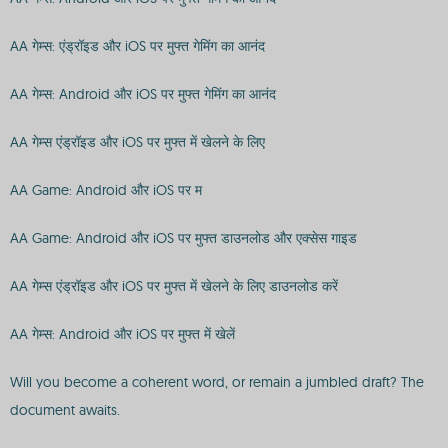
AA गेम्स: एंड्रॉइड और iOS पर मुफ्त गेमिंग का आनंद
AA गेम्स: Android और iOS पर मुफ्त गेमिंग का आनंद
AA गेम्स एंड्रॉइड और iOS पर मुफ्त में खेलने के लिए
AA Game: Android और iOS पर म
AA Game: Android और iOS पर मुफ्त डाउनलोड और एक्सेस गाइड
AA गेम्स एंड्रॉइड और iOS पर मुफ्त में खेलने के लिए डाउनलोड करें
AA गेम्स: Android और iOS पर मुफ्त में खेलें
Will you become a coherent word, or remain a jumbled draft? The
document awaits.