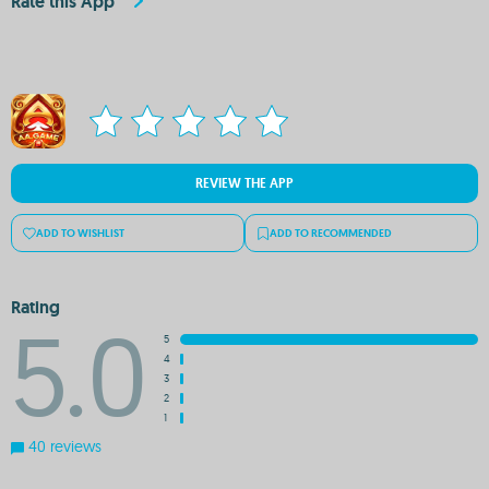
Rate this App
REVIEW THE APP
ADD TO WISHLIST
ADD TO RECOMMENDED
Rating
5.0
5
4
3
2
1
40 reviews