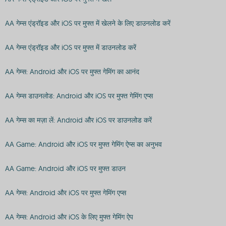
AA गेम्स एंड्रॉइड और iOS पर मुफ्त में खेलने के लिए डाउनलोड करें
AA गेम्स एंड्रॉइड और iOS पर मुफ्त में डाउनलोड करें
AA गेम्स: Android और iOS पर मुफ्त गेमिंग का आनंद
AA गेम्स डाउनलोड: Android और iOS पर मुफ्त गेमिंग एप्स
AA गेम्स का मज़ा लें: Android और iOS पर डाउनलोड करें
AA Game: Android और iOS पर मुफ्त गेमिंग ऐप्स का अनुभव
AA Game: Android और iOS पर मुफ्त डाउन
AA गेम्स: Android और iOS पर मुफ्त गेमिंग एप्स
AA गेम्स: Android और iOS के लिए मुफ्त गेमिंग ऐप