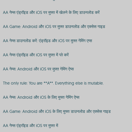
AA गेम्स एंड्रॉइड और iOS पर मुफ्त में खेलने के लिए डाउनलोड करें
AA Game: Android और iOS पर मुफ्त डाउनलोड और एक्सेस गाइड
AA गेम्स डाउनलोड करें: एंड्रॉइड और iOS पर मुफ्त गेमिंग एप्स
AA गेम्स एंड्रॉइड और iOS पर मुफ्त में प्ले करें
AA गेम्स: Android और iOS पर मुफ्त गेमिंग ऐप्स
The only rule: You are **A**. Everything else is mutable.
AA गेम्स: Android और iOS के लिए मुफ्त गेमिंग ऐप्स
AA Game: Android और iOS के लिए मुफ्त डाउनलोड और एक्सेस गाइड
AA गेम्स एंड्रॉइड और iOS पर मुफ्त में