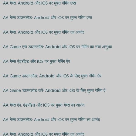
AA गेम्स: Android और iOS पर मुफ्त गेमिंग एप्स
AA गेम्स डाउनलोड: Android और iOS पर मुफ्त गेमिंग एप्स
AA गेम्स: Android और iOS पर मुफ्त गेमिंग का आनंद
AA Game एप्प डाउनलोड: Android और iOS पर गेमिंग का नया अनुभव
AA गेम्स एंड्रॉइड और iOS पर मुफ्त गेमिंग ऐप
AA Game डाउनलोड: Android और iOS के लिए मुफ्त गेमिंग ऐप
AA Game डाउनलोड करें: Android और iOS के लिए मुफ्त गेमिंग ऐ
AA गेम्स ऐप: एंड्रॉइड और iOS पर मुफ्त गेम्स का आनंद
AA गेम्स डाउनलोड: Android और iOS पर मुफ्त गेमिंग का आनंद
AA गेम्स: Android और iOS पर मुफ्त गेमिंग का आनंद