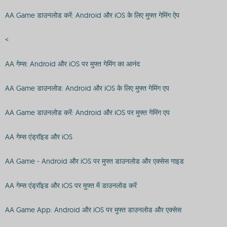
AA Game डाउनलोड करें: Android और iOS के लिए मुफ्त गेमिंग ऐप
<
AA गेम्स: Android और iOS पर मुफ्त गेमिंग का आनंद
AA Game डाउनलोड: Android और iOS के लिए मुफ्त गेमिंग एप
AA Game डाउनलोड करें: Android और iOS पर मुफ्त गेमिंग एप
AA गेम्स एंड्रॉइड और iOS
AA Game - Android और iOS पर मुफ्त डाउनलोड और एक्सेस गाइड
AA गेम्स एंड्रॉइड और iOS पर मुफ्त में डाउनलोड करें
AA Game App: Android और iOS पर मुफ्त डाउनलोड और एक्सेस