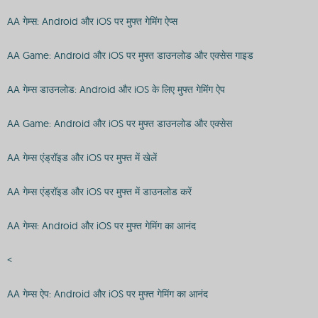
AA गेम्स: Android और iOS पर मुफ्त गेमिंग ऐप्स
AA Game: Android और iOS पर मुफ्त डाउनलोड और एक्सेस गाइड
AA गेम्स डाउनलोड: Android और iOS के लिए मुफ्त गेमिंग ऐप
AA Game: Android और iOS पर मुफ्त डाउनलोड और एक्सेस
AA गेम्स एंड्रॉइड और iOS पर मुफ्त में खेलें
AA गेम्स एंड्रॉइड और iOS पर मुफ्त में डाउनलोड करें
AA गेम्स: Android और iOS पर मुफ्त गेमिंग का आनंद
<
AA गेम्स ऐप: Android और iOS पर मुफ्त गेमिंग का आनंद