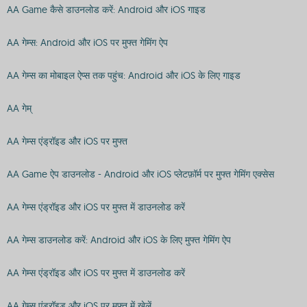
AA Game कैसे डाउनलोड करें: Android और iOS गाइड
AA गेम्स: Android और iOS पर मुफ्त गेमिंग ऐप
AA गेम्स का मोबाइल ऐप्स तक पहुंच: Android और iOS के लिए गाइड
AA गेम्
AA गेम्स एंड्रॉइड और iOS पर मुफ्त
AA Game ऐप डाउनलोड - Android और iOS प्लेटफ़ॉर्म पर मुफ्त गेमिंग एक्सेस
AA गेम्स एंड्रॉइड और iOS पर मुफ्त में डाउनलोड करें
AA गेम्स डाउनलोड करें: Android और iOS के लिए मुफ्त गेमिंग ऐप
AA गेम्स एंड्रॉइड और iOS पर मुफ्त में डाउनलोड करें
AA गेम्स एंड्रॉइड और iOS पर मुफ्त में खेलें