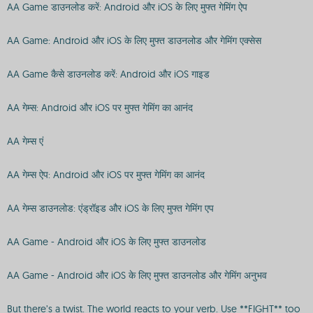
AA Game डाउनलोड करें: Android और iOS के लिए मुफ्त गेमिंग ऐप
AA Game: Android और iOS के लिए मुफ्त डाउनलोड और गेमिंग एक्सेस
AA Game कैसे डाउनलोड करें: Android और iOS गाइड
AA गेम्स: Android और iOS पर मुफ्त गेमिंग का आनंद
AA गेम्स एं
AA गेम्स ऐप: Android और iOS पर मुफ्त गेमिंग का आनंद
AA गेम्स डाउनलोड: एंड्रॉइड और iOS के लिए मुफ्त गेमिंग एप
AA Game - Android और iOS के लिए मुफ्त डाउनलोड
AA Game - Android और iOS के लिए मुफ्त डाउनलोड और गेमिंग अनुभव
But there’s a twist. The world reacts to your verb. Use **FIGHT** too