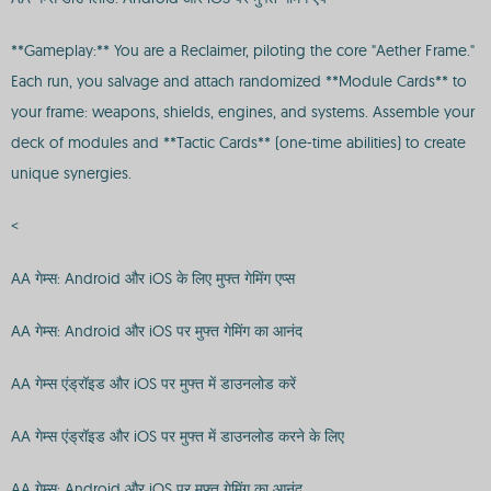
**Gameplay:** You are a Reclaimer, piloting the core "Aether Frame."
Each run, you salvage and attach randomized **Module Cards** to
your frame: weapons, shields, engines, and systems. Assemble your
deck of modules and **Tactic Cards** (one-time abilities) to create
unique synergies.
<
AA गेम्स: Android और iOS के लिए मुफ्त गेमिंग एप्स
AA गेम्स: Android और iOS पर मुफ्त गेमिंग का आनंद
AA गेम्स एंड्रॉइड और iOS पर मुफ्त में डाउनलोड करें
AA गेम्स एंड्रॉइड और iOS पर मुफ्त में डाउनलोड करने के लिए
AA गेम्स: Android और iOS पर मुफ्त गेमिंग का आनंद