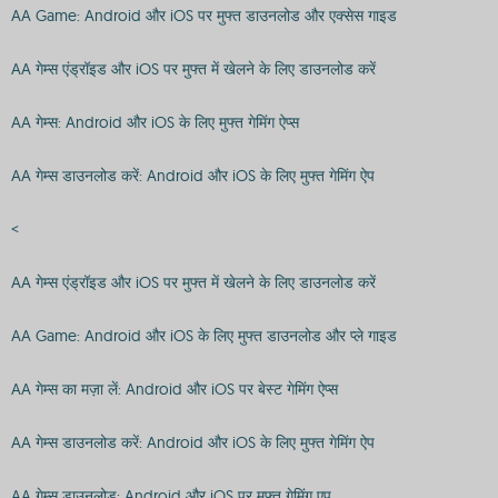
AA Game: Android और iOS पर मुफ्त डाउनलोड और एक्सेस गाइड
AA गेम्स एंड्रॉइड और iOS पर मुफ्त में खेलने के लिए डाउनलोड करें
AA गेम्स: Android और iOS के लिए मुफ्त गेमिंग ऐप्स
AA गेम्स डाउनलोड करें: Android और iOS के लिए मुफ्त गेमिंग ऐप
<
AA गेम्स एंड्रॉइड और iOS पर मुफ्त में खेलने के लिए डाउनलोड करें
AA Game: Android और iOS के लिए मुफ्त डाउनलोड और प्ले गाइड
AA गेम्स का मज़ा लें: Android और iOS पर बेस्ट गेमिंग ऐप्स
AA गेम्स डाउनलोड करें: Android और iOS के लिए मुफ्त गेमिंग ऐप
AA गेम्स डाउनलोड: Android और iOS पर मुफ्त गेमिंग एप