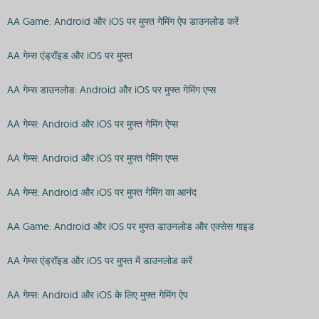
AA Game: Android और iOS पर मुफ्त गेमिंग ऐप डाउनलोड करें
AA गेम्स एंड्रॉइड और iOS पर मुफ्त
AA गेम्स डाउनलोड: Android और iOS पर मुफ्त गेमिंग एप्स
AA गेम्स: Android और iOS पर मुफ्त गेमिंग ऐप्स
AA गेम्स: Android और iOS पर मुफ्त गेमिंग एप्स
AA गेम्स: Android और iOS पर मुफ्त गेमिंग का आनंद
AA Game: Android और iOS पर मुफ्त डाउनलोड और एक्सेस गाइड
AA गेम्स एंड्रॉइड और iOS पर मुफ्त में डाउनलोड करें
AA गेम्स: Android और iOS के लिए मुफ्त गेमिंग ऐप