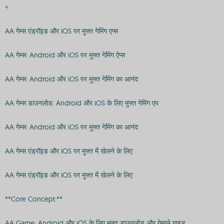
<
AA गेम्स एंड्रॉइड और iOS पर मुफ्त गेमिंग एप्स
AA गेम्स: Android और iOS पर मुफ्त गेमिंग ऐप्स
AA गेम्स: Android और iOS पर मुफ्त गेमिंग का आनंद
AA गेम्स डाउनलोड: Android और iOS के लिए मुफ्त गेमिंग एप
AA गेम्स: Android और iOS पर मुफ्त गेमिंग का आनंद
AA गेम्स एंड्रॉइड और iOS पर मुफ्त में खेलने के लिए
AA गेम्स एंड्रॉइड और iOS पर मुफ्त में खेलने के लिए
**Core Concept:**
AA Game: Android और iOS के लिए मुफ्त डाउनलोड और गेमप्ले गाइड