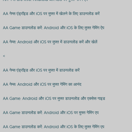
AA गेम्स एंड्रॉइड और iOS पर मुफ्त में खेलने के लिए डाउनलोड करें
AA Game डाउनलोड करें: Android और iOS के लिए मुफ्त गेमिंग ऐप
AA गेम्स: Android और iOS पर मुफ्त में डाउनलोड करें और खेलें
<
AA गेम्स एंड्रॉइड और iOS पर मुफ्त में डाउनलोड करें
AA गेम्स: Android और iOS पर मुफ्त गेमिंग का आनंद
AA Game: Android और iOS पर मुफ्त डाउनलोड और एक्सेस गाइड
AA Game डाउनलोड करें: Android और iOS पर मुफ्त गेमिंग एप
AA Game डाउनलोड करें: Android और iOS के लिए मुफ्त गेमिंग एप