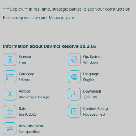
* **Deploy:** In real-time, strategic battles, place your constructs on
the hexagonal city grid. Manage your
Information about DaVinci Resolve 20.3.1.6
License
Op. System
Free
Windows
Category
Language
Editors
English
Author
Downloads
Blackmagic Design
3,250,119
Date
Content Rating
Jan 9, 2026
Not specified
Advertisement
Not specified