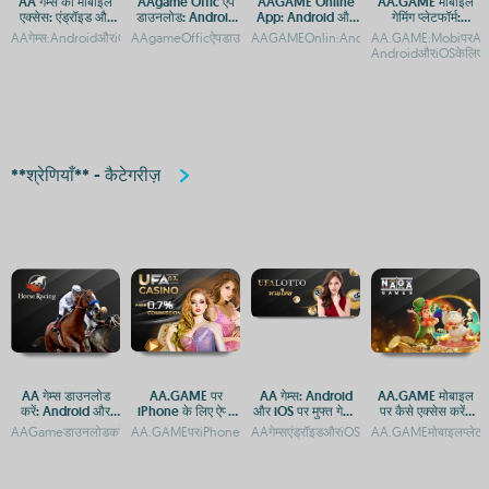
AA गेम्स का मोबाइल
AAgame Offic ऐप
AAGAME Online
AA.GAME मोबाइल
एक्सेस: एंड्रॉइड और
डाउनलोड: Android
App: Android और
गेमिंग प्लेटफॉर्म:
iOS ऐप डाउनलोड
और iOS प्लेटफ़ॉर्म पर
iOS पर डाउनलोड करें
Android और iOS पर
AAगेम्स:AndroidऔरiOSपरमुफ्तगेमिंगऐप्सAAगेम्स:AndroidऔरiOSपरमुफ्तगेमिंगकाआनंदAAGameड
AAgameOfficऐपडाउनलोड:AndroidऔरiOSप्लेटफ़ॉर्मपरगेमिंगएक्सेसA
AAGAMEOnlin:AndroidऔरAppleकेलिएAPPए
AA.GAME:MobiपरAndr
गाइड
एक्सेस गाइड
एक्सेस गाइड
AndroidऔरiOSकेलिएऐ
**श्रेणियाँ** - कैटेगरीज़
AA गेम्स डाउनलोड
AA.GAME पर
AA गेम्स: Android
AA.GAME मोबाइल
करें: Android और
iPhone के लिए ऐप्स
और iOS पर मुफ्त गेमिंग
पर कैसे एक्सेस करें?
iOS पर मुफ्त गेमिंग एप
और गेम्स डाउनलोड करें
ऐप्स का संग्रह
एंड्रॉइड और iOS ऐप
AAGameडाउनलोडकरें:AndroidऔरiOSकेलिएमुफ्तगेमिंगऐपAAगेम्सएंड्रॉइडऔरiOSपरमुफ्तमेंडाउनलोड
AA.GAMEपरiPhoneकेलिएAPKडाउनलोडऔरइंस्टॉलगाइडAA.GAMEपरiPho
AAगेम्सएंड्रॉइडऔरiOSपरमुफ्तमेंडाउनलोडकरेंAAग
AA.GAMEमोबाइलप्लेटफ़
डाउनलोड गाइड