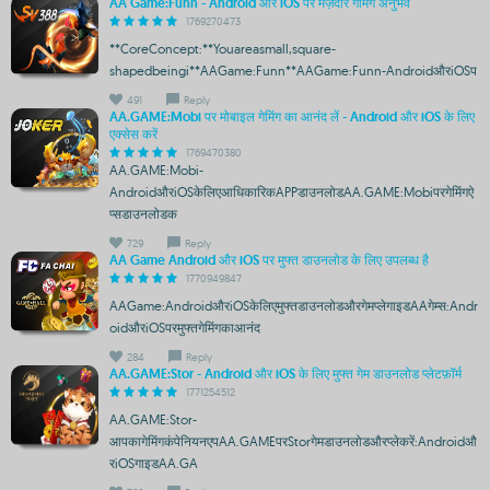
AA Game:Funn - Android और iOS पर मज़ेदार गेमिंग अनुभव
1769270473
**CoreConcept:**Youareasmall,square-
shapedbeingi**AAGame:Funn**AAGame:Funn-AndroidऔरiOSप
491
Reply
AA.GAME:Mobi पर मोबाइल गेमिंग का आनंद लें - Android और iOS के लिए
एक्सेस करें
1769470380
AA.GAME:Mobi-
AndroidऔरiOSकेलिएआधिकारिकAPPडाउनलोडAA.GAME:Mobiपरगेमिंगऐ
प्सडाउनलोडक
729
Reply
AA Game Android और iOS पर मुफ्त डाउनलोड के लिए उपलब्ध है
1770949847
AAGame:AndroidऔरiOSकेलिएमुफ्तडाउनलोडऔरगेमप्लेगाइडAAगेम्स:Andr
oidऔरiOSपरमुफ्तगेमिंगकाआनंद
284
Reply
AA.GAME:Stor - Android और iOS के लिए मुफ्त गेम डाउनलोड प्लेटफ़ॉर्म
1771254512
AA.GAME:Stor-
आपकागेमिंगकंपेनियनएपAA.GAMEपरStorगेमडाउनलोडऔरप्लेकरें:Androidऔ
रiOSगाइडAA.GA