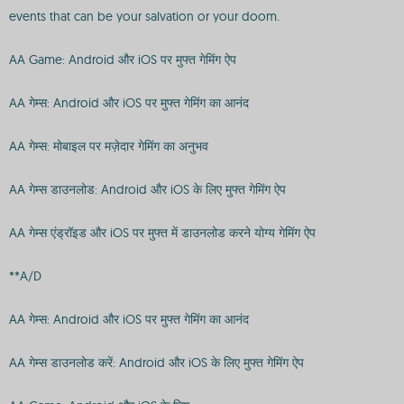
events that can be your salvation or your doom.
AA Game: Android और iOS पर मुफ्त गेमिंग ऐप
AA गेम्स: Android और iOS पर मुफ्त गेमिंग का आनंद
AA गेम्स: मोबाइल पर मज़ेदार गेमिंग का अनुभव
AA गेम्स डाउनलोड: Android और iOS के लिए मुफ्त गेमिंग ऐप
AA गेम्स एंड्रॉइड और iOS पर मुफ्त में डाउनलोड करने योग्य गेमिंग ऐप
**A/D
AA गेम्स: Android और iOS पर मुफ्त गेमिंग का आनंद
AA गेम्स डाउनलोड करें: Android और iOS के लिए मुफ्त गेमिंग ऐप