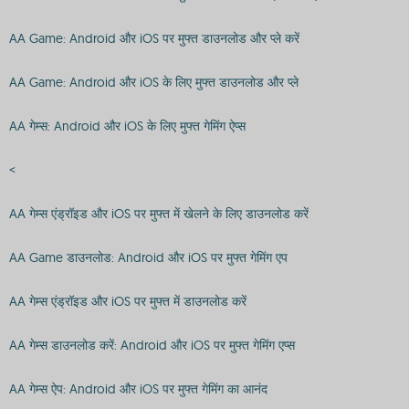
AA Game: Android और iOS पर मुफ्त डाउनलोड और प्ले करें
AA Game: Android और iOS के लिए मुफ्त डाउनलोड और प्ले
AA गेम्स: Android और iOS के लिए मुफ्त गेमिंग ऐप्स
<
AA गेम्स एंड्रॉइड और iOS पर मुफ्त में खेलने के लिए डाउनलोड करें
AA Game डाउनलोड: Android और iOS पर मुफ्त गेमिंग एप
AA गेम्स एंड्रॉइड और iOS पर मुफ्त में डाउनलोड करें
AA गेम्स डाउनलोड करें: Android और iOS पर मुफ्त गेमिंग एप्स
AA गेम्स ऐप: Android और iOS पर मुफ्त गेमिंग का आनंद