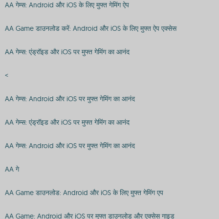
AA गेम्स: Android और iOS के लिए मुफ्त गेमिंग ऐप
AA Game डाउनलोड करें: Android और iOS के लिए मुफ्त ऐप एक्सेस
AA गेम्स: एंड्रॉइड और iOS पर मुफ्त गेमिंग का आनंद
<
AA गेम्स: Android और iOS पर मुफ्त गेमिंग का आनंद
AA गेम्स: एंड्रॉइड और iOS पर मुफ्त गेमिंग का आनंद
AA गेम्स: Android और iOS पर मुफ्त गेमिंग का आनंद
AA गे
AA Game डाउनलोड: Android और iOS के लिए मुफ्त गेमिंग एप
AA Game: Android और iOS पर मुफ्त डाउनलोड और एक्सेस गाइड