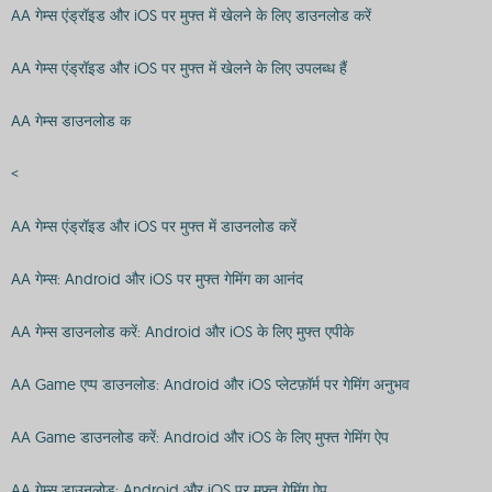
AA गेम्स एंड्रॉइड और iOS पर मुफ्त में खेलने के लिए डाउनलोड करें
AA गेम्स एंड्रॉइड और iOS पर मुफ्त में खेलने के लिए उपलब्ध हैं
AA गेम्स डाउनलोड क
<
AA गेम्स एंड्रॉइड और iOS पर मुफ्त में डाउनलोड करें
AA गेम्स: Android और iOS पर मुफ्त गेमिंग का आनंद
AA गेम्स डाउनलोड करें: Android और iOS के लिए मुफ्त एपीके
AA Game एप्प डाउनलोड: Android और iOS प्लेटफ़ॉर्म पर गेमिंग अनुभव
AA Game डाउनलोड करें: Android और iOS के लिए मुफ्त गेमिंग ऐप
AA गेम्स डाउनलोड: Android और iOS पर मुफ्त गेमिंग ऐप