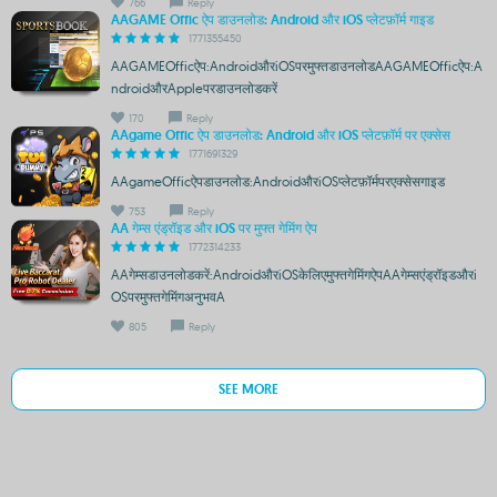
766
Reply
AAGAME Offic ऐप डाउनलोड: Android और iOS प्लेटफ़ॉर्म गाइड
1771355450
AAGAMEOfficऐप:AndroidऔरiOSपरमुफ्तडाउनलोडAAGAMEOfficऐप:A
ndroidऔरAppleपरडाउनलोडकरें
170
Reply
AAgame Offic ऐप डाउनलोड: Android और iOS प्लेटफ़ॉर्म पर एक्सेस
1771691329
AAgameOfficऐपडाउनलोड:AndroidऔरiOSप्लेटफ़ॉर्मपरएक्सेसगाइड
753
Reply
AA गेम्स एंड्रॉइड और iOS पर मुफ्त गेमिंग ऐप
1772314233
AAगेम्सडाउनलोडकरें:AndroidऔरiOSकेलिएमुफ्तगेमिंगऐपAAगेम्सएंड्रॉइडऔरi
OSपरमुफ्तगेमिंगअनुभवA
805
Reply
SEE MORE