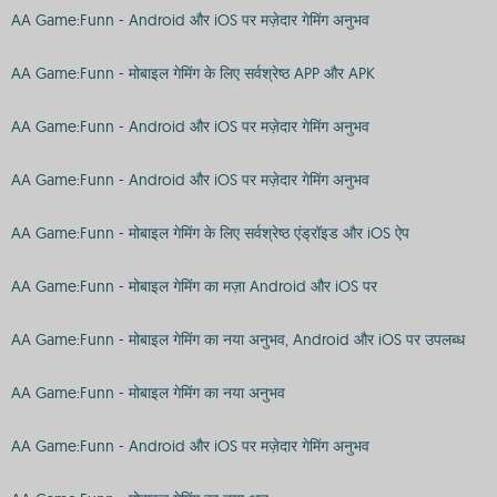
AA Game:Funn - Android और iOS पर मज़ेदार गेमिंग अनुभव
AA Game:Funn - मोबाइल गेमिंग के लिए सर्वश्रेष्ठ APP और APK
AA Game:Funn - Android और iOS पर मज़ेदार गेमिंग अनुभव
AA Game:Funn - Android और iOS पर मज़ेदार गेमिंग अनुभव
AA Game:Funn - मोबाइल गेमिंग के लिए सर्वश्रेष्ठ एंड्रॉइड और iOS ऐप
AA Game:Funn - मोबाइल गेमिंग का मज़ा Android और iOS पर
AA Game:Funn - मोबाइल गेमिंग का नया अनुभव, Android और iOS पर उपलब्ध
AA Game:Funn - मोबाइल गेमिंग का नया अनुभव
AA Game:Funn - Android और iOS पर मज़ेदार गेमिंग अनुभव