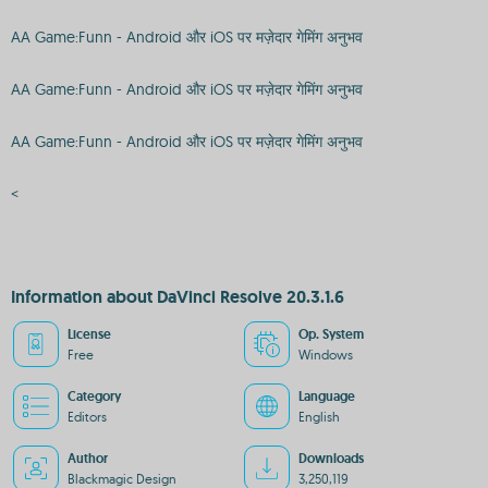
AA Game:Funn - Android और iOS पर मज़ेदार गेमिंग अनुभव
AA Game:Funn - Android और iOS पर मज़ेदार गेमिंग अनुभव
AA Game:Funn - Android और iOS पर मज़ेदार गेमिंग अनुभव
<
Information about DaVinci Resolve 20.3.1.6
License
Op. System
Free
Windows
Category
Language
Editors
English
Author
Downloads
Blackmagic Design
3,250,119