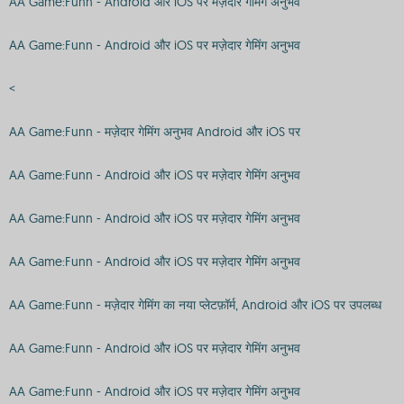
AA Game:Funn - Android और iOS पर मज़ेदार गेमिंग अनुभव
AA Game:Funn - Android और iOS पर मज़ेदार गेमिंग अनुभव
<
AA Game:Funn - मज़ेदार गेमिंग अनुभव Android और iOS पर
AA Game:Funn - Android और iOS पर मज़ेदार गेमिंग अनुभव
AA Game:Funn - Android और iOS पर मज़ेदार गेमिंग अनुभव
AA Game:Funn - Android और iOS पर मज़ेदार गेमिंग अनुभव
AA Game:Funn - मज़ेदार गेमिंग का नया प्लेटफ़ॉर्म, Android और iOS पर उपलब्ध
AA Game:Funn - Android और iOS पर मज़ेदार गेमिंग अनुभव
AA Game:Funn - Android और iOS पर मज़ेदार गेमिंग अनुभव