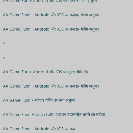
AA Game Funn: Android और iOS पर मज़ेदार गेमिंग अनुभव
AA Game:Funn - Android और iOS पर मज़ेदार गेमिंग अनुभव
AA Game:Funn - Android और iOS पर मज़ेदार गेमिंग अनुभव
<
<
AA Game Funn: Android और iOS पर मुफ्त गेमिंग ऐप
AA Game:Funn - Android और iOS पर मज़ेदार गेमिंग अनुभव
AA Game:Funn - मज़ेदार गेमिंग का नया अनुभव
AA Game:Funn Android और iOS पर डाउनलोड करने का तरीका
AA Game:Funn - Android और iOS पर मज़