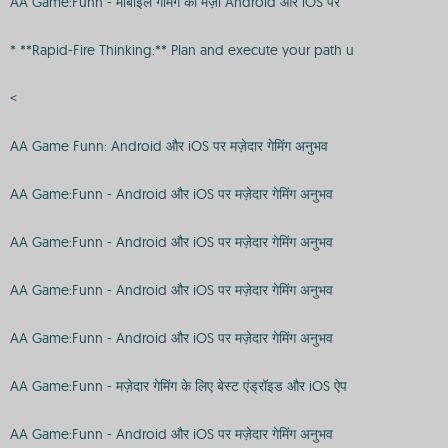
AA Game:Funn - मोबाइल गेमिंग का मज़ा Android और iOS पर
* **Rapid-Fire Thinking:** Plan and execute your path u
<
AA Game Funn: Android और iOS पर मज़ेदार गेमिंग अनुभव
AA Game:Funn - Android और iOS पर मज़ेदार गेमिंग अनुभव
AA Game:Funn - Android और iOS पर मज़ेदार गेमिंग अनुभव
AA Game:Funn - Android और iOS पर मज़ेदार गेमिंग अनुभव
AA Game:Funn - Android और iOS पर मज़ेदार गेमिंग अनुभव
AA Game:Funn - मज़ेदार गेमिंग के लिए बेस्ट एंड्रॉइड और iOS ऐप
AA Game:Funn - Android और iOS पर मज़ेदार गेमिंग अनुभव