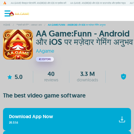
AA.GAME मोबाइल प्लेटफॉर्म: ANDROID और IOS पर एक्सेस करें
AA GAME: ANDROID और IOS पर डाउनलोड और एक्सेस गाइड
AA ग
HOME
/
**हमारे बारे में** - अबाउट अस
/
AA GAME:FUNN - ANDROID और IOS पर मज़ेदार गेमिंग अनुभव
AA Game:Funn - Android
और iOS पर मज़ेदार गेमिंग अनुभव
AAgame
#2
EDITORS
40
3.3 M
5.0
reviews
downloads
The best video game software
Download App Now
20.3.1.6