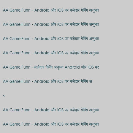
AA Game:Funn - Android और iOS पर मज़ेदार गेमिंग अनुभव
AA Game:Funn - Android और iOS पर मज़ेदार गेमिंग अनुभव
AA Game:Funn - Android और iOS पर मज़ेदार गेमिंग अनुभव
AA Game:Funn - Android और iOS पर मज़ेदार गेमिंग अनुभव
AA Game:Funn - मज़ेदार गेमिंग अनुभव Android और iOS पर
AA Game:Funn - Android और iOS पर मज़ेदार गेमिंग अ
<
AA Game:Funn - Android और iOS पर मज़ेदार गेमिंग अनुभव
AA Game:Funn - Android और iOS पर मज़ेदार गेमिंग अनुभव