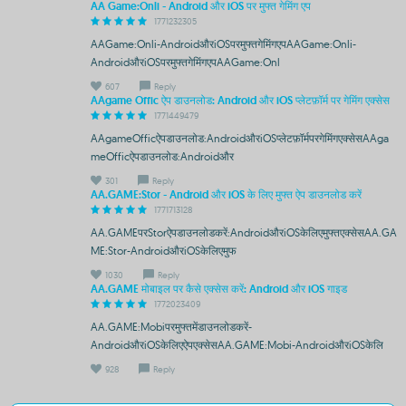
AA Game:Onli - Android और iOS पर मुफ्त गेमिंग एप
1771232305
AAGame:Onli-AndroidऔरiOSपरमुफ्तगेमिंगएपAAGame:Onli-
AndroidऔरiOSपरमुफ्तगेमिंगएपAAGame:Onl
607
Reply
AAgame Offic ऐप डाउनलोड: Android और iOS प्लेटफ़ॉर्म पर गेमिंग एक्सेस
1771449479
AAgameOfficऐपडाउनलोड:AndroidऔरiOSप्लेटफ़ॉर्मपरगेमिंगएक्सेसAAga
meOfficऐपडाउनलोड:Androidऔर
301
Reply
AA.GAME:Stor - Android और iOS के लिए मुफ्त ऐप डाउनलोड करें
1771713128
AA.GAMEपरStorऐपडाउनलोडकरें:AndroidऔरiOSकेलिएमुफ्तएक्सेसAA.GA
ME:Stor-AndroidऔरiOSकेलिएमुफ
1030
Reply
AA.GAME मोबाइल पर कैसे एक्सेस करें: Android और iOS गाइड
1772023409
AA.GAME:Mobiपरमुफ्तमेंडाउनलोडकरें-
AndroidऔरiOSकेलिएऐपएक्सेसAA.GAME:Mobi-AndroidऔरiOSकेलि
928
Reply