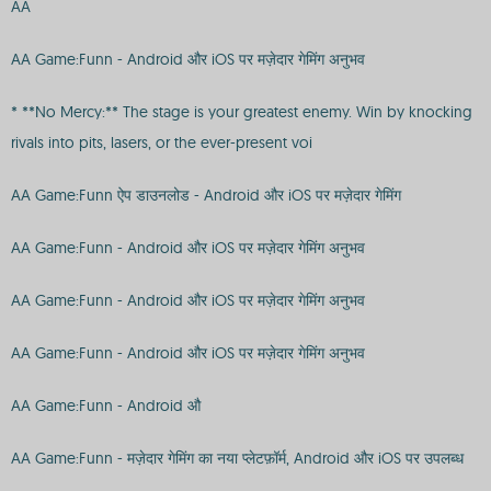
AA
AA Game:Funn - Android और iOS पर मज़ेदार गेमिंग अनुभव
* **No Mercy:** The stage is your greatest enemy. Win by knocking
rivals into pits, lasers, or the ever-present voi
AA Game:Funn ऐप डाउनलोड - Android और iOS पर मज़ेदार गेमिंग
AA Game:Funn - Android और iOS पर मज़ेदार गेमिंग अनुभव
AA Game:Funn - Android और iOS पर मज़ेदार गेमिंग अनुभव
AA Game:Funn - Android और iOS पर मज़ेदार गेमिंग अनुभव
AA Game:Funn - Android औ
AA Game:Funn - मज़ेदार गेमिंग का नया प्लेटफ़ॉर्म, Android और iOS पर उपलब्ध