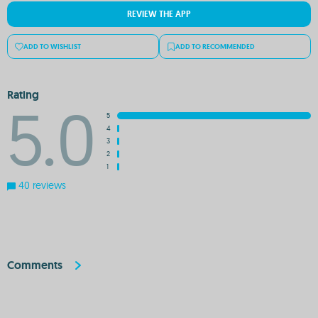
REVIEW THE APP
ADD TO WISHLIST
ADD TO RECOMMENDED
Rating
5.0
5
4
3
2
1
40 reviews
Comments