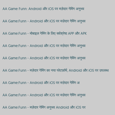
AA Game Funn: Android और iOS पर मज़ेदार गेमिंग अनुभव
AA Game:Funn - Android और iOS पर मज़ेदार गेमिंग अनुभव
AA Game:Funn - मोबाइल गेमिंग के लिए सर्वश्रेष्ठ APP और APK
AA Game:Funn - Android और iOS पर मज़ेदार गेमिंग अनुभव
AA Game:Funn - Android और iOS पर मज़ेदार गेमिंग अनुभव
AA Game:Funn - मज़ेदार गेमिंग का नया प्लेटफ़ॉर्म, Android और iOS पर उपलब्ध
AA Game:Funn - Android और iOS पर मज़ेदार गेमिंग अ
AA Game:Funn - Android और iOS पर मज़ेदार गेमिंग अनुभव
AA Game:Funn - मज़ेदार गेमिंग अनुभव Android और iOS पर