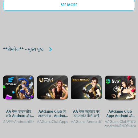
SEE MORE
**होमपेज** - मुख्य पृष्ठ
AA गेम्स डाउनलोड
AAGame Club ऐप
AA गेम्स एंड्रॉइड पर
AAGame Club
करें: Android और
डाउनलोड - Android
डाउनलोड कैसे करें?
App: Android और
iOS के लिए मुफ्त गेमिंग
और iOS प्लेटफॉर्म
iOS प्लेटफ़ॉर्म पर
AAगेम्स:AndroidऔरiOSकेलिएबेस्टगेमिंगऐप्सAAGame:AndroidऔरiOSकेलिएमुफ्तडाउनलोडऔरएक्
AAGameClubApp:AndroidऔरiOSप्लेटफ़ॉर्मपरडाउनलोडगाइडAAGa
AAGame:AndroidऔरiOSपरडाउनलोडकैसेकरे
AAGameClubऐपडाउन
ऐप
एक्सेस
डाउनलोड गाइड
AndroidऔरiOSप्लेटफ़ॉ