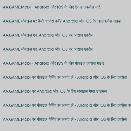
AA.GAME:Mobi - Android और iOS के लिए ऐप डाउनलोड करें
AA.GAME मोबाइल पर कैसे एक्सेस करें? Android और iOS ऐप डाउनलोड गाइड
AA.GAME मोबाइल ऐप: Android और iOS पर आसान एक्सेस
AA.GAME मोबाइल ऐप: Android और iOS पर आसान एक्सेस
AA.GAME:Mobi - Android और iOS के लिए मोबाइल एक्सेस गाइड
AA.GAME:Mobi पर मोबाइल गेमिंग का आनंद लें - Android और iOS के लिए एक्सेस
AA.GAME:Mobi पर Android और iOS के लिए मोबाइल गेम्स डाउनल
AA.GAME:Mobi पर मोबाइल गेमिंग का आनंद लें - Android और iOS के लिए एक्सेस करे
AA.GAME:Mobi पर मोबाइल गेमिंग का आनंद लें - Android और iOS के लिए एक्सेस