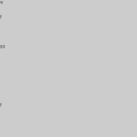
ेस
ं
ाइड
ं