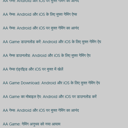
AA गेम्स: Android और iOS पर मुफ्त गेमिंग का आनंद
AA गेम्स: Android और iOS के लिए मुफ्त गेमिंग ऐप्स
AA गेम्स: Android और iOS पर मुफ्त गेमिंग का आनंद
AA Game डाउनलोड करें: Android और iOS के लिए मुफ्त गेमिंग ऐप
AA गेम्स डाउनलोड: Android और iOS के लिए मुफ्त गेमिंग ऐप
AA गेम्स एंड्रॉइड और iOS पर मुफ्त में खेलें
AA Game Download: Android और iOS के लिए मुफ्त गेमिंग ऐप
AA Game का मोबाइल ऐप: Android और iOS पर डाउनलोड करें
AA गेम्स: Android और iOS पर मुफ्त गेमिंग का आनंद
AA Game: गेमिंग अनुभव को नया आयाम