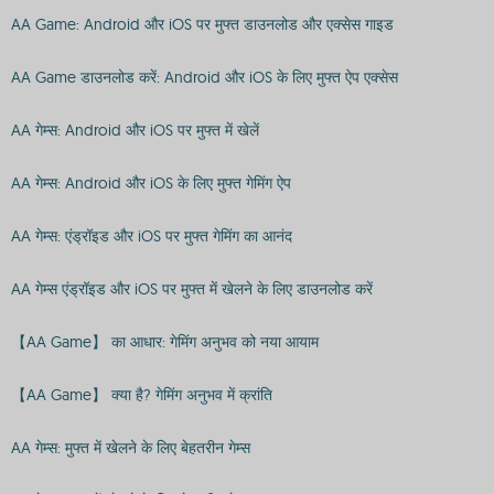
AA Game: Android और iOS पर मुफ्त डाउनलोड और एक्सेस गाइड
AA Game डाउनलोड करें: Android और iOS के लिए मुफ्त ऐप एक्सेस
AA गेम्स: Android और iOS पर मुफ्त में खेलें
AA गेम्स: Android और iOS के लिए मुफ्त गेमिंग ऐप
AA गेम्स: एंड्रॉइड और iOS पर मुफ्त गेमिंग का आनंद
AA गेम्स एंड्रॉइड और iOS पर मुफ्त में खेलने के लिए डाउनलोड करें
【AA Game】 का आधार: गेमिंग अनुभव को नया आयाम
【AA Game】 क्या है? गेमिंग अनुभव में क्रांति
AA गेम्स: मुफ्त में खेलने के लिए बेहतरीन गेम्स