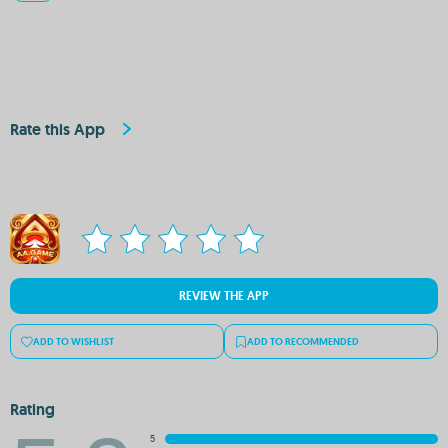
Rate this App
REVIEW THE APP
ADD TO WISHLIST
ADD TO RECOMMENDED
Rating
5