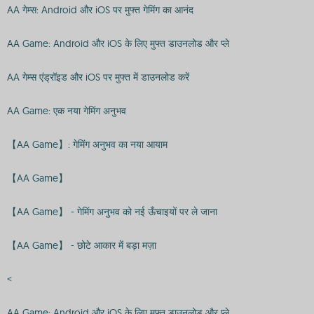
AA गेम्स: Android और iOS पर मुफ्त गेमिंग का आनंद
AA Game: Android और iOS के लिए मुफ्त डाउनलोड और प्ले
AA गेम्स एंड्रॉइड और iOS पर मुफ्त में डाउनलोड करें
AA Game: एक नया गेमिंग अनुभव
【AA Game】: गेमिंग अनुभव का नया आयाम
【AA Game】
【AA Game】 - गेमिंग अनुभव को नई ऊँचाइयों पर ले जाना
【AA Game】 - छोटे आकार में बड़ा मज़ा
<
AA Game: Android और iOS के लिए मुफ्त डाउनलोड और प्ले