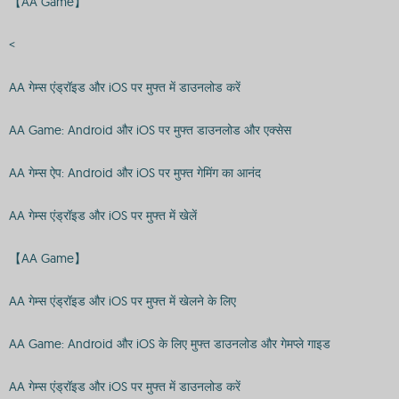
【AA Game】
<
AA गेम्स एंड्रॉइड और iOS पर मुफ्त में डाउनलोड करें
AA Game: Android और iOS पर मुफ्त डाउनलोड और एक्सेस
AA गेम्स ऐप: Android और iOS पर मुफ्त गेमिंग का आनंद
AA गेम्स एंड्रॉइड और iOS पर मुफ्त में खेलें
【AA Game】
AA गेम्स एंड्रॉइड और iOS पर मुफ्त में खेलने के लिए
AA Game: Android और iOS के लिए मुफ्त डाउनलोड और गेमप्ले गाइड
AA गेम्स एंड्रॉइड और iOS पर मुफ्त में डाउनलोड करें