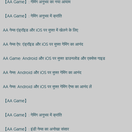
【AA Game】: गेमिंग अनुभव का नया आयाम
【AA Game】: गेमिंग अनुभव में क्रांति
AA गेम्स एंड्रॉइड और iOS पर मुफ्त में खेलने के लिए
AA गेम्स ऐप: एंड्रॉइड और iOS पर मुफ्त गेमिंग का आनंद
AA Game: Android और iOS पर मुफ्त डाउनलोड और एक्सेस गाइड
AA गेम्स: Android और iOS पर मुफ्त गेमिंग का आनंद
AA गेम्स: Android और iOS पर मुफ्त गेमिंग ऐप्स का आनंद लें
【AA Game】
【AA Game】: गेमिंग अनुभव में क्रांति
【AA Game】: इंडी गेम्स का अनोखा संसार