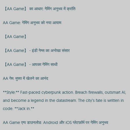
【AA Game】 का आधार: गेमिंग अनुभव में क्रांति
AA Game: गेमिंग अनुभव को नया आयाम
【AA Game】
【AA Game】 - इंडी गेम्स का अनोखा संसार
【AA Game】 - आपका गेमिंग साथी
AA गेम: मुफ्त में खेलने का आनंद
**Style:** Fast-paced cyberpunk action. Breach firewalls, outsmart AI,
and become a legend in the datastream. The city’s fate is written in
code. **Jack in.**
AA Game एप्प डाउनलोड: Android और iOS प्लेटफ़ॉर्म पर गेमिंग अनुभव