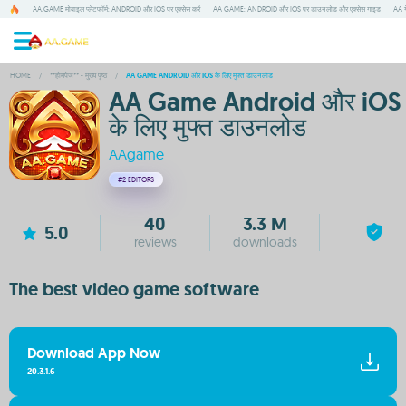
AA.GAME मोबाइल प्लेटफॉर्म: ANDROID और IOS पर एक्सेस करें
AA GAME: ANDROID और IOS पर डाउनलोड और एक्सेस गाइड
AA ग
HOME
/
**होमपेज** - मुख्य पृष्ठ
/
AA GAME ANDROID और IOS के लिए मुफ्त डाउनलोड
AA Game Android और iOS
के लिए मुफ्त डाउनलोड
AAgame
#2
EDITORS
40
3.3 M
5.0
reviews
downloads
The best video game software
Download App Now
20.3.1.6