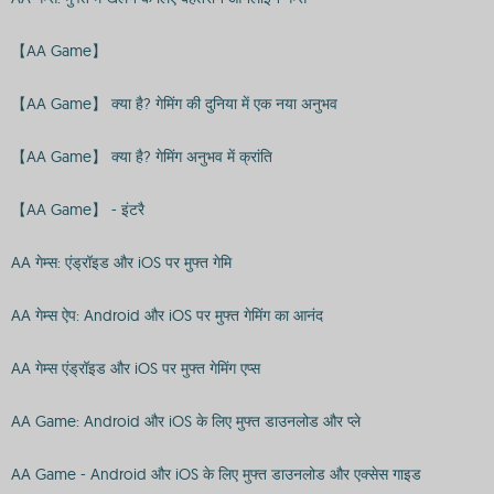
【AA Game】
【AA Game】 क्या है? गेमिंग की दुनिया में एक नया अनुभव
【AA Game】 क्या है? गेमिंग अनुभव में क्रांति
【AA Game】 - इंटरै
AA गेम्स: एंड्रॉइड और iOS पर मुफ्त गेमि
AA गेम्स ऐप: Android और iOS पर मुफ्त गेमिंग का आनंद
AA गेम्स एंड्रॉइड और iOS पर मुफ्त गेमिंग एप्स
AA Game: Android और iOS के लिए मुफ्त डाउनलोड और प्ले
AA Game - Android और iOS के लिए मुफ्त डाउनलोड और एक्सेस गाइड