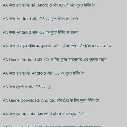
AA गेम्स डाउनलोड करें: Android और iOS के लिए मुफ्त गेमिंग ऐप
AA गेम्स: Android और iOS पर मुफ्त गेमिंग का आनंद
AA गेम्स: Android और iOS पर मुफ्त गेमिंग का आनंद
AA गेम्स: मोबाइल गेमिंग का मुफ्त प्लेटफॉर्म - Android और iOS पर डाउनलोड
AA Game: Android और iOS के लिए मुफ्त डाउनलोड और एक्सेस गाइड
AA गेम्स डाउनलोड: Android और iOS पर मुफ्त गेमिंग ऐप
AA गेम्स एंड्रॉइड और iOS पर मुफ्
AA Game Download: Android और iOS के लिए मुफ्त गेमिंग ऐप
AA गेम्स एप्प डाउनलोड: Android और iOS पर मुफ्त गेमिंग