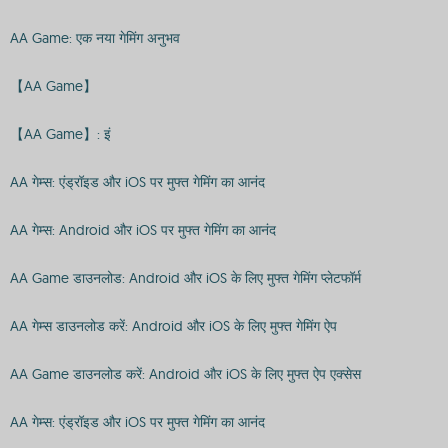
AA Game: एक नया गेमिंग अनुभव
【AA Game】
【AA Game】: इं
AA गेम्स: एंड्रॉइड और iOS पर मुफ्त गेमिंग का आनंद
AA गेम्स: Android और iOS पर मुफ्त गेमिंग का आनंद
AA Game डाउनलोड: Android और iOS के लिए मुफ्त गेमिंग प्लेटफॉर्म
AA गेम्स डाउनलोड करें: Android और iOS के लिए मुफ्त गेमिंग ऐप
AA Game डाउनलोड करें: Android और iOS के लिए मुफ्त ऐप एक्सेस
AA गेम्स: एंड्रॉइड और iOS पर मुफ्त गेमिंग का आनंद