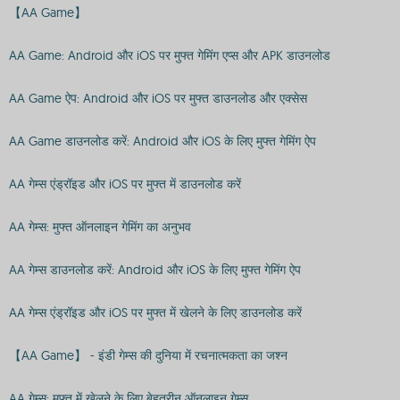
【AA Game】
AA Game: Android और iOS पर मुफ्त गेमिंग एप्स और APK डाउनलोड
AA Game ऐप: Android और iOS पर मुफ्त डाउनलोड और एक्सेस
AA Game डाउनलोड करें: Android और iOS के लिए मुफ्त गेमिंग ऐप
AA गेम्स एंड्रॉइड और iOS पर मुफ्त में डाउनलोड करें
AA गेम्स: मुफ्त ऑनलाइन गेमिंग का अनुभव
AA गेम्स डाउनलोड करें: Android और iOS के लिए मुफ्त गेमिंग ऐप
AA गेम्स एंड्रॉइड और iOS पर मुफ्त में खेलने के लिए डाउनलोड करें
【AA Game】 - इंडी गेम्स की दुनिया में रचनात्मकता का जश्न
AA गेम्स: मुफ्त में खेलने के लिए बेहतरीन ऑनलाइन गेम्स