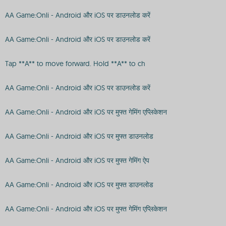
AA Game:Onli - Android और iOS पर डाउनलोड करें
AA Game:Onli - Android और iOS पर डाउनलोड करें
Tap **A** to move forward. Hold **A** to ch
AA Game:Onli - Android और iOS पर डाउनलोड करें
AA Game:Onli - Android और iOS पर मुफ्त गेमिंग एप्लिकेशन
AA Game:Onli - Android और iOS पर मुफ्त डाउनलोड
AA Game:Onli - Android और iOS पर मुफ्त गेमिंग ऐप
AA Game:Onli - Android और iOS पर मुफ्त डाउनलोड
AA Game:Onli - Android और iOS पर मुफ्त गेमिंग एप्लिकेशन