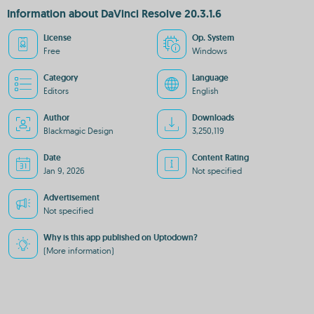
Information about DaVinci Resolve 20.3.1.6
License
Op. System
Free
Windows
Category
Language
Editors
English
Author
Downloads
Blackmagic Design
3,250,119
Date
Content Rating
Jan 9, 2026
Not specified
Advertisement
Not specified
Why is this app published on Uptodown?
(More information)