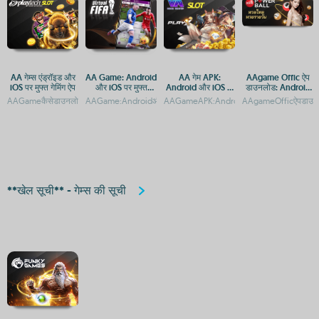
AA गेम्स एंड्रॉइड और
AA Game: Android
AA गेम APK:
AAgame Offic ऐप
iOS पर मुफ्त गेमिंग ऐप
और iOS पर मुफ्त
Android और iOS के
डाउनलोड: Android
डाउनलोड और एक्सेस
लिए मुफ्त डाउनलोड
और iOS प्लेटफ़ॉर्म पर
AAGameकैसेडाउनलोडकरें:AndroidऔरiOSगाइडAAगेम्स:AndroidऔरiOSकेलिएमुफ्तगेमिंगऐप्सAAगे
AAGame:AndroidऔरiOSकेलिएमुफ्तडाउनलोडऔरगेमिंगएक्सेसAAगेम्सएंड्रॉ
AAGameAPK:AndroidऔरiOSकेलिएमुफ्तडाउ
AAgameOfficऐपडाउनलो
गाइड
एक्सेस गाइड
**खेल सूची** - गेम्स की सूची