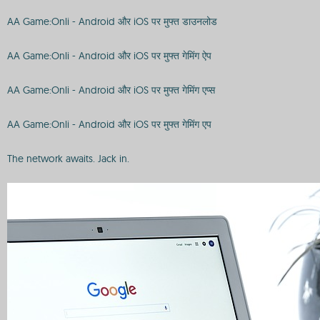
AA Game:Onli - Android और iOS पर मुफ्त डाउनलोड
AA Game:Onli - Android और iOS पर मुफ्त गेमिंग ऐप
AA Game:Onli - Android और iOS पर मुफ्त गेमिंग एप्स
AA Game:Onli - Android और iOS पर मुफ्त गेमिंग एप
The network awaits. Jack in.