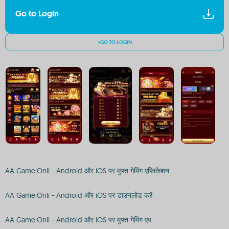
Go to Login
>GO TO LOGIN
AA Game:Onli - Android और iOS पर मुफ्त गेमिंग एप्लिकेशन
AA Game:Onli - Android और iOS पर डाउनलोड करें
AA Game:Onli - Android और iOS पर मुफ्त गेमिंग एप