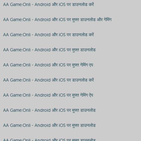
AA Game:Onli - Android और iOS पर डाउनलोड करें
AA Game:Onli - Android और iOS पर मुफ्त डाउनलोड और गेमिंग
AA Game:Onli - Android और iOS पर डाउनलोड करें
AA Game:Onli - Android और iOS पर मुफ्त डाउनलोड
AA Game:Onli - Android और iOS पर मुफ्त गेमिंग एप
AA Game:Onli - Android और iOS पर डाउनलोड करें
AA Game:Onli - Android और iOS पर मुफ्त गेमिंग ऐप
AA Game:Onli - Android और iOS पर मुफ्त डाउनलोड
AA Game:Onli - Android और iOS पर मुफ्त डाउनलोड
AA Game:Onli - Android और iOS पर मुफ्त डाउनलोड