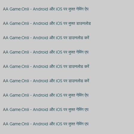
AA Game:Onli - Android और iOS पर मुफ्त गेमिंग ऐप
AA Game:Onli - Android और iOS पर मुफ्त डाउनलोड
AA Game:Onli - Android और iOS पर डाउनलोड करें
AA Game:Onli - Android और iOS पर मुफ्त गेमिंग एप
AA Game:Onli - Android और iOS पर डाउनलोड करें
AA Game:Onli - Android और iOS पर डाउनलोड करें
AA Game:Onli - Android और iOS पर मुफ्त गेमिंग ऐप
AA Game:Onli - Android और iOS पर मुफ्त गेमिंग एप
AA Game:Onli - Android और iOS पर मुफ्त गेमिंग एप