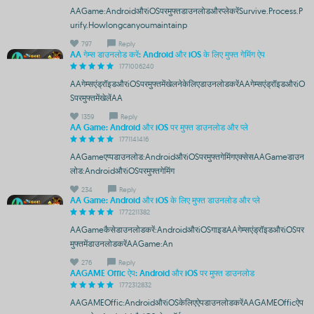
AAGame:AndroidऔरiOSपरमुफ्तडाउनलोडऔरप्लेकरेंSurvive.Process.P
urify.Howlongcanyoumaintainp
797
Reply
AA गेम्स डाउनलोड करें: Android और iOS के लिए मुफ्त गेमिंग ऐप
1771006240
AAगेम्सएंड्रॉइडऔरiOSपरमुफ्तमेंखेलनेकेलिएडाउनलोडकरेंAAगेम्सएंड्रॉइडऔरiO
Sपरमुफ्तमेंखेलेंAA
1359
Reply
AA Game: Android और iOS पर मुफ्त डाउनलोड और प्ले
1771141416
AAGameएप्पडाउनलोड:AndroidऔरiOSपरमुफ्तगेमिंगएक्सेसAAGameडाउन
लोड:AndroidऔरiOSपरमुफ्तगेमिंग
234
Reply
AA Game: Android और iOS के लिए मुफ्त डाउनलोड और प्ले
1772211382
AAGameकैसेडाउनलोडकरें:AndroidऔरiOSगाइडAAगेम्सएंड्रॉइडऔरiOSपर
मुफ्तमेंडाउनलोडकरेंAAGame:An
276
Reply
AAGAME Offic ऐप: Android और iOS पर मुफ्त डाउनलोड
1772312832
AAGAMEOffic:AndroidऔरiOSकेलिएऐपडाउनलोडकरेंAAGAMEOfficऐप