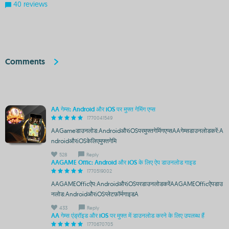
40 reviews
Comments
AA गेम्स: Android और iOS पर मुफ्त गेमिंग एप्स
1770041549
AAGameडाउनलोड:AndroidऔरiOSपरमुफ्तगेमिंगएप्सAAगेम्सडाउनलोडकरें:A
ndroidऔरiOSकेलिएमुफ्तगेमि
528
Reply
AAGAME Offic: Android और iOS के लिए ऐप डाउनलोड गाइड
1770519002
AAGAMEOfficऐप:AndroidऔरiOSपरडाउनलोडकरेंAAGAMEOfficऐपडाउ
नलोड:AndroidऔरiOSप्लेटफ़ॉर्मगाइडA
433
Reply
AA गेम्स एंड्रॉइड और iOS पर मुफ्त में डाउनलोड करने के लिए उपलब्ध हैं
1770670705