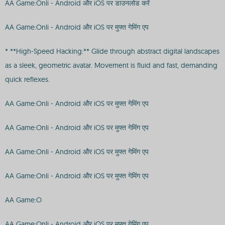
AA Game:Onli - Android और iOS पर डाउनलोड करें
AA Game:Onli - Android और iOS पर मुफ्त गेमिंग एप
* **High-Speed Hacking:** Glide through abstract digital landscapes
as a sleek, geometric avatar. Movement is fluid and fast, demanding
quick reflexes.
AA Game:Onli - Android और iOS पर मुफ्त गेमिंग एप
AA Game:Onli - Android और iOS पर मुफ्त गेमिंग एप
AA Game:Onli - Android और iOS पर मुफ्त गेमिंग एप
AA Game:Onli - Android और iOS पर मुफ्त गेमिंग एप
AA Game:O
AA Game:Onli - Android और iOS पर मुफ्त गेमिंग एप