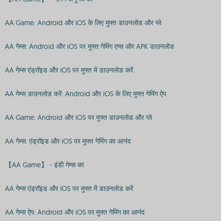
AA Game: Android और iOS के लिए मुफ्त डाउनलोड और प्ले
AA गेम्स: Android और iOS पर मुफ्त गेमिंग एप्स और APK डाउनलोड
AA गेम्स एंड्रॉइड और iOS पर मुफ्त में डाउनलोड करें
AA गेम्स डाउनलोड करें: Android और iOS के लिए मुफ्त गेमिंग ऐप
AA Game: Android और iOS पर मुफ्त डाउनलोड और प्ले
AA गेम्स: एंड्रॉइड और iOS पर मुफ्त गेमिंग का आनंद
【AA Game】 - इंडी गेम्स का
AA गेम्स एंड्रॉइड और iOS पर मुफ्त में डाउनलोड करें
AA गेम्स ऐप: Android और iOS पर मुफ्त गेमिंग का आनंद