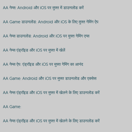
AA गेम्स: Android और iOS पर मुफ्त में डाउनलोड करें
AA Game डाउनलोड: Android और iOS के लिए मुफ्त गेमिंग ऐप
AA गेम्स डाउनलोड: Android और iOS पर मुफ्त गेमिंग एप्स
AA गेम्स एंड्रॉइड और iOS पर मुफ्त में खेलें
AA गेम्स ऐप: एंड्रॉइड और iOS पर मुफ्त गेमिंग का आनंद
AA Game: Android और iOS पर मुफ्त डाउनलोड और एक्सेस
AA गेम्स एंड्रॉइड और iOS पर मुफ्त में खेलने के लिए डाउनलोड करें
AA Game:
AA गेम्स एंड्रॉइड और iOS पर मुफ्त में खेलने के लिए डाउनलोड करें