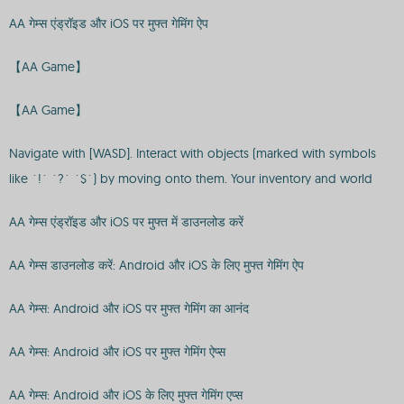
AA गेम्स एंड्रॉइड और iOS पर मुफ्त गेमिंग ऐप
【AA Game】
【AA Game】
Navigate with [WASD]. Interact with objects (marked with symbols
like `!` `?` `$`) by moving onto them. Your inventory and world
AA गेम्स एंड्रॉइड और iOS पर मुफ्त में डाउनलोड करें
AA गेम्स डाउनलोड करें: Android और iOS के लिए मुफ्त गेमिंग ऐप
AA गेम्स: Android और iOS पर मुफ्त गेमिंग का आनंद
AA गेम्स: Android और iOS पर मुफ्त गेमिंग ऐप्स
AA गेम्स: Android और iOS के लिए मुफ्त गेमिंग एप्स