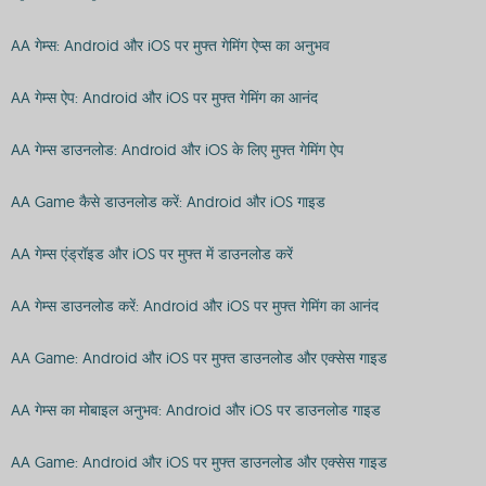
AA गेम्स: Android और iOS पर मुफ्त गेमिंग ऐप्स का अनुभव
AA गेम्स ऐप: Android और iOS पर मुफ्त गेमिंग का आनंद
AA गेम्स डाउनलोड: Android और iOS के लिए मुफ्त गेमिंग ऐप
AA Game कैसे डाउनलोड करें: Android और iOS गाइड
AA गेम्स एंड्रॉइड और iOS पर मुफ्त में डाउनलोड करें
AA गेम्स डाउनलोड करें: Android और iOS पर मुफ्त गेमिंग का आनंद
AA Game: Android और iOS पर मुफ्त डाउनलोड और एक्सेस गाइड
AA गेम्स का मोबाइल अनुभव: Android और iOS पर डाउनलोड गाइड
AA Game: Android और iOS पर मुफ्त डाउनलोड और एक्सेस गाइड