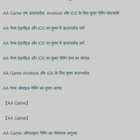
AA Game एप्प डाउनलोड: Android और iOS के लिए मुफ्त गेमिंग प्लेटफॉर्म
AA गेम्स एंड्रॉइड और iOS पर मुफ्त में डाउनलोड करें
AA गेम्स एंड्रॉइड और iOS पर मुफ्त में डाउनलोड करें
AA गेम्स एंड्रॉइड और iOS पर मुफ्त गेमिंग एप्स का संग्रह
AA Game Android और iOS के लिए मुफ्त डाउनलोड
AA गेम्स: मोबाइल गेमिंग का मुफ्त आनंद
【AA Game】
【AA Game】
AA Game: ऑनलाइन गेमिंग का रोमांचक अनुभव