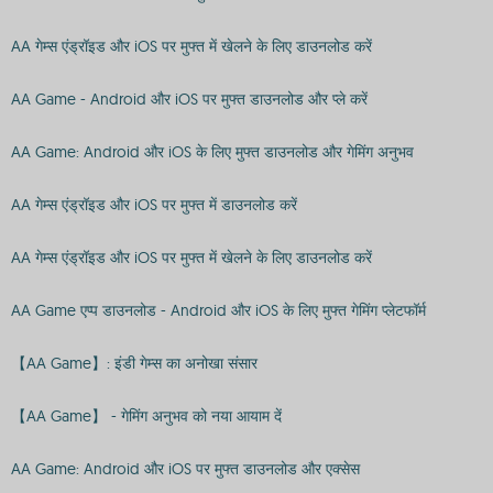
AA गेम्स एंड्रॉइड और iOS पर मुफ्त में खेलने के लिए डाउनलोड करें
AA Game - Android और iOS पर मुफ्त डाउनलोड और प्ले करें
AA Game: Android और iOS के लिए मुफ्त डाउनलोड और गेमिंग अनुभव
AA गेम्स एंड्रॉइड और iOS पर मुफ्त में डाउनलोड करें
AA गेम्स एंड्रॉइड और iOS पर मुफ्त में खेलने के लिए डाउनलोड करें
AA Game एप्प डाउनलोड - Android और iOS के लिए मुफ्त गेमिंग प्लेटफॉर्म
【AA Game】: इंडी गेम्स का अनोखा संसार
【AA Game】 - गेमिंग अनुभव को नया आयाम दें
AA Game: Android और iOS पर मुफ्त डाउनलोड और एक्सेस