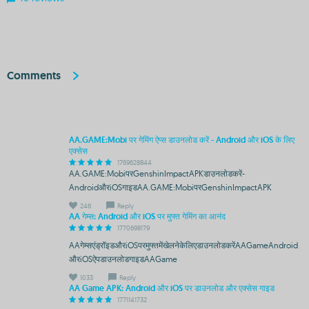
Comments
AA.GAME:Mobi पर गेमिंग ऐप्स डाउनलोड करें - Android और iOS के लिए
एक्सेस
1769628844
AA.GAME:MobiपरGenshinImpactAPKडाउनलोडकरें-
AndroidऔरiOSगाइडAA.GAME:MobiपरGenshinImpactAPK
246
Reply
AA गेम्स: Android और iOS पर मुफ्त गेमिंग का आनंद
1770698179
AAगेम्सएंड्रॉइडऔरiOSपरमुफ्तमेंखेलनेकेलिएडाउनलोडकरेंAAGameAndroid
औरiOSऐपडाउनलोडगाइडAAGame
1033
Reply
AA Game APK: Android और iOS पर डाउनलोड और एक्सेस गाइड
1771141732