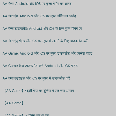
AA गेम्स: Android और iOS पर मुफ्त गेमिंग का आनंद
AA गेम्स ऐप: Android और iOS पर मुफ्त गेमिंग का आनंद
AA गेम्स डाउनलोड: Android और iOS के लिए मुफ्त गेमिंग ऐप
AA गेम्स एंड्रॉइड और iOS पर मुफ्त में खेलने के लिए डाउनलोड करें
AA Game: Android और iOS पर मुफ्त डाउनलोड और एक्सेस गाइड
AA Game कैसे डाउनलोड करें: Android और iOS गाइड
AA गेम्स एंड्रॉइड और iOS पर मुफ्त में डाउनलोड करें
【AA Game】: इंडी गेम्स की दुनिया में एक नया आयाम
【AA Game】
【AA Game】 - गेमिंग अनुभव का