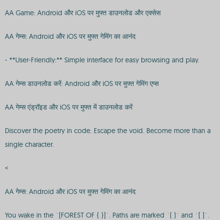
AA Game: Android और iOS पर मुफ्त डाउनलोड और एक्सेस
AA गेम्स: Android और iOS पर मुफ्त गेमिंग का आनंद
- **User-Friendly:** Simple interface for easy browsing and play.
AA गेम्स डाउनलोड करें: Android और iOS पर मुफ्त गेमिंग एप्स
AA गेम्स एंड्रॉइड और iOS पर मुफ्त में डाउनलोड करें
Discover the poetry in code. Escape the void. Become more than a
single character.
<
AA गेम्स: Android और iOS पर मुफ्त गेमिंग का आनंद
You wake in the `[FOREST OF { }]`. Paths are marked `( )` and `[ ]`.