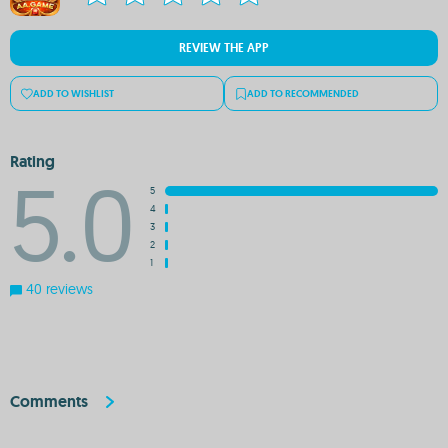
REVIEW THE APP
ADD TO WISHLIST
ADD TO RECOMMENDED
Rating
5.0
5
4
3
2
1
40 reviews
Comments