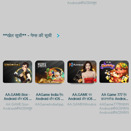
AndroidऔरiOSपरमुफ्तगेमिंगएपAAGame:Onli-
**खेल सूची** - गेम्स की सूची
AA.GAME:Stor -
AAGame India ऐप:
AA.GAME पर
AA Game 777 ऐप
Android और iOS के
Android और iOS पर
Android और iOS के
डाउनलोड: Android
लिए मुफ्त ऐप डाउनलोड
डाउनलोड करें
लिए मुफ्त ऐप्स और गेम्स
और iOS प्लेटफ़ॉर्म पर
AA.GAME:Stor-
AAGameIndiaApp:AndroidऔरiOSपरडाउनलोडकरेंAAGameIndiaऐपडाउ
AA.GAMEपरAndroidऔरiOSकेलिएमुफ्तफायरमै
AAGame777ऐपडाउनल
करें
डाउनलोड करें
एक्सेस गाइड
AndroidऔरiOSपरमुफ्तऐप्सऔरगेम्सडाउनलोडकरेंAA.GAME:Storपरमुफ्तमेंडाउनलोडकरें-
AndroidऔरiOSप्लेटफ़
AndroidऔरiOSप्लेटफॉर