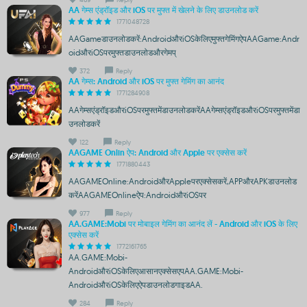
AA गेम्स एंड्रॉइड और iOS पर मुफ्त में खेलने के लिए डाउनलोड करें
1771048728
AAGameडाउनलोडकरें:AndroidऔरiOSकेलिएमुफ्तगेमिंगऐपAAGame:Andr
oidऔरiOSपरमुफ्तडाउनलोडऔरगेमप्
372
Reply
AA गेम्स: Android और iOS पर मुफ्त गेमिंग का आनंद
1771284908
AAगेम्सएंड्रॉइडऔरiOSपरमुफ्तमेंडाउनलोडकरेंAAगेम्सएंड्रॉइडऔरiOSपरमुफ्तमेंडा
उनलोडकरें
122
Reply
AAGAME Onlin ऐप: Android और Apple पर एक्सेस करें
1771880443
AAGAMEOnline:AndroidऔरAppleपरएक्सेसकरें,APPऔरAPKडाउनलोड
करेंAAGAMEOnlineऐप:AndroidऔरiOSपर
977
Reply
AA.GAME:Mobi पर मोबाइल गेमिंग का आनंद लें - Android और iOS के लिए
एक्सेस करें
1772161765
AA.GAME:Mobi-
AndroidऔरiOSकेलिएआसानएक्सेसएपAA.GAME:Mobi-
AndroidऔरiOSकेलिएऐपडाउनलोडगाइडAA.
284
Reply