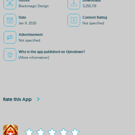
Author
Downloads
Blackmagic Design
3,250,119
Date
Content Rating
Jan 9, 2026
Not specified
Advertisement
Not specified
Why is this app published on Uptodown?
(More information)
Rate this App