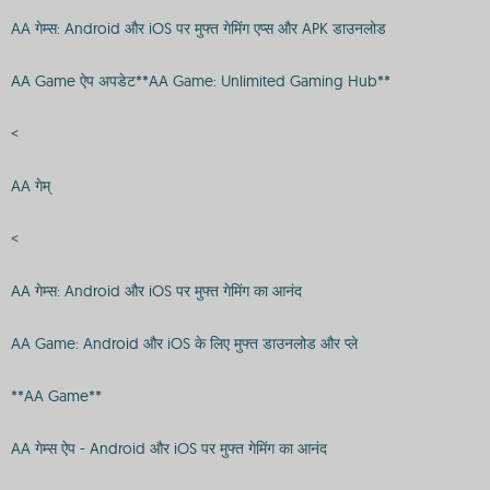
AA गेम्स: Android और iOS पर मुफ्त गेमिंग एप्स और APK डाउनलोड
AA Game ऐप अपडेट**AA Game: Unlimited Gaming Hub**
<
AA गेम्
<
AA गेम्स: Android और iOS पर मुफ्त गेमिंग का आनंद
AA Game: Android और iOS के लिए मुफ्त डाउनलोड और प्ले
**AA Game**
AA गेम्स ऐप - Android और iOS पर मुफ्त गेमिंग का आनंद