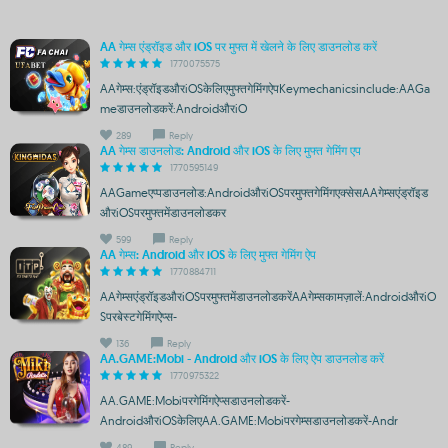
AA गेम्स एंड्रॉइड और iOS पर मुफ्त में खेलने के लिए डाउनलोड करें
1770075575
AAगेम्स:एंड्रॉइडऔरiOSकेलिएमुफ्तगेमिंगऐपKeymechanicsinclude:AAGa
meडाउनलोडकरें:AndroidऔरiO
289
Reply
AA गेम्स डाउनलोड: Android और iOS के लिए मुफ्त गेमिंग एप
1770595149
AAGameएप्पडाउनलोड:AndroidऔरiOSपरमुफ्तगेमिंगएक्सेसAAगेम्सएंड्रॉइड
औरiOSपरमुफ्तमेंडाउनलोडकर
599
Reply
AA गेम्स: Android और iOS के लिए मुफ्त गेमिंग ऐप
1770884711
AAगेम्सएंड्रॉइडऔरiOSपरमुफ्तमेंडाउनलोडकरेंAAगेम्सकामज़ालें:AndroidऔरiO
Sपरबेस्टगेमिंगऐप्स-
136
Reply
AA.GAME:Mobi - Android और iOS के लिए ऐप डाउनलोड करें
1770975322
AA.GAME:Mobiपरगेमिंगऐप्सडाउनलोडकरें-
AndroidऔरiOSकेलिएAA.GAME:Mobiपरगेम्सडाउनलोडकरें-Andr
489
Reply