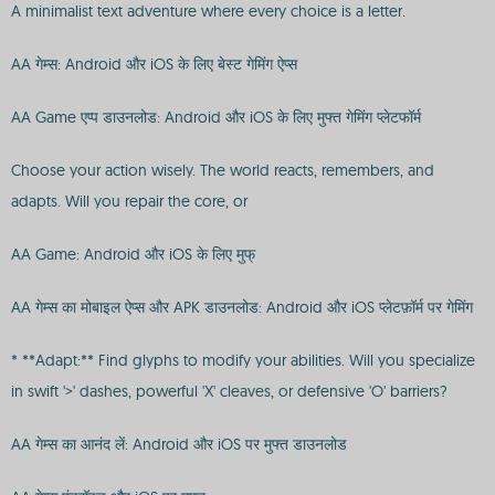
A minimalist text adventure where every choice is a letter.
AA गेम्स: Android और iOS के लिए बेस्ट गेमिंग ऐप्स
AA Game एप्प डाउनलोड: Android और iOS के लिए मुफ्त गेमिंग प्लेटफॉर्म
Choose your action wisely. The world reacts, remembers, and
adapts. Will you repair the core, or
AA Game: Android और iOS के लिए मुफ्
AA गेम्स का मोबाइल ऐप्स और APK डाउनलोड: Android और iOS प्लेटफ़ॉर्म पर गेमिंग
* **Adapt:** Find glyphs to modify your abilities. Will you specialize
in swift '>' dashes, powerful 'X' cleaves, or defensive 'O' barriers?
AA गेम्स का आनंद लें: Android और iOS पर मुफ्त डाउनलोड