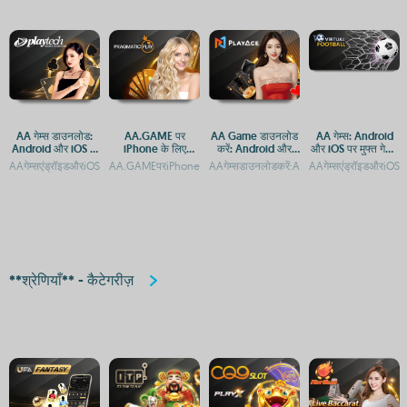
AA गेम्स डाउनलोड:
AA.GAME पर
AA Game डाउनलोड
AA गेम्स: Android
Android और iOS के
iPhone के लिए
करें: Android और
और iOS पर मुफ्त गेमिंग
लिए मुफ्त गेमिंग ऐप
Genshin Impact
iOS के लिए मुफ्त गेमिंग
का आनंद
AAगेम्सएंड्रॉइडऔरiOSपरमुफ्तमेंडाउनलोडकरेंAAगेम्सडाउनलोडकरें:AndroidऔरiOSकेलिएमुफ्तगेमिंग
AA.GAMEपरiPhoneकेलिएGenshinImpactAPKडाउनलोडऔरइंस्टॉलग
AAगेम्सडाउनलोडकरें:AndroidऔरiOSकेलिएमुफ्तगेम
AAगेम्सएंड्रॉइडऔरiOS
APK डाउनलोड और
ऐप
गेम एक्सेस गाइड
**श्रेणियाँ** - कैटेगरीज़