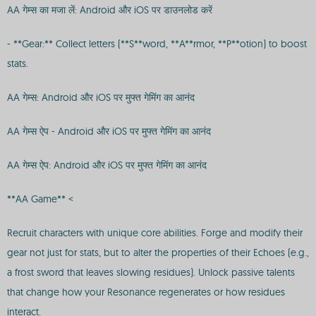
AA गेम्स का मजा लें: Android और iOS पर डाउनलोड करें
- **Gear:** Collect letters (**S**word, **A**rmor, **P**otion) to boost
stats.
AA गेम्स: Android और iOS पर मुफ्त गेमिंग का आनंद
AA गेम्स ऐप - Android और iOS पर मुफ्त गेमिंग का आनंद
AA गेम्स ऐप: Android और iOS पर मुफ्त गेमिंग का आनंद
**AA Game** <
Recruit characters with unique core abilities. Forge and modify their
gear not just for stats, but to alter the properties of their Echoes (e.g.,
a frost sword that leaves slowing residues). Unlock passive talents
that change how your Resonance regenerates or how residues
interact.