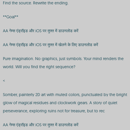
Find the source. Rewrite the ending.
**Goal**
AA गेम्स एंड्रॉइड और iOS पर मुफ्त में डाउनलोड करें
AA गेम्स एंड्रॉइड और iOS पर मुफ्त में खेलने के लिए डाउनलोड करें
Pure imagination. No graphics, just symbols. Your mind renders the
world. Will you find the right sequence?
<
Somber, painterly 2D art with muted colors, punctuated by the bright
glow of magical residues and clockwork gears. A story of quiet
perseverance, exploring ruins not for treasure, but to rec
AA गेम्स एंड्रॉइड और iOS पर मुफ्त में डाउनलोड करें