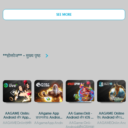
SEE MORE
**होमपेज** - मुख्य पृष्ठ
AAGAME Onlin:
AAgame App
AA Game:Onli -
AAGAME Online
Android और Apple
डाउनलोड: Android
Android और iOS पर
ऐप: Android और iOS
पर एक्सेस करें, APP
और iOS के लिए गेमिंग
मुफ्त डाउनलोड
पर डाउनलोड करें
AAGAMEOnlinएक्सेस:AndroidऔरAppleकेलिएAPPऔरAPKAAGAMEOnlineगेमिंगप्लेटफॉर्म:
AAgameApp:AndroidऔरiOSपरमुफ्तगेमडाउनलोडकरेंAAgameAppडाउनल
AAGame:Onli-
AAGAMEOnlin:Andro
और APK डाउनलोड
प्लेटफ़ॉर्म
AndroidऔरiOSपरडाउनलोडकरेंAAGame:Onli