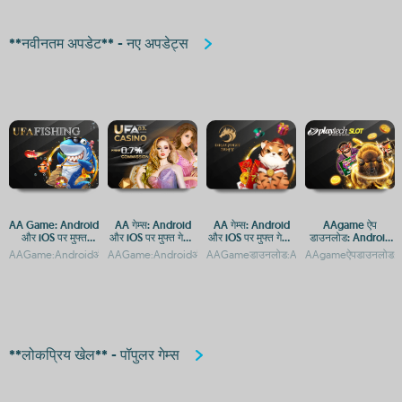
**नवीनतम अपडेट** - नए अपडेट्स
AA Game: Android
AA गेम्स: Android
AA गेम्स: Android
AAgame ऐप
और iOS पर मुफ्त
और iOS पर मुफ्त गेमिंग
और iOS पर मुफ्त गेमिंग
डाउनलोड: Android
डाउनलोड और एक्सेस
ऐप्स का अनुभव
ऐप्स का संग्रह
और iOS प्लेटफ़ॉर्म पर
AAGame:AndroidऔरiOSपरमुफ्तडाउनलोडऔरएक्सेस
AAGame:AndroidऔरiOSपरमुफ्तगेमिंगऐपडाउनलोडकरेंAAGameकैसेडाउ
AAGameडाउनलोड:AndroidऔरiOSकेलिएमुफ्तग
AAgameऐपडाउनलोड:And
गेमिंग एक्सेस
**लोकप्रिय खेल** - पॉपुलर गेम्स