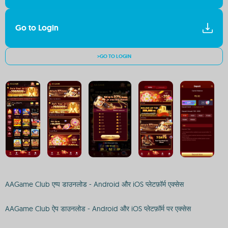
Go to Login
>GO TO LOGIN
AAGame Club एप्प डाउनलोड - Android और iOS प्लेटफ़ॉर्म एक्सेस
AAGame Club ऐप डाउनलोड - Android और iOS प्लेटफ़ॉर्म पर एक्सेस