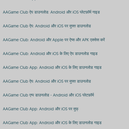
AAGame Club ऐप डाउनलोड: Android और iOS प्लेटफ़ॉर्म गाइड
AAGame Club ऐप: Android और iOS पर मुफ्त डाउनलोड
AAGame Club: Android और Apple पर ऐप्स और APK एक्सेस करें
AAGame Club: Android और iOS के लिए ऐप डाउनलोड गाइड
AAGame Club App: Android और iOS के लिए डाउनलोड गाइड
AAGame Club ऐप: Android और iOS पर मुफ्त डाउनलोड
AAGame Club एप्प डाउनलोड - Android और iOS प्लेटफ़ॉर्म
AAGame Club App: Android और iOS पर मुफ्
AAGame Club App: Android और iOS के लिए डाउनलोड गाइड