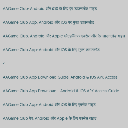
AAGame Club: Android और iOS के लिए ऐप डाउनलोड गाइड
AAGame Club App: Android और iOS पर मुफ्त डाउनलोड
AAGame Club: Android और Apple प्लेटफ़ॉर्म पर एक्सेस और ऐप डाउनलोड गाइड
AAGame Club App: Android और iOS के लिए मुफ्त डाउनलोड
<
AAGame Club App Download Guide: Android & iOS APK Access
AAGame Club App Download - Android & iOS APK Access Guide
AAGame Club App: Android और iOS के लिए एक्सेस गाइड
AAGame Club ऐप: Android और Apple के लिए एक्सेस गाइड