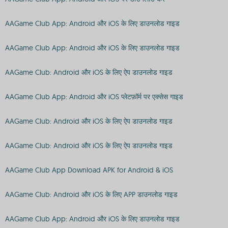
AAGame Club App: Android और iOS के लिए डाउनलोड गाइड
AAGame Club App: Android और iOS के लिए डाउनलोड गाइड
AAGame Club: Android और iOS के लिए ऐप डाउनलोड गाइड
AAGame Club App: Android और iOS प्लेटफ़ॉर्म पर एक्सेस गाइड
AAGame Club: Android और iOS के लिए ऐप डाउनलोड गाइड
AAGame Club: Android और iOS के लिए ऐप डाउनलोड गाइड
AAGame Club App Download APK for Android & iOS
AAGame Club: Android और iOS के लिए APP डाउनलोड गाइड
AAGame Club App: Android और iOS के लिए डाउनलोड गाइड