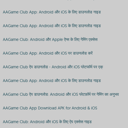
AAGame Club App: Android और iOS के लिए डाउनलोड गाइड
AAGame Club App: Android और iOS के लिए डाउनलोड गाइड
AAGame Club: Android और Apple ऐप्स के लिए गेमिंग एक्सेस
AAGame Club App: Android और iOS पर डाउनलोड करें
AAGame Club ऐप डाउनलोड - Android और iOS प्लेटफॉर्म पर एक्
AAGame Club App: Android और iOS के लिए डाउनलोड गाइड
AAGame Club ऐप डाउनलोड: Android और iOS प्लेटफ़ॉर्म पर गेमिंग का अनुभव
AAGame Club App Download APK for Android & iOS
AAGame Club: Android और iOS के लिए ऐप एक्सेस गाइड