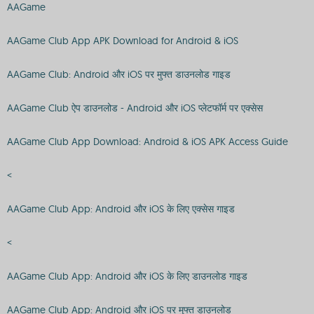
AAGame
AAGame Club App APK Download for Android & iOS
AAGame Club: Android और iOS पर मुफ्त डाउनलोड गाइड
AAGame Club ऐप डाउनलोड - Android और iOS प्लेटफॉर्म पर एक्सेस
AAGame Club App Download: Android & iOS APK Access Guide
<
AAGame Club App: Android और iOS के लिए एक्सेस गाइड
<
AAGame Club App: Android और iOS के लिए डाउनलोड गाइड
AAGame Club App: Android और iOS पर मुफ्त डाउनलोड