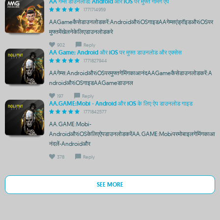
AA गेम्स डाउनलोड: Android और iOS पर मुफ्त गेमिंग ऐप
1771714959
AAGameकैसेडाउनलोडकरें:AndroidऔरiOSगाइडAAगेम्सएंड्रॉइडऔरiOSपर
मुफ्तमेंखेलनेकेलिएडाउनलोडकरे
902
Reply
AA Game: Android और iOS पर मुफ्त डाउनलोड और एक्सेस
1771827944
AAगेम्स:AndroidऔरiOSपरमुफ्तगेमिंगकाआनंदAAGameकैसेडाउनलोडकरें:A
ndroidऔरiOSगाइडAAGameडाउनल
197
Reply
AA.GAME:Mobi - Android और iOS के लिए ऐप डाउनलोड गाइड
1771842577
AA.GAME:Mobi-
AndroidऔरiOSकेलिएऐपडाउनलोडकरेंAA.GAME:Mobiपरमोबाइलगेमिंगकाआ
नंदलें-Androidऔर
378
Reply
SEE MORE