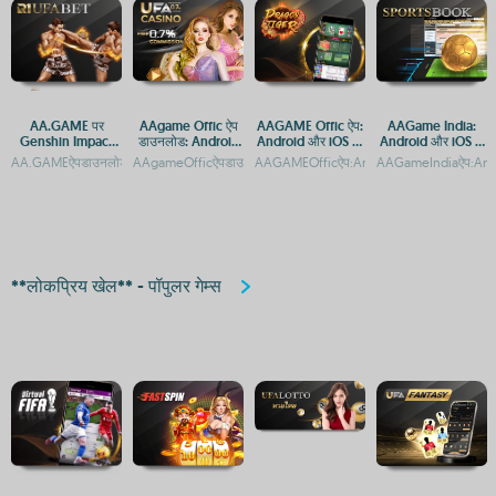
AA.GAME पर
AAgame Offic ऐप
AAGAME Offic ऐप:
AAGame India:
Genshin Impact
डाउनलोड: Android
Android और iOS पर
Android और iOS के
APK डाउनलोड और
और iOS प्लेटफ़ॉर्म पर
डाउनलोड करें
लिए ऑनलाइन गेमिंग
AA.GAMEऐपडाउनलोडगाइड:AndroidऔरiOSप्लेटफ़ॉर्मपरएक्सेसAA.GAMEपरGenshinImpactA
AAgameOfficऐपडाउनलोड:AndroidऔरiOSप्लेटफ़ॉर्मपरएक्सेसगाइडKey
AAGAMEOfficऐप:AndroidऔरiOSपरडाउनलोड
AAGameIndiaऐप:Andr
Android पर एक्सेस
एक्सेस गाइड
एक्सेस
**लोकप्रिय खेल** - पॉपुलर गेम्स