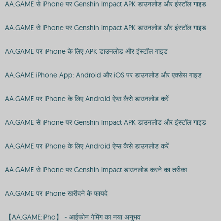
AA.GAME से iPhone पर Genshin Impact APK डाउनलोड और इंस्टॉल गाइड
AA.GAME से iPhone पर Genshin Impact APK डाउनलोड और इंस्टॉल गाइड
AA.GAME पर iPhone के लिए APK डाउनलोड और इंस्टॉल गाइड
AA.GAME iPhone App: Android और iOS पर डाउनलोड और एक्सेस गाइड
AA.GAME पर iPhone के लिए Android ऐप्स कैसे डाउनलोड करें
AA.GAME से iPhone पर Genshin Impact APK डाउनलोड और इंस्टॉल गाइड
AA.GAME पर iPhone के लिए Android ऐप्स कैसे डाउनलोड करें
AA.GAME से iPhone पर Genshin Impact डाउनलोड करने का तरीका
AA.GAME पर iPhone खरीदने के फायदे
【AA.GAME:iPho】 - आईफोन गेमिंग का नया अनुभव