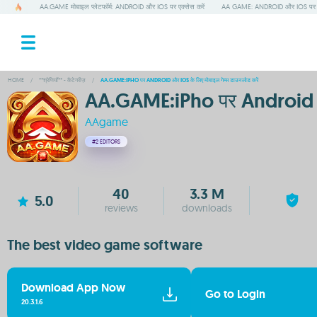
AA.GAME मोबाइल प्लेटफॉर्म: ANDROID और IOS पर एक्सेस करें
AA GAME: ANDROID और IOS पर ड
HOME
/
**श्रेणियाँ** - कैटेगरीज़
/
AA.GAME:IPHO पर ANDROID और IOS के लिए मोबाइल गेम्स डाउनलोड करें
AA.GAME:iPho पर Android और 
AAgame
#2
EDITORS
40
3.3 M
5.0
reviews
downloads
The best video game software
Download App Now
Go to Login
20.3.1.6