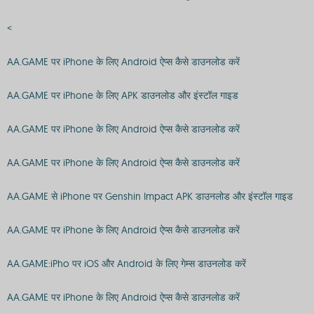
<
AA.GAME पर iPhone के लिए Android ऐप्स कैसे डाउनलोड करें
AA.GAME पर iPhone के लिए APK डाउनलोड और इंस्टॉल गाइड
AA.GAME पर iPhone के लिए Android ऐप्स कैसे डाउनलोड करें
AA.GAME पर iPhone के लिए Android ऐप्स कैसे डाउनलोड करें
AA.GAME से iPhone पर Genshin Impact APK डाउनलोड और इंस्टॉल गाइड
AA.GAME पर iPhone के लिए Android ऐप्स कैसे डाउनलोड करें
AA.GAME:iPho पर iOS और Android के लिए गेम्स डाउनलोड करें
AA.GAME पर iPhone के लिए Android ऐप्स कैसे डाउनलोड करें