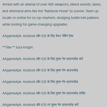
Armed with an arsenal of over 400 weapons, blend swords, lasers,
and whimsical arms like the "Rainbow Horse" to survive. Team up
locally or online for co-op mayhem, dodging bullet-hell patterns
while looting for game-changing upgrades.
AAgameApk: Android और iOS के लिए बेस्ट गेमिंग ऐप्स
**Title:** Soul Knight
AAgameApk: Android और iOS के लिए मुफ्त गेम डाउनलोड करें
AAgameApk: Android और iOS के लिए मुफ्त गेम डाउनलोड
AAgameApk: Android और iOS के लिए मुफ्त गेम डाउनलोड
AAgameApk: Android और iOS के लिए मुफ्त गेम डाउनलोड एपीके
AAgameApk: Android और iOS पर मुफ्त गेम डाउनलोड करें