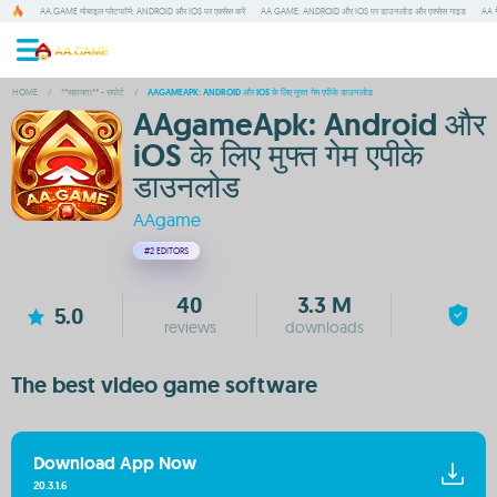
AA.GAME मोबाइल प्लेटफॉर्म: ANDROID और IOS पर एक्सेस करें
AA GAME: ANDROID और IOS पर डाउनलोड और एक्सेस गाइड
AA ग
HOME
/
**सहायता** - सपोर्ट
/
AAGAMEAPK: ANDROID और IOS के लिए मुफ्त गेम एपीके डाउनलोड
AAgameApk: Android और
iOS के लिए मुफ्त गेम एपीके
डाउनलोड
AAgame
#2
EDITORS
40
3.3 M
5.0
reviews
downloads
The best video game software
Download App Now
20.3.1.6