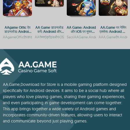
AAgame Offic ऐप
AA Game डाउनलोड
AA Game: Android
AA.Game पर गेमिंग
डाउनलोड: Android
करें: Android और
और iOS पर मुफ्त
एक्सेस: Android और
और iOS प्लेटफ़ॉर्म पर
iOS के लिए मुफ्त गेमिंग
डाउनलोड और एक्सेस
iOS के लिए ऐप
AAgameOfficऐपडाउनलोड:AndroidऔरiOSप्लेटफ़ॉर्मपरएक्सेसगाइडAAgameOfficऐपडाउनलोड:
AAगेम्सएंड्रॉइडऔरiOSपरमुफ्तमेंडाउनलोडकरेंAAगेम्स:AndroidऔरiOSकेलिएमु
SacriAAGame:AndroidऔरiOSपरमुफ्तडाउनलोड
AAA.Gameऐप:Androidऔर
गेमिंग एक्सेस
ऐप
गाइड
डाउनलोड करें
AA.Game,Download for Store is a mobile gaming platform designed
specifically for Android devices. It aims to be a social hub where all
players who love playing games, sharing their gaming experiences,
and even participating in game development can come together.
This app brings together a wide variety of Android games and
incorporates community-driven features, allowing users to interact
and communicate beyond just playing games.