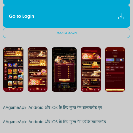
Go to Login
>GO TO LOGIN
AAgameApk: Android और iOS के लिए मुफ्त गेम डाउनलोड एप
AAgameApk: Android और iOS के लिए मुफ्त गेम एपीके डाउनलोड