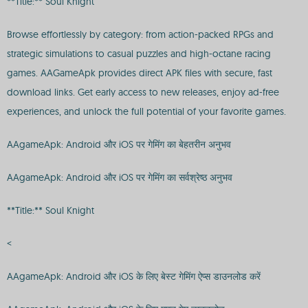
**Title:** Soul Knight
Browse effortlessly by category: from action-packed RPGs and
strategic simulations to casual puzzles and high-octane racing
games. AAGameApk provides direct APK files with secure, fast
download links. Get early access to new releases, enjoy ad-free
experiences, and unlock the full potential of your favorite games.
AAgameApk: Android और iOS पर गेमिंग का बेहतरीन अनुभव
AAgameApk: Android और iOS पर गेमिंग का सर्वश्रेष्ठ अनुभव
**Title:** Soul Knight
<
AAgameApk: Android और iOS के लिए बेस्ट गेमिंग ऐप्स डाउनलोड करें