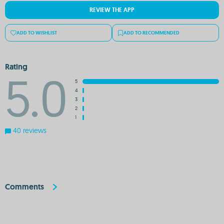
REVIEW THE APP
ADD TO WISHLIST
ADD TO RECOMMENDED
Rating
5.0
5
4
3
2
1
40 reviews
Comments