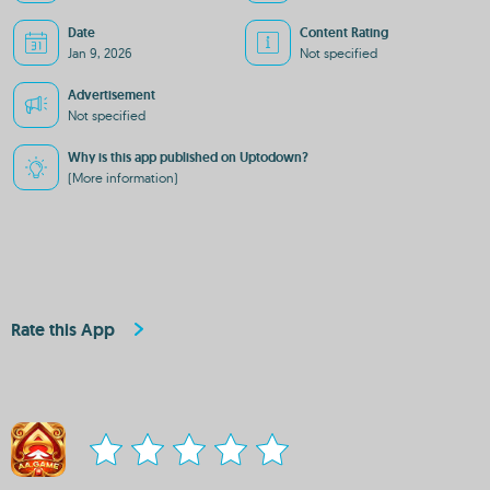
Date
Content Rating
Jan 9, 2026
Not specified
Advertisement
Not specified
Why is this app published on Uptodown?
(More information)
Rate this App