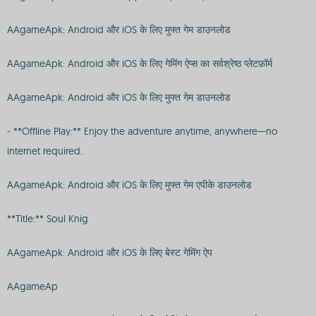
AAgameApk: Android और iOS के लिए मुफ्त गेम डाउनलोड
AAgameApk: Android और iOS के लिए गेमिंग ऐप्स का सर्वश्रेष्ठ प्लेटफ़ॉर्म
AAgameApk: Android और iOS के लिए मुफ्त गेम डाउनलोड
- **Offline Play:** Enjoy the adventure anytime, anywhere—no
internet required.
AAgameApk: Android और iOS के लिए मुफ्त गेम एपीके डाउनलोड
**Title:** Soul Knig
AAgameApk: Android और iOS के लिए बेस्ट गेमिंग ऐप
AAgameAp