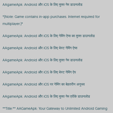
AAgameApk: Android और iOS के लिए मुफ्त गेम डाउनलोड
*(Note: Game contains in-app purchases. Internet required for
multiplayer.)*
AAgameApk: Android और iOS के लिए गेमिंग ऐप्स का मुफ्त डाउनलोड
AAgameApk: Android और iOS के लिए बेस्ट गेमिंग ऐप्स
AAgameApk: Android और iOS के लिए मुफ्त गेम डाउनलोड
AAgameApk: Android और iOS के लिए बेस्ट गेमिंग ऐप
AAgameApk: Android और iOS पर गेमिंग का बेहतरीन अनुभव
AAgameApk: Android और iOS के लिए मुफ्त गेम एपीके डाउनलोड
**Title:** AAGameApk: Your Gateway to Unlimited Android Gaming