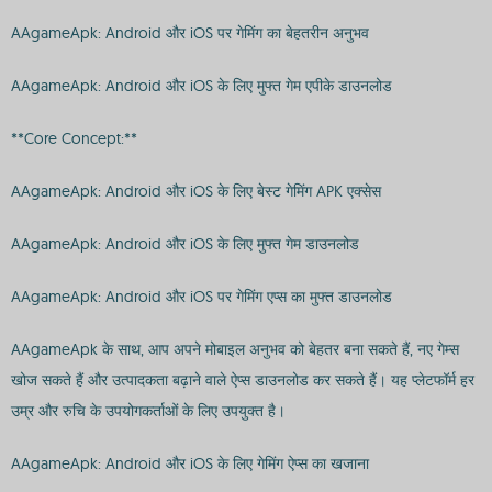
AAgameApk: Android और iOS पर गेमिंग का बेहतरीन अनुभव
AAgameApk: Android और iOS के लिए मुफ्त गेम एपीके डाउनलोड
**Core Concept:**
AAgameApk: Android और iOS के लिए बेस्ट गेमिंग APK एक्सेस
AAgameApk: Android और iOS के लिए मुफ्त गेम डाउनलोड
AAgameApk: Android और iOS पर गेमिंग एप्स का मुफ्त डाउनलोड
AAgameApk के साथ, आप अपने मोबाइल अनुभव को बेहतर बना सकते हैं, नए गेम्स
खोज सकते हैं और उत्पादकता बढ़ाने वाले ऐप्स डाउनलोड कर सकते हैं। यह प्लेटफॉर्म हर
उम्र और रुचि के उपयोगकर्ताओं के लिए उपयुक्त है।
AAgameApk: Android और iOS के लिए गेमिंग ऐप्स का खजाना