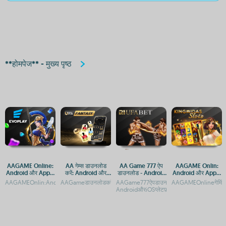
**होमपेज** - मुख्य पृष्ठ
AAGAME Online:
AA गेम्स डाउनलोड
AA Game 777 ऐप
AAGAME Onlin:
Android और Apple
करें: Android और
डाउनलोड - Android
Android और Apple
डिवाइस पर एक्सेस करें
iOS के लिए मुफ्त एपीके
और iOS प्लेटफ़ॉर्म पर
के लिए एक्सेस गाइड
AAGAMEOnlin:AndroidऔरAppleप्लेटफ़ॉर्मपरएक्सेसऔरAPPडाउनलोडAAGAMEOnlin:Andr
AAGameडाउनलोडकरें:AndroidऔरiOSकेलिएमुफ्तगेमिंगएपAAGameडाउनल
AAGame777ऐपडाउनलोड-
AAGAMEOnlineगेमिंग
गेमिंग एक्सेस
AndroidऔरiOSप्लेटफ़ॉर्मगाइडAAGame777ऐपडा