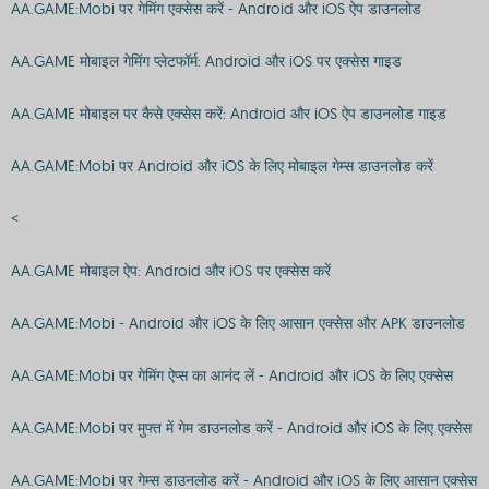
AA.GAME:Mobi पर गेमिंग एक्सेस करें - Android और iOS ऐप डाउनलोड
AA.GAME मोबाइल गेमिंग प्लेटफॉर्म: Android और iOS पर एक्सेस गाइड
AA.GAME मोबाइल पर कैसे एक्सेस करें: Android और iOS ऐप डाउनलोड गाइड
AA.GAME:Mobi पर Android और iOS के लिए मोबाइल गेम्स डाउनलोड करें
<
AA.GAME मोबाइल ऐप: Android और iOS पर एक्सेस करें
AA.GAME:Mobi - Android और iOS के लिए आसान एक्सेस और APK डाउनलोड
AA.GAME:Mobi पर गेमिंग ऐप्स का आनंद लें - Android और iOS के लिए एक्सेस
AA.GAME:Mobi पर मुफ्त में गेम डाउनलोड करें - Android और iOS के लिए एक्सेस
AA.GAME:Mobi पर गेम्स डाउनलोड करें - Android और iOS के लिए आसान एक्सेस