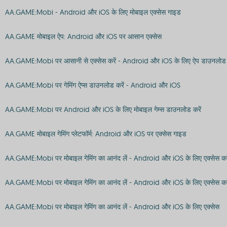
AA.GAME:Mobi - Android और iOS के लिए मोबाइल एक्सेस गाइड
AA.GAME मोबाइल ऐप: Android और iOS पर आसान एक्सेस
AA.GAME:Mobi पर आसानी से एक्सेस करें - Android और iOS के लिए ऐप डाउनलोड क
AA.GAME:Mobi पर गेमिंग ऐप्स डाउनलोड करें - Android और iOS
AA.GAME:Mobi पर Android और iOS के लिए मोबाइल गेम्स डाउनलोड करें
AA.GAME मोबाइल गेमिंग प्लेटफॉर्म: Android और iOS पर एक्सेस गाइड
AA.GAME:Mobi पर मोबाइल गेमिंग का आनंद लें - Android और iOS के लिए एक्सेस करे
AA.GAME:Mobi पर मोबाइल गेमिंग का आनंद लें - Android और iOS के लिए एक्सेस करे
AA.GAME:Mobi पर मोबाइल गेमिंग का आनंद लें - Android और iOS के लिए एक्सेस