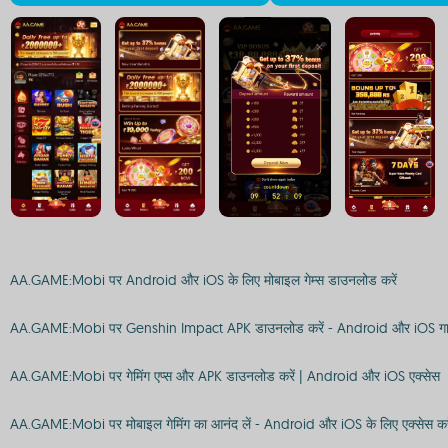
AA.GAME:Mobi पर Android और iOS के लिए मोबाइल गेम्स डाउनलोड करें
AA.GAME:Mobi पर Genshin Impact APK डाउनलोड करें - Android और iOS ग
AA.GAME:Mobi पर गेमिंग एप्स और APK डाउनलोड करें | Android और iOS एक्सेस
AA.GAME:Mobi पर मोबाइल गेमिंग का आनंद लें - Android और iOS के लिए एक्सेस करे