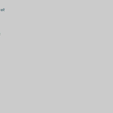
रें
स