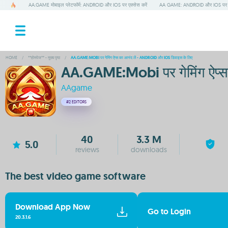
AA.GAME मोबाइल प्लेटफॉर्म: ANDROID और IOS पर एक्सेस करें
AA GAME: ANDROID और IOS पर ड
HOME
/
**होमपेज** - मुख्य पृष्ठ
/
AA.GAME:MOBI पर गेमिंग ऐप्स का आनंद लें - ANDROID और IOS डिवाइस के लिए
AA.GAME:Mobi पर गेमिंग ऐप्स
AAgame
#2
EDITORS
40
3.3 M
5.0
reviews
downloads
The best video game software
Download App Now
Go to Login
20.3.1.6