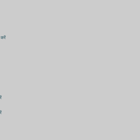
रें
ं
ं