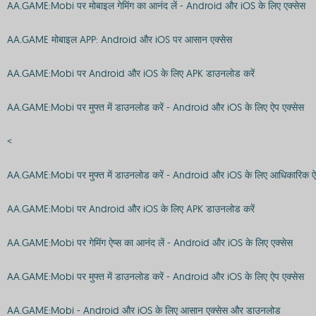
AA.GAME:Mobi पर मोबाइल गेमिंग का आनंद लें - Android और iOS के लिए एक्सेस
AA.GAME मोबाइल APP: Android और iOS पर आसान एक्सेस
AA.GAME:Mobi पर Android और iOS के लिए APK डाउनलोड करें
AA.GAME:Mobi पर मुफ्त में डाउनलोड करें - Android और iOS के लिए ऐप एक्सेस
<
AA.GAME:Mobi पर मुफ्त में डाउनलोड करें - Android और iOS के लिए आधिकारिक 
AA.GAME:Mobi पर Android और iOS के लिए APK डाउनलोड करें
AA.GAME:Mobi पर गेमिंग ऐप्स का आनंद लें - Android और iOS के लिए एक्सेस
AA.GAME:Mobi पर मुफ्त में डाउनलोड करें - Android और iOS के लिए ऐप एक्सेस
AA.GAME:Mobi - Android और iOS के लिए आसान एक्सेस और डाउनलोड