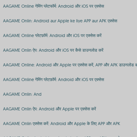
AAGAME Online गेमिंग प्लेटफॉर्म: Android और iOS पर एक्सेस
AAGAME Onlin: Android aur Apple ke liye APP aur APK एक्सेस
AAGAME Online प्लेटफ़ॉर्म: Android और iOS पर एक्सेस करें
AAGAME Onlin ऐप: Android और iOS पर कैसे डाउनलोड करें
AAGAME Online: Android और Apple पर एक्सेस करें, APP और APK डाउनलोड कर
AAGAME Online गेमिंग प्लेटफ़ॉर्म: Android और iOS पर एक्सेस
AAGAME Onlin: And
AAGAME Onlin ऐप: Android और Apple पर एक्सेस करें
AAGAME Onlin एक्सेस करें: Android और Apple के लिए APP और APK