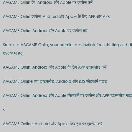
AAGAME Onlin ऐप: Android और Apple पर एक्सेस करें
AAGAME Onlin एक्सेस: Android और Apple के लिए APP और APK
AAGAME Onlin: Android और Apple पर एक्सेस करें
Step into AAGAME Onlin, your premier destination for a thrilling and di
every taste.
AAGAME Onlin: Android और Apple के लिए APP डाउनलोड करें
AAGAME Online एप्प डाउनलोड: Android और iOS प्लेटफ़ॉर्म गाइड
AAGAME Onlin: Android और Apple प्लेटफ़ॉर्म पर एक्सेस और APP डाउनलोड गाइ
<
AAGAME Online: Android और Apple डिवाइस पर एक्सेस करें