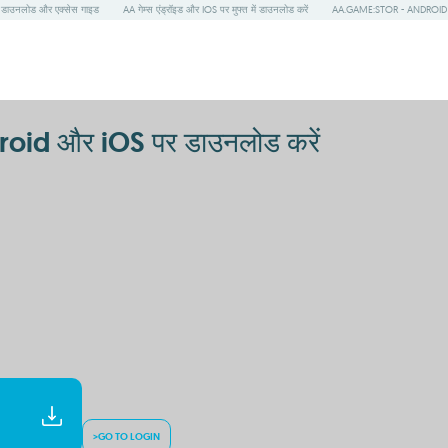
ाउनलोड और एक्सेस गाइड
AA गेम्स एंड्रॉइड और IOS पर मुफ्त में डाउनलोड करें
AA.GAME:STOR - ANDROID और IO
id और iOS पर डाउनलोड करें
>GO TO LOGIN