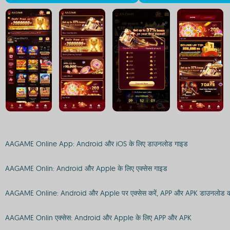
AAGAME Online App: Android और iOS के लिए डाउनलोड गाइड
AAGAME Onlin: Android और Apple के लिए एक्सेस गाइड
AAGAME Online: Android और Apple पर एक्सेस करें, APP और APK डाउनलोड कर
AAGAME Onlin एक्सेस: Android और Apple के लिए APP और APK