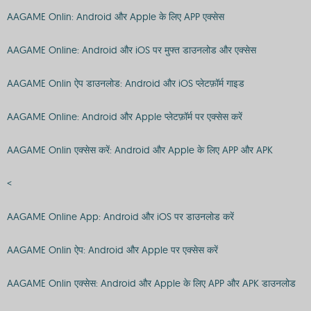
AAGAME Onlin: Android और Apple के लिए APP एक्सेस
AAGAME Online: Android और iOS पर मुफ्त डाउनलोड और एक्सेस
AAGAME Onlin ऐप डाउनलोड: Android और iOS प्लेटफ़ॉर्म गाइड
AAGAME Online: Android और Apple प्लेटफ़ॉर्म पर एक्सेस करें
AAGAME Onlin एक्सेस करें: Android और Apple के लिए APP और APK
<
AAGAME Online App: Android और iOS पर डाउनलोड करें
AAGAME Onlin ऐप: Android और Apple पर एक्सेस करें
AAGAME Onlin एक्सेस: Android और Apple के लिए APP और APK डाउनलोड