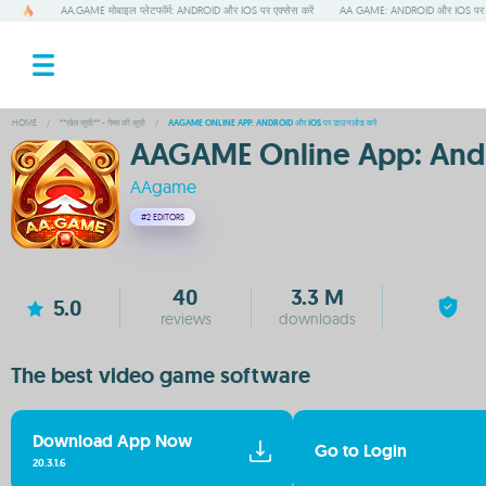
AA.GAME मोबाइल प्लेटफॉर्म: ANDROID और IOS पर एक्सेस करें
AA GAME: ANDROID और IOS पर ड
HOME
/
**खेल सूची** - गेम्स की सूची
/
AAGAME ONLINE APP: ANDROID और IOS पर डाउनलोड करें
AAGAME Online App: Andro
AAgame
#2
EDITORS
40
3.3 M
5.0
reviews
downloads
The best video game software
Download App Now
Go to Login
20.3.1.6